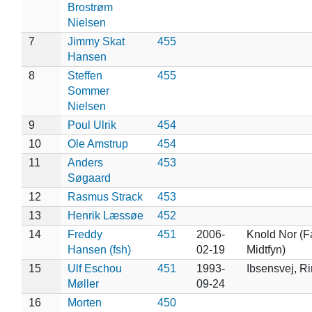
Brostrøm
Nielsen
7
Jimmy Skat
455
Hansen
8
Steffen
455
Sommer
Nielsen
9
Poul Ulrik
454
10
Ole Amstrup
454
11
Anders
453
Søgaard
12
Rasmus Strack
453
13
Henrik Læssøe
452
14
Freddy
451
2006-
Knold Nor (F
Hansen (fsh)
02-19
Midtfyn)
15
Ulf Eschou
451
1993-
Ibsensvej, R
Møller
09-24
16
Morten
450