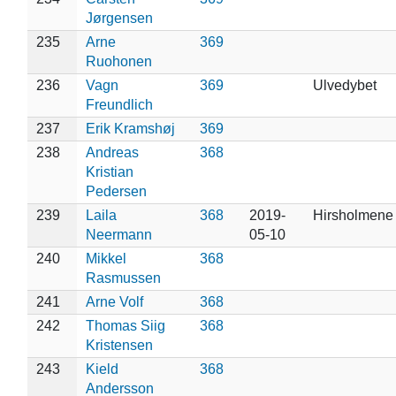
Jørgensen
235
Arne
369
Ruohonen
236
Vagn
369
Ulvedybet
Freundlich
237
Erik Kramshøj
369
238
Andreas
368
Kristian
Pedersen
239
Laila
368
2019-
Hirsholmene
Neermann
05-10
240
Mikkel
368
Rasmussen
241
Arne Volf
368
242
Thomas Siig
368
Kristensen
243
Kield
368
Andersson