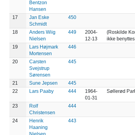
Bentzon
Hansen
17
Jan Eske
450
Schmidt
18
Anders Wiig
449
2004-
(Roskilde K
Nielsen
12-13
ikke benyttes
19
Lars Højmark
446
Mortensen
20
Carsten
445
Svejstrup
Sørensen
21
Sune Jepsen
445
22
Lars Paaby
444
1964-
Søllerød Par
01-31
23
Rolf
444
Christensen
24
Henrik
443
Haaning
Nielsen