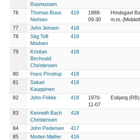
Rasmussen
76
Thomas Buus
419
1988-
Hindsgavl Ba
Nielsen
09-30
m.m. (Middelf
77
John Jensen
418
78
Stig Toft
418
Madsen
79
Kristian
418
Birchvald
Christensen
80
Hans Pinstrup
418
81
Sakari
418
Kauppinen
82
John Frikke
418
1970-
Esbjerg (RB)
11-07
83
Kenneth Bach
418
Christensen
84
John Pedersen
417
85
Morten Møller
416