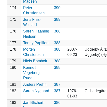
Madsen
174
Peter
390
Christiansen
175
Jens Friis-
389
Walsted
176
Søren Haaning
388
Nielsen
177
Tonny Papillon
388
178
Morten
388
2007-
Uggerby Å (B
Christensen
09-23
Uggerby) (Hj
179
Niels Bomholt
388
180
Kenneth
388
Vegeberg
Rude
181
Anders Prehn
387
182
Søren Nygaard
387
1976-
Gl. Ladegård
01-03
183
Jan Blichert-
386