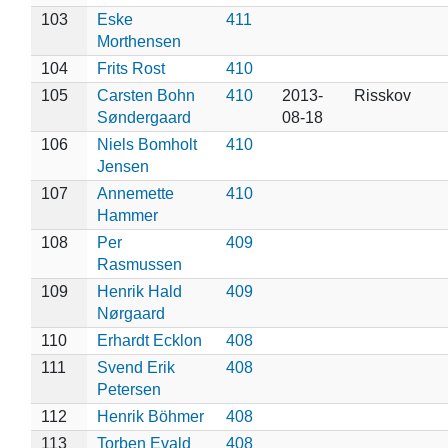
103
Eske
411
Morthensen
104
Frits Rost
410
105
Carsten Bohn
410
2013-
Risskov
Søndergaard
08-18
106
Niels Bomholt
410
Jensen
107
Annemette
410
Hammer
108
Per
409
Rasmussen
109
Henrik Hald
409
Nørgaard
110
Erhardt Ecklon
408
111
Svend Erik
408
Petersen
112
Henrik Böhmer
408
113
Torben Evald
408