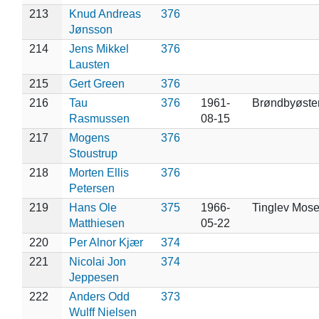
213
Knud Andreas
376
Jønsson
214
Jens Mikkel
376
Lausten
215
Gert Green
376
216
Tau
376
1961-
Brøndbyøste
Rasmussen
08-15
217
Mogens
376
Stoustrup
218
Morten Ellis
376
Petersen
219
Hans Ole
375
1966-
Tinglev Mos
Matthiesen
05-22
220
Per Alnor Kjær
374
221
Nicolai Jon
374
Jeppesen
222
Anders Odd
373
Wulff Nielsen