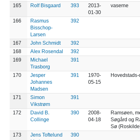
165
Rolf Bisgaard
393
2013-
vaserne
01-30
166
Rasmus
392
Bisschop-
Larsen
167
John Schmidt
392
168
Alex Rosendal
392
169
Michael
391
Trasborg
170
Jesper
391
1970-
Hovedstads-
Johannes
05-15
Madsen
171
Simon
391
Vikstrøm
172
David B.
390
2008-
Ramsøen, m
Collinge
04-18
Søgård og 
Sø (Roskilde
173
Jens Toftelund
390