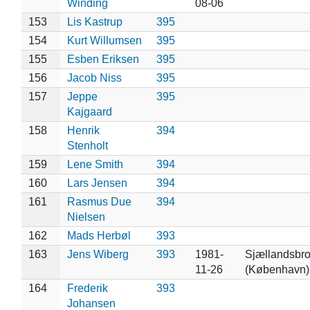
Winding
08-06
153
Lis Kastrup
395
154
Kurt Willumsen
395
155
Esben Eriksen
395
156
Jacob Niss
395
157
Jeppe
395
Kajgaard
158
Henrik
394
Stenholt
159
Lene Smith
394
160
Lars Jensen
394
161
Rasmus Due
394
Nielsen
162
Mads Herbøl
393
163
Jens Wiberg
393
1981-
Sjællandsbr
11-26
(København)
164
Frederik
393
Johansen