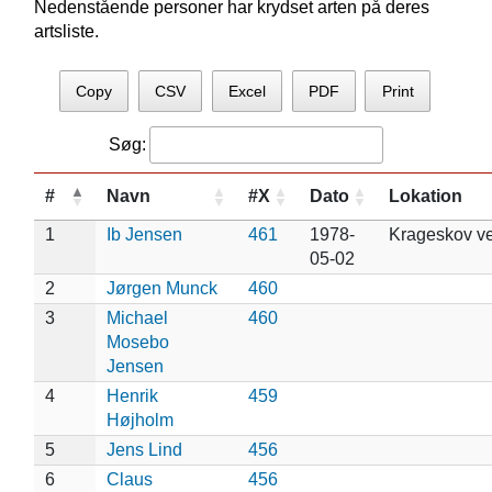
Nedenstående personer har krydset arten på deres
artsliste.
Copy
CSV
Excel
PDF
Print
Søg:
#
Navn
#X
Dato
Lokation
1
Ib Jensen
461
1978-
Krageskov v
05-02
2
Jørgen Munck
460
3
Michael
460
Mosebo
Jensen
4
Henrik
459
Højholm
5
Jens Lind
456
6
Claus
456