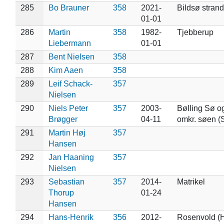
285
Bo Brauner
358
2021-
Bildsø strand
01-01
286
Martin
358
1982-
Tjebberup
Liebermann
01-01
287
Bent Nielsen
358
288
Kim Aaen
358
289
Leif Schack-
357
Nielsen
290
Niels Peter
357
2003-
Bølling Sø o
Brøgger
04-11
omkr. søen (
291
Martin Høj
357
Hansen
292
Jan Haaning
357
Nielsen
293
Sebastian
357
2014-
Matrikel
Thorup
01-24
Hansen
294
Hans-Henrik
356
2012-
Rosenvold (