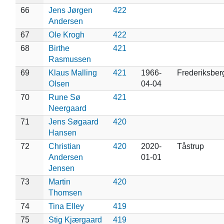
66
Jens Jørgen
422
Andersen
67
Ole Krogh
422
68
Birthe
421
Rasmussen
69
Klaus Malling
421
1966-
Frederiksber
Olsen
04-04
70
Rune Sø
421
Neergaard
71
Jens Søgaard
420
Hansen
72
Christian
420
2020-
Tåstrup
Andersen
01-01
Jensen
73
Martin
420
Thomsen
74
Tina Elley
419
75
Stig Kjærgaard
419