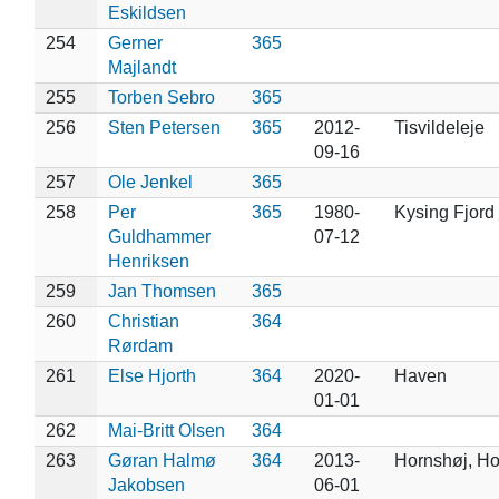
Eskildsen
254
Gerner
365
Majlandt
255
Torben Sebro
365
256
Sten Petersen
365
2012-
Tisvildeleje
09-16
257
Ole Jenkel
365
258
Per
365
1980-
Kysing Fjord
Guldhammer
07-12
Henriksen
259
Jan Thomsen
365
260
Christian
364
Rørdam
261
Else Hjorth
364
2020-
Haven
01-01
262
Mai-Britt Olsen
364
263
Gøran Halmø
364
2013-
Hornshøj, Ho
Jakobsen
06-01