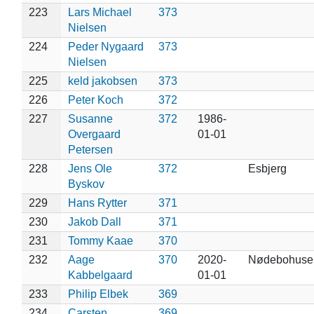
223
Lars Michael
373
Nielsen
224
Peder Nygaard
373
Nielsen
225
keld jakobsen
373
226
Peter Koch
372
227
Susanne
372
1986-
Overgaard
01-01
Petersen
228
Jens Ole
372
Esbjerg
Byskov
229
Hans Rytter
371
230
Jakob Dall
371
231
Tommy Kaae
370
232
Aage
370
2020-
Nødebohuse
Kabbelgaard
01-01
233
Philip Elbek
369
234
Carsten
369