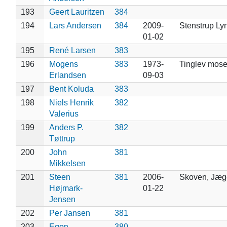
193
Geert Lauritzen
384
194
Lars Andersen
384
2009-
Stenstrup Ly
01-02
195
René Larsen
383
196
Mogens
383
1973-
Tinglev mos
Erlandsen
09-03
197
Bent Koluda
383
198
Niels Henrik
382
Valerius
199
Anders P.
382
Tøttrup
200
John
381
Mikkelsen
201
Steen
381
2006-
Skoven, Jæge
Højmark-
01-22
Jensen
202
Per Jansen
381
203
Egon
380