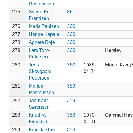
Rasmussen
275
Svend Erik
361
Frandsen
276
Mads Paulsen
360
277
Hanne Kapala
360
278
Agnete Boje
360
279
Lars Tom-
360
Herslev
Petersen
280
Jens
360
1986-
Mørke Kær (S
Skovgaard
04-24
Pedersen
281
Morten
359
Rasmussen
282
Jan Kahr
359
Sørensen
283
Knud N.
358
1970-
Gammel Hav
Flensted
01-01
284
Franck Ishøi
358