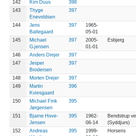
142
Kim Duus
398
143
Thyge
397
Enevoldsen
144
Jens
397
1965-
Ballegaard
05-01
145
Michael
397
2005-
Esbjerg
G.jensen
01-01
146
Anders Drejer
397
147
Jesper
397
Brodersen
148
Morten Drejer
397
149
Martin
396
Kviesgaard
150
Michael Fink
395
Jørgensen
151
Bjarne Hove-
395
1962-
Bendstrup ve
Jensen
06-14
(Syddjurs)
152
Andreas
395
1999-
Horsens