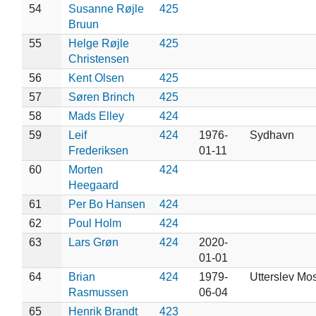
54
Susanne Røjle
425
Bruun
55
Helge Røjle
425
Christensen
56
Kent Olsen
425
57
Søren Brinch
425
58
Mads Elley
424
59
Leif
424
1976-
Sydhavn
Frederiksen
01-11
60
Morten
424
Heegaard
61
Per Bo Hansen
424
62
Poul Holm
424
63
Lars Grøn
424
2020-
01-01
64
Brian
424
1979-
Utterslev Mo
Rasmussen
06-04
65
Henrik Brandt
423