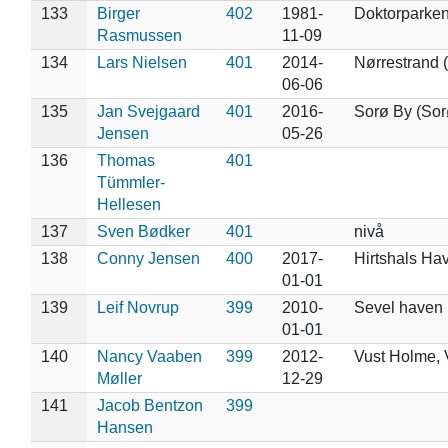
133
Birger
402
1981-
Doktorparken
Rasmussen
11-09
134
Lars Nielsen
401
2014-
Nørrestrand 
06-06
135
Jan Svejgaard
401
2016-
Sorø By (Sor
Jensen
05-26
136
Thomas
401
Tümmler-
Hellesen
137
Sven Bødker
401
nivå
138
Conny Jensen
400
2017-
Hirtshals Ha
01-01
139
Leif Novrup
399
2010-
Sevel haven
01-01
140
Nancy Vaaben
399
2012-
Vust Holme, 
Møller
12-29
141
Jacob Bentzon
399
Hansen