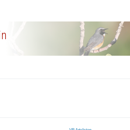
in
VP Artslisten