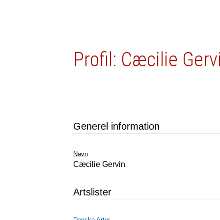
Profil: Cæcilie Gerv
Generel information
Navn
Cæcilie Gervin
Artslister
Danske Arter