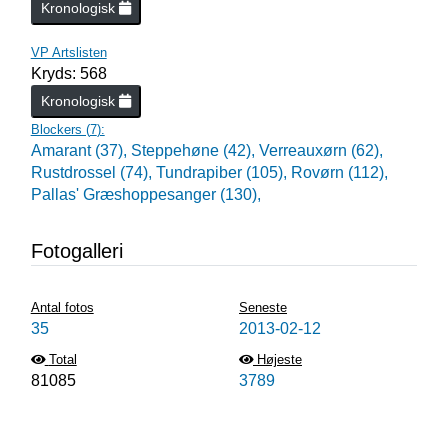
Kronologisk
VP Artslisten
Kryds: 568
Kronologisk
Blockers (
7
):
Amarant (37),
Steppehøne (42),
Verreauxørn (62),
Rustdrossel (74),
Tundrapiber (105),
Rovørn (112),
Pallas' Græshoppesanger (130),
Fotogalleri
Antal fotos
Seneste
35
2013-02-12
Total
Højeste
81085
3789