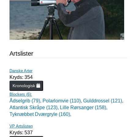
Artslister
Danske Arter
Kryds: 354
Kronologisk
Blockers (
6
):
Ådselgrib (79),
Polarlomvie (110),
Gulddrossel (121),
Atlantisk Skråpe (123),
Lille Rørsanger (158),
Tyknæbbet Dværgryle (160),
VP Artslisten
Kryds: 537