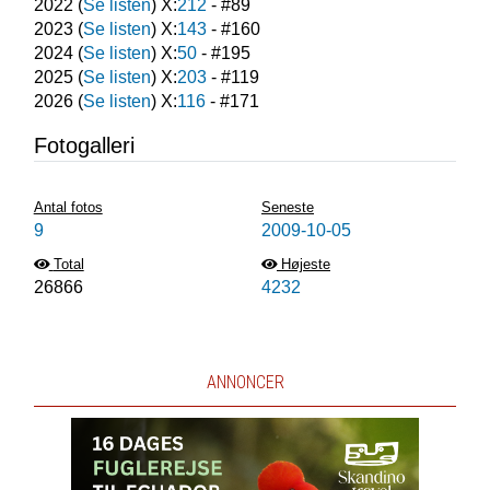
2022
(
Se listen
) X:
212
- #
89
2023
(
Se listen
) X:
143
- #
160
2024
(
Se listen
) X:
50
- #
195
2025
(
Se listen
) X:
203
- #
119
2026
(
Se listen
) X:
116
- #
171
Fotogalleri
Antal fotos
Seneste
9
2009-10-05
Total
Højeste
26866
4232
ANNONCER