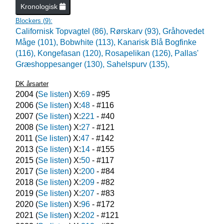
Kronologisk
Blockers (
9
):
Californisk Topvagtel (86),
Rørskarv (93),
Gråhovedet
Måge (101),
Bobwhite (113),
Kanarisk Blå Bogfinke
(116),
Kongefasan (120),
Rosapelikan (126),
Pallas'
Græshoppesanger (130),
Sahelspurv (135),
DK årsarter
2004
(
Se listen
) X:
69
- #
95
2006
(
Se listen
) X:
48
- #
116
2007
(
Se listen
) X:
221
- #
40
2008
(
Se listen
) X:
27
- #
121
2011
(
Se listen
) X:
47
- #
142
2013
(
Se listen
) X:
14
- #
155
2015
(
Se listen
) X:
50
- #
117
2017
(
Se listen
) X:
200
- #
84
2018
(
Se listen
) X:
209
- #
82
2019
(
Se listen
) X:
207
- #
83
2020
(
Se listen
) X:
96
- #
172
2021
(
Se listen
) X:
202
- #
121