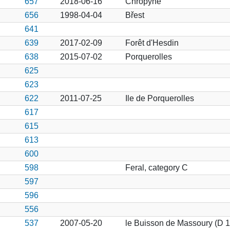
657
2018-06-16
Chropyne
656
1998-04-04
Břest
641
639
2017-02-09
Forêt d'Hesdin
638
2015-07-02
Porquerolles
625
623
622
2011-07-25
Ile de Porquerolles
617
615
613
600
598
Feral, category C
597
596
556
537
2007-05-20
le Buisson de Massoury (D 1