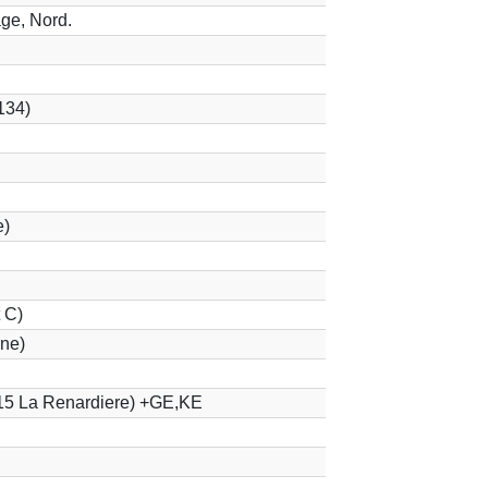
ge, Nord.
134)
e)
 C)
ne)
15 La Renardiere) +GE,KE