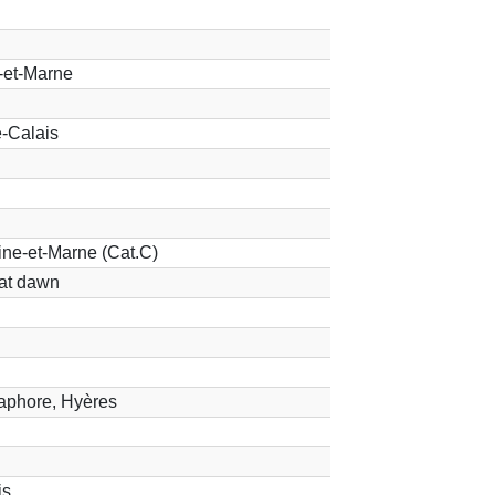
-et-Marne
-Calais
ne-et-Marne (Cat.C)
 at dawn
aphore, Hyères
is