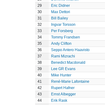
29
Eric Didner
30
Max Dettori
31
Bill Bailey
32
Ingvar Torsson
33
Per Forsberg
34
Tommy Frandsen
35
Andy Clifton
36
Seppo Antero Haavisto
37
Rami Mizrachi
38
Benedict Macdonald
39
Lee GR Evans
40
Mike Hunter
41
René-Marie Lafontaine
42
Rupert Hafner
43
Ernst Albegger
44
Erik Rask