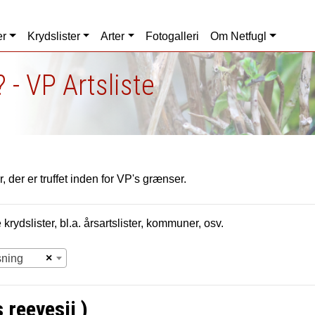
er
Krydslister
Arter
Fotogalleri
Om Netfugl
 - VP Artsliste
, der er truffet inden for VP's grænser.
krydslister, bl.a. årsartslister, kommuner, osv.
×
sning
 reevesii )