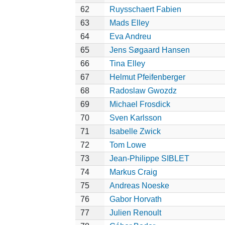
62
Ruysschaert Fabien
63
Mads Elley
64
Eva Andreu
65
Jens Søgaard Hansen
66
Tina Elley
67
Helmut Pfeifenberger
68
Radoslaw Gwozdz
69
Michael Frosdick
70
Sven Karlsson
71
Isabelle Zwick
72
Tom Lowe
73
Jean-Philippe SIBLET
74
Markus Craig
75
Andreas Noeske
76
Gabor Horvath
77
Julien Renoult