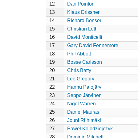
12
Dan Pointon
13
Klaus Drissner
14
Richard Bonser
15
Christian Leth
16
David Monticelli
17
Gary David Fennemore
18
Phil Abbott
19
Bosse Carlsson
20
Chris Batty
21
Lee Gregory
22
Hannu Palojärvi
23
Seppo Järvinen
24
Nigel Warren
25
Daniel Mauras
26
Jouni Riihimäki
27
Pawel Kolodziejczyk
28
Dominic Mitchell