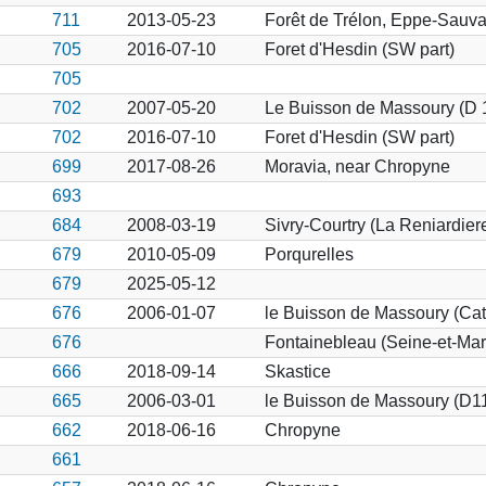
711
2013-05-23
Forêt de Trélon, Eppe-Sauva
705
2016-07-10
Foret d'Hesdin (SW part)
705
702
2007-05-20
Le Buisson de Massoury (D 
702
2016-07-10
Foret d'Hesdin (SW part)
699
2017-08-26
Moravia, near Chropyne
693
684
2008-03-19
Sivry-Courtry (La Reniardier
679
2010-05-09
Porqurelles
679
2025-05-12
676
2006-01-07
le Buisson de Massoury (Cat
676
Fontainebleau (Seine-et-Mar
666
2018-09-14
Skastice
665
2006-03-01
le Buisson de Massoury (D1
662
2018-06-16
Chropyne
661