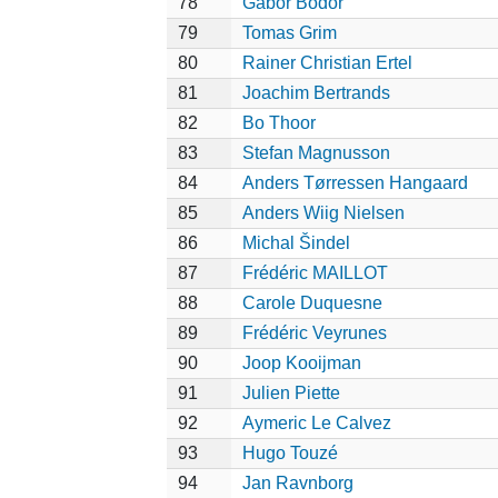
78
Gábor Bodor
79
Tomas Grim
80
Rainer Christian Ertel
81
Joachim Bertrands
82
Bo Thoor
83
Stefan Magnusson
84
Anders Tørressen Hangaard
85
Anders Wiig Nielsen
86
Michal Šindel
87
Frédéric MAILLOT
88
Carole Duquesne
89
Frédéric Veyrunes
90
Joop Kooijman
91
Julien Piette
92
Aymeric Le Calvez
93
Hugo Touzé
94
Jan Ravnborg