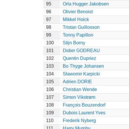
95
Orla Hugger Jakobsen
96
Olivier Benoist
97
Mikkel Holck
98
Tristan Guillosson
99
Tonny Papillon
100
Stijn Borny
101
Didier GODREAU
102
Quentin Dupriez
103
Bo Thyge Johansen
104
Sławomir Karpicki
105
Adrien DORIE
106
Christian Wende
107
Simon Vikstrøm
108
François Bouzendorf
109
Dubois Laurent Yves
110
Frederik Nyberg
111
Harry Murphy