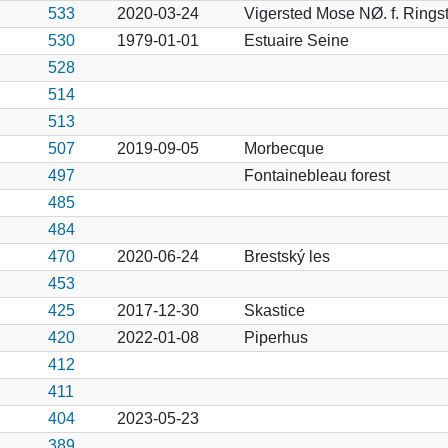
533
2020-03-24
Vigersted Mose NØ. f. Rings
530
1979-01-01
Estuaire Seine
528
514
513
507
2019-09-05
Morbecque
497
Fontainebleau forest
485
484
470
2020-06-24
Brestský les
453
425
2017-12-30
Skastice
420
2022-01-08
Piperhus
412
411
404
2023-05-23
389