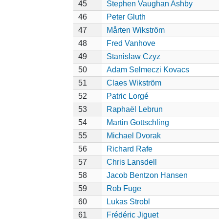
45
Stephen Vaughan Ashby
46
Peter Gluth
47
Mårten Wikström
48
Fred Vanhove
49
Stanislaw Czyz
50
Adam Selmeczi Kovacs
51
Claes Wikström
52
Patric Lorgé
53
Raphaël Lebrun
54
Martin Gottschling
55
Michael Dvorak
56
Richard Rafe
57
Chris Lansdell
58
Jacob Bentzon Hansen
59
Rob Fuge
60
Lukas Strobl
61
Frédéric Jiguet