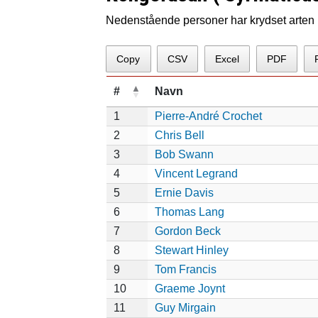
Nedenstående personer har krydset arten p
Copy
CSV
Excel
PDF
#
Navn
1
Pierre-André Crochet
2
Chris Bell
3
Bob Swann
4
Vincent Legrand
5
Ernie Davis
6
Thomas Lang
7
Gordon Beck
8
Stewart Hinley
9
Tom Francis
10
Graeme Joynt
11
Guy Mirgain