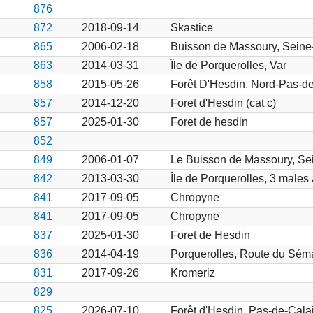
876
872
2018-09-14
Skastice
865
2006-02-18
Buisson de Massoury, Seine
863
2014-03-31
Île de Porquerolles, Var
858
2015-05-26
Forêt D'Hesdin, Nord-Pas-de
857
2014-12-20
Foret d'Hesdin (cat c)
857
2025-01-30
Foret de hesdin
852
849
2006-01-07
Le Buisson de Massoury, Sei
842
2013-03-30
Île de Porquerolles, 3 males
841
2017-09-05
Chropyne
841
2017-09-05
Chropyne
837
2025-01-30
Foret de Hesdin
836
2014-04-19
Porquerolles, Route du Sém
831
2017-09-26
Kromeriz
829
825
2026-07-10
Forêt d'Hesdin, Pas-de-Cala