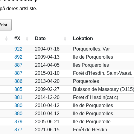
å deres artsliste.
Print
#X
Dato
Lokation
922
2004-07-18
Porquerolles, Var
892
2009-04-13
Ile de Porquerolles
887
2014-04-05
Iles Porquerolles
887
2015-01-10
Forêt d'Hesdin, Saint-Vaast,
886
2013-04-20
Porqueroles
885
2009-02-27
Buisson de Massoury (D115
881
2014-12-20
Foret d' Hesdin(cat c)
880
2010-04-12
Ile de Porquerolles
880
2010-04-12
Ile de Porquerolles
879
2005-06-21
Ile de Porquerolle
877
2021-06-15
Forêt de Hesdin