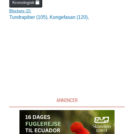
Kronologisk
Blockers (
2
):
Tundrapiber (105),
Kongefasan (120),
ANNONCER