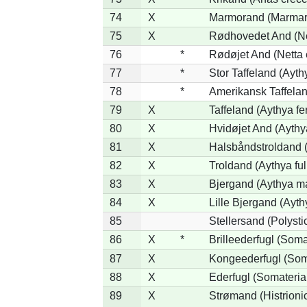
74
X
Marmorand (Marmaron
75
X
Rødhovedet And (Net
76
*
Rødøjet And (Netta 
77
*
Stor Taffeland (Aythy
78
*
Amerikansk Taffela
79
X
Taffeland (Aythya fe
80
X
Hvidøjet And (Aythy
81
X
Halsbåndstroldand (
82
X
Troldand (Aythya ful
83
X
Bjergand (Aythya ma
84
X
Lille Bjergand (Aythy
85
Stellersand (Polystict
86
X
*
Brilleederfugl (Somat
87
X
Kongeederfugl (Soma
88
X
Ederfugl (Somateria
89
X
Strømand (Histrionic