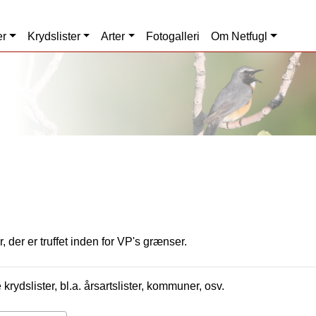
er
Krydslister
Arter
Fotogalleri
Om Netfugl
, der er truffet inden for VP's grænser.
krydslister, bl.a. årsartslister, kommuner, osv.