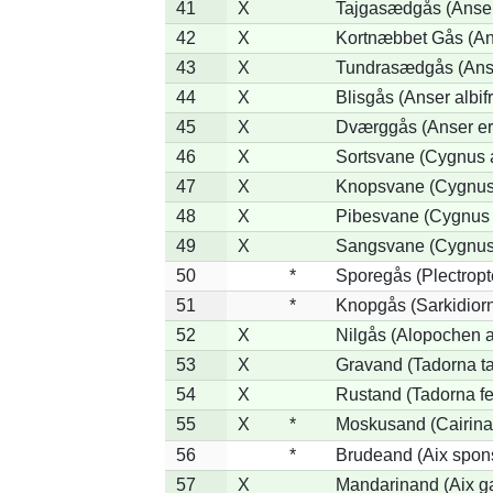
41
X
Tajgasædgås (Anser 
42
X
Kortnæbbet Gås (An
43
X
Tundrasædgås (Anser
44
X
Blisgås (Anser albif
45
X
Dværggås (Anser er
46
X
Sortsvane (Cygnus a
47
X
Knopsvane (Cygnus 
48
X
Pibesvane (Cygnus
49
X
Sangsvane (Cygnus
50
*
Sporegås (Plectrop
51
*
Knopgås (Sarkidiorn
52
X
Nilgås (Alopochen a
53
X
Gravand (Tadorna t
54
X
Rustand (Tadorna fe
55
X
*
Moskusand (Cairina
56
*
Brudeand (Aix spon
57
X
Mandarinand (Aix ga