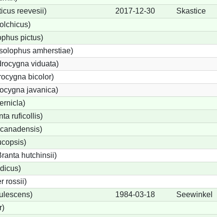
cus reevesii)
2017-12-30
Skastice
olchicus)
phus pictus)
solophus amherstiae)
rocygna viduata)
ocygna bicolor)
ocygna javanica)
ernicla)
a ruficollis)
canadensis)
ucopsis)
anta hutchinsii)
dicus)
 rossii)
ulescens)
1984-03-18
Seewinkel
r)