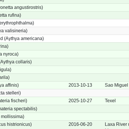
etta angustirostris)
ta rufina)
erythrophthalma)
a valisineria)
nd (Aythya americana)
rina)
a nyroca)
Aythya collaris)
igula)
rila)
a affinis)
2013-10-13
Sao Miguel
a stelleri)
eria fischeri)
2025-10-27
Texel
teria spectabilis)
 mollissima)
us histrionicus)
2016-06-20
Laxa River 