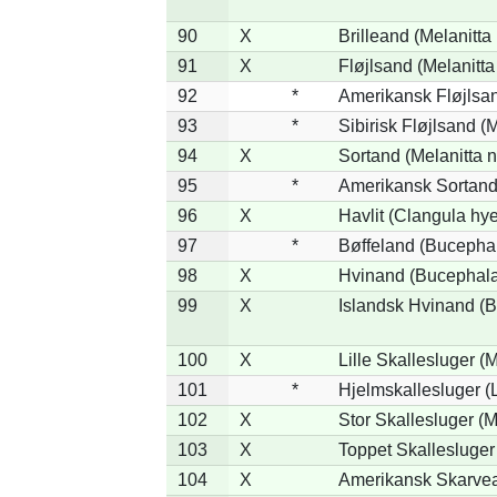
90
X
Brilleand (Melanitta 
91
X
Fløjlsand (Melanitta
92
*
Amerikansk Fløjlsan
93
*
Sibirisk Fløjlsand (M
94
X
Sortand (Melanitta n
95
*
Amerikansk Sortand 
96
X
Havlit (Clangula hy
97
*
Bøffeland (Bucephal
98
X
Hvinand (Bucephala
99
X
Islandsk Hvinand (B
100
X
Lille Skallesluger (
101
*
Hjelmskallesluger (
102
X
Stor Skallesluger (
103
X
Toppet Skallesluger
104
X
Amerikansk Skarvea