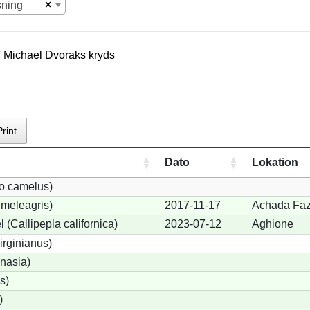
×
sning
f
Michael Dvorak
s kryds
Print
Dato
Lokation
io camelus)
meleagris)
2017-11-17
Achada Faz
 (Callipepla californica)
2023-07-12
Aghione
irginianus)
onasia)
s)
)