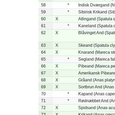
58
*
Indisk Dværgand (N
59
*
Sibirisk Krikand (Si
60
X
Atlingand (Spatula 
61
*
Kaneland (Spatula 
62
X
Blåvinget And (Spat
63
X
Skeand (Spatula cly
64
X
Knarand (Mareca st
65
*
Segland (Mareca fal
66
X
Pibeand (Mareca pe
67
X
Amerikansk Pibeand
68
X
Gråand (Anas platy
69
X
Sortbrun And (Anas 
70
*
Kapand (Anas capen
71
*
Rødnæbbet And (Ana
72
X
Spidsand (Anas acu
73
X
Krikand (Anas crecc