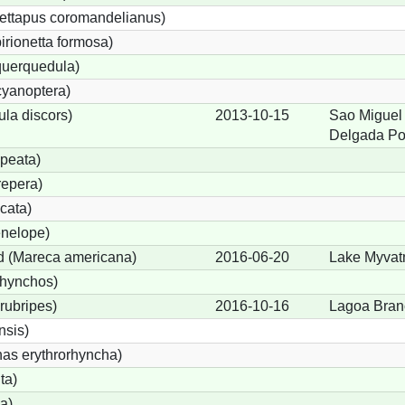
ettapus coromandelianus)
birionetta formosa)
querquedula)
cyanoptera)
ula discors)
2013-10-15
Sao Miguel 
Delgada Po
peata)
repera)
cata)
nelope)
 (Mareca americana)
2016-06-20
Lake Myvat
rhynchos)
rubripes)
2016-10-16
Lagoa Bran
sis)
s erythrorhyncha)
ta)
a)