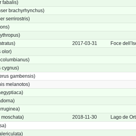
fabalis)
ser brachyrhynchus)
 serrirostris)
rons)
ythropus)
tratus)
2017-03-31
Foce dell'I
olor)
 columbianus)
 cygnus)
terus gambensis)
is melanotos)
egyptiaca)
adorna)
rruginea)
 moschata)
2018-11-30
Lago de Ort
sa)
lericulata)