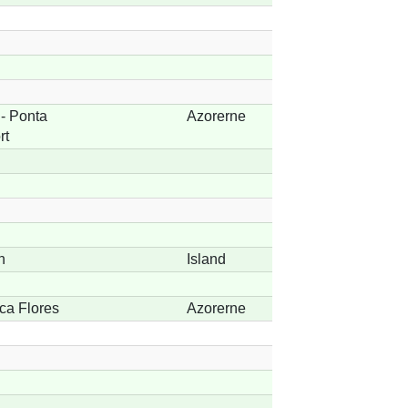
- Ponta
Azorerne
rt
n
Island
ca Flores
Azorerne