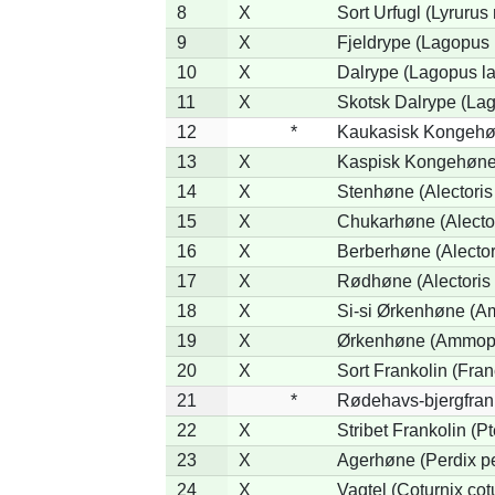
8
X
Sort Urfugl (Lyrurus
9
X
Fjeldrype (Lagopus
10
X
Dalrype (Lagopus l
11
X
Skotsk Dalrype (Lag
12
*
Kaukasisk Kongehøn
13
X
Kaspisk Kongehøne 
14
X
Stenhøne (Alectoris
15
X
Chukarhøne (Alector
16
X
Berberhøne (Alector
17
X
Rødhøne (Alectoris 
18
X
Si-si Ørkenhøne (Am
19
X
Ørkenhøne (Ammope
20
X
Sort Frankolin (Fran
21
*
Rødehavs-bjergfranko
22
X
Stribet Frankolin (Pt
23
X
Agerhøne (Perdix pe
24
X
Vagtel (Coturnix cot