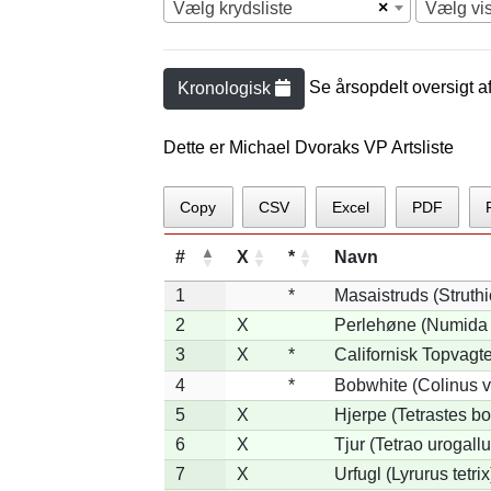
×
Vælg krydsliste
Vælg vi
Se årsopdelt oversigt a
Kronologisk
Dette er Michael Dvoraks VP Artsliste
Copy
CSV
Excel
PDF
#
X
*
Navn
1
*
Masaistruds (Struth
2
X
Perlehøne (Numida 
3
X
*
Californisk Topvagtel
4
*
Bobwhite (Colinus v
5
X
Hjerpe (Tetrastes b
6
X
Tjur (Tetrao urogallu
7
X
Urfugl (Lyrurus tetrix