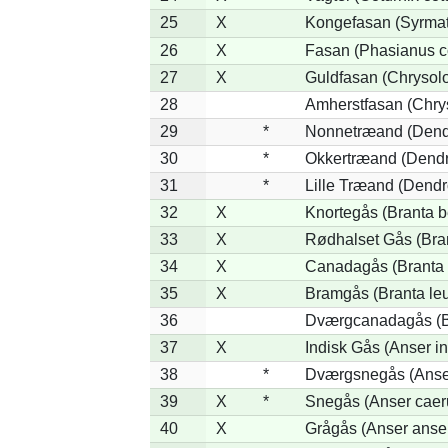
25
X
Kongefasan (Syrmati
26
X
Fasan (Phasianus c
27
X
Guldfasan (Chrysolo
28
Amherstfasan (Chry
29
*
Nonnetræand (Dend
30
*
Okkertræand (Dendr
31
*
Lille Træand (Dendr
32
X
Knortegås (Branta b
33
X
Rødhalset Gås (Brant
34
X
Canadagås (Branta 
35
X
Bramgås (Branta le
36
Dværgcanadagås (Br
37
X
Indisk Gås (Anser in
38
*
Dværgsnegås (Anser
39
X
*
Snegås (Anser caer
40
X
Grågås (Anser anse