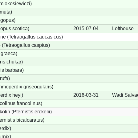
 mlokosiewiczi)
 muta)
agopus)
opus scotica)
2015-07-04
Lofthouse
e (Tetraogallus caucasicus)
(Tetraogallus caspius)
 graeca)
is chukar)
is barbara)
rufa)
moperdix griseogularis)
rdix heyi)
2016-03-31
Wadi Salva
colinus francolinus)
lin (Pternistis erckelii)
ernistis bicalcaratus)
rdix)
urnix)