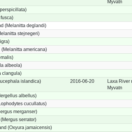
Myvatn
perspicillata)
 fusca)
d (Melanitta deglandi)
elanitta stejnegeri)
igra)
(Melanitta americana)
emalis)
a albeola)
 clangula)
ucephala islandica)
2016-06-20
Laxa River 
Myvatn
Mergellus albellus)
Lophodytes cucullatus)
Mergus merganser)
 (Mergus serrator)
nd (Oxyura jamaicensis)