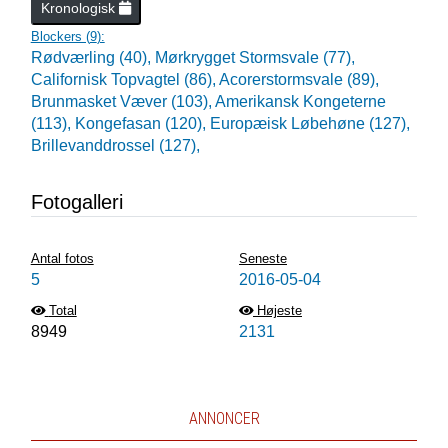
Kronologisk
Blockers (
9
):
Rødværling (40),
Mørkrygget Stormsvale (77),
Californisk Topvagtel (86),
Acorerstormsvale (89),
Brunmasket Væver (103),
Amerikansk Kongeterne
(113),
Kongefasan (120),
Europæisk Løbehøne (127),
Brillevanddrossel (127),
Fotogalleri
Antal fotos
Seneste
5
2016-05-04
Total
Højeste
8949
2131
ANNONCER