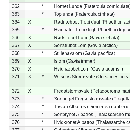
362
*
Hornet Lunde (Fratercula corniculata
363
*
Toplunde (Fratercula cirrhata)
364
X
Rødnæbbet Tropikfugl (Phaethon ae
365
*
Hvidhalet Tropikfugl (Phaethon leptu
366
X
Rødstrubet Lom (Gavia stellata)
367
X
Sortstrubet Lom (Gavia arctica)
368
*
Stillehavslom (Gavia pacifica)
369
X
Islom (Gavia immer)
370
X
Hvidnæbbet Lom (Gavia adamsii)
371
X
*
Wilsons Stormsvale (Oceanites ocea
372
X
Fregatstormsvale (Pelagodroma mar
373
*
Sortbuget Fregatstormsvale (Fregetta
374
*
Tristan Albatros (Diomedea dabbene
375
*
Sortbrynet Albatros (Thalassarche m
376
*
Hvidkronet Albatros (Thalassarche c