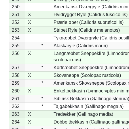
250
Amerikansk Dværgryle (Calidris minut
251
X
Hvidrygget Ryle (Calidris fuscicollis)
252
X
Prærieløber (Calidris subruficollis)
253
X
Stribet Ryle (Calidris melanotos)
254
Tyknæbbet Dværgryle (Calidris pusil
255
*
Alaskaryle (Calidris mauri)
256
X
Langnæbbet Sneppeklire (Limnodro
scolopaceus)
257
*
Kortnæbbet Sneppeklire (Limnodrom
258
X
Skovsneppe (Scolopax rusticola)
259
*
Amerikansk Skovsneppe (Scolopax m
260
X
Enkeltbekkasin (Lymnocryptes minim
261
*
Sibirisk Bekkasin (Gallinago stenura
262
*
Tajgabekkasin (Gallinago megala)
263
X
Tredækker (Gallinago media)
264
X
Dobbeltbekkasin (Gallinago gallinag