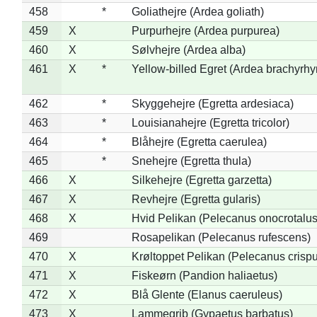
458
*
Goliathejre (Ardea goliath)
459
X
Purpurhejre (Ardea purpurea)
460
X
Sølvhejre (Ardea alba)
461
X
*
Yellow-billed Egret (Ardea brachyrh
462
*
Skyggehejre (Egretta ardesiaca)
463
*
Louisianahejre (Egretta tricolor)
464
*
Blåhejre (Egretta caerulea)
465
*
Snehejre (Egretta thula)
466
X
Silkehejre (Egretta garzetta)
467
X
Revhejre (Egretta gularis)
468
X
Hvid Pelikan (Pelecanus onocrotalus
469
Rosapelikan (Pelecanus rufescens)
470
X
Krøltoppet Pelikan (Pelecanus crisp
471
X
Fiskeørn (Pandion haliaetus)
472
X
Blå Glente (Elanus caeruleus)
473
X
Lammegrib (Gypaetus barbatus)