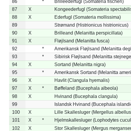
86
*
Brilleederfugl (Somateria fischeri)
87
X
Kongeederfugl (Somateria spectabili
88
X
Ederfugl (Somateria mollissima)
89
Strømand (Histrionicus histrionicus)
90
X
Brilleand (Melanitta perspicillata)
91
X
Fløjlsand (Melanitta fusca)
92
*
Amerikansk Fløjlsand (Melanitta deg
93
*
Sibirisk Fløjlsand (Melanitta stejnege
94
X
Sortand (Melanitta nigra)
95
*
Amerikansk Sortand (Melanitta amer
96
X
Havlit (Clangula hyemalis)
97
X
*
Bøffeland (Bucephala albeola)
98
X
Hvinand (Bucephala clangula)
99
Islandsk Hvinand (Bucephala islandi
100
X
Lille Skallesluger (Mergellus albellus
101
X
*
Hjelmskallesluger (Lophodytes cucul
102
X
Stor Skallesluger (Mergus merganser