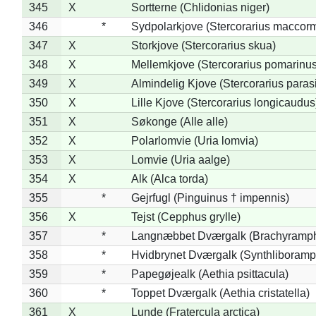
345
X
Sortterne (Chlidonias niger)
346
*
Sydpolarkjove (Stercorarius maccorm
347
X
Storkjove (Stercorarius skua)
348
X
Mellemkjove (Stercorarius pomarinus
349
X
Almindelig Kjove (Stercorarius parasi
350
X
Lille Kjove (Stercorarius longicaudus
351
X
Søkonge (Alle alle)
352
X
Polarlomvie (Uria lomvia)
353
X
Lomvie (Uria aalge)
354
X
Alk (Alca torda)
355
*
Gejrfugl (Pinguinus † impennis)
356
X
Tejst (Cepphus grylle)
357
*
Langnæbbet Dværgalk (Brachyramph
358
*
Hvidbrynet Dværgalk (Synthliboramp
359
*
Papegøjealk (Aethia psittacula)
360
*
Toppet Dværgalk (Aethia cristatella)
361
X
Lunde (Fratercula arctica)