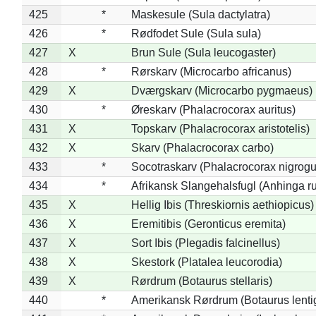
425
*
Maskesule (Sula dactylatra)
426
*
Rødfodet Sule (Sula sula)
427
X
Brun Sule (Sula leucogaster)
428
*
Rørskarv (Microcarbo africanus)
429
X
Dværgskarv (Microcarbo pygmaeus)
430
*
Øreskarv (Phalacrocorax auritus)
431
X
Topskarv (Phalacrocorax aristotelis)
432
X
Skarv (Phalacrocorax carbo)
433
*
Socotraskarv (Phalacrocorax nigrogul
434
*
Afrikansk Slangehalsfugl (Anhinga ru
435
X
Hellig Ibis (Threskiornis aethiopicus)
436
X
Eremitibis (Geronticus eremita)
437
X
Sort Ibis (Plegadis falcinellus)
438
X
Skestork (Platalea leucorodia)
439
X
Rørdrum (Botaurus stellaris)
440
*
Amerikansk Rørdrum (Botaurus lenti