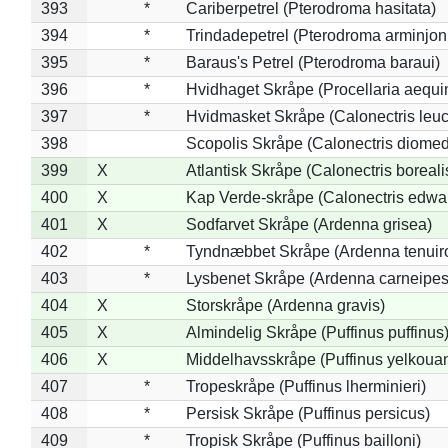
393
*
Cariberpetrel (Pterodroma hasitata)
394
*
Trindadepetrel (Pterodroma arminjon
395
*
Baraus's Petrel (Pterodroma baraui)
396
*
Hvidhaget Skråpe (Procellaria aequin
397
*
Hvidmasket Skråpe (Calonectris leu
398
Scopolis Skråpe (Calonectris diome
399
X
Atlantisk Skråpe (Calonectris boreali
400
X
Kap Verde-skråpe (Calonectris edwar
401
X
Sodfarvet Skråpe (Ardenna grisea)
402
*
Tyndnæbbet Skråpe (Ardenna tenuiro
403
*
Lysbenet Skråpe (Ardenna carneipes
404
X
Storskråpe (Ardenna gravis)
405
X
Almindelig Skråpe (Puffinus puffinus
406
X
Middelhavsskråpe (Puffinus yelkoua
407
*
Tropeskråpe (Puffinus lherminieri)
408
*
Persisk Skråpe (Puffinus persicus)
409
*
Tropisk Skråpe (Puffinus bailloni)