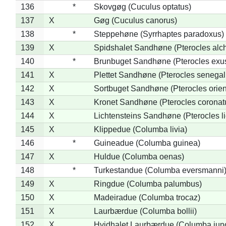
136
*
Skovgøg (Cuculus optatus)
137
X
Gøg (Cuculus canorus)
138
*
Steppehøne (Syrrhaptes paradoxus)
139
X
Spidshalet Sandhøne (Pterocles alch
140
*
Brunbuget Sandhøne (Pterocles exus
141
X
Plettet Sandhøne (Pterocles senegal
142
X
Sortbuget Sandhøne (Pterocles orient
143
X
Kronet Sandhøne (Pterocles coronat
144
X
Lichtensteins Sandhøne (Pterocles lic
145
X
Klippedue (Columba livia)
146
*
Guineadue (Columba guinea)
147
X
Huldue (Columba oenas)
148
*
Turkestandue (Columba eversmanni
149
X
Ringdue (Columba palumbus)
150
X
Madeiradue (Columba trocaz)
151
X
Laurbærdue (Columba bollii)
152
X
Hvidhalet Laurbærdue (Columba jun