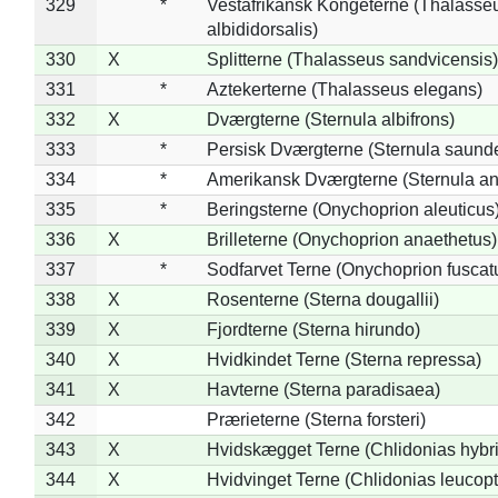
329
*
Vestafrikansk Kongeterne (Thalasse
albididorsalis)
330
X
Splitterne (Thalasseus sandvicensis)
331
*
Aztekerterne (Thalasseus elegans)
332
X
Dværgterne (Sternula albifrons)
333
*
Persisk Dværgterne (Sternula saunde
334
*
Amerikansk Dværgterne (Sternula ant
335
*
Beringsterne (Onychoprion aleuticus
336
X
Brilleterne (Onychoprion anaethetus)
337
*
Sodfarvet Terne (Onychoprion fuscat
338
X
Rosenterne (Sterna dougallii)
339
X
Fjordterne (Sterna hirundo)
340
X
Hvidkindet Terne (Sterna repressa)
341
X
Havterne (Sterna paradisaea)
342
Prærieterne (Sterna forsteri)
343
X
Hvidskægget Terne (Chlidonias hybr
344
X
Hvidvinget Terne (Chlidonias leucopt