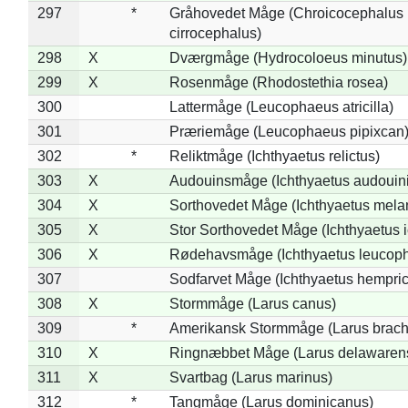
297
*
Gråhovedet Måge (Chroicocephalus
cirrocephalus)
298
X
Dværgmåge (Hydrocoloeus minutus)
299
X
Rosenmåge (Rhodostethia rosea)
300
Lattermåge (Leucophaeus atricilla)
301
Præriemåge (Leucophaeus pipixcan
302
*
Reliktmåge (Ichthyaetus relictus)
303
X
Audouinsmåge (Ichthyaetus audouini
304
X
Sorthovedet Måge (Ichthyaetus mela
305
X
Stor Sorthovedet Måge (Ichthyaetus 
306
X
Rødehavsmåge (Ichthyaetus leucop
307
Sodfarvet Måge (Ichthyaetus hempric
308
X
Stormmåge (Larus canus)
309
*
Amerikansk Stormmåge (Larus brach
310
X
Ringnæbbet Måge (Larus delawarens
311
X
Svartbag (Larus marinus)
312
*
Tangmåge (Larus dominicanus)