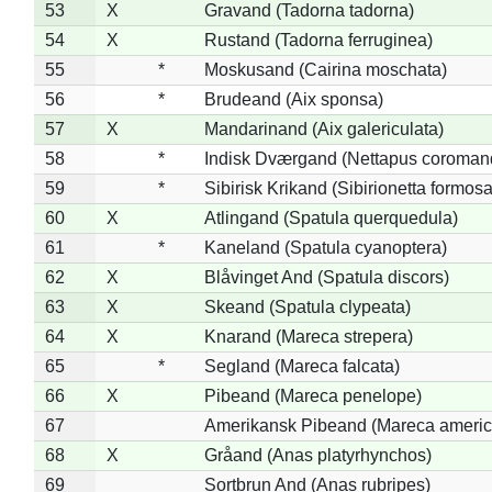
53
X
Gravand (Tadorna tadorna)
54
X
Rustand (Tadorna ferruginea)
55
*
Moskusand (Cairina moschata)
56
*
Brudeand (Aix sponsa)
57
X
Mandarinand (Aix galericulata)
58
*
Indisk Dværgand (Nettapus coroman
59
*
Sibirisk Krikand (Sibirionetta formosa
60
X
Atlingand (Spatula querquedula)
61
*
Kaneland (Spatula cyanoptera)
62
X
Blåvinget And (Spatula discors)
63
X
Skeand (Spatula clypeata)
64
X
Knarand (Mareca strepera)
65
*
Segland (Mareca falcata)
66
X
Pibeand (Mareca penelope)
67
Amerikansk Pibeand (Mareca americ
68
X
Gråand (Anas platyrhynchos)
69
Sortbrun And (Anas rubripes)