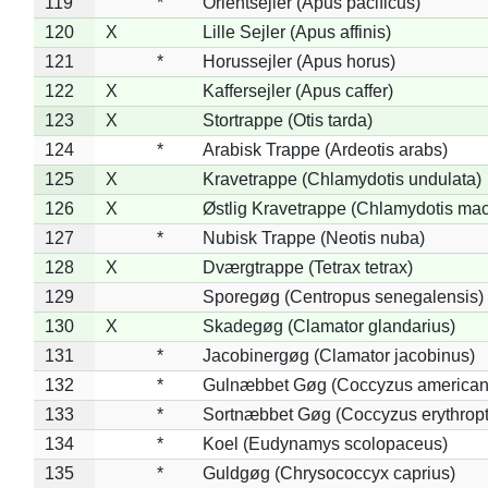
119
*
Orientsejler (Apus pacificus)
120
X
Lille Sejler (Apus affinis)
121
*
Horussejler (Apus horus)
122
X
Kaffersejler (Apus caffer)
123
X
Stortrappe (Otis tarda)
124
*
Arabisk Trappe (Ardeotis arabs)
125
X
Kravetrappe (Chlamydotis undulata)
126
X
Østlig Kravetrappe (Chlamydotis mac
127
*
Nubisk Trappe (Neotis nuba)
128
X
Dværgtrappe (Tetrax tetrax)
129
Sporegøg (Centropus senegalensis)
130
X
Skadegøg (Clamator glandarius)
131
*
Jacobinergøg (Clamator jacobinus)
132
*
Gulnæbbet Gøg (Coccyzus american
133
*
Sortnæbbet Gøg (Coccyzus erythrop
134
*
Koel (Eudynamys scolopaceus)
135
*
Guldgøg (Chrysococcyx caprius)