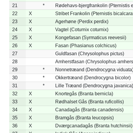
21
*
Rødehavs-bjergfrankolin (Pternistis e
22
X
Stribet Frankolin (Pternistis bicalcara
23
X
Agerhøne (Perdix perdix)
24
X
Vagtel (Coturnix coturnix)
25
X
Kongefasan (Syrmaticus reevesii)
26
X
Fasan (Phasianus colchicus)
27
Guldfasan (Chrysolophus pictus)
28
Amherstfasan (Chrysolophus amhers
29
*
Nonnetræand (Dendrocygna viduata
30
*
Okkertræand (Dendrocygna bicolor)
31
*
Lille Træand (Dendrocygna javanica
32
X
Knortegås (Branta bernicla)
33
X
Rødhalset Gås (Branta ruficollis)
34
X
Canadagås (Branta canadensis)
35
X
Bramgås (Branta leucopsis)
36
X
Dværgcanadagås (Branta hutchinsii)