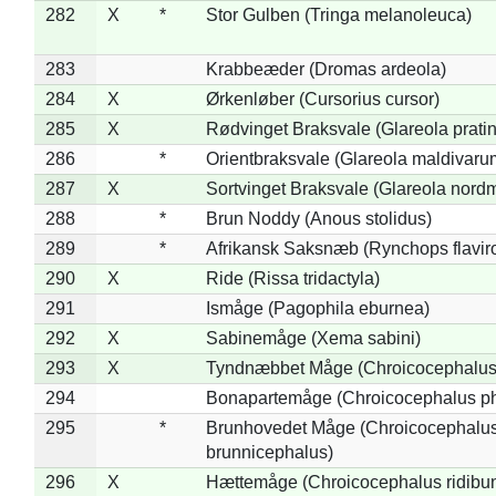
282
X
*
Stor Gulben (Tringa melanoleuca)
283
Krabbeæder (Dromas ardeola)
284
X
Ørkenløber (Cursorius cursor)
285
X
Rødvinget Braksvale (Glareola pratin
286
*
Orientbraksvale (Glareola maldivaru
287
X
Sortvinget Braksvale (Glareola nord
288
*
Brun Noddy (Anous stolidus)
289
*
Afrikansk Saksnæb (Rynchops flaviro
290
X
Ride (Rissa tridactyla)
291
Ismåge (Pagophila eburnea)
292
X
Sabinemåge (Xema sabini)
293
X
Tyndnæbbet Måge (Chroicocephalus
294
Bonapartemåge (Chroicocephalus ph
295
*
Brunhovedet Måge (Chroicocephalu
brunnicephalus)
296
X
Hættemåge (Chroicocephalus ridibu