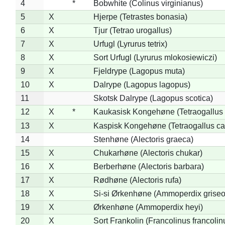
4
*
Bobwhite (Colinus virginianus)
5
X
Hjerpe (Tetrastes bonasia)
6
X
Tjur (Tetrao urogallus)
7
X
Urfugl (Lyrurus tetrix)
8
X
Sort Urfugl (Lyrurus mlokosiewiczi)
9
X
Fjeldrype (Lagopus muta)
10
X
Dalrype (Lagopus lagopus)
11
Skotsk Dalrype (Lagopus scotica)
12
X
*
Kaukasisk Kongehøne (Tetraogallus 
13
X
Kaspisk Kongehøne (Tetraogallus ca
14
Stenhøne (Alectoris graeca)
15
X
Chukarhøne (Alectoris chukar)
16
X
Berberhøne (Alectoris barbara)
17
X
Rødhøne (Alectoris rufa)
18
X
Si-si Ørkenhøne (Ammoperdix griseo
19
X
Ørkenhøne (Ammoperdix heyi)
20
X
Sort Frankolin (Francolinus francolin