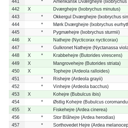
441
*
Amerikansk Dværghejre (Ixobrychus e
442
X
Dværghejre (Ixobrychus minutus)
443
*
Okkergul Dværghejre (Ixobrychus sin
444
*
Mørk Dværghejre (Ixobrychus eurhy
445
*
Pygmæhejre (Ixobrychus sturmii)
446
X
Nathejre (Nycticorax nycticorax)
447
*
Gulkronet Nathejre (Nyctanassa viol
448
X
*
Krabbehejre (Butorides virescens)
449
X
Mangrovehejre (Butorides striata)
450
X
Tophejre (Ardeola ralloides)
451
*
Rishejre (Ardeola grayii)
452
*
Vinhejre (Ardeola bacchus)
453
X
Kohejre (Bubulcus ibis)
454
*
Østlig Kohejre (Bubulcus coromandu
455
X
Fiskehejre (Ardea cinerea)
456
*
Stor Blåhejre (Ardea herodias)
457
*
Sorthovedet Hejre (Ardea melanocep