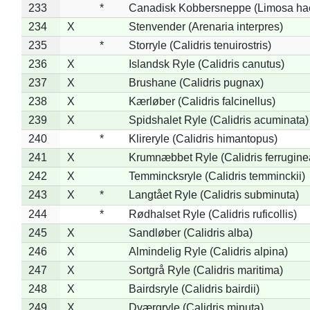
233
*
Canadisk Kobbersneppe (Limosa ha
234
X
Stenvender (Arenaria interpres)
235
*
Storryle (Calidris tenuirostris)
236
X
Islandsk Ryle (Calidris canutus)
237
X
Brushane (Calidris pugnax)
238
X
Kærløber (Calidris falcinellus)
239
X
Spidshalet Ryle (Calidris acuminata)
240
*
Klireryle (Calidris himantopus)
241
X
Krumnæbbet Ryle (Calidris ferrugine
242
X
Temmincksryle (Calidris temminckii)
243
X
*
Langtået Ryle (Calidris subminuta)
244
*
Rødhalset Ryle (Calidris ruficollis)
245
X
Sandløber (Calidris alba)
246
X
Almindelig Ryle (Calidris alpina)
247
X
Sortgrå Ryle (Calidris maritima)
248
X
Bairdsryle (Calidris bairdii)
249
X
Dværgryle (Calidris minuta)