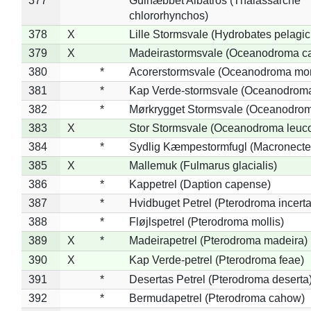
377
*
Gulnæbbet Albatros (Thalassarche
chlororhynchos)
378
X
Lille Stormsvale (Hydrobates pelagic
379
X
Madeirastormsvale (Oceanodroma ca
380
*
Acorerstormsvale (Oceanodroma mon
381
*
Kap Verde-stormsvale (Oceanodroma
382
*
Mørkrygget Stormsvale (Oceanodrom
383
X
Stor Stormsvale (Oceanodroma leuc
384
*
Sydlig Kæmpestormfugl (Macronecte
385
X
Mallemuk (Fulmarus glacialis)
386
*
Kappetrel (Daption capense)
387
*
Hvidbuget Petrel (Pterodroma incerta
388
*
Fløjlspetrel (Pterodroma mollis)
389
X
*
Madeirapetrel (Pterodroma madeira)
390
X
Kap Verde-petrel (Pterodroma feae)
391
*
Desertas Petrel (Pterodroma deserta
392
*
Bermudapetrel (Pterodroma cahow)