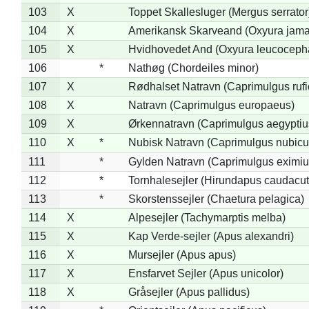
103
X
Toppet Skallesluger (Mergus serrator
104
X
Amerikansk Skarveand (Oxyura jama
105
X
Hvidhovedet And (Oxyura leucoceph
106
*
Nathøg (Chordeiles minor)
107
X
Rødhalset Natravn (Caprimulgus rufic
108
X
Natravn (Caprimulgus europaeus)
109
X
Ørkennatravn (Caprimulgus aegyptiu
110
X
*
Nubisk Natravn (Caprimulgus nubicu
111
*
Gylden Natravn (Caprimulgus eximiu
112
*
Tornhalesejler (Hirundapus caudacut
113
*
Skorstenssejler (Chaetura pelagica)
114
X
Alpesejler (Tachymarptis melba)
115
X
Kap Verde-sejler (Apus alexandri)
116
X
Mursejler (Apus apus)
117
X
Ensfarvet Sejler (Apus unicolor)
118
X
Gråsejler (Apus pallidus)