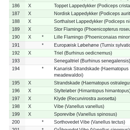
186
X
Toppet Lappedykker (Podiceps crista
187
X
Nordisk Lappedykker (Podiceps aurit
188
X
Sorthalset Lappedykker (Podiceps nig
189
X
Stor Flamingo (Phoenicopterus rose
190
X
*
Lille Flamingo (Phoeniconaias minor
191
*
Europæisk Løbehøne (Turnix sylvati
192
X
Triel (Burhinus oedicnemus)
193
Senegaltriel (Burhinus senegalensis
194
*
Kanarisk Strandskade (Haematopus
meadewaldoi)
195
X
Strandskade (Haematopus ostralegu
196
X
Stylteløber (Himantopus himantopus
197
X
Klyde (Recurvirostra avosetta)
198
X
Vibe (Vanellus vanellus)
199
X
Sporevibe (Vanellus spinosus)
200
*
Sorthovedet Vibe (Vanellus tectus)
201
*
Gråhovedet Vibe (Vanellus cinereus)