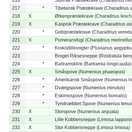
216
*
Sibirisk Præstekrave (Charadrius mo
217
*
Tibetansk Præstekrave (Charadrius at
218
X
Ørkenpræstekrave (Charadrius lesche
219
X
Kaspisk Præstekrave (Charadrius asi
220
*
Gobipræstekrave (Charadrius veredu
221
X
Pomeransfugl (Charadrius morinellu
222
*
Krokodillevogter (Pluvianus aegyptiu
223
Broget Riksesneppe (Rostratula ben
224
*
Bartramsklire (Bartramia longicauda)
225
X
Småspove (Numenius phaeopus)
226
*
Amerikansk Småspove (Numenius h
227
*
Dværgspove (Numenius minutus)
228
*
Eskimospove (Numenius borealis)
229
*
Tyndnæbbet Spove (Numenius tenuiro
230
X
Storspove (Numenius arquata)
231
X
Lille Kobbersneppe (Limosa lapponi
232
X
Stor Kobbersneppe (Limosa limosa)