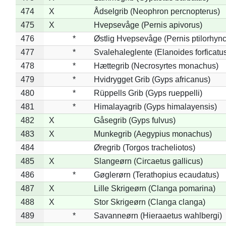
474
X
Ådselgrib (Neophron percnopterus)
475
X
Hvepsevåge (Pernis apivorus)
476
*
Østlig Hvepsevåge (Pernis ptilorhyn
477
*
Svalehaleglente (Elanoides forficatu
478
*
Hættegrib (Necrosyrtes monachus)
479
*
Hvidrygget Grib (Gyps africanus)
480
*
Rüppells Grib (Gyps rueppelli)
481
*
Himalayagrib (Gyps himalayensis)
482
X
Gåsegrib (Gyps fulvus)
483
X
Munkegrib (Aegypius monachus)
484
Øregrib (Torgos tracheliotos)
485
X
Slangeørn (Circaetus gallicus)
486
*
Gøglerørn (Terathopius ecaudatus)
487
X
Lille Skrigeørn (Clanga pomarina)
488
X
Stor Skrigeørn (Clanga clanga)
489
*
Savanneørn (Hieraaetus wahlbergi)