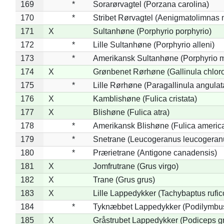
169
*
Sorarørvagtel (Porzana carolina)
170
*
Stribet Rørvagtel (Aenigmatolimnas 
171
X
Sultanhøne (Porphyrio porphyrio)
172
*
Lille Sultanhøne (Porphyrio alleni)
173
*
Amerikansk Sultanhøne (Porphyrio m
174
X
Grønbenet Rørhøne (Gallinula chlor
175
*
Lille Rørhøne (Paragallinula angulat
176
X
Kamblishøne (Fulica cristata)
177
X
Blishøne (Fulica atra)
178
*
Amerikansk Blishøne (Fulica americ
179
*
Snetrane (Leucogeranus leucogeran
180
*
Prærietrane (Antigone canadensis)
181
X
Jomfrutrane (Grus virgo)
182
X
Trane (Grus grus)
183
X
Lille Lappedykker (Tachybaptus rufico
184
*
Tyknæbbet Lappedykker (Podilymbu
185
X
Gråstrubet Lappedykker (Podiceps g