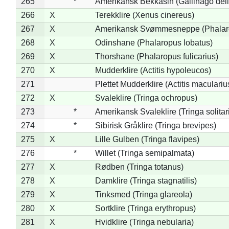
265
*
Amerikansk Bekkasin (Gallinago deli
266
X
Terekklire (Xenus cinereus)
267
X
Amerikansk Svømmesneppe (Phalarop
268
X
Odinshane (Phalaropus lobatus)
269
X
Thorshane (Phalaropus fulicarius)
270
X
Mudderklire (Actitis hypoleucos)
271
Plettet Mudderklire (Actitis maculariu
272
X
Svaleklire (Tringa ochropus)
273
*
Amerikansk Svaleklire (Tringa solitar
274
*
Sibirisk Gråklire (Tringa brevipes)
275
X
Lille Gulben (Tringa flavipes)
276
*
Willet (Tringa semipalmata)
277
X
Rødben (Tringa totanus)
278
X
Damklire (Tringa stagnatilis)
279
X
Tinksmed (Tringa glareola)
280
X
Sortklire (Tringa erythropus)
281
X
Hvidklire (Tringa nebularia)