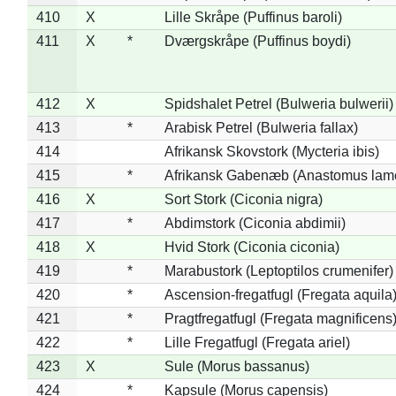
410
X
Lille Skråpe (Puffinus baroli)
411
X
*
Dværgskråpe (Puffinus boydi)
412
X
Spidshalet Petrel (Bulweria bulwerii)
413
*
Arabisk Petrel (Bulweria fallax)
414
Afrikansk Skovstork (Mycteria ibis)
415
*
Afrikansk Gabenæb (Anastomus lame
416
X
Sort Stork (Ciconia nigra)
417
*
Abdimstork (Ciconia abdimii)
418
X
Hvid Stork (Ciconia ciconia)
419
*
Marabustork (Leptoptilos crumenifer)
420
*
Ascension-fregatfugl (Fregata aquila
421
*
Pragtfregatfugl (Fregata magnificens
422
*
Lille Fregatfugl (Fregata ariel)
423
X
Sule (Morus bassanus)
424
*
Kapsule (Morus capensis)