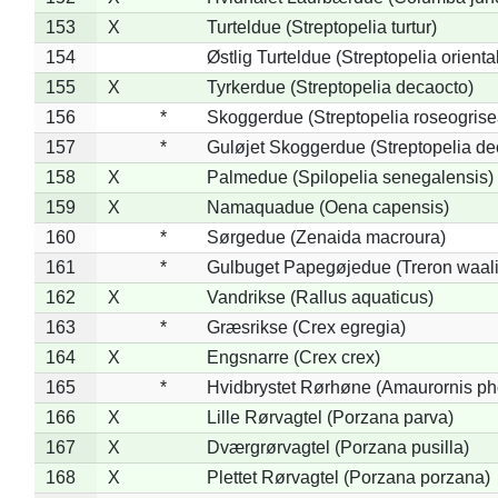
153
X
Turteldue (Streptopelia turtur)
154
Østlig Turteldue (Streptopelia oriental
155
X
Tyrkerdue (Streptopelia decaocto)
156
*
Skoggerdue (Streptopelia roseogrise
157
*
Guløjet Skoggerdue (Streptopelia de
158
X
Palmedue (Spilopelia senegalensis)
159
X
Namaquadue (Oena capensis)
160
*
Sørgedue (Zenaida macroura)
161
*
Gulbuget Papegøjedue (Treron waali
162
X
Vandrikse (Rallus aquaticus)
163
*
Græsrikse (Crex egregia)
164
X
Engsnarre (Crex crex)
165
*
Hvidbrystet Rørhøne (Amaurornis ph
166
X
Lille Rørvagtel (Porzana parva)
167
X
Dværgrørvagtel (Porzana pusilla)
168
X
Plettet Rørvagtel (Porzana porzana)