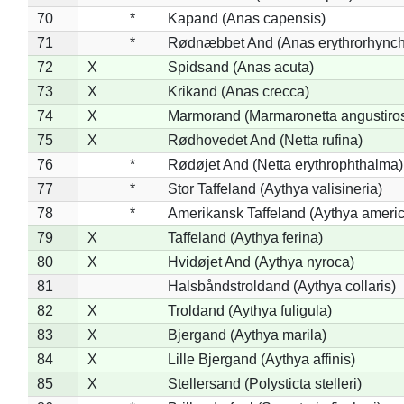
70
*
Kapand (Anas capensis)
71
*
Rødnæbbet And (Anas erythrorhynch
72
X
Spidsand (Anas acuta)
73
X
Krikand (Anas crecca)
74
X
Marmorand (Marmaronetta angustirost
75
X
Rødhovedet And (Netta rufina)
76
*
Rødøjet And (Netta erythrophthalma)
77
*
Stor Taffeland (Aythya valisineria)
78
*
Amerikansk Taffeland (Aythya ameri
79
X
Taffeland (Aythya ferina)
80
X
Hvidøjet And (Aythya nyroca)
81
Halsbåndstroldand (Aythya collaris)
82
X
Troldand (Aythya fuligula)
83
X
Bjergand (Aythya marila)
84
X
Lille Bjergand (Aythya affinis)
85
X
Stellersand (Polysticta stelleri)