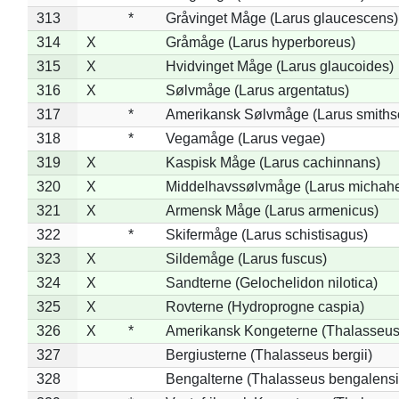
313
*
Gråvinget Måge (Larus glaucescens)
314
X
Gråmåge (Larus hyperboreus)
315
X
Hvidvinget Måge (Larus glaucoides)
316
X
Sølvmåge (Larus argentatus)
317
*
Amerikansk Sølvmåge (Larus smiths
318
*
Vegamåge (Larus vegae)
319
X
Kaspisk Måge (Larus cachinnans)
320
X
Middelhavssølvmåge (Larus michahel
321
X
Armensk Måge (Larus armenicus)
322
*
Skifermåge (Larus schistisagus)
323
X
Sildemåge (Larus fuscus)
324
X
Sandterne (Gelochelidon nilotica)
325
X
Rovterne (Hydroprogne caspia)
326
X
*
Amerikansk Kongeterne (Thalasseu
327
Bergiusterne (Thalasseus bergii)
328
Bengalterne (Thalasseus bengalensi