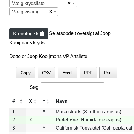
×
Vælg krydsliste
×
Vælg visning
Se årsopdelt oversigt af
Joop
Kronologisk
Kooijman
s kryds
Dette er Joop Kooijmans VP Artsliste
Copy
CSV
Excel
PDF
Print
Søg:
#
X
*
Navn
1
*
Masaistruds (Struthio camelus)
2
X
Perlehøne (Numida meleagris)
3
*
Californisk Topvagtel (Callipepla cali