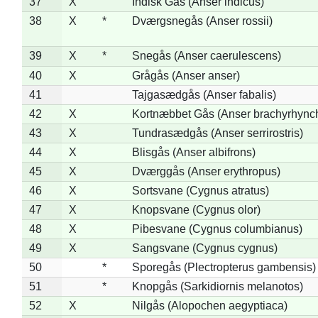
37
X
Indisk Gås (Anser indicus)
38
X
*
Dværgsnegås (Anser rossii)
39
X
*
Snegås (Anser caerulescens)
40
X
Grågås (Anser anser)
41
Tajgasædgås (Anser fabalis)
42
X
Kortnæbbet Gås (Anser brachyrhync
43
X
Tundrasædgås (Anser serrirostris)
44
X
Blisgås (Anser albifrons)
45
X
Dværggås (Anser erythropus)
46
X
Sortsvane (Cygnus atratus)
47
X
Knopsvane (Cygnus olor)
48
X
Pibesvane (Cygnus columbianus)
49
X
Sangsvane (Cygnus cygnus)
50
*
Sporegås (Plectropterus gambensis)
51
*
Knopgås (Sarkidiornis melanotos)
52
X
Nilgås (Alopochen aegyptiaca)