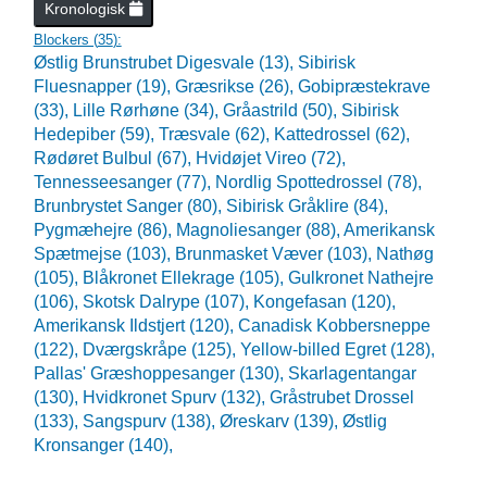
Kronologisk
Blockers (
35
):
Østlig Brunstrubet Digesvale (13),
Sibirisk
Fluesnapper (19),
Græsrikse (26),
Gobipræstekrave
(33),
Lille Rørhøne (34),
Gråastrild (50),
Sibirisk
Hedepiber (59),
Træsvale (62),
Kattedrossel (62),
Rødøret Bulbul (67),
Hvidøjet Vireo (72),
Tennesseesanger (77),
Nordlig Spottedrossel (78),
Brunbrystet Sanger (80),
Sibirisk Gråklire (84),
Pygmæhejre (86),
Magnoliesanger (88),
Amerikansk
Spætmejse (103),
Brunmasket Væver (103),
Nathøg
(105),
Blåkronet Ellekrage (105),
Gulkronet Nathejre
(106),
Skotsk Dalrype (107),
Kongefasan (120),
Amerikansk Ildstjert (120),
Canadisk Kobbersneppe
(122),
Dværgskråpe (125),
Yellow-billed Egret (128),
Pallas' Græshoppesanger (130),
Skarlagentangar
(130),
Hvidkronet Spurv (132),
Gråstrubet Drossel
(133),
Sangspurv (138),
Øreskarv (139),
Østlig
Kronsanger (140),