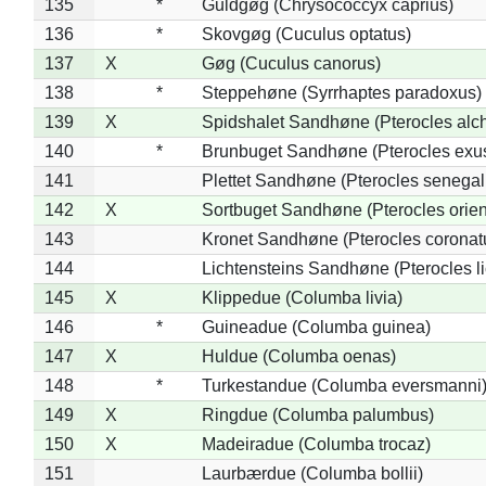
135
*
Guldgøg (Chrysococcyx caprius)
136
*
Skovgøg (Cuculus optatus)
137
X
Gøg (Cuculus canorus)
138
*
Steppehøne (Syrrhaptes paradoxus)
139
X
Spidshalet Sandhøne (Pterocles alch
140
*
Brunbuget Sandhøne (Pterocles exus
141
Plettet Sandhøne (Pterocles senegal
142
X
Sortbuget Sandhøne (Pterocles orient
143
Kronet Sandhøne (Pterocles coronat
144
Lichtensteins Sandhøne (Pterocles lic
145
X
Klippedue (Columba livia)
146
*
Guineadue (Columba guinea)
147
X
Huldue (Columba oenas)
148
*
Turkestandue (Columba eversmanni
149
X
Ringdue (Columba palumbus)
150
X
Madeiradue (Columba trocaz)
151
Laurbærdue (Columba bollii)