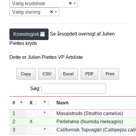
×
Vælg krydsliste
×
Vælg visning
Se årsopdelt oversigt af
Julien
Kronologisk
Piette
s kryds
Dette er Julien Piettes VP Artsliste
Copy
CSV
Excel
PDF
Print
Søg:
#
X
*
Navn
1
*
Masaistruds (Struthio camelus)
2
X
Perlehøne (Numida meleagris)
3
*
Californisk Topvagtel (Callipepla cali