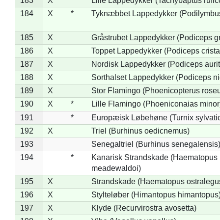
183
X
Lille Lappedykker (Tachybaptus rufico
184
X
*
Tyknæbbet Lappedykker (Podilymbu
185
X
Gråstrubet Lappedykker (Podiceps g
186
X
Toppet Lappedykker (Podiceps crista
187
X
Nordisk Lappedykker (Podiceps aurit
188
X
Sorthalset Lappedykker (Podiceps nig
189
X
Stor Flamingo (Phoenicopterus rose
190
X
*
Lille Flamingo (Phoeniconaias minor
191
*
Europæisk Løbehøne (Turnix sylvati
192
X
Triel (Burhinus oedicnemus)
193
Senegaltriel (Burhinus senegalensis
194
*
Kanarisk Strandskade (Haematopus
meadewaldoi)
195
X
Strandskade (Haematopus ostralegu
196
X
Stylteløber (Himantopus himantopus
197
X
Klyde (Recurvirostra avosetta)