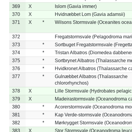
369
X
Islom (Gavia immer)
370
X
Hvidnæbbet Lom (Gavia adamsii)
371
X
*
Wilsons Stormsvale (Oceanites ocea
372
Fregatstormsvale (Pelagodroma mar
373
*
Sortbuget Fregatstormsvale (Fregetta
374
*
Tristan Albatros (Diomedea dabbene
375
*
Sortbrynet Albatros (Thalassarche m
376
*
Hvidkronet Albatros (Thalassarche c
377
*
Gulnæbbet Albatros (Thalassarche
chlororhynchos)
378
X
Lille Stormsvale (Hydrobates pelagic
379
X
Madeirastormsvale (Oceanodroma ca
380
*
Acorerstormsvale (Oceanodroma mon
381
*
Kap Verde-stormsvale (Oceanodroma
382
*
Mørkrygget Stormsvale (Oceanodrom
383
X
Stor Stormsvale (Oceanodroma leuc