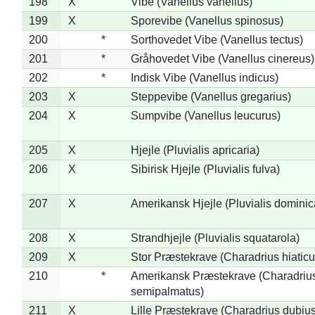
198
X
Vibe (Vanellus vanellus)
199
X
Sporevibe (Vanellus spinosus)
200
*
Sorthovedet Vibe (Vanellus tectus)
201
*
Gråhovedet Vibe (Vanellus cinereus)
202
*
Indisk Vibe (Vanellus indicus)
203
X
Steppevibe (Vanellus gregarius)
204
X
Sumpvibe (Vanellus leucurus)
205
X
Hjejle (Pluvialis apricaria)
206
X
Sibirisk Hjejle (Pluvialis fulva)
207
X
Amerikansk Hjejle (Pluvialis dominic
208
X
Strandhjejle (Pluvialis squatarola)
209
X
Stor Præstekrave (Charadrius hiaticu
210
*
Amerikansk Præstekrave (Charadriu
semipalmatus)
211
X
Lille Præstekrave (Charadrius dubius