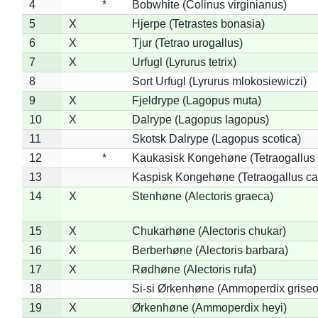
4
*
Bobwhite (Colinus virginianus)
5
X
Hjerpe (Tetrastes bonasia)
6
X
Tjur (Tetrao urogallus)
7
X
Urfugl (Lyrurus tetrix)
8
Sort Urfugl (Lyrurus mlokosiewiczi)
9
X
Fjeldrype (Lagopus muta)
10
X
Dalrype (Lagopus lagopus)
11
Skotsk Dalrype (Lagopus scotica)
12
*
Kaukasisk Kongehøne (Tetraogallus 
13
Kaspisk Kongehøne (Tetraogallus ca
14
X
Stenhøne (Alectoris graeca)
15
X
Chukarhøne (Alectoris chukar)
16
X
Berberhøne (Alectoris barbara)
17
X
Rødhøne (Alectoris rufa)
18
Si-si Ørkenhøne (Ammoperdix griseo
19
X
Ørkenhøne (Ammoperdix heyi)