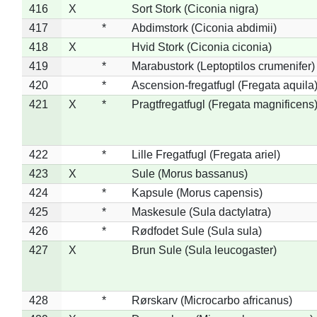
416
X
Sort Stork (Ciconia nigra)
417
*
Abdimstork (Ciconia abdimii)
418
X
Hvid Stork (Ciconia ciconia)
419
*
Marabustork (Leptoptilos crumenifer)
420
*
Ascension-fregatfugl (Fregata aquila
421
X
*
Pragtfregatfugl (Fregata magnificens
422
*
Lille Fregatfugl (Fregata ariel)
423
X
Sule (Morus bassanus)
424
*
Kapsule (Morus capensis)
425
*
Maskesule (Sula dactylatra)
426
*
Rødfodet Sule (Sula sula)
427
X
Brun Sule (Sula leucogaster)
428
*
Rørskarv (Microcarbo africanus)