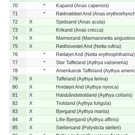
70
*
Kapand (Anas capensis)
71
*
Rødnæbbet And (Anas erythrorhynch
72
X
Spidsand (Anas acuta)
73
X
Krikand (Anas crecca)
74
X
Marmorand (Marmaronetta angustirost
75
X
Rødhovedet And (Netta rufina)
76
*
Rødøjet And (Netta erythrophthalma)
77
*
Stor Taffeland (Aythya valisineria)
78
*
Amerikansk Taffeland (Aythya ameri
79
X
Taffeland (Aythya ferina)
80
X
Hvidøjet And (Aythya nyroca)
81
X
Halsbåndstroldand (Aythya collaris)
82
X
Troldand (Aythya fuligula)
83
X
Bjergand (Aythya marila)
84
X
Lille Bjergand (Aythya affinis)
85
X
Stellersand (Polysticta stelleri)