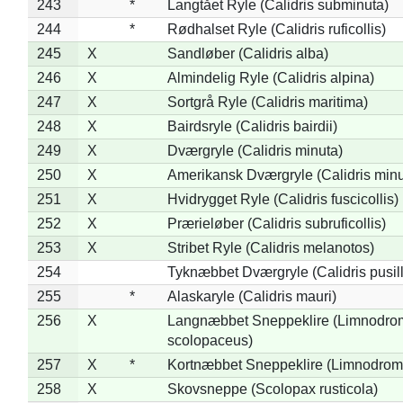
243
*
Langtået Ryle (Calidris subminuta)
244
*
Rødhalset Ryle (Calidris ruficollis)
245
X
Sandløber (Calidris alba)
246
X
Almindelig Ryle (Calidris alpina)
247
X
Sortgrå Ryle (Calidris maritima)
248
X
Bairdsryle (Calidris bairdii)
249
X
Dværgryle (Calidris minuta)
250
X
Amerikansk Dværgryle (Calidris minut
251
X
Hvidrygget Ryle (Calidris fuscicollis)
252
X
Prærieløber (Calidris subruficollis)
253
X
Stribet Ryle (Calidris melanotos)
254
Tyknæbbet Dværgryle (Calidris pusil
255
*
Alaskaryle (Calidris mauri)
256
X
Langnæbbet Sneppeklire (Limnodro
scolopaceus)
257
X
*
Kortnæbbet Sneppeklire (Limnodrom
258
X
Skovsneppe (Scolopax rusticola)