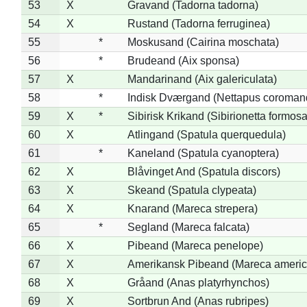
53
X
Gravand (Tadorna tadorna)
54
X
Rustand (Tadorna ferruginea)
55
*
Moskusand (Cairina moschata)
56
*
Brudeand (Aix sponsa)
57
X
Mandarinand (Aix galericulata)
58
*
Indisk Dværgand (Nettapus coroman
59
X
*
Sibirisk Krikand (Sibirionetta formosa
60
X
Atlingand (Spatula querquedula)
61
*
Kaneland (Spatula cyanoptera)
62
X
Blåvinget And (Spatula discors)
63
X
Skeand (Spatula clypeata)
64
X
Knarand (Mareca strepera)
65
*
Segland (Mareca falcata)
66
X
Pibeand (Mareca penelope)
67
X
Amerikansk Pibeand (Mareca americ
68
X
Gråand (Anas platyrhynchos)
69
X
Sortbrun And (Anas rubripes)