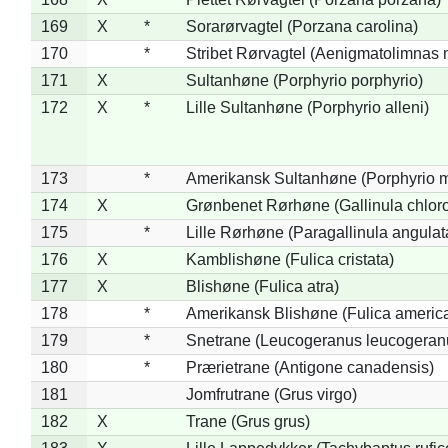
169
X
*
Sorarørvagtel (Porzana carolina)
170
*
Stribet Rørvagtel (Aenigmatolimnas 
171
X
Sultanhøne (Porphyrio porphyrio)
172
X
*
Lille Sultanhøne (Porphyrio alleni)
173
*
Amerikansk Sultanhøne (Porphyrio m
174
X
Grønbenet Rørhøne (Gallinula chlor
175
*
Lille Rørhøne (Paragallinula angulat
176
X
Kamblishøne (Fulica cristata)
177
X
Blishøne (Fulica atra)
178
*
Amerikansk Blishøne (Fulica americ
179
*
Snetrane (Leucogeranus leucogeran
180
*
Prærietrane (Antigone canadensis)
181
Jomfrutrane (Grus virgo)
182
X
Trane (Grus grus)