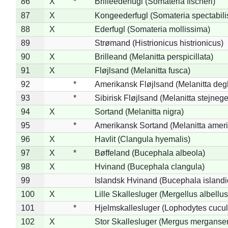
86
X
*
Brilleederfugl (Somateria fischeri)
87
X
Kongeederfugl (Somateria spectabili
88
X
Ederfugl (Somateria mollissima)
89
Strømand (Histrionicus histrionicus)
90
X
Brilleand (Melanitta perspicillata)
91
X
Fløjlsand (Melanitta fusca)
92
*
Amerikansk Fløjlsand (Melanitta deg
93
*
Sibirisk Fløjlsand (Melanitta stejnege
94
X
Sortand (Melanitta nigra)
95
*
Amerikansk Sortand (Melanitta amer
96
X
Havlit (Clangula hyemalis)
97
X
*
Bøffeland (Bucephala albeola)
98
X
Hvinand (Bucephala clangula)
99
Islandsk Hvinand (Bucephala islandi
100
X
Lille Skallesluger (Mergellus albellus
101
*
Hjelmskallesluger (Lophodytes cucul
102
X
Stor Skallesluger (Mergus merganser