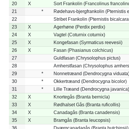
20
X
Sort Frankolin (Francolinus francolin
21
*
Rødehavs-bjergfrankolin (Pternistis e
22
Stribet Frankolin (Pternistis bicalcara
23
X
Agerhøne (Perdix perdix)
24
X
Vagtel (Coturnix coturnix)
25
X
Kongefasan (Syrmaticus reevesii)
26
X
Fasan (Phasianus colchicus)
27
Guldfasan (Chrysolophus pictus)
28
Amherstfasan (Chrysolophus amhers
29
*
Nonnetræand (Dendrocygna viduata
30
*
Okkertræand (Dendrocygna bicolor)
31
*
Lille Træand (Dendrocygna javanica
32
X
Knortegås (Branta bernicla)
33
X
Rødhalset Gås (Branta ruficollis)
34
X
Canadagås (Branta canadensis)
35
X
Bramgås (Branta leucopsis)
36
Dværgcanadagås (Branta hutchinsii)