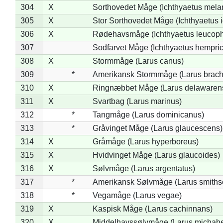
304
X
Sorthovedet Måge (Ichthyaetus mela
305
X
Stor Sorthovedet Måge (Ichthyaetus 
306
X
Rødehavsmåge (Ichthyaetus leucop
307
Sodfarvet Måge (Ichthyaetus hempric
308
X
Stormmåge (Larus canus)
309
*
Amerikansk Stormmåge (Larus brach
310
X
Ringnæbbet Måge (Larus delawarens
311
X
Svartbag (Larus marinus)
312
*
Tangmåge (Larus dominicanus)
313
*
Gråvinget Måge (Larus glaucescens)
314
X
Gråmåge (Larus hyperboreus)
315
X
Hvidvinget Måge (Larus glaucoides)
316
X
Sølvmåge (Larus argentatus)
317
*
Amerikansk Sølvmåge (Larus smiths
318
*
Vegamåge (Larus vegae)
319
X
Kaspisk Måge (Larus cachinnans)
320
X
Middelhavssølvmåge (Larus michahel