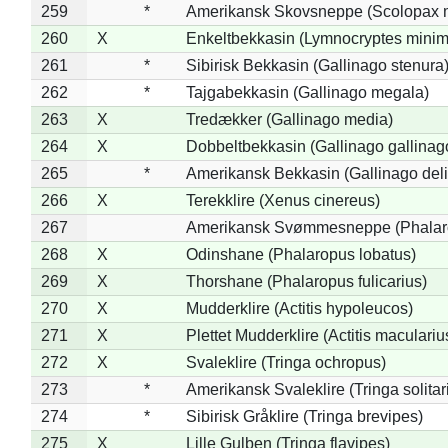
259
*
Amerikansk Skovsneppe (Scolopax m
260
X
Enkeltbekkasin (Lymnocryptes minim
261
*
Sibirisk Bekkasin (Gallinago stenura
262
*
Tajgabekkasin (Gallinago megala)
263
X
Tredækker (Gallinago media)
264
X
Dobbeltbekkasin (Gallinago gallinag
265
*
Amerikansk Bekkasin (Gallinago deli
266
X
Terekklire (Xenus cinereus)
267
Amerikansk Svømmesneppe (Phalarop
268
X
Odinshane (Phalaropus lobatus)
269
X
Thorshane (Phalaropus fulicarius)
270
X
Mudderklire (Actitis hypoleucos)
271
X
Plettet Mudderklire (Actitis maculariu
272
X
Svaleklire (Tringa ochropus)
273
*
Amerikansk Svaleklire (Tringa solitar
274
*
Sibirisk Gråklire (Tringa brevipes)
275
X
Lille Gulben (Tringa flavipes)