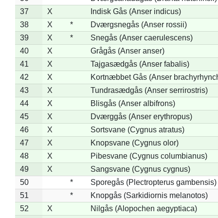
37
X
Indisk Gås (Anser indicus)
38
X
*
Dværgsnegås (Anser rossii)
39
X
*
Snegås (Anser caerulescens)
40
X
Grågås (Anser anser)
41
X
Tajgasædgås (Anser fabalis)
42
X
Kortnæbbet Gås (Anser brachyrhync
43
X
Tundrasædgås (Anser serrirostris)
44
X
Blisgås (Anser albifrons)
45
X
Dværggås (Anser erythropus)
46
X
Sortsvane (Cygnus atratus)
47
X
Knopsvane (Cygnus olor)
48
X
Pibesvane (Cygnus columbianus)
49
X
Sangsvane (Cygnus cygnus)
50
*
Sporegås (Plectropterus gambensis)
51
*
Knopgås (Sarkidiornis melanotos)
52
X
Nilgås (Alopochen aegyptiaca)