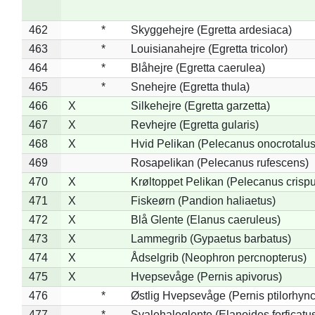
462
*
Skyggehejre (Egretta ardesiaca)
463
*
Louisianahejre (Egretta tricolor)
464
*
Blåhejre (Egretta caerulea)
465
*
Snehejre (Egretta thula)
466
X
Silkehejre (Egretta garzetta)
467
X
Revhejre (Egretta gularis)
468
X
Hvid Pelikan (Pelecanus onocrotalus
469
Rosapelikan (Pelecanus rufescens)
470
X
Krøltoppet Pelikan (Pelecanus crisp
471
X
Fiskeørn (Pandion haliaetus)
472
X
Blå Glente (Elanus caeruleus)
473
X
Lammegrib (Gypaetus barbatus)
474
X
Ådselgrib (Neophron percnopterus)
475
X
Hvepsevåge (Pernis apivorus)
476
*
Østlig Hvepsevåge (Pernis ptilorhyn
477
*
Svalehaleglente (Elanoides forficatu