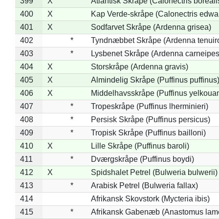
399
X
Atlantisk Skråpe (Calonectris boreali
400
X
Kap Verde-skråpe (Calonectris edwar
401
X
Sodfarvet Skråpe (Ardenna grisea)
402
*
Tyndnæbbet Skråpe (Ardenna tenuiro
403
*
Lysbenet Skråpe (Ardenna carneipes
404
X
Storskråpe (Ardenna gravis)
405
X
Almindelig Skråpe (Puffinus puffinus
406
X
Middelhavsskråpe (Puffinus yelkoua
407
*
Tropeskråpe (Puffinus lherminieri)
408
*
Persisk Skråpe (Puffinus persicus)
409
*
Tropisk Skråpe (Puffinus bailloni)
410
X
Lille Skråpe (Puffinus baroli)
411
*
Dværgskråpe (Puffinus boydi)
412
X
Spidshalet Petrel (Bulweria bulwerii)
413
*
Arabisk Petrel (Bulweria fallax)
414
Afrikansk Skovstork (Mycteria ibis)
415
*
Afrikansk Gabenæb (Anastomus lame