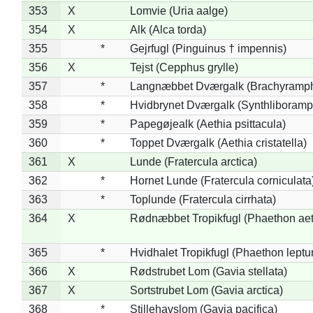
353
X
Lomvie (Uria aalge)
354
X
Alk (Alca torda)
355
*
Gejrfugl (Pinguinus † impennis)
356
X
Tejst (Cepphus grylle)
357
*
Langnæbbet Dværgalk (Brachyramph
358
*
Hvidbrynet Dværgalk (Synthliboramp
359
*
Papegøjealk (Aethia psittacula)
360
*
Toppet Dværgalk (Aethia cristatella)
361
X
Lunde (Fratercula arctica)
362
*
Hornet Lunde (Fratercula corniculata
363
*
Toplunde (Fratercula cirrhata)
364
X
Rødnæbbet Tropikfugl (Phaethon ae
365
*
Hvidhalet Tropikfugl (Phaethon leptu
366
X
Rødstrubet Lom (Gavia stellata)
367
X
Sortstrubet Lom (Gavia arctica)
368
*
Stillehavslom (Gavia pacifica)