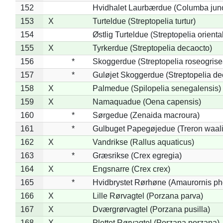
152
Hvidhalet Laurbærdue (Columba jun
153
X
Turteldue (Streptopelia turtur)
154
Østlig Turteldue (Streptopelia oriental
155
X
Tyrkerdue (Streptopelia decaocto)
156
*
Skoggerdue (Streptopelia roseogrise
157
*
Guløjet Skoggerdue (Streptopelia de
158
X
Palmedue (Spilopelia senegalensis)
159
X
Namaquadue (Oena capensis)
160
*
Sørgedue (Zenaida macroura)
161
*
Gulbuget Papegøjedue (Treron waali
162
X
Vandrikse (Rallus aquaticus)
163
*
Græsrikse (Crex egregia)
164
X
Engsnarre (Crex crex)
165
*
Hvidbrystet Rørhøne (Amaurornis ph
166
X
Lille Rørvagtel (Porzana parva)
167
X
Dværgrørvagtel (Porzana pusilla)
168
X
Plettet Rørvagtel (Porzana porzana)