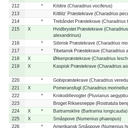
212
*
Kildire (Charadrius vociferus)
213
Kittlitz' Præstekrave (Charadrius pec
214
*
Trebåndet Præstekrave (Charadrius tr
215
X
Hvidbrystet Præstekrave (Charadrius
alexandrinus)
216
*
Sibirisk Præstekrave (Charadrius mo
217
*
Tibetansk Præstekrave (Charadrius at
218
X
Ørkenpræstekrave (Charadrius lesche
219
X
Kaspisk Præstekrave (Charadrius asi
220
*
Gobipræstekrave (Charadrius veredu
221
X
Pomeransfugl (Charadrius morinellu
222
*
Krokodillevogter (Pluvianus aegyptiu
223
Broget Riksesneppe (Rostratula ben
224
X
*
Bartramsklire (Bartramia longicauda)
225
X
Småspove (Numenius phaeopus)
226
*
Amerikansk Småspove (Numenius h