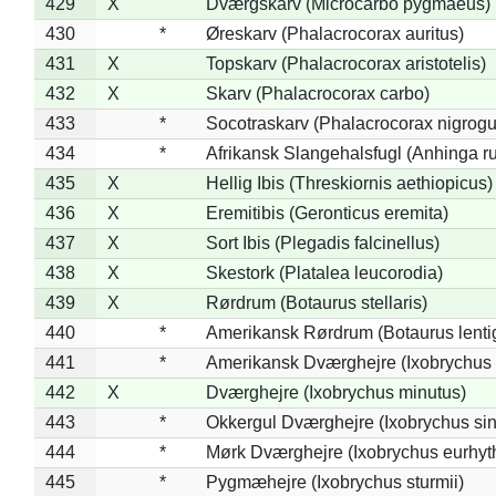
429
X
Dværgskarv (Microcarbo pygmaeus)
430
*
Øreskarv (Phalacrocorax auritus)
431
X
Topskarv (Phalacrocorax aristotelis)
432
X
Skarv (Phalacrocorax carbo)
433
*
Socotraskarv (Phalacrocorax nigrogul
434
*
Afrikansk Slangehalsfugl (Anhinga ru
435
X
Hellig Ibis (Threskiornis aethiopicus)
436
X
Eremitibis (Geronticus eremita)
437
X
Sort Ibis (Plegadis falcinellus)
438
X
Skestork (Platalea leucorodia)
439
X
Rørdrum (Botaurus stellaris)
440
*
Amerikansk Rørdrum (Botaurus lenti
441
*
Amerikansk Dværghejre (Ixobrychus e
442
X
Dværghejre (Ixobrychus minutus)
443
*
Okkergul Dværghejre (Ixobrychus sin
444
*
Mørk Dværghejre (Ixobrychus eurhy
445
*
Pygmæhejre (Ixobrychus sturmii)