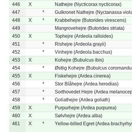
446
X
Nathejre (Nycticorax nycticorax)
447
*
Gulkronet Nathejre (Nyctanassa viol
448
X
*
Krabbehejre (Butorides virescens)
449
Mangrovehejre (Butorides striata)
450
X
Tophejre (Ardeola ralloides)
451
*
Rishejre (Ardeola grayii)
452
*
Vinhejre (Ardeola bacchus)
453
X
Kohejre (Bubulcus ibis)
454
*
Østlig Kohejre (Bubulcus coromandu
455
X
Fiskehejre (Ardea cinerea)
456
*
Stor Blåhejre (Ardea herodias)
457
*
Sorthovedet Hejre (Ardea melanocep
458
*
Goliathejre (Ardea goliath)
459
X
Purpurhejre (Ardea purpurea)
460
X
Sølvhejre (Ardea alba)
461
X
*
Yellow-billed Egret (Ardea brachyrh