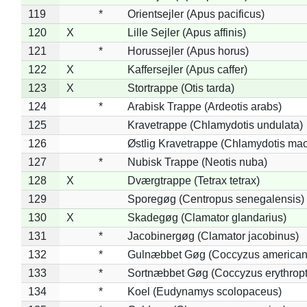
119
*
Orientsejler (Apus pacificus)
120
X
Lille Sejler (Apus affinis)
121
*
Horussejler (Apus horus)
122
X
Kaffersejler (Apus caffer)
123
X
Stortrappe (Otis tarda)
124
*
Arabisk Trappe (Ardeotis arabs)
125
Kravetrappe (Chlamydotis undulata)
126
Østlig Kravetrappe (Chlamydotis mac
127
*
Nubisk Trappe (Neotis nuba)
128
X
Dværgtrappe (Tetrax tetrax)
129
Sporegøg (Centropus senegalensis)
130
X
Skadegøg (Clamator glandarius)
131
*
Jacobinergøg (Clamator jacobinus)
132
*
Gulnæbbet Gøg (Coccyzus american
133
*
Sortnæbbet Gøg (Coccyzus erythrop
134
*
Koel (Eudynamys scolopaceus)