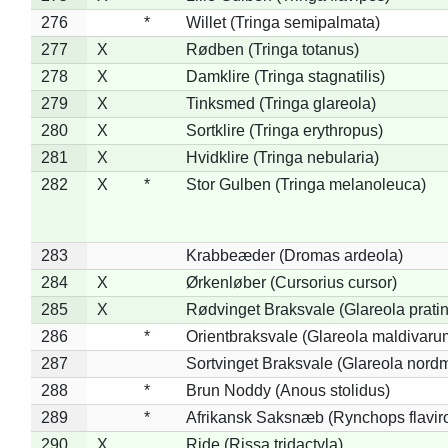
276
*
Willet (Tringa semipalmata)
277
X
Rødben (Tringa totanus)
278
X
Damklire (Tringa stagnatilis)
279
X
Tinksmed (Tringa glareola)
280
X
Sortklire (Tringa erythropus)
281
X
Hvidklire (Tringa nebularia)
282
X
*
Stor Gulben (Tringa melanoleuca)
283
Krabbeæder (Dromas ardeola)
284
X
Ørkenløber (Cursorius cursor)
285
X
Rødvinget Braksvale (Glareola pratin
286
*
Orientbraksvale (Glareola maldivaru
287
Sortvinget Braksvale (Glareola nord
288
*
Brun Noddy (Anous stolidus)
289
*
Afrikansk Saksnæb (Rynchops flaviro
290
X
Ride (Rissa tridactyla)