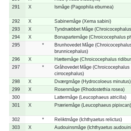
291
X
Ismåge (Pagophila eburnea)
292
X
Sabinemåge (Xema sabini)
293
X
Tyndnæbbet Måge (Chroicocephalus
294
X
Bonapartemåge (Chroicocephalus ph
295
*
Brunhovedet Måge (Chroicocephalu
brunnicephalus)
296
X
Hættemåge (Chroicocephalus ridibu
297
*
Gråhovedet Måge (Chroicocephalus
cirrocephalus)
298
X
Dværgmåge (Hydrocoloeus minutus)
299
X
Rosenmåge (Rhodostethia rosea)
300
Lattermåge (Leucophaeus atricilla)
301
X
Præriemåge (Leucophaeus pipixcan
302
*
Reliktmåge (Ichthyaetus relictus)
303
X
Audouinsmåge (Ichthyaetus audouini