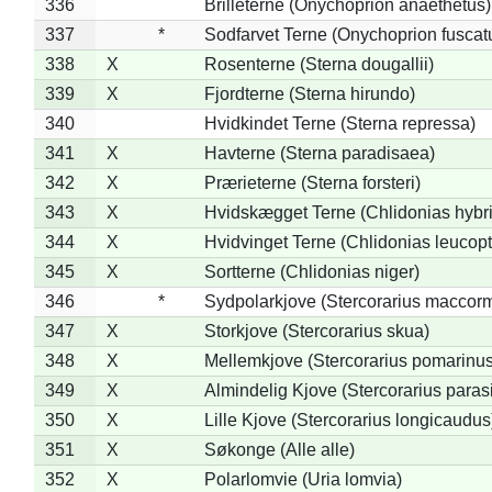
336
Brilleterne (Onychoprion anaethetus)
337
*
Sodfarvet Terne (Onychoprion fuscat
338
X
Rosenterne (Sterna dougallii)
339
X
Fjordterne (Sterna hirundo)
340
Hvidkindet Terne (Sterna repressa)
341
X
Havterne (Sterna paradisaea)
342
X
Prærieterne (Sterna forsteri)
343
X
Hvidskægget Terne (Chlidonias hybr
344
X
Hvidvinget Terne (Chlidonias leucopt
345
X
Sortterne (Chlidonias niger)
346
*
Sydpolarkjove (Stercorarius maccorm
347
X
Storkjove (Stercorarius skua)
348
X
Mellemkjove (Stercorarius pomarinus
349
X
Almindelig Kjove (Stercorarius parasi
350
X
Lille Kjove (Stercorarius longicaudus
351
X
Søkonge (Alle alle)
352
X
Polarlomvie (Uria lomvia)