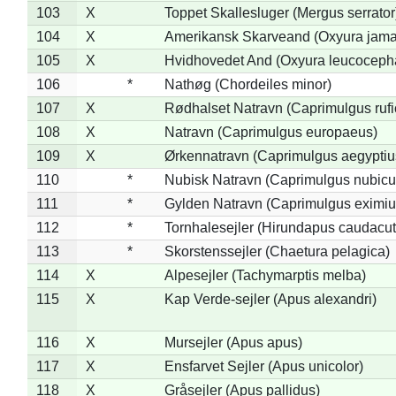
103
X
Toppet Skallesluger (Mergus serrator
104
X
Amerikansk Skarveand (Oxyura jama
105
X
Hvidhovedet And (Oxyura leucoceph
106
*
Nathøg (Chordeiles minor)
107
X
Rødhalset Natravn (Caprimulgus rufic
108
X
Natravn (Caprimulgus europaeus)
109
X
Ørkennatravn (Caprimulgus aegyptiu
110
*
Nubisk Natravn (Caprimulgus nubicu
111
*
Gylden Natravn (Caprimulgus eximiu
112
*
Tornhalesejler (Hirundapus caudacut
113
*
Skorstenssejler (Chaetura pelagica)
114
X
Alpesejler (Tachymarptis melba)
115
X
Kap Verde-sejler (Apus alexandri)
116
X
Mursejler (Apus apus)
117
X
Ensfarvet Sejler (Apus unicolor)
118
X
Gråsejler (Apus pallidus)