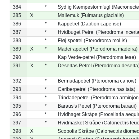
384
*
Sydlig Kæmpestormfugl (Macronecte
385
X
Mallemuk (Fulmarus glacialis)
386
*
Kappetrel (Daption capense)
387
*
Hvidbuget Petrel (Pterodroma incerta
388
*
Fløjlspetrel (Pterodroma mollis)
389
X
*
Madeirapetrel (Pterodroma madeira)
390
Kap Verde-petrel (Pterodroma feae)
391
X
*
Desertas Petrel (Pterodroma deserta
392
*
Bermudapetrel (Pterodroma cahow)
393
*
Cariberpetrel (Pterodroma hasitata)
394
*
Trindadepetrel (Pterodroma arminjon
395
*
Baraus's Petrel (Pterodroma baraui)
396
*
Hvidhaget Skråpe (Procellaria aequin
397
*
Hvidmasket Skråpe (Calonectris leu
398
X
Scopolis Skråpe (Calonectris diome