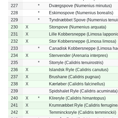
227
*
Dværgspove (Numenius minutus)
228
*
Eskimospove (Numenius borealis)
229
*
Tyndnæbbet Spove (Numenius tenuiro
230
X
Storspove (Numenius arquata)
231
X
Lille Kobbersneppe (Limosa lapponi
232
X
Stor Kobbersneppe (Limosa limosa)
233
*
Canadisk Kobbersneppe (Limosa ha
234
X
Stenvender (Arenaria interpres)
235
*
Storryle (Calidris tenuirostris)
236
X
Islandsk Ryle (Calidris canutus)
237
X
Brushane (Calidris pugnax)
238
X
Kærløber (Calidris falcinellus)
239
Spidshalet Ryle (Calidris acuminata)
240
X
*
Klireryle (Calidris himantopus)
241
X
Krumnæbbet Ryle (Calidris ferrugine
242
X
Temmincksryle (Calidris temminckii)