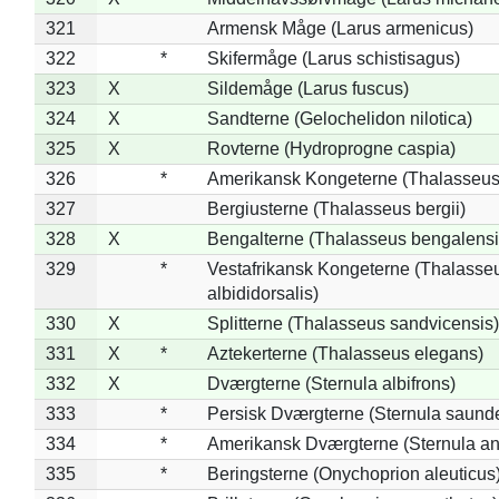
321
Armensk Måge (Larus armenicus)
322
*
Skifermåge (Larus schistisagus)
323
X
Sildemåge (Larus fuscus)
324
X
Sandterne (Gelochelidon nilotica)
325
X
Rovterne (Hydroprogne caspia)
326
*
Amerikansk Kongeterne (Thalasseu
327
Bergiusterne (Thalasseus bergii)
328
X
Bengalterne (Thalasseus bengalensi
329
*
Vestafrikansk Kongeterne (Thalasse
albididorsalis)
330
X
Splitterne (Thalasseus sandvicensis)
331
X
*
Aztekerterne (Thalasseus elegans)
332
X
Dværgterne (Sternula albifrons)
333
*
Persisk Dværgterne (Sternula saunde
334
*
Amerikansk Dværgterne (Sternula ant
335
*
Beringsterne (Onychoprion aleuticus