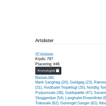
Artslister
VP Artslisten
Kryds: 797
Placering: #46
Kronologisk
Blockers (
68
):
Mørk Sanghøg (20),
Guldgøg (23),
Rævesp
(31),
Hvidhalet Tropikfugl (35),
Nordlig To
Purpursvale (38),
Guldspætte (47),
Savann
Skoggerdue (54),
Langhalet Rosenfinke (
Træsvale (62),
Gulvinget Sanger (62),
Ilds