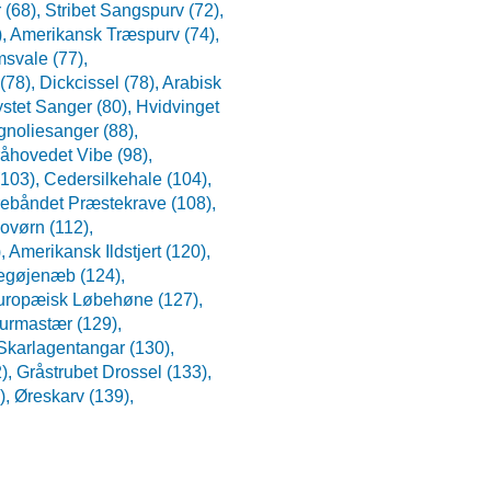
 (68),
Stribet Sangspurv (72),
),
Amerikansk Træspurv (74),
svale (77),
(78),
Dickcissel (78),
Arabisk
stet Sanger (80),
Hvidvinget
noliesanger (88),
åhovedet Vibe (98),
(103),
Cedersilkehale (104),
rebåndet Præstekrave (108),
ovørn (112),
),
Amerikansk Ildstjert (120),
egøjenæb (124),
uropæisk Løbehøne (127),
urmastær (129),
Skarlagentangar (130),
2),
Gråstrubet Drossel (133),
),
Øreskarv (139),