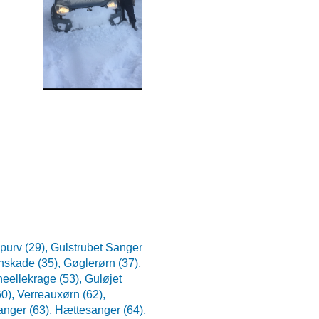
urv (29),
Gulstrubet Sanger
rnskade (35),
Gøglerørn (37),
eellekrage (53),
Guløjet
60),
Verreauxørn (62),
anger (63),
Hættesanger (64),