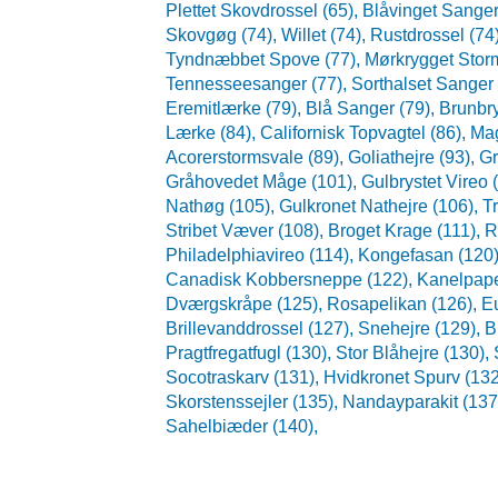
Plettet Skovdrossel (65),
Blåvinget Sanger
Skovgøg (74),
Willet (74),
Rustdrossel (74
Tyndnæbbet Spove (77),
Mørkrygget Storm
Tennesseesanger (77),
Sorthalset Sanger 
Eremitlærke (79),
Blå Sanger (79),
Brunbry
Lærke (84),
Californisk Topvagtel (86),
Mag
Acorerstormsvale (89),
Goliathejre (93),
Gr
Gråhovedet Måge (101),
Gulbrystet Vireo 
Nathøg (105),
Gulkronet Nathejre (106),
T
Stribet Væver (108),
Broget Krage (111),
R
Philadelphiavireo (114),
Kongefasan (120
Canadisk Kobbersneppe (122),
Kanelpap
Dværgskråpe (125),
Rosapelikan (126),
E
Brillevanddrossel (127),
Snehejre (129),
B
Pragtfregatfugl (130),
Stor Blåhejre (130),
Socotraskarv (131),
Hvidkronet Spurv (13
Skorstenssejler (135),
Nandayparakit (137
Sahelbiæder (140),