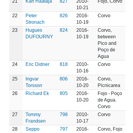
21
Kari Haataja
827
2010-
Fojo, Corvo
10-21
22
Peter
826
2016-
Corvo
Stronach
10-19
23
Hugues
824
2016-
Corvo,
DUFOURNY
10-19
between
Pico and
Poço de
Agua
24
Eric Didner
818
2010-
Corvo
10-16
25
Ingvar
806
2016-
Corvo,
Torsson
10-20
Picnicarea
26
Richard Ek
805
2016-
Fojo - Poço
10-20
de Agua.
Corvo
27
Tommy
798
2010-
Corvo
Frandsen
10-17
28
Seppo
797
2016-
Corvo, Fojo