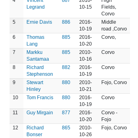
4
Vincent
887
2010-
High
Legrand
10-15
Fields,
Corvo
5
Ernie Davis
886
2016-
Middle
10-19
road ,Corvo
6
Thomas
885
2016-
Corvo,
Lang
10-20
7
Markku
885
2010-
Corvo
Santamaa
10-16
8
Richard
882
2016-
Corvo
Stephenson
10-19
9
Stewart
880
2010-
Fojo, Corvo
Hinley
10-21
10
Tom Francis
880
2016-
Corvo
10-19
11
Guy Mirgain
877
2016-
Corvo -
10-20
Fojo
12
Richard
865
2010-
Fojo, Corvo
Bonser
10-26