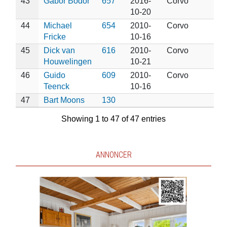
43
Gábor Bodor
657
2016-
Corvo
10-20
44
Michael
654
2010-
Corvo
Fricke
10-16
45
Dick van
616
2010-
Corvo
Houwelingen
10-21
46
Guido
609
2010-
Corvo
Teenck
10-16
47
Bart Moons
130
Showing 1 to 47 of 47 entries
ANNONCER