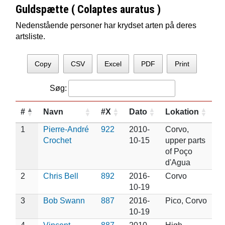
Guldspætte ( Colaptes auratus )
Nedenstående personer har krydset arten på deres
artsliste.
Copy
CSV
Excel
PDF
Print
Søg:
#
Navn
#X
Dato
Lokation
1
Pierre-André
922
2010-
Corvo,
Crochet
10-15
upper parts
of Poço
d'Agua
2
Chris Bell
892
2016-
Corvo
10-19
3
Bob Swann
887
2016-
Pico, Corvo
10-19