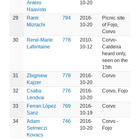
Antero
10-20
Haavisto
29
Rami
794
2016-
Picnic site
Mizrachi
10-20
of Fojo,
Corvo
30
René-Marie
778
2010-
Corvo-
Lafontaine
10-12
Caldeira
heard only,
seen on the
15th
31
Zbigniew
778
2016-
Corvo
Kajzer
10-20
32
Csaba
776
2016-
Corvo, Fojo
Lendvai
10-20
33
Ferran López
769
2016-
Corvo
Sanz
10-19
34
Adam
746
2016-
Corvo -
Selmeczi
10-20
Fojo
Kovacs