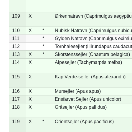
109
X
Ørkennatravn (Caprimulgus aegyptiu
110
X
*
Nubisk Natravn (Caprimulgus nubicu
111
*
Gylden Natravn (Caprimulgus eximiu
112
*
Tornhalesejler (Hirundapus caudacut
113
X
*
Skorstenssejler (Chaetura pelagica)
114
X
Alpesejler (Tachymarptis melba)
115
X
Kap Verde-sejler (Apus alexandri)
116
X
Mursejler (Apus apus)
117
X
Ensfarvet Sejler (Apus unicolor)
118
X
Gråsejler (Apus pallidus)
119
X
*
Orientsejler (Apus pacificus)