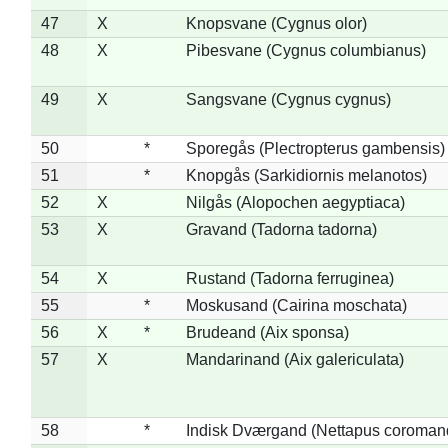
47
X
Knopsvane (Cygnus olor)
48
X
Pibesvane (Cygnus columbianus)
49
X
Sangsvane (Cygnus cygnus)
50
*
Sporegås (Plectropterus gambensis)
51
*
Knopgås (Sarkidiornis melanotos)
52
X
Nilgås (Alopochen aegyptiaca)
53
X
Gravand (Tadorna tadorna)
54
X
Rustand (Tadorna ferruginea)
55
*
Moskusand (Cairina moschata)
56
X
*
Brudeand (Aix sponsa)
57
X
Mandarinand (Aix galericulata)
58
*
Indisk Dværgand (Nettapus coroman