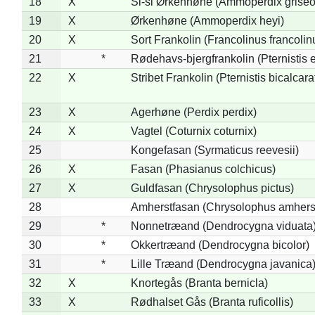
18
X
Si-si Ørkenhøne (Ammoperdix griseo
19
X
Ørkenhøne (Ammoperdix heyi)
20
X
Sort Frankolin (Francolinus francolin
21
*
Rødehavs-bjergfrankolin (Pternistis e
22
X
Stribet Frankolin (Pternistis bicalcara
23
X
Agerhøne (Perdix perdix)
24
X
Vagtel (Coturnix coturnix)
25
Kongefasan (Syrmaticus reevesii)
26
X
Fasan (Phasianus colchicus)
27
X
Guldfasan (Chrysolophus pictus)
28
Amherstfasan (Chrysolophus amhers
29
*
Nonnetræand (Dendrocygna viduata
30
*
Okkertræand (Dendrocygna bicolor)
31
*
Lille Træand (Dendrocygna javanica
32
X
Knortegås (Branta bernicla)
33
X
Rødhalset Gås (Branta ruficollis)