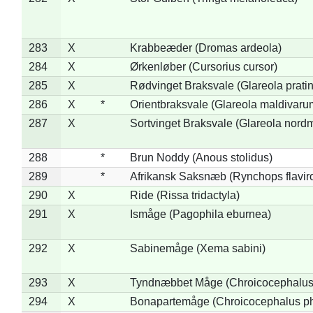
283
X
Krabbeæder (Dromas ardeola)
284
X
Ørkenløber (Cursorius cursor)
285
X
Rødvinget Braksvale (Glareola pratin
286
X
*
Orientbraksvale (Glareola maldivaru
287
X
Sortvinget Braksvale (Glareola nord
288
*
Brun Noddy (Anous stolidus)
289
*
Afrikansk Saksnæb (Rynchops flaviro
290
X
Ride (Rissa tridactyla)
291
X
Ismåge (Pagophila eburnea)
292
X
Sabinemåge (Xema sabini)
293
X
Tyndnæbbet Måge (Chroicocephalus
294
X
Bonapartemåge (Chroicocephalus ph