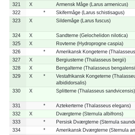
321
X
Armensk Måge (Larus armenicus)
322
*
Skifermåge (Larus schistisagus)
323
X
Sildemåge (Larus fuscus)
324
X
Sandterne (Gelochelidon nilotica)
325
X
Rovterne (Hydroprogne caspia)
326
*
Amerikansk Kongeterne (Thalasseu
327
X
Bergiusterne (Thalasseus bergii)
328
X
Bengalterne (Thalasseus bengalensi
329
X
*
Vestafrikansk Kongeterne (Thalasse
albididorsalis)
330
X
Splitterne (Thalasseus sandvicensis)
331
*
Aztekerterne (Thalasseus elegans)
332
X
Dværgterne (Sternula albifrons)
333
*
Persisk Dværgterne (Sternula saunde
334
*
Amerikansk Dværgterne (Sternula ant