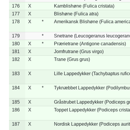
176
X
Kamblishøne (Fulica cristata)
177
X
Blishøne (Fulica atra)
178
X
*
Amerikansk Blishøne (Fulica americ
179
*
Snetrane (Leucogeranus leucogeran
180
X
*
Prærietrane (Antigone canadensis)
181
X
Jomfrutrane (Grus virgo)
182
X
Trane (Grus grus)
183
X
Lille Lappedykker (Tachybaptus rufico
184
X
*
Tyknæbbet Lappedykker (Podilymbu
185
X
Gråstrubet Lappedykker (Podiceps g
186
X
Toppet Lappedykker (Podiceps crista
187
X
Nordisk Lappedykker (Podiceps aurit