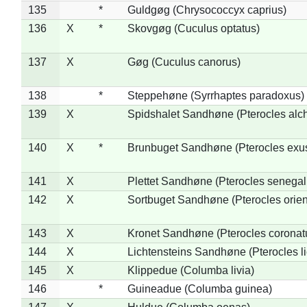
135
*
Guldgøg (Chrysococcyx caprius)
136
X
*
Skovgøg (Cuculus optatus)
137
X
Gøg (Cuculus canorus)
138
*
Steppehøne (Syrrhaptes paradoxus)
139
X
Spidshalet Sandhøne (Pterocles alch
140
X
*
Brunbuget Sandhøne (Pterocles exus
141
X
Plettet Sandhøne (Pterocles senegal
142
X
Sortbuget Sandhøne (Pterocles orient
143
X
Kronet Sandhøne (Pterocles coronat
144
X
Lichtensteins Sandhøne (Pterocles lic
145
X
Klippedue (Columba livia)
146
*
Guineadue (Columba guinea)