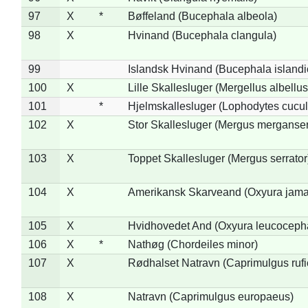
97
X
*
Bøffeland (Bucephala albeola)
98
X
Hvinand (Bucephala clangula)
99
Islandsk Hvinand (Bucephala islandi
100
X
Lille Skallesluger (Mergellus albellus
101
*
Hjelmskallesluger (Lophodytes cucul
102
X
Stor Skallesluger (Mergus merganser
103
X
Toppet Skallesluger (Mergus serrator
104
X
Amerikansk Skarveand (Oxyura jama
105
X
Hvidhovedet And (Oxyura leucoceph
106
X
*
Nathøg (Chordeiles minor)
107
X
Rødhalset Natravn (Caprimulgus rufic
108
X
Natravn (Caprimulgus europaeus)