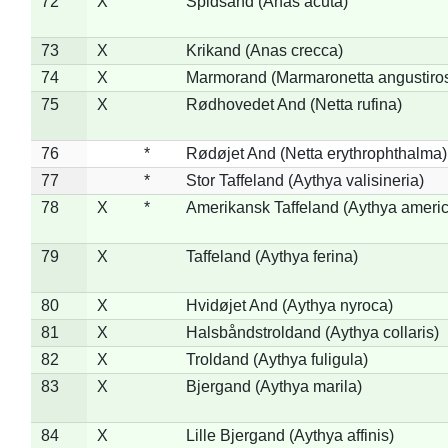
72
X
Spidsand (Anas acuta)
73
X
Krikand (Anas crecca)
74
X
Marmorand (Marmaronetta angustirost
75
X
Rødhovedet And (Netta rufina)
76
*
Rødøjet And (Netta erythrophthalma)
77
*
Stor Taffeland (Aythya valisineria)
78
X
*
Amerikansk Taffeland (Aythya ameri
79
X
Taffeland (Aythya ferina)
80
X
Hvidøjet And (Aythya nyroca)
81
X
Halsbåndstroldand (Aythya collaris)
82
X
Troldand (Aythya fuligula)
83
X
Bjergand (Aythya marila)
84
X
Lille Bjergand (Aythya affinis)