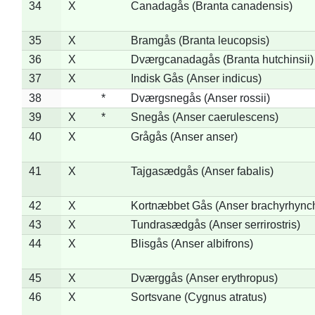
34
X
Canadagås (Branta canadensis)
35
X
Bramgås (Branta leucopsis)
36
X
Dværgcanadagås (Branta hutchinsii)
37
X
Indisk Gås (Anser indicus)
38
*
Dværgsnegås (Anser rossii)
39
X
*
Snegås (Anser caerulescens)
40
X
Grågås (Anser anser)
41
X
Tajgasædgås (Anser fabalis)
42
X
Kortnæbbet Gås (Anser brachyrhync
43
X
Tundrasædgås (Anser serrirostris)
44
X
Blisgås (Anser albifrons)
45
X
Dværggås (Anser erythropus)
46
X
Sortsvane (Cygnus atratus)