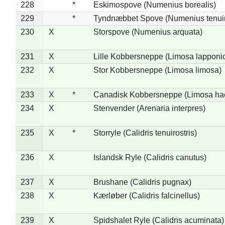
228
*
Eskimospove (Numenius borealis)
229
*
Tyndnæbbet Spove (Numenius tenuiro
230
X
Storspove (Numenius arquata)
231
X
Lille Kobbersneppe (Limosa lapponi
232
X
Stor Kobbersneppe (Limosa limosa)
233
X
*
Canadisk Kobbersneppe (Limosa ha
234
X
Stenvender (Arenaria interpres)
235
X
*
Storryle (Calidris tenuirostris)
236
X
Islandsk Ryle (Calidris canutus)
237
X
Brushane (Calidris pugnax)
238
X
Kærløber (Calidris falcinellus)
239
X
Spidshalet Ryle (Calidris acuminata)