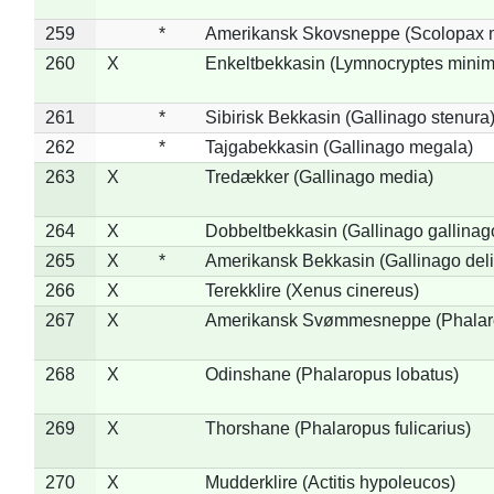
259
*
Amerikansk Skovsneppe (Scolopax m
260
X
Enkeltbekkasin (Lymnocryptes minim
261
*
Sibirisk Bekkasin (Gallinago stenura
262
*
Tajgabekkasin (Gallinago megala)
263
X
Tredækker (Gallinago media)
264
X
Dobbeltbekkasin (Gallinago gallinag
265
X
*
Amerikansk Bekkasin (Gallinago deli
266
X
Terekklire (Xenus cinereus)
267
X
Amerikansk Svømmesneppe (Phalarop
268
X
Odinshane (Phalaropus lobatus)
269
X
Thorshane (Phalaropus fulicarius)
270
X
Mudderklire (Actitis hypoleucos)