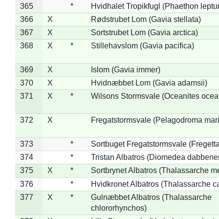
365
*
Hvidhalet Tropikfugl (Phaethon leptu
366
X
Rødstrubet Lom (Gavia stellata)
367
X
Sortstrubet Lom (Gavia arctica)
368
X
*
Stillehavslom (Gavia pacifica)
369
X
Islom (Gavia immer)
370
X
Hvidnæbbet Lom (Gavia adamsii)
371
X
*
Wilsons Stormsvale (Oceanites ocea
372
X
Fregatstormsvale (Pelagodroma mar
373
*
Sortbuget Fregatstormsvale (Fregetta
374
*
Tristan Albatros (Diomedea dabbene
375
X
*
Sortbrynet Albatros (Thalassarche m
376
*
Hvidkronet Albatros (Thalassarche c
377
X
*
Gulnæbbet Albatros (Thalassarche
chlororhynchos)