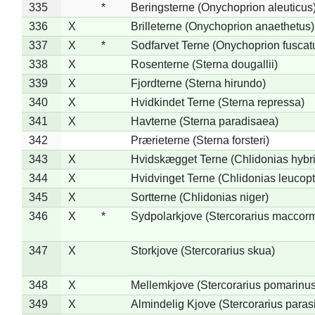
335
*
Beringsterne (Onychoprion aleuticus
336
X
Brilleterne (Onychoprion anaethetus)
337
X
*
Sodfarvet Terne (Onychoprion fuscat
338
X
Rosenterne (Sterna dougallii)
339
X
Fjordterne (Sterna hirundo)
340
X
Hvidkindet Terne (Sterna repressa)
341
X
Havterne (Sterna paradisaea)
342
Prærieterne (Sterna forsteri)
343
X
Hvidskægget Terne (Chlidonias hybr
344
X
Hvidvinget Terne (Chlidonias leucopt
345
X
Sortterne (Chlidonias niger)
346
X
*
Sydpolarkjove (Stercorarius maccorm
347
X
Storkjove (Stercorarius skua)
348
X
Mellemkjove (Stercorarius pomarinus
349
X
Almindelig Kjove (Stercorarius parasi