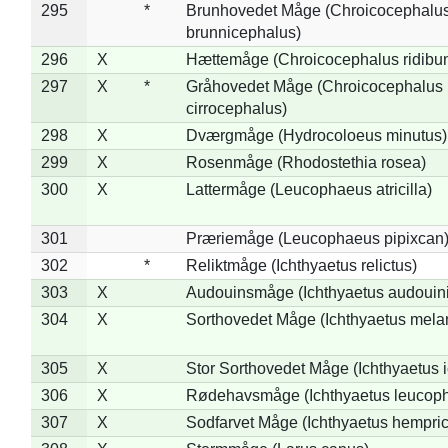
295
*
Brunhovedet Måge (Chroicocephalu
brunnicephalus)
296
X
Hættemåge (Chroicocephalus ridibu
297
X
*
Gråhovedet Måge (Chroicocephalus
cirrocephalus)
298
X
Dværgmåge (Hydrocoloeus minutus)
299
X
Rosenmåge (Rhodostethia rosea)
300
X
Lattermåge (Leucophaeus atricilla)
301
Præriemåge (Leucophaeus pipixcan
302
*
Reliktmåge (Ichthyaetus relictus)
303
X
Audouinsmåge (Ichthyaetus audouini
304
X
Sorthovedet Måge (Ichthyaetus mela
305
X
Stor Sorthovedet Måge (Ichthyaetus 
306
X
Rødehavsmåge (Ichthyaetus leucop
307
X
Sodfarvet Måge (Ichthyaetus hempric