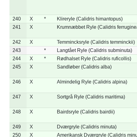
240
X
*
Klireryle (Calidris himantopus)
241
X
Krumnæbbet Ryle (Calidris ferrugine
242
X
Temmincksryle (Calidris temminckii)
243
*
Langtået Ryle (Calidris subminuta)
244
X
*
Rødhalset Ryle (Calidris ruficollis)
245
X
Sandløber (Calidris alba)
246
X
Almindelig Ryle (Calidris alpina)
247
X
Sortgrå Ryle (Calidris maritima)
248
X
Bairdsryle (Calidris bairdii)
249
X
Dværgryle (Calidris minuta)
250
X
Amerikansk Dværgryle (Calidris minut