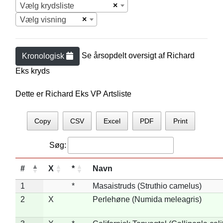
×
Vælg krydsliste
×
Vælg visning
Se årsopdelt oversigt af
Richard
Kronologisk
Ek
s kryds
Dette er Richard Eks VP Artsliste
Copy
CSV
Excel
PDF
Print
Søg:
#
X
*
Navn
1
*
Masaistruds (Struthio camelus)
2
X
Perlehøne (Numida meleagris)