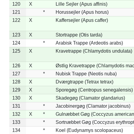
120
X
Lille Sejler (Apus affinis)
121
*
Horussejler (Apus horus)
122
X
Kaffersejler (Apus caffer)
123
X
Stortrappe (Otis tarda)
124
*
Arabisk Trappe (Ardeotis arabs)
125
X
Kravetrappe (Chlamydotis undulata)
126
X
Østlig Kravetrappe (Chlamydotis mac
127
*
Nubisk Trappe (Neotis nuba)
128
X
Dværgtrappe (Tetrax tetrax)
129
X
Sporegøg (Centropus senegalensis)
130
X
Skadegøg (Clamator glandarius)
131
*
Jacobinergøg (Clamator jacobinus)
132
X
*
Gulnæbbet Gøg (Coccyzus american
133
*
Sortnæbbet Gøg (Coccyzus erythrop
134
*
Koel (Eudynamys scolopaceus)