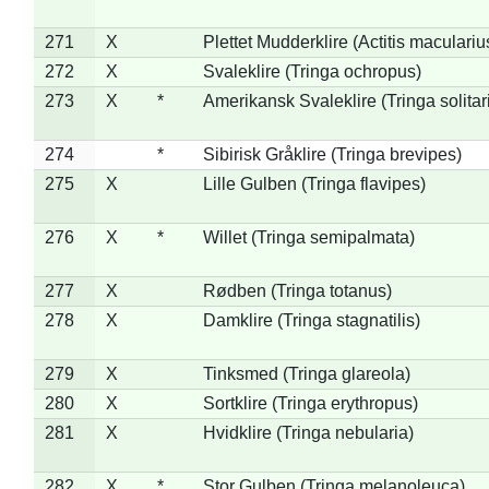
271
X
Plettet Mudderklire (Actitis maculariu
272
X
Svaleklire (Tringa ochropus)
273
X
*
Amerikansk Svaleklire (Tringa solitar
274
*
Sibirisk Gråklire (Tringa brevipes)
275
X
Lille Gulben (Tringa flavipes)
276
X
*
Willet (Tringa semipalmata)
277
X
Rødben (Tringa totanus)
278
X
Damklire (Tringa stagnatilis)
279
X
Tinksmed (Tringa glareola)
280
X
Sortklire (Tringa erythropus)
281
X
Hvidklire (Tringa nebularia)
282
X
*
Stor Gulben (Tringa melanoleuca)