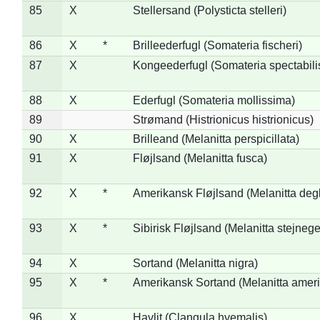
85
X
Stellersand (Polysticta stelleri)
86
X
*
Brilleederfugl (Somateria fischeri)
87
X
Kongeederfugl (Somateria spectabili
88
X
Ederfugl (Somateria mollissima)
89
Strømand (Histrionicus histrionicus)
90
X
Brilleand (Melanitta perspicillata)
91
X
Fløjlsand (Melanitta fusca)
92
X
*
Amerikansk Fløjlsand (Melanitta deg
93
X
*
Sibirisk Fløjlsand (Melanitta stejnege
94
X
Sortand (Melanitta nigra)
95
X
*
Amerikansk Sortand (Melanitta amer
96
X
Havlit (Clangula hyemalis)