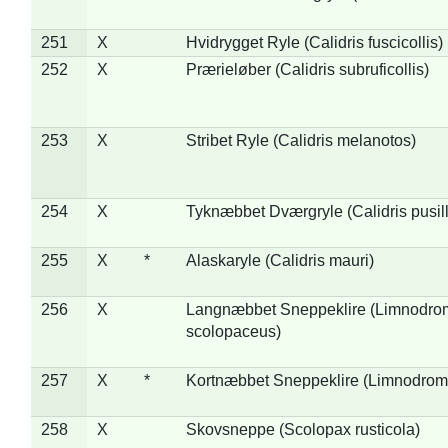
251
X
Hvidrygget Ryle (Calidris fuscicollis)
252
X
Prærieløber (Calidris subruficollis)
253
X
Stribet Ryle (Calidris melanotos)
254
X
Tyknæbbet Dværgryle (Calidris pusil
255
X
*
Alaskaryle (Calidris mauri)
256
X
Langnæbbet Sneppeklire (Limnodro
scolopaceus)
257
X
*
Kortnæbbet Sneppeklire (Limnodrom
258
X
Skovsneppe (Scolopax rusticola)