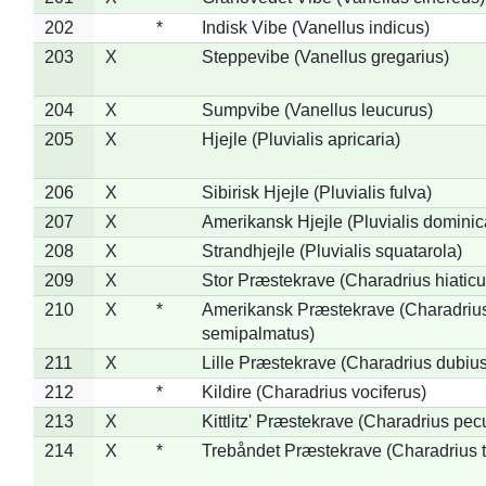
202
*
Indisk Vibe (Vanellus indicus)
203
X
Steppevibe (Vanellus gregarius)
204
X
Sumpvibe (Vanellus leucurus)
205
X
Hjejle (Pluvialis apricaria)
206
X
Sibirisk Hjejle (Pluvialis fulva)
207
X
Amerikansk Hjejle (Pluvialis dominic
208
X
Strandhjejle (Pluvialis squatarola)
209
X
Stor Præstekrave (Charadrius hiaticu
210
X
*
Amerikansk Præstekrave (Charadriu
semipalmatus)
211
X
Lille Præstekrave (Charadrius dubius
212
*
Kildire (Charadrius vociferus)
213
X
Kittlitz' Præstekrave (Charadrius pec
214
X
*
Trebåndet Præstekrave (Charadrius tr