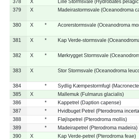
378
X
Lille Stormsvale (Hydrobates pelagic
379
X
Madeirastormsvale (Oceanodroma ca
380
X
*
Acorerstormsvale (Oceanodroma mon
381
X
*
Kap Verde-stormsvale (Oceanodroma
382
X
*
Mørkrygget Stormsvale (Oceanodrom
383
X
Stor Stormsvale (Oceanodroma leuc
384
*
Sydlig Kæmpestormfugl (Macronecte
385
X
Mallemuk (Fulmarus glacialis)
386
*
Kappetrel (Daption capense)
387
*
Hvidbuget Petrel (Pterodroma incerta
388
*
Fløjlspetrel (Pterodroma mollis)
389
*
Madeirapetrel (Pterodroma madeira)
390
X
Kap Verde-petrel (Pterodroma feae)