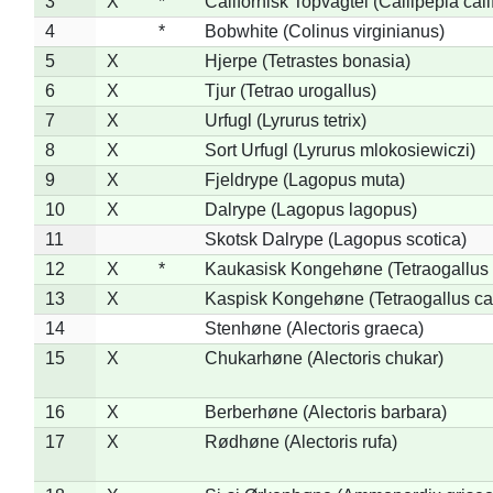
3
X
*
Californisk Topvagtel (Callipepla cali
4
*
Bobwhite (Colinus virginianus)
5
X
Hjerpe (Tetrastes bonasia)
6
X
Tjur (Tetrao urogallus)
7
X
Urfugl (Lyrurus tetrix)
8
X
Sort Urfugl (Lyrurus mlokosiewiczi)
9
X
Fjeldrype (Lagopus muta)
10
X
Dalrype (Lagopus lagopus)
11
Skotsk Dalrype (Lagopus scotica)
12
X
*
Kaukasisk Kongehøne (Tetraogallus 
13
X
Kaspisk Kongehøne (Tetraogallus ca
14
Stenhøne (Alectoris graeca)
15
X
Chukarhøne (Alectoris chukar)
16
X
Berberhøne (Alectoris barbara)
17
X
Rødhøne (Alectoris rufa)