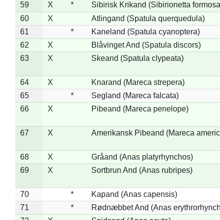
59
X
*
Sibirisk Krikand (Sibirionetta formosa
60
X
Atlingand (Spatula querquedula)
61
*
Kaneland (Spatula cyanoptera)
62
X
Blåvinget And (Spatula discors)
63
X
Skeand (Spatula clypeata)
64
X
Knarand (Mareca strepera)
65
*
Segland (Mareca falcata)
66
X
Pibeand (Mareca penelope)
67
X
Amerikansk Pibeand (Mareca americ
68
X
Gråand (Anas platyrhynchos)
69
X
Sortbrun And (Anas rubripes)
70
*
Kapand (Anas capensis)
71
*
Rødnæbbet And (Anas erythrorhynch