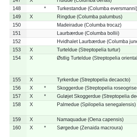
147
X
Huldue (Columba oenas)
148
*
Turkestandue (Columba eversmanni
149
X
Ringdue (Columba palumbus)
150
Madeiradue (Columba trocaz)
151
Laurbærdue (Columba bollii)
152
Hvidhalet Laurbærdue (Columba jun
153
X
Turteldue (Streptopelia turtur)
154
X
Østlig Turteldue (Streptopelia oriental
155
X
Tyrkerdue (Streptopelia decaocto)
156
X
*
Skoggerdue (Streptopelia roseogrise
157
X
*
Guløjet Skoggerdue (Streptopelia de
158
X
Palmedue (Spilopelia senegalensis)
159
X
Namaquadue (Oena capensis)
160
X
*
Sørgedue (Zenaida macroura)