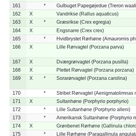
161
*
Gulbuget Papegøjedue (Treron waali
162
X
Vandrikse (Rallus aquaticus)
163
X
*
Græsrikse (Crex egregia)
164
X
Engsnarre (Crex crex)
165
*
Hvidbrystet Rørhøne (Amaurornis ph
166
X
Lille Rørvagtel (Porzana parva)
167
X
Dværgrørvagtel (Porzana pusilla)
168
X
Plettet Rørvagtel (Porzana porzana)
169
X
*
Sorarørvagtel (Porzana carolina)
170
*
Stribet Rørvagtel (Aenigmatolimnas 
171
X
Sultanhøne (Porphyrio porphyrio)
172
*
Lille Sultanhøne (Porphyrio alleni)
173
*
Amerikansk Sultanhøne (Porphyrio m
174
X
Grønbenet Rørhøne (Gallinula chlor
175
*
Lille Rørhøne (Paragallinula angulat