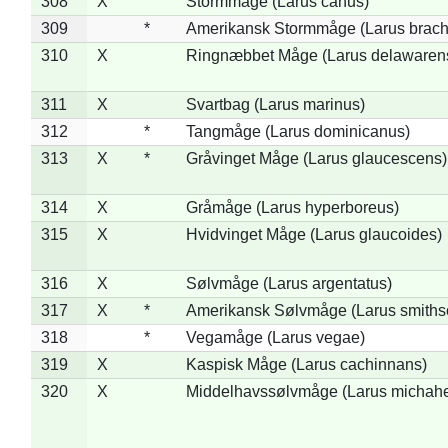
308
X
Stormmåge (Larus canus)
309
*
Amerikansk Stormmåge (Larus brach
310
X
Ringnæbbet Måge (Larus delawarens
311
X
Svartbag (Larus marinus)
312
*
Tangmåge (Larus dominicanus)
313
X
*
Gråvinget Måge (Larus glaucescens)
314
X
Gråmåge (Larus hyperboreus)
315
X
Hvidvinget Måge (Larus glaucoides)
316
X
Sølvmåge (Larus argentatus)
317
X
*
Amerikansk Sølvmåge (Larus smiths
318
*
Vegamåge (Larus vegae)
319
X
Kaspisk Måge (Larus cachinnans)
320
X
Middelhavssølvmåge (Larus michahel