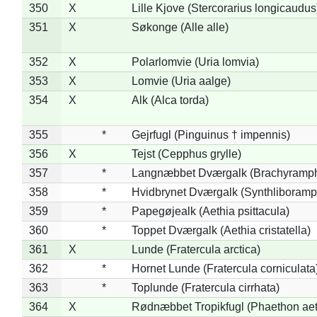
350
X
Lille Kjove (Stercorarius longicaudus
351
X
Søkonge (Alle alle)
352
X
Polarlomvie (Uria lomvia)
353
X
Lomvie (Uria aalge)
354
X
Alk (Alca torda)
355
*
Gejrfugl (Pinguinus † impennis)
356
X
Tejst (Cepphus grylle)
357
*
Langnæbbet Dværgalk (Brachyramph
358
*
Hvidbrynet Dværgalk (Synthliboramp
359
*
Papegøjealk (Aethia psittacula)
360
*
Toppet Dværgalk (Aethia cristatella)
361
X
Lunde (Fratercula arctica)
362
*
Hornet Lunde (Fratercula corniculata
363
*
Toplunde (Fratercula cirrhata)
364
X
Rødnæbbet Tropikfugl (Phaethon ae