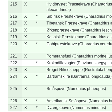
215
X
Hvidbrystet Præstekrave (Charadrius
alexandrinus)
216
X
*
Sibirisk Præstekrave (Charadrius mo
217
X
*
Tibetansk Præstekrave (Charadrius at
218
X
Ørkenpræstekrave (Charadrius lesche
219
X
Kaspisk Præstekrave (Charadrius asi
220
X
*
Gobipræstekrave (Charadrius veredu
221
X
Pomeransfugl (Charadrius morinellu
222
*
Krokodillevogter (Pluvianus aegyptiu
223
X
Broget Riksesneppe (Rostratula ben
224
X
*
Bartramsklire (Bartramia longicauda)
225
X
Småspove (Numenius phaeopus)
226
X
*
Amerikansk Småspove (Numenius h
227
X
*
Dværgspove (Numenius minutus)