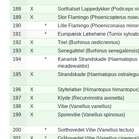
188
X
Sorthalset Lappedykker (Podiceps nig
189
X
Stor Flamingo (Phoenicopterus rose
190
*
Lille Flamingo (Phoeniconaias minor
191
*
Europæisk Løbehøne (Turnix sylvati
192
X
Triel (Burhinus oedicnemus)
193
X
Senegaltriel (Burhinus senegalensis
194
*
Kanarisk Strandskade (Haematopus
meadewaldoi)
195
X
Strandskade (Haematopus ostralegu
196
X
Stylteløber (Himantopus himantopus
197
X
Klyde (Recurvirostra avosetta)
198
X
Vibe (Vanellus vanellus)
199
X
Sporevibe (Vanellus spinosus)
200
*
Sorthovedet Vibe (Vanellus tectus)
201
X
*
Gråhovedet Vibe (Vanellus cinereus)