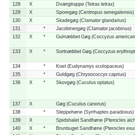
128
X
Dværgtrappe (Tetrax tetrax)
129
X
Sporegøg (Centropus senegalensis)
130
X
Skadegøg (Clamator glandarius)
131
*
Jacobinergøg (Clamator jacobinus)
132
X
*
Gulnæbbet Gøg (Coccyzus american
133
X
*
Sortnæbbet Gøg (Coccyzus erythrop
134
*
Koel (Eudynamys scolopaceus)
135
*
Guldgøg (Chrysococcyx caprius)
136
X
*
Skovgøg (Cuculus optatus)
137
X
Gøg (Cuculus canorus)
138
*
Steppehøne (Syrrhaptes paradoxus)
139
X
Spidshalet Sandhøne (Pterocles alch
140
X
*
Brunbuget Sandhøne (Pterocles exus