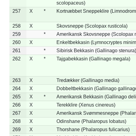
scolopaceus)
257
X
*
Kortnæbbet Sneppeklire (Limnodrom
258
X
Skovsneppe (Scolopax rusticola)
259
*
Amerikansk Skovsneppe (Scolopax m
260
X
Enkeltbekkasin (Lymnocryptes minim
261
*
Sibirisk Bekkasin (Gallinago stenura
262
X
*
Tajgabekkasin (Gallinago megala)
263
X
Tredækker (Gallinago media)
264
X
Dobbeltbekkasin (Gallinago gallinag
265
X
*
Amerikansk Bekkasin (Gallinago deli
266
X
Terekklire (Xenus cinereus)
267
X
Amerikansk Svømmesneppe (Phalarop
268
X
Odinshane (Phalaropus lobatus)
269
X
Thorshane (Phalaropus fulicarius)