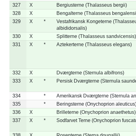
327
X
Bergiusterne (Thalasseus bergii)
328
X
Bengalterne (Thalasseus bengalensi
329
X
*
Vestafrikansk Kongeterne (Thalasse
albididorsalis)
330
X
Splitterne (Thalasseus sandvicensis)
331
X
*
Aztekerterne (Thalasseus elegans)
332
X
Dværgterne (Sternula albifrons)
333
X
*
Persisk Dværgterne (Sternula saunde
334
*
Amerikansk Dværgterne (Sternula ant
335
*
Beringsterne (Onychoprion aleuticus
336
X
Brilleterne (Onychoprion anaethetus)
337
X
*
Sodfarvet Terne (Onychoprion fuscat
338
X
Rosenterne (Sterna dougallii)