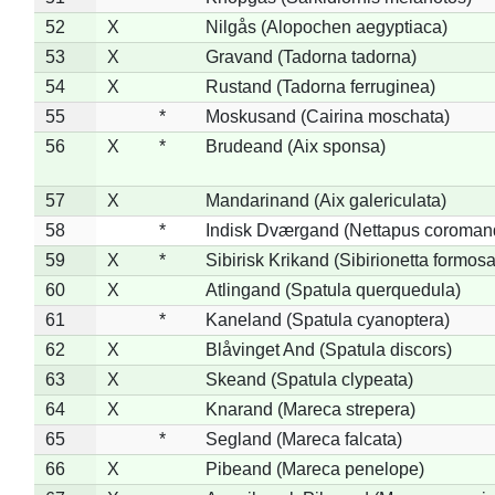
52
X
Nilgås (Alopochen aegyptiaca)
53
X
Gravand (Tadorna tadorna)
54
X
Rustand (Tadorna ferruginea)
55
*
Moskusand (Cairina moschata)
56
X
*
Brudeand (Aix sponsa)
57
X
Mandarinand (Aix galericulata)
58
*
Indisk Dværgand (Nettapus coroman
59
X
*
Sibirisk Krikand (Sibirionetta formosa
60
X
Atlingand (Spatula querquedula)
61
*
Kaneland (Spatula cyanoptera)
62
X
Blåvinget And (Spatula discors)
63
X
Skeand (Spatula clypeata)
64
X
Knarand (Mareca strepera)
65
*
Segland (Mareca falcata)
66
X
Pibeand (Mareca penelope)