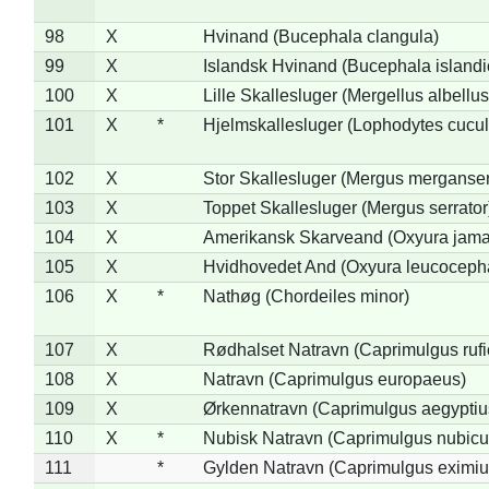
98
X
Hvinand (Bucephala clangula)
99
X
Islandsk Hvinand (Bucephala islandi
100
X
Lille Skallesluger (Mergellus albellus
101
X
*
Hjelmskallesluger (Lophodytes cucul
102
X
Stor Skallesluger (Mergus merganser
103
X
Toppet Skallesluger (Mergus serrator
104
X
Amerikansk Skarveand (Oxyura jama
105
X
Hvidhovedet And (Oxyura leucoceph
106
X
*
Nathøg (Chordeiles minor)
107
X
Rødhalset Natravn (Caprimulgus rufic
108
X
Natravn (Caprimulgus europaeus)
109
X
Ørkennatravn (Caprimulgus aegyptiu
110
X
*
Nubisk Natravn (Caprimulgus nubicu
111
*
Gylden Natravn (Caprimulgus eximiu