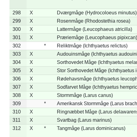
298
X
Dværgmåge (Hydrocoloeus minutus)
299
X
Rosenmåge (Rhodostethia rosea)
300
X
Lattermåge (Leucophaeus atricilla)
301
X
Præriemåge (Leucophaeus pipixcan
302
*
Reliktmåge (Ichthyaetus relictus)
303
X
Audouinsmåge (Ichthyaetus audouini
304
X
Sorthovedet Måge (Ichthyaetus mela
305
X
Stor Sorthovedet Måge (Ichthyaetus 
306
X
Rødehavsmåge (Ichthyaetus leucop
307
X
Sodfarvet Måge (Ichthyaetus hempric
308
X
Stormmåge (Larus canus)
309
*
Amerikansk Stormmåge (Larus brach
310
X
Ringnæbbet Måge (Larus delawarens
311
X
Svartbag (Larus marinus)
312
X
*
Tangmåge (Larus dominicanus)