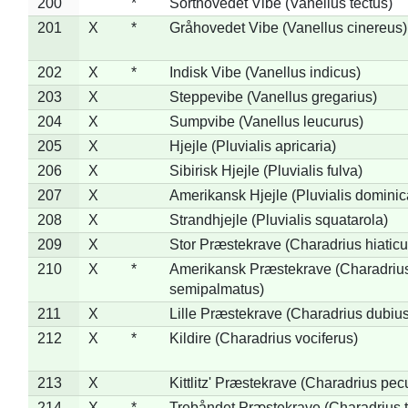
200
*
Sorthovedet Vibe (Vanellus tectus)
201
X
*
Gråhovedet Vibe (Vanellus cinereus)
202
X
*
Indisk Vibe (Vanellus indicus)
203
X
Steppevibe (Vanellus gregarius)
204
X
Sumpvibe (Vanellus leucurus)
205
X
Hjejle (Pluvialis apricaria)
206
X
Sibirisk Hjejle (Pluvialis fulva)
207
X
Amerikansk Hjejle (Pluvialis dominic
208
X
Strandhjejle (Pluvialis squatarola)
209
X
Stor Præstekrave (Charadrius hiaticu
210
X
*
Amerikansk Præstekrave (Charadriu
semipalmatus)
211
X
Lille Præstekrave (Charadrius dubius
212
X
*
Kildire (Charadrius vociferus)
213
X
Kittlitz' Præstekrave (Charadrius pec
214
X
*
Trebåndet Præstekrave (Charadrius tr