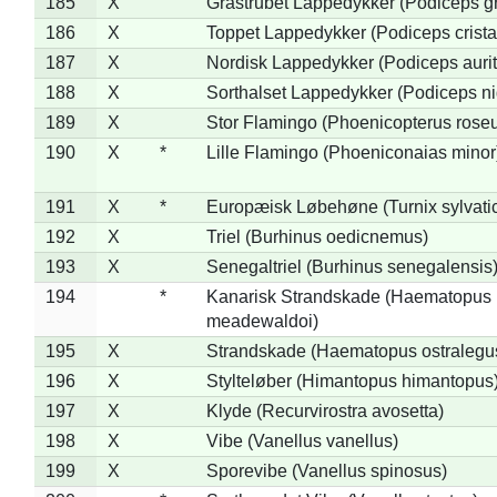
185
X
Gråstrubet Lappedykker (Podiceps g
186
X
Toppet Lappedykker (Podiceps crista
187
X
Nordisk Lappedykker (Podiceps aurit
188
X
Sorthalset Lappedykker (Podiceps nig
189
X
Stor Flamingo (Phoenicopterus rose
190
X
*
Lille Flamingo (Phoeniconaias minor
191
X
*
Europæisk Løbehøne (Turnix sylvati
192
X
Triel (Burhinus oedicnemus)
193
X
Senegaltriel (Burhinus senegalensis
194
*
Kanarisk Strandskade (Haematopus
meadewaldoi)
195
X
Strandskade (Haematopus ostralegu
196
X
Stylteløber (Himantopus himantopus
197
X
Klyde (Recurvirostra avosetta)
198
X
Vibe (Vanellus vanellus)
199
X
Sporevibe (Vanellus spinosus)