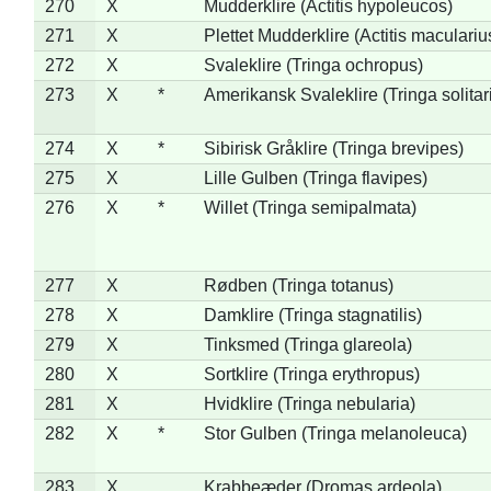
270
X
Mudderklire (Actitis hypoleucos)
271
X
Plettet Mudderklire (Actitis maculariu
272
X
Svaleklire (Tringa ochropus)
273
X
*
Amerikansk Svaleklire (Tringa solitar
274
X
*
Sibirisk Gråklire (Tringa brevipes)
275
X
Lille Gulben (Tringa flavipes)
276
X
*
Willet (Tringa semipalmata)
277
X
Rødben (Tringa totanus)
278
X
Damklire (Tringa stagnatilis)
279
X
Tinksmed (Tringa glareola)
280
X
Sortklire (Tringa erythropus)
281
X
Hvidklire (Tringa nebularia)
282
X
*
Stor Gulben (Tringa melanoleuca)
283
X
Krabbeæder (Dromas ardeola)