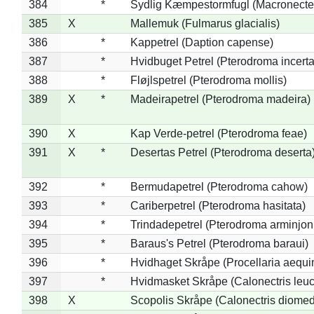
384
*
Sydlig Kæmpestormfugl (Macronecte
385
X
Mallemuk (Fulmarus glacialis)
386
*
Kappetrel (Daption capense)
387
*
Hvidbuget Petrel (Pterodroma incerta
388
*
Fløjlspetrel (Pterodroma mollis)
389
X
*
Madeirapetrel (Pterodroma madeira)
390
X
Kap Verde-petrel (Pterodroma feae)
391
X
*
Desertas Petrel (Pterodroma deserta
392
*
Bermudapetrel (Pterodroma cahow)
393
*
Cariberpetrel (Pterodroma hasitata)
394
*
Trindadepetrel (Pterodroma arminjon
395
*
Baraus's Petrel (Pterodroma baraui)
396
*
Hvidhaget Skråpe (Procellaria aequin
397
*
Hvidmasket Skråpe (Calonectris leu
398
X
Scopolis Skråpe (Calonectris diome