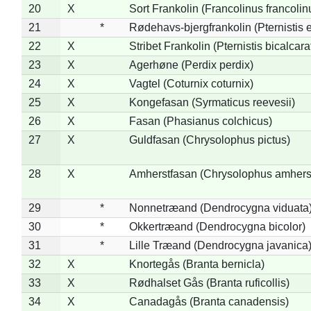
20
X
Sort Frankolin (Francolinus francolin
21
*
Rødehavs-bjergfrankolin (Pternistis e
22
X
Stribet Frankolin (Pternistis bicalcara
23
X
Agerhøne (Perdix perdix)
24
X
Vagtel (Coturnix coturnix)
25
X
Kongefasan (Syrmaticus reevesii)
26
X
Fasan (Phasianus colchicus)
27
X
Guldfasan (Chrysolophus pictus)
28
X
Amherstfasan (Chrysolophus amhers
29
*
Nonnetræand (Dendrocygna viduata
30
*
Okkertræand (Dendrocygna bicolor)
31
*
Lille Træand (Dendrocygna javanica
32
X
Knortegås (Branta bernicla)
33
X
Rødhalset Gås (Branta ruficollis)
34
X
Canadagås (Branta canadensis)