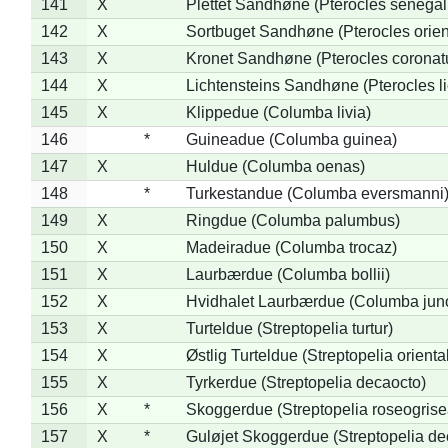
141
X
Plettet Sandhøne (Pterocles senegal
142
X
Sortbuget Sandhøne (Pterocles orient
143
X
Kronet Sandhøne (Pterocles coronat
144
X
Lichtensteins Sandhøne (Pterocles lic
145
X
Klippedue (Columba livia)
146
*
Guineadue (Columba guinea)
147
X
Huldue (Columba oenas)
148
*
Turkestandue (Columba eversmanni
149
X
Ringdue (Columba palumbus)
150
X
Madeiradue (Columba trocaz)
151
X
Laurbærdue (Columba bollii)
152
X
Hvidhalet Laurbærdue (Columba jun
153
X
Turteldue (Streptopelia turtur)
154
X
Østlig Turteldue (Streptopelia oriental
155
X
Tyrkerdue (Streptopelia decaocto)
156
X
*
Skoggerdue (Streptopelia roseogrise
157
X
*
Guløjet Skoggerdue (Streptopelia de