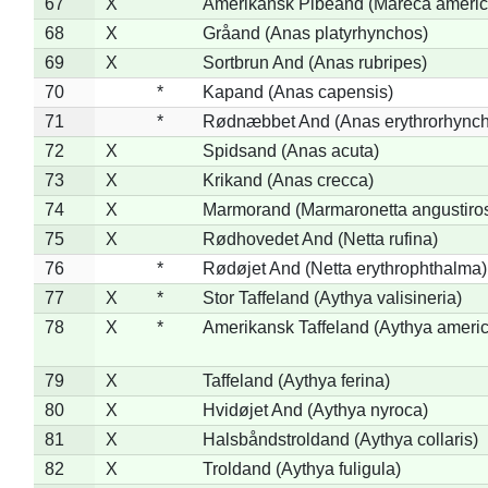
67
X
Amerikansk Pibeand (Mareca americ
68
X
Gråand (Anas platyrhynchos)
69
X
Sortbrun And (Anas rubripes)
70
*
Kapand (Anas capensis)
71
*
Rødnæbbet And (Anas erythrorhynch
72
X
Spidsand (Anas acuta)
73
X
Krikand (Anas crecca)
74
X
Marmorand (Marmaronetta angustirost
75
X
Rødhovedet And (Netta rufina)
76
*
Rødøjet And (Netta erythrophthalma)
77
X
*
Stor Taffeland (Aythya valisineria)
78
X
*
Amerikansk Taffeland (Aythya ameri
79
X
Taffeland (Aythya ferina)
80
X
Hvidøjet And (Aythya nyroca)
81
X
Halsbåndstroldand (Aythya collaris)
82
X
Troldand (Aythya fuligula)