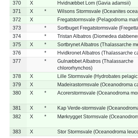
370
X
Hvidnæbbet Lom (Gavia adamsii)
371
X
*
Wilsons Stormsvale (Oceanites ocea
372
X
Fregatstormsvale (Pelagodroma mar
373
*
Sortbuget Fregatstormsvale (Fregetta
374
*
Tristan Albatros (Diomedea dabbene
375
X
*
Sortbrynet Albatros (Thalassarche m
376
*
Hvidkronet Albatros (Thalassarche c
377
*
Gulnæbbet Albatros (Thalassarche
chlororhynchos)
378
X
Lille Stormsvale (Hydrobates pelagic
379
X
Madeirastormsvale (Oceanodroma ca
380
X
*
Acorerstormsvale (Oceanodroma mon
381
X
*
Kap Verde-stormsvale (Oceanodroma
382
X
*
Mørkrygget Stormsvale (Oceanodrom
383
X
Stor Stormsvale (Oceanodroma leuc