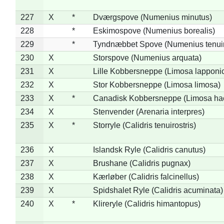
227
X
*
Dværgspove (Numenius minutus)
228
*
Eskimospove (Numenius borealis)
229
*
Tyndnæbbet Spove (Numenius tenuiro
230
X
Storspove (Numenius arquata)
231
X
Lille Kobbersneppe (Limosa lapponi
232
X
Stor Kobbersneppe (Limosa limosa)
233
X
*
Canadisk Kobbersneppe (Limosa ha
234
X
Stenvender (Arenaria interpres)
235
X
*
Storryle (Calidris tenuirostris)
236
X
Islandsk Ryle (Calidris canutus)
237
X
Brushane (Calidris pugnax)
238
X
Kærløber (Calidris falcinellus)
239
X
Spidshalet Ryle (Calidris acuminata)
240
X
*
Klireryle (Calidris himantopus)