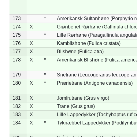
173
*
Amerikansk Sultanhøne (Porphyrio m
174
X
Grønbenet Rørhøne (Gallinula chlor
175
*
Lille Rørhøne (Paragallinula angulat
176
X
Kamblishøne (Fulica cristata)
177
X
Blishøne (Fulica atra)
178
X
*
Amerikansk Blishøne (Fulica americ
179
*
Snetrane (Leucogeranus leucogeran
180
X
*
Prærietrane (Antigone canadensis)
181
X
Jomfrutrane (Grus virgo)
182
X
Trane (Grus grus)
183
X
Lille Lappedykker (Tachybaptus rufico
184
X
*
Tyknæbbet Lappedykker (Podilymbu