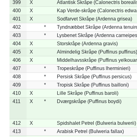
399
X
Atlantisk Skråpe (Calonectris boreali
400
X
Kap Verde-skråpe (Calonectris edwar
401
X
Sodfarvet Skråpe (Ardenna grisea)
402
*
Tyndnæbbet Skråpe (Ardenna tenuiro
403
*
Lysbenet Skråpe (Ardenna carneipes
404
X
Storskråpe (Ardenna gravis)
405
X
Almindelig Skråpe (Puffinus puffinus
406
X
Middelhavsskråpe (Puffinus yelkoua
407
*
Tropeskråpe (Puffinus lherminieri)
408
*
Persisk Skråpe (Puffinus persicus)
409
*
Tropisk Skråpe (Puffinus bailloni)
410
X
Lille Skråpe (Puffinus baroli)
411
X
*
Dværgskråpe (Puffinus boydi)
412
X
Spidshalet Petrel (Bulweria bulwerii)
413
*
Arabisk Petrel (Bulweria fallax)