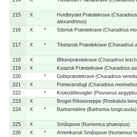
215
X
Hvidbrystet Præstekrave (Charadrius
alexandrinus)
216
X
*
Sibirisk Præstekrave (Charadrius mo
217
X
*
Tibetansk Præstekrave (Charadrius at
218
X
Ørkenpræstekrave (Charadrius lesche
219
X
Kaspisk Præstekrave (Charadrius asi
220
*
Gobipræstekrave (Charadrius veredu
221
X
Pomeransfugl (Charadrius morinellu
222
*
Krokodillevogter (Pluvianus aegyptiu
223
X
Broget Riksesneppe (Rostratula ben
224
X
*
Bartramsklire (Bartramia longicauda)
225
X
Småspove (Numenius phaeopus)
226
X
*
Amerikansk Småspove (Numenius h