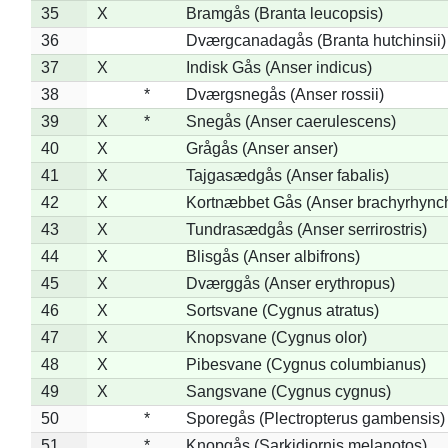
35
X
Bramgås (Branta leucopsis)
36
Dværgcanadagås (Branta hutchinsii)
37
X
Indisk Gås (Anser indicus)
38
*
Dværgsnegås (Anser rossii)
39
X
*
Snegås (Anser caerulescens)
40
X
Grågås (Anser anser)
41
X
Tajgasædgås (Anser fabalis)
42
X
Kortnæbbet Gås (Anser brachyrhync
43
X
Tundrasædgås (Anser serrirostris)
44
X
Blisgås (Anser albifrons)
45
X
Dværggås (Anser erythropus)
46
X
Sortsvane (Cygnus atratus)
47
X
Knopsvane (Cygnus olor)
48
X
Pibesvane (Cygnus columbianus)
49
X
Sangsvane (Cygnus cygnus)
50
*
Sporegås (Plectropterus gambensis)
51
*
Knopgås (Sarkidiornis melanotos)