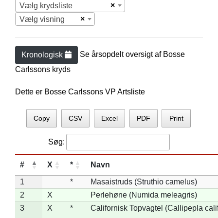
×
Vælg krydsliste
×
Vælg visning
Se årsopdelt oversigt af
Bosse
Kronologisk
Carlsson
s kryds
Dette er Bosse Carlssons VP Artsliste
Copy
CSV
Excel
PDF
Print
Søg:
#
X
*
Navn
1
*
Masaistruds (Struthio camelus)
2
X
Perlehøne (Numida meleagris)
3
X
*
Californisk Topvagtel (Callipepla cali