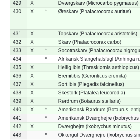
429
X
Dværgskarv (Microcarbo pygmaeus)
430
X
*
Øreskarv (Phalacrocorax auritus)
431
X
Topskarv (Phalacrocorax aristotelis)
432
X
Skarv (Phalacrocorax carbo)
433
X
*
Socotraskarv (Phalacrocorax nigrogul
434
*
Afrikansk Slangehalsfugl (Anhinga ru
435
X
Hellig Ibis (Threskiornis aethiopicus)
436
X
Eremitibis (Geronticus eremita)
437
X
Sort Ibis (Plegadis falcinellus)
438
X
Skestork (Platalea leucorodia)
439
X
Rørdrum (Botaurus stellaris)
440
X
*
Amerikansk Rørdrum (Botaurus lenti
441
*
Amerikansk Dværghejre (Ixobrychus e
442
X
Dværghejre (Ixobrychus minutus)
443
*
Okkergul Dværghejre (Ixobrychus sin