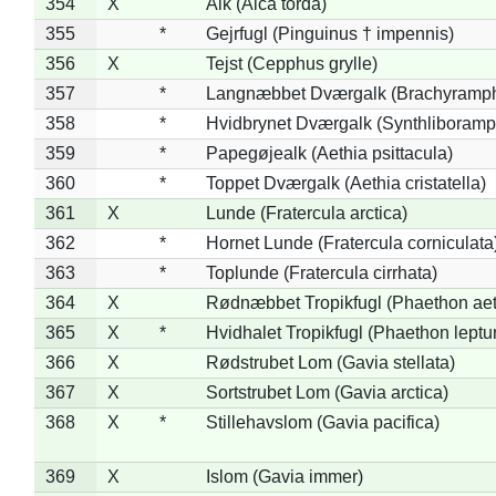
354
X
Alk (Alca torda)
355
*
Gejrfugl (Pinguinus † impennis)
356
X
Tejst (Cepphus grylle)
357
*
Langnæbbet Dværgalk (Brachyramph
358
*
Hvidbrynet Dværgalk (Synthliboramp
359
*
Papegøjealk (Aethia psittacula)
360
*
Toppet Dværgalk (Aethia cristatella)
361
X
Lunde (Fratercula arctica)
362
*
Hornet Lunde (Fratercula corniculata
363
*
Toplunde (Fratercula cirrhata)
364
X
Rødnæbbet Tropikfugl (Phaethon ae
365
X
*
Hvidhalet Tropikfugl (Phaethon leptu
366
X
Rødstrubet Lom (Gavia stellata)
367
X
Sortstrubet Lom (Gavia arctica)
368
X
*
Stillehavslom (Gavia pacifica)
369
X
Islom (Gavia immer)