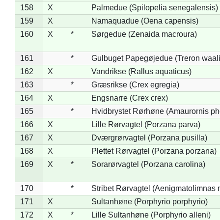
158
X
Palmedue (Spilopelia senegalensis)
159
X
Namaquadue (Oena capensis)
160
X
*
Sørgedue (Zenaida macroura)
161
*
Gulbuget Papegøjedue (Treron waali
162
X
Vandrikse (Rallus aquaticus)
163
*
Græsrikse (Crex egregia)
164
X
Engsnarre (Crex crex)
165
*
Hvidbrystet Rørhøne (Amaurornis ph
166
X
Lille Rørvagtel (Porzana parva)
167
X
Dværgrørvagtel (Porzana pusilla)
168
X
Plettet Rørvagtel (Porzana porzana)
169
X
*
Sorarørvagtel (Porzana carolina)
170
*
Stribet Rørvagtel (Aenigmatolimnas 
171
X
Sultanhøne (Porphyrio porphyrio)
172
X
*
Lille Sultanhøne (Porphyrio alleni)