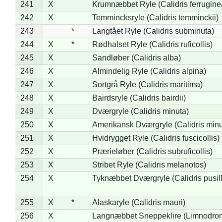
241
X
Krumnæbbet Ryle (Calidris ferrugine
242
X
Temmincksryle (Calidris temminckii)
243
*
Langtået Ryle (Calidris subminuta)
244
X
*
Rødhalset Ryle (Calidris ruficollis)
245
X
Sandløber (Calidris alba)
246
X
Almindelig Ryle (Calidris alpina)
247
X
Sortgrå Ryle (Calidris maritima)
248
X
Bairdsryle (Calidris bairdii)
249
X
Dværgryle (Calidris minuta)
250
X
Amerikansk Dværgryle (Calidris minut
251
X
Hvidrygget Ryle (Calidris fuscicollis)
252
X
Prærieløber (Calidris subruficollis)
253
X
Stribet Ryle (Calidris melanotos)
254
X
Tyknæbbet Dværgryle (Calidris pusil
255
X
*
Alaskaryle (Calidris mauri)
256
X
Langnæbbet Sneppeklire (Limnodro