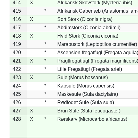
414
X
Afrikansk Skovstork (Mycteria ibis)
415
*
Afrikansk Gabenæb (Anastomus lame
416
X
Sort Stork (Ciconia nigra)
417
*
Abdimstork (Ciconia abdimii)
418
X
Hvid Stork (Ciconia ciconia)
419
*
Marabustork (Leptoptilos crumenifer)
420
*
Ascension-fregatfugl (Fregata aquila
421
X
*
Pragtfregatfugl (Fregata magnificens
422
*
Lille Fregatfugl (Fregata ariel)
423
X
Sule (Morus bassanus)
424
*
Kapsule (Morus capensis)
425
*
Maskesule (Sula dactylatra)
426
*
Rødfodet Sule (Sula sula)
427
X
Brun Sule (Sula leucogaster)
428
X
*
Rørskarv (Microcarbo africanus)