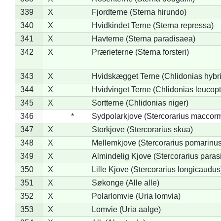
339
X
Fjordterne (Sterna hirundo)
340
X
Hvidkindet Terne (Sterna repressa)
341
X
Havterne (Sterna paradisaea)
342
X
Prærieterne (Sterna forsteri)
343
X
Hvidskægget Terne (Chlidonias hybr
344
X
Hvidvinget Terne (Chlidonias leucopt
345
X
Sortterne (Chlidonias niger)
346
*
Sydpolarkjove (Stercorarius maccorm
347
X
Storkjove (Stercorarius skua)
348
X
Mellemkjove (Stercorarius pomarinus
349
X
Almindelig Kjove (Stercorarius parasi
350
X
Lille Kjove (Stercorarius longicaudus
351
X
Søkonge (Alle alle)
352
X
Polarlomvie (Uria lomvia)
353
X
Lomvie (Uria aalge)