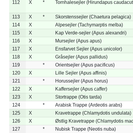
112
X
*
Tornhalesejler (Hirundapus caudacut
113
X
*
Skorstenssejler (Chaetura pelagica)
114
X
Alpesejler (Tachymarptis melba)
115
X
Kap Verde-sejler (Apus alexandri)
116
X
Mursejler (Apus apus)
117
X
Ensfarvet Sejler (Apus unicolor)
118
X
Gråsejler (Apus pallidus)
119
*
Orientsejler (Apus pacificus)
120
X
Lille Sejler (Apus affinis)
121
*
Horussejler (Apus horus)
122
X
Kaffersejler (Apus caffer)
123
X
Stortrappe (Otis tarda)
124
*
Arabisk Trappe (Ardeotis arabs)
125
X
Kravetrappe (Chlamydotis undulata)
126
X
Østlig Kravetrappe (Chlamydotis mac
127
*
Nubisk Trappe (Neotis nuba)