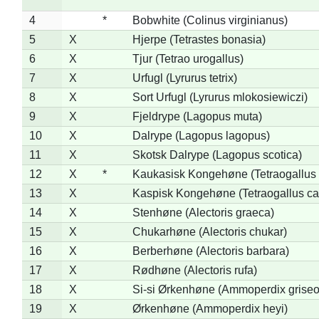
4
*
Bobwhite (Colinus virginianus)
5
X
Hjerpe (Tetrastes bonasia)
6
X
Tjur (Tetrao urogallus)
7
X
Urfugl (Lyrurus tetrix)
8
X
Sort Urfugl (Lyrurus mlokosiewiczi)
9
X
Fjeldrype (Lagopus muta)
10
X
Dalrype (Lagopus lagopus)
11
X
Skotsk Dalrype (Lagopus scotica)
12
X
*
Kaukasisk Kongehøne (Tetraogallus 
13
X
Kaspisk Kongehøne (Tetraogallus ca
14
X
Stenhøne (Alectoris graeca)
15
X
Chukarhøne (Alectoris chukar)
16
X
Berberhøne (Alectoris barbara)
17
X
Rødhøne (Alectoris rufa)
18
X
Si-si Ørkenhøne (Ammoperdix griseo
19
X
Ørkenhøne (Ammoperdix heyi)