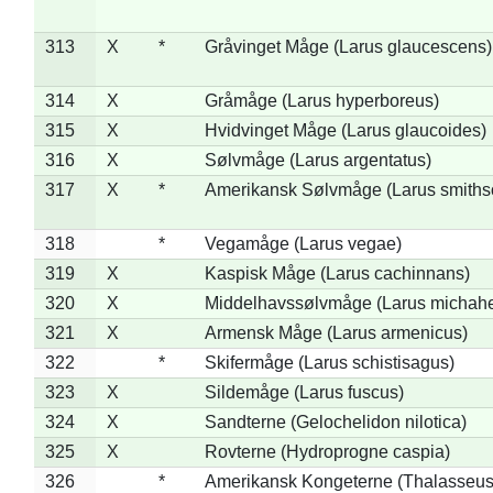
313
X
*
Gråvinget Måge (Larus glaucescens)
314
X
Gråmåge (Larus hyperboreus)
315
X
Hvidvinget Måge (Larus glaucoides)
316
X
Sølvmåge (Larus argentatus)
317
X
*
Amerikansk Sølvmåge (Larus smiths
318
*
Vegamåge (Larus vegae)
319
X
Kaspisk Måge (Larus cachinnans)
320
X
Middelhavssølvmåge (Larus michahel
321
X
Armensk Måge (Larus armenicus)
322
*
Skifermåge (Larus schistisagus)
323
X
Sildemåge (Larus fuscus)
324
X
Sandterne (Gelochelidon nilotica)
325
X
Rovterne (Hydroprogne caspia)
326
*
Amerikansk Kongeterne (Thalasseu