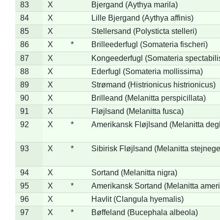
83
X
Bjergand (Aythya marila)
84
X
Lille Bjergand (Aythya affinis)
85
X
Stellersand (Polysticta stelleri)
86
X
*
Brilleederfugl (Somateria fischeri)
87
X
Kongeederfugl (Somateria spectabili
88
X
Ederfugl (Somateria mollissima)
89
X
Strømand (Histrionicus histrionicus)
90
X
Brilleand (Melanitta perspicillata)
91
X
Fløjlsand (Melanitta fusca)
92
X
*
Amerikansk Fløjlsand (Melanitta deg
93
X
*
Sibirisk Fløjlsand (Melanitta stejnege
94
X
Sortand (Melanitta nigra)
95
X
*
Amerikansk Sortand (Melanitta amer
96
X
Havlit (Clangula hyemalis)
97
X
*
Bøffeland (Bucephala albeola)