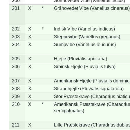
200
*
Sorthovedet Vibe (Vanellus tectus)
201
X
*
Gråhovedet Vibe (Vanellus cinereus)
202
X
*
Indisk Vibe (Vanellus indicus)
203
X
Steppevibe (Vanellus gregarius)
204
X
Sumpvibe (Vanellus leucurus)
205
X
Hjejle (Pluvialis apricaria)
206
X
Sibirisk Hjejle (Pluvialis fulva)
207
X
Amerikansk Hjejle (Pluvialis dominic
208
X
Strandhjejle (Pluvialis squatarola)
209
X
Stor Præstekrave (Charadrius hiaticu
210
X
*
Amerikansk Præstekrave (Charadriu
semipalmatus)
211
X
Lille Præstekrave (Charadrius dubius