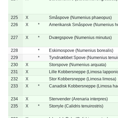
225
X
Småspove (Numenius phaeopus)
226
X
*
Amerikansk Småspove (Numenius h
227
X
*
Dværgspove (Numenius minutus)
228
*
Eskimospove (Numenius borealis)
229
*
Tyndnæbbet Spove (Numenius tenuiro
230
X
Storspove (Numenius arquata)
231
X
Lille Kobbersneppe (Limosa lapponi
232
X
Stor Kobbersneppe (Limosa limosa)
233
X
*
Canadisk Kobbersneppe (Limosa ha
234
X
Stenvender (Arenaria interpres)
235
X
*
Storryle (Calidris tenuirostris)