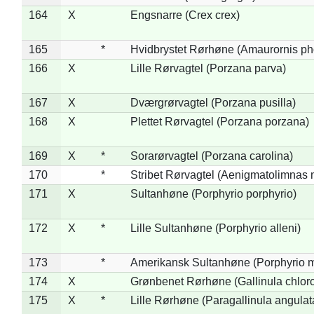
164
X
Engsnarre (Crex crex)
165
*
Hvidbrystet Rørhøne (Amaurornis ph
166
X
Lille Rørvagtel (Porzana parva)
167
X
Dværgrørvagtel (Porzana pusilla)
168
X
Plettet Rørvagtel (Porzana porzana)
169
X
*
Sorarørvagtel (Porzana carolina)
170
*
Stribet Rørvagtel (Aenigmatolimnas 
171
X
Sultanhøne (Porphyrio porphyrio)
172
X
*
Lille Sultanhøne (Porphyrio alleni)
173
*
Amerikansk Sultanhøne (Porphyrio m
174
X
Grønbenet Rørhøne (Gallinula chlor
175
X
*
Lille Rørhøne (Paragallinula angulat