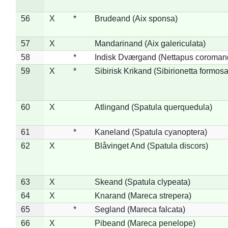
56
X
*
Brudeand (Aix sponsa)
57
X
Mandarinand (Aix galericulata)
58
*
Indisk Dværgand (Nettapus coroman
59
X
*
Sibirisk Krikand (Sibirionetta formosa
60
X
Atlingand (Spatula querquedula)
61
*
Kaneland (Spatula cyanoptera)
62
X
Blåvinget And (Spatula discors)
63
X
Skeand (Spatula clypeata)
64
X
Knarand (Mareca strepera)
65
*
Segland (Mareca falcata)
66
X
Pibeand (Mareca penelope)