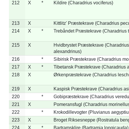
212
X
*
Kildire (Charadrius vociferus)
213
X
Kittlitz' Præstekrave (Charadrius pec
214
X
*
Trebåndet Præstekrave (Charadrius tr
215
X
Hvidbrystet Præstekrave (Charadrius
alexandrinus)
216
*
Sibirisk Præstekrave (Charadrius mo
217
X
*
Tibetansk Præstekrave (Charadrius at
218
X
Ørkenpræstekrave (Charadrius lesche
219
X
Kaspisk Præstekrave (Charadrius asi
220
*
Gobipræstekrave (Charadrius veredu
221
X
Pomeransfugl (Charadrius morinellu
222
*
Krokodillevogter (Pluvianus aegyptiu
223
X
Broget Riksesneppe (Rostratula ben
224
X
*
Bartramsklire (Bartramia longicauda)