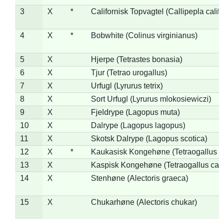
3
X
*
Californisk Topvagtel (Callipepla cali
4
X
*
Bobwhite (Colinus virginianus)
5
X
Hjerpe (Tetrastes bonasia)
6
X
Tjur (Tetrao urogallus)
7
X
Urfugl (Lyrurus tetrix)
8
X
Sort Urfugl (Lyrurus mlokosiewiczi)
9
X
Fjeldrype (Lagopus muta)
10
X
Dalrype (Lagopus lagopus)
11
X
Skotsk Dalrype (Lagopus scotica)
12
X
*
Kaukasisk Kongehøne (Tetraogallus 
13
X
Kaspisk Kongehøne (Tetraogallus ca
14
X
Stenhøne (Alectoris graeca)
15
X
Chukarhøne (Alectoris chukar)