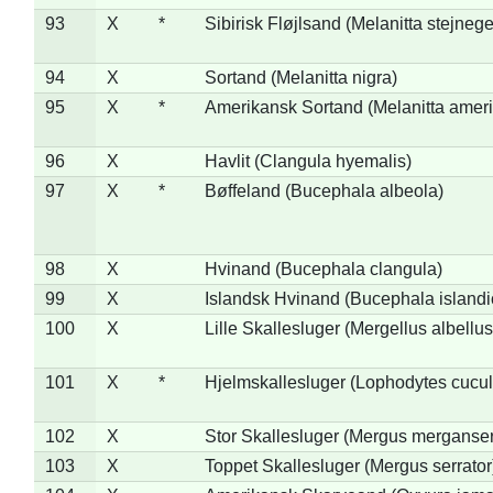
93
X
*
Sibirisk Fløjlsand (Melanitta stejnege
94
X
Sortand (Melanitta nigra)
95
X
*
Amerikansk Sortand (Melanitta amer
96
X
Havlit (Clangula hyemalis)
97
X
*
Bøffeland (Bucephala albeola)
98
X
Hvinand (Bucephala clangula)
99
X
Islandsk Hvinand (Bucephala islandi
100
X
Lille Skallesluger (Mergellus albellus
101
X
*
Hjelmskallesluger (Lophodytes cucul
102
X
Stor Skallesluger (Mergus merganser
103
X
Toppet Skallesluger (Mergus serrator