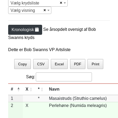
×
Vælg krydsliste
×
Vælg visning
Se årsopdelt oversigt af
Bob
Kronologisk
Swann
s kryds
Dette er Bob Swanns VP Artsliste
Copy
CSV
Excel
PDF
Print
Søg:
#
X
*
Navn
1
*
Masaistruds (Struthio camelus)
2
X
Perlehøne (Numida meleagris)