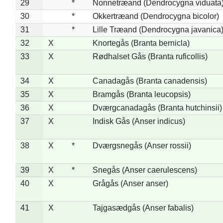
29
*
Nonnetræand (Dendrocygna viduata
30
*
Okkertræand (Dendrocygna bicolor)
31
*
Lille Træand (Dendrocygna javanica
32
X
Knortegås (Branta bernicla)
33
X
Rødhalset Gås (Branta ruficollis)
34
X
Canadagås (Branta canadensis)
35
X
Bramgås (Branta leucopsis)
36
X
Dværgcanadagås (Branta hutchinsii)
37
X
Indisk Gås (Anser indicus)
38
X
*
Dværgsnegås (Anser rossii)
39
X
*
Snegås (Anser caerulescens)
40
X
Grågås (Anser anser)
41
X
Tajgasædgås (Anser fabalis)