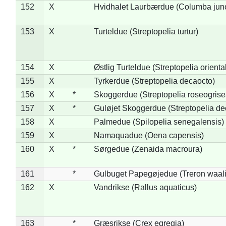
152
X
Hvidhalet Laurbærdue (Columba jun
153
X
Turteldue (Streptopelia turtur)
154
X
Østlig Turteldue (Streptopelia oriental
155
X
Tyrkerdue (Streptopelia decaocto)
156
X
*
Skoggerdue (Streptopelia roseogrise
157
X
*
Guløjet Skoggerdue (Streptopelia de
158
X
Palmedue (Spilopelia senegalensis)
159
X
Namaquadue (Oena capensis)
160
X
*
Sørgedue (Zenaida macroura)
161
*
Gulbuget Papegøjedue (Treron waali
162
X
Vandrikse (Rallus aquaticus)
163
*
Græsrikse (Crex egregia)