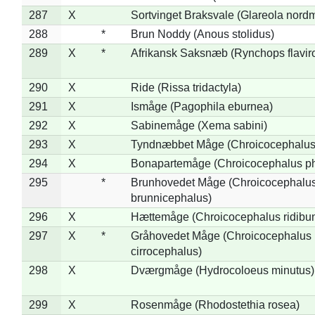
287
X
Sortvinget Braksvale (Glareola nord
288
*
Brun Noddy (Anous stolidus)
289
X
*
Afrikansk Saksnæb (Rynchops flaviro
290
X
Ride (Rissa tridactyla)
291
X
Ismåge (Pagophila eburnea)
292
X
Sabinemåge (Xema sabini)
293
X
Tyndnæbbet Måge (Chroicocephalus
294
X
Bonapartemåge (Chroicocephalus ph
295
*
Brunhovedet Måge (Chroicocephalu
brunnicephalus)
296
X
Hættemåge (Chroicocephalus ridibu
297
X
*
Gråhovedet Måge (Chroicocephalus
cirrocephalus)
298
X
Dværgmåge (Hydrocoloeus minutus)
299
X
Rosenmåge (Rhodostethia rosea)