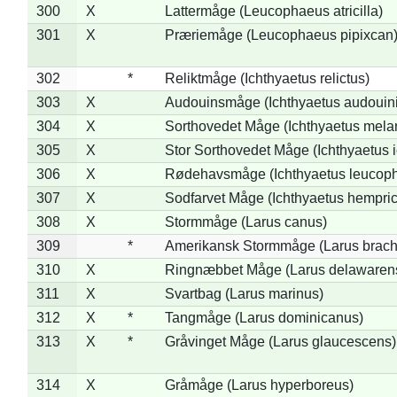
300
X
Lattermåge (Leucophaeus atricilla)
301
X
Præriemåge (Leucophaeus pipixcan
302
*
Reliktmåge (Ichthyaetus relictus)
303
X
Audouinsmåge (Ichthyaetus audouini
304
X
Sorthovedet Måge (Ichthyaetus mela
305
X
Stor Sorthovedet Måge (Ichthyaetus 
306
X
Rødehavsmåge (Ichthyaetus leucop
307
X
Sodfarvet Måge (Ichthyaetus hempric
308
X
Stormmåge (Larus canus)
309
*
Amerikansk Stormmåge (Larus brach
310
X
Ringnæbbet Måge (Larus delawarens
311
X
Svartbag (Larus marinus)
312
X
*
Tangmåge (Larus dominicanus)
313
X
*
Gråvinget Måge (Larus glaucescens)
314
X
Gråmåge (Larus hyperboreus)