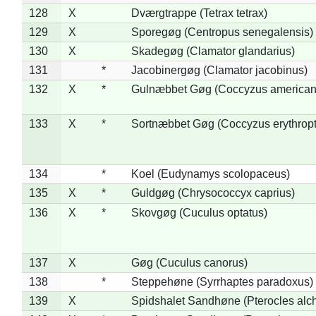
128
X
Dværgtrappe (Tetrax tetrax)
129
X
Sporegøg (Centropus senegalensis)
130
X
Skadegøg (Clamator glandarius)
131
*
Jacobinergøg (Clamator jacobinus)
132
X
*
Gulnæbbet Gøg (Coccyzus american
133
X
*
Sortnæbbet Gøg (Coccyzus erythrop
134
*
Koel (Eudynamys scolopaceus)
135
X
*
Guldgøg (Chrysococcyx caprius)
136
X
*
Skovgøg (Cuculus optatus)
137
X
Gøg (Cuculus canorus)
138
*
Steppehøne (Syrrhaptes paradoxus)
139
X
Spidshalet Sandhøne (Pterocles alch