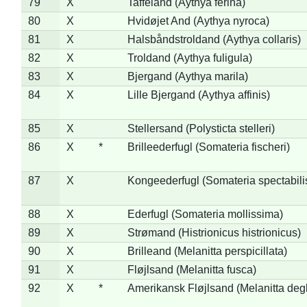
79
X
Taffeland (Aythya ferina)
80
X
Hvidøjet And (Aythya nyroca)
81
X
Halsbåndstroldand (Aythya collaris)
82
X
Troldand (Aythya fuligula)
83
X
Bjergand (Aythya marila)
84
X
Lille Bjergand (Aythya affinis)
85
X
Stellersand (Polysticta stelleri)
86
X
*
Brilleederfugl (Somateria fischeri)
87
X
Kongeederfugl (Somateria spectabili
88
X
Ederfugl (Somateria mollissima)
89
X
Strømand (Histrionicus histrionicus)
90
X
Brilleand (Melanitta perspicillata)
91
X
Fløjlsand (Melanitta fusca)
92
X
*
Amerikansk Fløjlsand (Melanitta deg