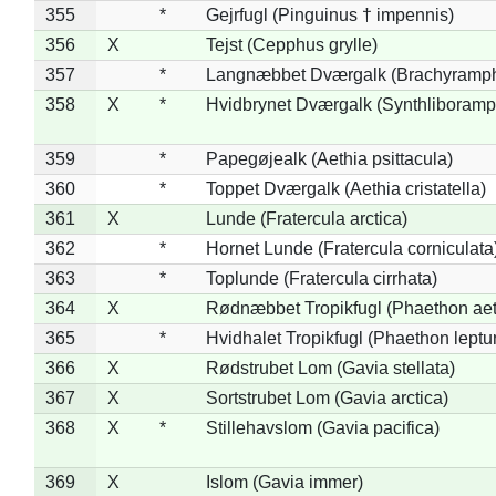
355
*
Gejrfugl (Pinguinus † impennis)
356
X
Tejst (Cepphus grylle)
357
*
Langnæbbet Dværgalk (Brachyramph
358
X
*
Hvidbrynet Dværgalk (Synthliboramp
359
*
Papegøjealk (Aethia psittacula)
360
*
Toppet Dværgalk (Aethia cristatella)
361
X
Lunde (Fratercula arctica)
362
*
Hornet Lunde (Fratercula corniculata
363
*
Toplunde (Fratercula cirrhata)
364
X
Rødnæbbet Tropikfugl (Phaethon ae
365
*
Hvidhalet Tropikfugl (Phaethon leptu
366
X
Rødstrubet Lom (Gavia stellata)
367
X
Sortstrubet Lom (Gavia arctica)
368
X
*
Stillehavslom (Gavia pacifica)
369
X
Islom (Gavia immer)