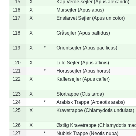
115
X
Kap Verde-sejler (Apus alexandri)
116
X
Mursejler (Apus apus)
117
X
Ensfarvet Sejler (Apus unicolor)
118
X
Gråsejler (Apus pallidus)
119
X
*
Orientsejler (Apus pacificus)
120
X
Lille Sejler (Apus affinis)
121
*
Horussejler (Apus horus)
122
X
Kaffersejler (Apus caffer)
123
X
Stortrappe (Otis tarda)
124
*
Arabisk Trappe (Ardeotis arabs)
125
X
Kravetrappe (Chlamydotis undulata)
126
X
Østlig Kravetrappe (Chlamydotis mac
127
*
Nubisk Trappe (Neotis nuba)