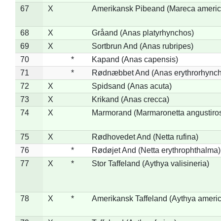
67
X
Amerikansk Pibeand (Mareca americ
68
X
Gråand (Anas platyrhynchos)
69
X
Sortbrun And (Anas rubripes)
70
*
Kapand (Anas capensis)
71
*
Rødnæbbet And (Anas erythrorhynch
72
X
Spidsand (Anas acuta)
73
X
Krikand (Anas crecca)
74
X
Marmorand (Marmaronetta angustirost
75
X
Rødhovedet And (Netta rufina)
76
*
Rødøjet And (Netta erythrophthalma)
77
X
*
Stor Taffeland (Aythya valisineria)
78
X
*
Amerikansk Taffeland (Aythya ameri