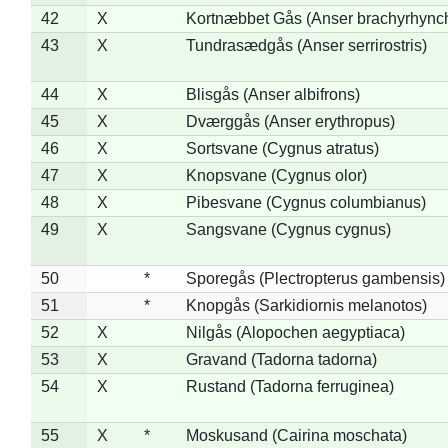
42
X
Kortnæbbet Gås (Anser brachyrhync
43
X
Tundrasædgås (Anser serrirostris)
44
X
Blisgås (Anser albifrons)
45
X
Dværggås (Anser erythropus)
46
X
Sortsvane (Cygnus atratus)
47
X
Knopsvane (Cygnus olor)
48
X
Pibesvane (Cygnus columbianus)
49
X
Sangsvane (Cygnus cygnus)
50
*
Sporegås (Plectropterus gambensis)
51
*
Knopgås (Sarkidiornis melanotos)
52
X
Nilgås (Alopochen aegyptiaca)
53
X
Gravand (Tadorna tadorna)
54
X
Rustand (Tadorna ferruginea)
55
X
*
Moskusand (Cairina moschata)