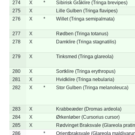
274
X
*
Sibirisk Gråklire (Tringa brevipes)
275
X
Lille Gulben (Tringa flavipes)
276
X
*
Willet (Tringa semipalmata)
277
X
Rødben (Tringa totanus)
278
X
Damklire (Tringa stagnatilis)
279
X
Tinksmed (Tringa glareola)
280
X
Sortklire (Tringa erythropus)
281
X
Hvidklire (Tringa nebularia)
282
X
*
Stor Gulben (Tringa melanoleuca)
283
X
Krabbeæder (Dromas ardeola)
284
X
Ørkenløber (Cursorius cursor)
285
X
Rødvinget Braksvale (Glareola pratin
286
*
Orientbraksvale (Glareola maldivaru