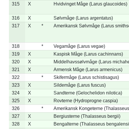
315
X
Hvidvinget Måge (Larus glaucoides)
316
X
Sølvmåge (Larus argentatus)
317
X
*
Amerikansk Sølvmåge (Larus smiths
318
*
Vegamåge (Larus vegae)
319
X
Kaspisk Måge (Larus cachinnans)
320
X
Middelhavssølvmåge (Larus michahel
321
X
Armensk Måge (Larus armenicus)
322
*
Skifermåge (Larus schistisagus)
323
X
Sildemåge (Larus fuscus)
324
X
Sandterne (Gelochelidon nilotica)
325
X
Rovterne (Hydroprogne caspia)
326
*
Amerikansk Kongeterne (Thalasseu
327
X
Bergiusterne (Thalasseus bergii)
328
X
Bengalterne (Thalasseus bengalensi