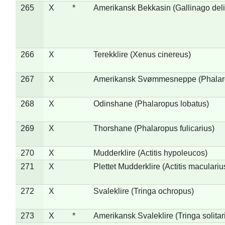
265
X
*
Amerikansk Bekkasin (Gallinago deli
266
X
Terekklire (Xenus cinereus)
267
X
Amerikansk Svømmesneppe (Phalarop
268
X
Odinshane (Phalaropus lobatus)
269
X
Thorshane (Phalaropus fulicarius)
270
X
Mudderklire (Actitis hypoleucos)
271
X
Plettet Mudderklire (Actitis maculariu
272
X
Svaleklire (Tringa ochropus)
273
X
*
Amerikansk Svaleklire (Tringa solitar