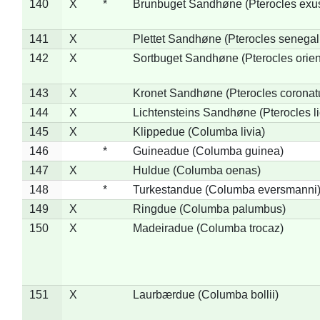
140
X
*
Brunbuget Sandhøne (Pterocles exus
141
X
Plettet Sandhøne (Pterocles senegal
142
X
Sortbuget Sandhøne (Pterocles orient
143
X
Kronet Sandhøne (Pterocles coronat
144
X
Lichtensteins Sandhøne (Pterocles lic
145
X
Klippedue (Columba livia)
146
*
Guineadue (Columba guinea)
147
X
Huldue (Columba oenas)
148
*
Turkestandue (Columba eversmanni
149
X
Ringdue (Columba palumbus)
150
X
Madeiradue (Columba trocaz)
151
X
Laurbærdue (Columba bollii)