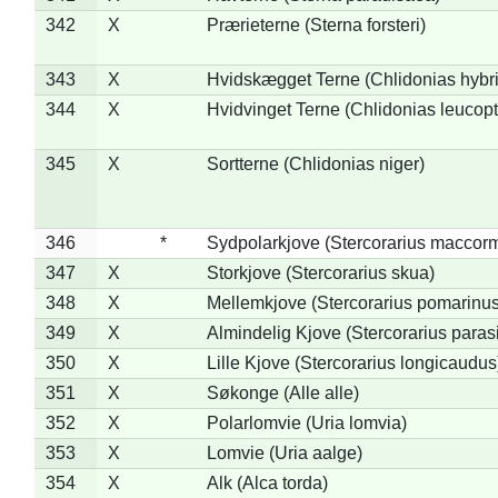
342
X
Prærieterne (Sterna forsteri)
343
X
Hvidskægget Terne (Chlidonias hybr
344
X
Hvidvinget Terne (Chlidonias leucopt
345
X
Sortterne (Chlidonias niger)
346
*
Sydpolarkjove (Stercorarius maccorm
347
X
Storkjove (Stercorarius skua)
348
X
Mellemkjove (Stercorarius pomarinus
349
X
Almindelig Kjove (Stercorarius parasi
350
X
Lille Kjove (Stercorarius longicaudus
351
X
Søkonge (Alle alle)
352
X
Polarlomvie (Uria lomvia)
353
X
Lomvie (Uria aalge)
354
X
Alk (Alca torda)