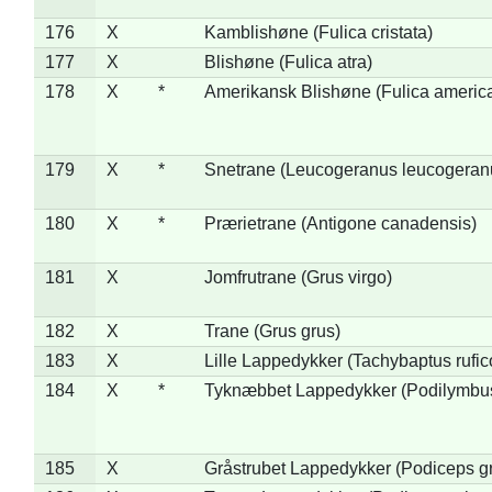
176
X
Kamblishøne (Fulica cristata)
177
X
Blishøne (Fulica atra)
178
X
*
Amerikansk Blishøne (Fulica americ
179
X
*
Snetrane (Leucogeranus leucogeran
180
X
*
Prærietrane (Antigone canadensis)
181
X
Jomfrutrane (Grus virgo)
182
X
Trane (Grus grus)
183
X
Lille Lappedykker (Tachybaptus rufico
184
X
*
Tyknæbbet Lappedykker (Podilymbu
185
X
Gråstrubet Lappedykker (Podiceps g