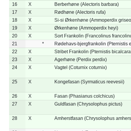
16
X
Berberhøne (Alectoris barbara)
17
X
Rødhøne (Alectoris rufa)
18
X
Si-si Ørkenhøne (Ammoperdix griseo
19
X
Ørkenhøne (Ammoperdix heyi)
20
X
Sort Frankolin (Francolinus francolin
21
*
Rødehavs-bjergfrankolin (Pternistis e
22
X
Stribet Frankolin (Pternistis bicalcara
23
X
Agerhøne (Perdix perdix)
24
X
Vagtel (Coturnix coturnix)
25
X
Kongefasan (Syrmaticus reevesii)
26
X
Fasan (Phasianus colchicus)
27
X
Guldfasan (Chrysolophus pictus)
28
X
Amherstfasan (Chrysolophus amhers