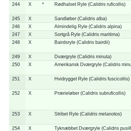
244
X
*
Rødhalset Ryle (Calidris ruficollis)
245
X
Sandløber (Calidris alba)
246
X
Almindelig Ryle (Calidris alpina)
247
X
Sortgrå Ryle (Calidris maritima)
248
X
Bairdsryle (Calidris bairdii)
249
X
Dværgryle (Calidris minuta)
250
X
Amerikansk Dværgryle (Calidris minut
251
X
Hvidrygget Ryle (Calidris fuscicollis)
252
X
Prærieløber (Calidris subruficollis)
253
X
Stribet Ryle (Calidris melanotos)
254
X
Tyknæbbet Dværgryle (Calidris pusil