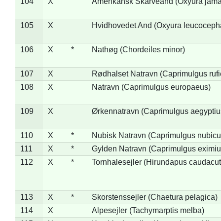
104
X
Amerikansk Skarveand (Oxyura jama
105
X
Hvidhovedet And (Oxyura leucoceph
106
X
*
Nathøg (Chordeiles minor)
107
X
Rødhalset Natravn (Caprimulgus rufic
108
X
Natravn (Caprimulgus europaeus)
109
X
Ørkennatravn (Caprimulgus aegyptiu
110
X
*
Nubisk Natravn (Caprimulgus nubicu
111
X
*
Gylden Natravn (Caprimulgus eximiu
112
X
*
Tornhalesejler (Hirundapus caudacut
113
X
*
Skorstenssejler (Chaetura pelagica)
114
X
Alpesejler (Tachymarptis melba)