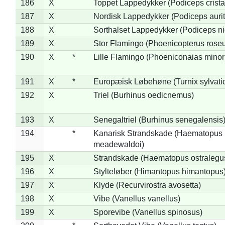
186
X
Toppet Lappedykker (Podiceps crista
187
X
Nordisk Lappedykker (Podiceps aurit
188
X
Sorthalset Lappedykker (Podiceps nig
189
X
Stor Flamingo (Phoenicopterus rose
190
X
*
Lille Flamingo (Phoeniconaias minor
191
X
*
Europæisk Løbehøne (Turnix sylvati
192
X
Triel (Burhinus oedicnemus)
193
X
Senegaltriel (Burhinus senegalensis
194
*
Kanarisk Strandskade (Haematopus
meadewaldoi)
195
X
Strandskade (Haematopus ostralegu
196
X
Stylteløber (Himantopus himantopus
197
X
Klyde (Recurvirostra avosetta)
198
X
Vibe (Vanellus vanellus)
199
X
Sporevibe (Vanellus spinosus)