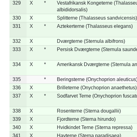
329
X
*
Vestafrikansk Kongeterne (Thalasse
albididorsalis)
330
X
Splitterne (Thalasseus sandvicensis)
331
X
*
Aztekerterne (Thalasseus elegans)
332
X
Dværgterne (Sternula albifrons)
333
X
*
Persisk Dværgterne (Sternula saunde
334
X
*
Amerikansk Dværgterne (Sternula ant
335
*
Beringsterne (Onychoprion aleuticus
336
X
Brilleterne (Onychoprion anaethetus)
337
X
*
Sodfarvet Terne (Onychoprion fuscat
338
X
Rosenterne (Sterna dougallii)
339
X
Fjordterne (Sterna hirundo)
340
X
Hvidkindet Terne (Sterna repressa)
341
X
Havterne (Sterna paradisaea)