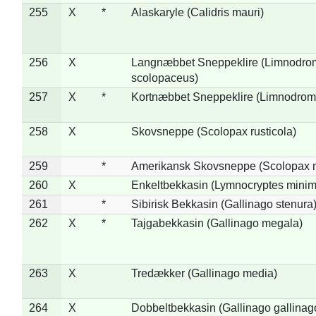
255
X
*
Alaskaryle (Calidris mauri)
256
X
Langnæbbet Sneppeklire (Limnodro
scolopaceus)
257
X
*
Kortnæbbet Sneppeklire (Limnodrom
258
X
Skovsneppe (Scolopax rusticola)
259
*
Amerikansk Skovsneppe (Scolopax m
260
X
Enkeltbekkasin (Lymnocryptes minim
261
*
Sibirisk Bekkasin (Gallinago stenura
262
X
*
Tajgabekkasin (Gallinago megala)
263
X
Tredækker (Gallinago media)
264
X
Dobbeltbekkasin (Gallinago gallinag