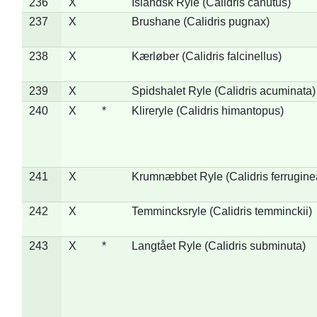
236
X
Islandsk Ryle (Calidris canutus)
237
X
Brushane (Calidris pugnax)
238
X
Kærløber (Calidris falcinellus)
239
X
Spidshalet Ryle (Calidris acuminata)
240
X
*
Klireryle (Calidris himantopus)
241
X
Krumnæbbet Ryle (Calidris ferrugine
242
X
Temmincksryle (Calidris temminckii)
243
X
*
Langtået Ryle (Calidris subminuta)