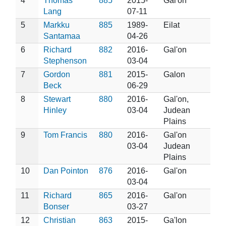
4
Thomas
885
2015-
Gal'on
Lang
07-11
5
Markku
885
1989-
Eilat
Santamaa
04-26
6
Richard
882
2016-
Gal'on
Stephenson
03-04
7
Gordon
881
2015-
Galon
Beck
06-29
8
Stewart
880
2016-
Gal'on,
Hinley
03-04
Judean
Plains
9
Tom Francis
880
2016-
Gal'on
03-04
Judean
Plains
10
Dan Pointon
876
2016-
Gal'on
03-04
11
Richard
865
2016-
Gal'on
Bonser
03-27
12
Christian
863
2015-
Ga'lon