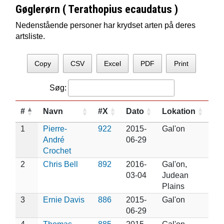
Gøglerørn ( Terathopius ecaudatus )
Nedenstående personer har krydset arten på deres
artsliste.
Copy
CSV
Excel
PDF
Print
Søg:
#
Navn
#X
Dato
Lokation
1
Pierre-
922
2015-
Gal'on
André
06-29
Crochet
2
Chris Bell
892
2016-
Gal'on,
03-04
Judean
Plains
3
Ernie Davis
886
2015-
Gal'on
06-29