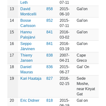
Leth
07-11
13
David
858
2015-
Gal'on
Monticelli
06-10
14
Bosse
852
2015-
Gal'on
Carlsson
07-11
15
Hannu
841
2016-
Gal'on
Palojärvi
03-02
16
Seppo
841
2016-
Gal'on
Järvinen
03-19
17
Thierry
838
2007-
Cape
Jansen
04-21
Greco
18
Daniel
836
2015-
Gal' On
Mauras
06-27
19
Kari Haataja
827
2016-
Sede
02-15
Moshe,
near Kiryat
Gat
20
Eric Didner
818
2015-
Gal on
06-19