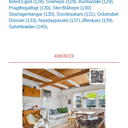
billed Egret (128),
Snehejre (129),
Burmastær (129),
Pragtfregatfugl (130),
Stor Blåhejre (130),
Skarlagentangar (130),
Socotraskarv (131),
Gråstrubet
Drossel (133),
Nandayparakit (137),
Øreskarv (139),
Sahelbiæder (140),
ANNONCER