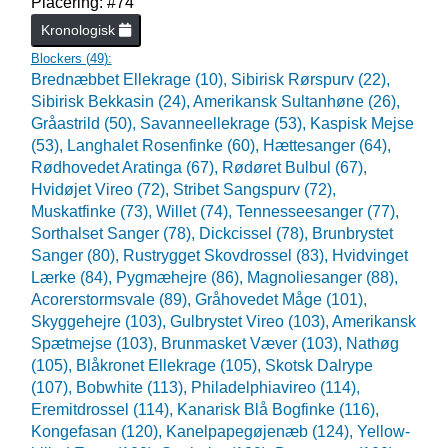
Placering: #74
Kronologisk
Blockers (
49
):
Brednæbbet Ellekrage (10),
Sibirisk Rørspurv (22),
Sibirisk Bekkasin (24),
Amerikansk Sultanhøne (26),
Gråastrild (50),
Savanneellekrage (53),
Kaspisk Mejse
(53),
Langhalet Rosenfinke (60),
Hættesanger (64),
Rødhovedet Aratinga (67),
Rødøret Bulbul (67),
Hvidøjet Vireo (72),
Stribet Sangspurv (72),
Muskatfinke (73),
Willet (74),
Tennesseesanger (77),
Sorthalset Sanger (78),
Dickcissel (78),
Brunbrystet
Sanger (80),
Rustrygget Skovdrossel (83),
Hvidvinget
Lærke (84),
Pygmæhejre (86),
Magnoliesanger (88),
Acorerstormsvale (89),
Gråhovedet Måge (101),
Skyggehejre (103),
Gulbrystet Vireo (103),
Amerikansk
Spætmejse (103),
Brunmasket Væver (103),
Nathøg
(105),
Blåkronet Ellekrage (105),
Skotsk Dalrype
(107),
Bobwhite (113),
Philadelphiavireo (114),
Eremitdrossel (114),
Kanarisk Blå Bogfinke (116),
Kongefasan (120),
Kanelpapegøjenæb (124),
Yellow-