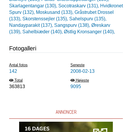
Skarlagentangar (130),
Socotraskarv (131),
Hvidkronet
Spurv (132),
Moskusand (133),
Gråstrubet Drossel
(133),
Skorstenssejler (135),
Sahelspurv (135),
Nandayparakit (137),
Sangspurv (138),
Øreskarv
(139),
Sahelbiæder (140),
Østlig Kronsanger (140),
Fotogalleri
Antal fotos
Seneste
142
2008-02-13
Total
Højeste
363813
9095
ANNONCER