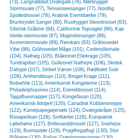
(73),
Langnæbbet Dværgalk (76),
Mørkrygget
Stormsvale (77),
Tennesseesanger (77),
Nordlig
Spottedrossel (78),
Arabisk Eremitlærke (79),
Brunbrystet Sanger (80),
Rustrygget Skovdrossel (83),
Sibirisk Gråklire (84),
Californisk Topvagtel (86),
Kap
Verde-stormsvale (87),
Magnoliesanger (88),
Acorerstormsvale (89),
Rørskarv (93),
Gråhovedet
Vibe (98),
Gråhovedet Måge (101),
Cedersilkehale
(104),
Nathøg (105),
Blåkronet Ellekrage (105),
Tundrapiber (105),
Gulkronet Nathejre (106),
Skotsk
Dalrype (107),
Stribet Væver (108),
Rødfodet Sule
(109),
Amherstfasan (110),
Broget Krage (111),
Bobwhite (113),
Amerikansk Kongeterne (113),
Philadelphiavireo (114),
Eremitdrossel (114),
Tajgafluesnapper (117),
Kongefasan (120),
Amerikansk Ildstjert (120),
Canadisk Kobbersneppe
(122),
Kanelpapegøjenæb (124),
Dværgskråpe (125),
Rosapelikan (126),
Sortlærke (126),
Europæisk
Løbehøne (127),
Brillevanddrossel (127),
Snehejre
(129),
Burmastær (129),
Pragtfregatfugl (130),
Stor
Blåhejre (130),
Pallas' Græshoppesanger (130),