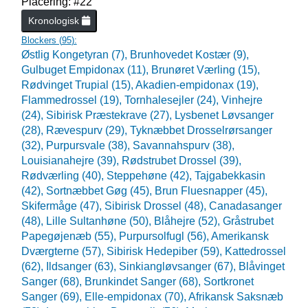
Placering: #22
Kronologisk
Blockers (
95
):
Østlig Kongetyran (7),
Brunhovedet Kostær (9),
Gulbuget Empidonax (11),
Brunøret Værling (15),
Rødvinget Trupial (15),
Akadien-empidonax (19),
Flammedrossel (19),
Tornhalesejler (24),
Vinhejre
(24),
Sibirisk Præstekrave (27),
Lysbenet Løvsanger
(28),
Rævespurv (29),
Tyknæbbet Drosselrørsanger
(32),
Purpursvale (38),
Savannahspurv (38),
Louisianahejre (39),
Rødstrubet Drossel (39),
Rødværling (40),
Steppehøne (42),
Tajgabekkasin
(42),
Sortnæbbet Gøg (45),
Brun Fluesnapper (45),
Skifermåge (47),
Sibirisk Drossel (48),
Canadasanger
(48),
Lille Sultanhøne (50),
Blåhejre (52),
Gråstrubet
Papegøjenæb (55),
Purpursolfugl (56),
Amerikansk
Dværgterne (57),
Sibirisk Hedepiber (59),
Kattedrossel
(62),
Ildsanger (63),
Sinkiangløvsanger (67),
Blåvinget
Sanger (68),
Brunkindet Sanger (68),
Sortkronet
Sanger (69),
Elle-empidonax (70),
Afrikansk Saksnæb