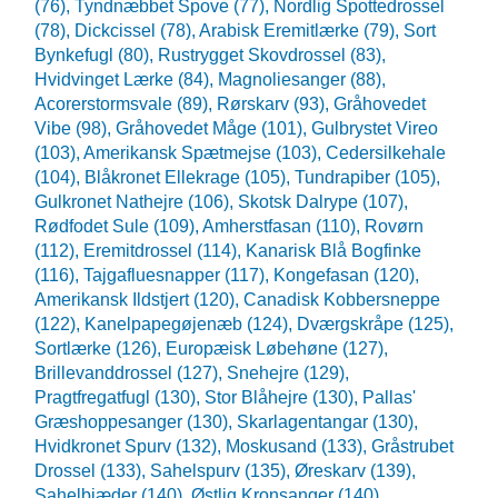
(76),
Tyndnæbbet Spove (77),
Nordlig Spottedrossel
(78),
Dickcissel (78),
Arabisk Eremitlærke (79),
Sort
Bynkefugl (80),
Rustrygget Skovdrossel (83),
Hvidvinget Lærke (84),
Magnoliesanger (88),
Acorerstormsvale (89),
Rørskarv (93),
Gråhovedet
Vibe (98),
Gråhovedet Måge (101),
Gulbrystet Vireo
(103),
Amerikansk Spætmejse (103),
Cedersilkehale
(104),
Blåkronet Ellekrage (105),
Tundrapiber (105),
Gulkronet Nathejre (106),
Skotsk Dalrype (107),
Rødfodet Sule (109),
Amherstfasan (110),
Rovørn
(112),
Eremitdrossel (114),
Kanarisk Blå Bogfinke
(116),
Tajgafluesnapper (117),
Kongefasan (120),
Amerikansk Ildstjert (120),
Canadisk Kobbersneppe
(122),
Kanelpapegøjenæb (124),
Dværgskråpe (125),
Sortlærke (126),
Europæisk Løbehøne (127),
Brillevanddrossel (127),
Snehejre (129),
Pragtfregatfugl (130),
Stor Blåhejre (130),
Pallas'
Græshoppesanger (130),
Skarlagentangar (130),
Hvidkronet Spurv (132),
Moskusand (133),
Gråstrubet
Drossel (133),
Sahelspurv (135),
Øreskarv (139),
Sahelbiæder (140),
Østlig Kronsanger (140),