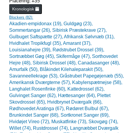
Placering: #35
Kronologisk
Blockers (
82
):
Akadien-empidonax (19),
Guldgøg (23),
Sommertangar (26),
Sibirisk Præstekrave (27),
Gulbuget Saftspætte (27),
Afrikansk Sølvnæb (31),
Hvidhalet Tropikfugl (35),
Amarant (37),
Louisianahejre (39),
Rødstrubet Drossel (39),
Sortnæbbet Gøg (45),
Skifermåge (47),
Sorthovedet
Hejre (48),
Sibirisk Drossel (48),
Canadasanger (48),
Amurfalk (50),
Blåkindet Kilehaleparakit (50),
Savanneellekrage (53),
Gråstrubet Papegøjenæb (55),
Amerikansk Dværgterne (57),
Kabylerspætmejse (58),
Langhalet Rosenfinke (60),
Kattedrossel (62),
Gulvinget Sanger (62),
Hættesanger (64),
Plettet
Skovdrossel (65),
Hvidbrynet Dværgalk (66),
Rødhovedet Aratinga (67),
Rødøret Bulbul (67),
Brunkindet Sanger (68),
Sortkronet Sanger (69),
Hvidøjet Vireo (72),
Muskatfinke (73),
Skovgøg (74),
Willet (74),
Rustdrossel (74),
Langnæbbet Dværgalk