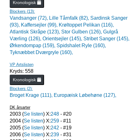
Kronologisk
Blockers (
13
):
Vandsanger (72),
Lille Tårnfalk (82),
Sardinsk Sanger
(93),
Kaffersejler (99),
Krøltoppet Pelikan (116),
Atlantisk Skråpe (123),
Stor Gulben (126),
Gulgrå
Værling (126),
Orientsejler (145),
Stribet Sanger (145),
Ørkendompap (159),
Spidshalet Ryle (160),
Tyknæbbet Dværgryle (160),
VP Artslisten
Kryds: 558
Kronologisk
Blockers (
2
):
Broget Krage (111),
Europæisk Løbehøne (127),
DK årsarter
2003
(
Se listen
) X:
248
- #
20
2004
(
Se listen
) X:
259
- #
11
2005
(
Se listen
) X:
242
- #
19
2006
(
Se listen
) X:
239
- #
31