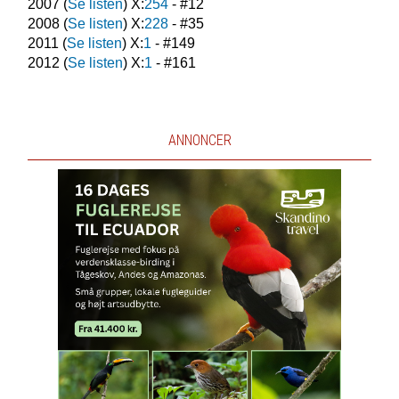
2007
(
Se listen
) X:
254
- #
12
2008
(
Se listen
) X:
228
- #
35
2011
(
Se listen
) X:
1
- #
149
2012
(
Se listen
) X:
1
- #
161
ANNONCER