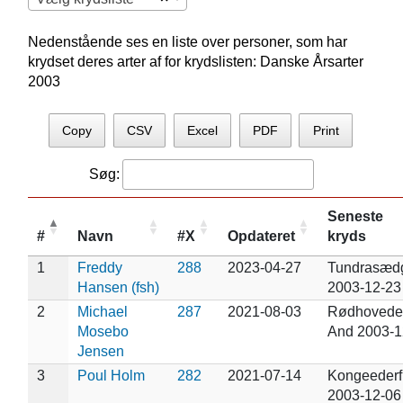
Nedenstående ses en liste over personer, som har
krydset deres arter af for krydslisten: Danske Årsarter
2003
Copy
CSV
Excel
PDF
Print
Søg:
Seneste
#
Navn
#X
Opdateret
kryds
1
Freddy
288
2023-04-27
Tundrasæd
Hansen (fsh)
2003-12-23
2
Michael
287
2021-08-03
Rødhovede
Mosebo
And 2003-1
Jensen
3
Poul Holm
282
2021-07-14
Kongeederf
2003-12-06