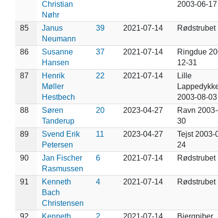
Christian
2003-06-17
Nøhr
85
Janus
39
2021-07-14
Rødstrubet
Neumann
86
Susanne
37
2021-07-14
Ringdue 20
Hansen
12-31
87
Henrik
22
2021-07-14
Lille
Møller
Lappedykke
Hestbech
2003-08-03
88
Søren
20
2023-04-27
Ravn 2003-
Tanderup
30
89
Svend Erik
11
2023-04-27
Tejst 2003-
Petersen
24
90
Jan Fischer
6
2021-07-14
Rødstrubet
Rasmussen
91
Kenneth
4
2021-07-14
Rødstrubet
Bach
Christensen
92
Kenneth
2
2021-07-14
Bjergpiber