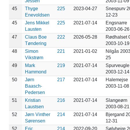
Jessen
2003-11-09
45
Thyge
225
2023-04-27
Snespurv 2
Enevoldsen
12-23
45
Jens Mikkel
225
2021-07-14
Engsnarre
Lausten
2003-06-26
47
Claus Boe
222
2026-05-28
Rødhalset 
Tøndering
2003-10-19
48
Simon
221
2021-01-02
Nilgås 2003
Vikstrøm
25
49
Mark
219
2021-07-14
Spurveugle
Hammond
2003-12-14
50
Jørn
217
2021-07-14
Halemejse
Baasch-
2003-11-08
Pedersen
51
Kristian
216
2021-07-14
Slangeørn
Laustsen
2003-08-21
52
Jørn Vinther
214
2021-07-14
Bjergand 2
Sørensen
12-31
52
Eric
214
2022-09-20
Sølvhejre 2