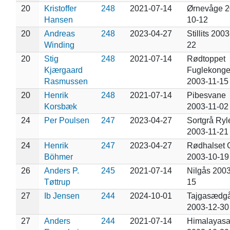
20
Kristoffer
248
2021-07-14
Ørnevåge 2
Hansen
10-12
20
Andreas
248
2023-04-27
Stillits 200
Winding
22
20
Stig
248
2021-07-14
Rødtoppet
Kjærgaard
Fuglekong
Rasmussen
2003-11-15
20
Henrik
248
2021-07-14
Pibesvane
Korsbæk
2003-11-02
24
Per Poulsen
247
2023-04-27
Sortgrå Ryl
2003-11-21
24
Henrik
247
2023-04-27
Rødhalset 
Böhmer
2003-10-19
26
Anders P.
245
2021-07-14
Nilgås 2003
Tøttrup
15
27
Ib Jensen
244
2024-10-01
Tajgasædg
2003-12-30
27
Anders
244
2021-07-14
Himalayasa