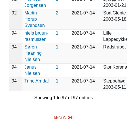
Jørgensen
2003-01-21
92
Martin
2
2021-07-14
Sort Glente
Horup
2003-05-18
Svendsen
94
niels bruun-
1
2021-07-14
Lille
rasmussen
Lappedykke
94
Søren
1
2021-07-14
Rødstrubet
Haaning
Nielsen
94
Janus
1
2021-07-14
Stor Korsn
Nielsen
94
Trine Arndal
1
2021-07-14
Steppehøg
2003-05-11
Showing 1 to 97 of 97 entries
ANNONCER