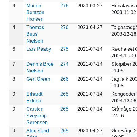
4
Morten
276
2023-03-27
Himalayasa
Bentzon
2003-11-02
Hansen
4
Thomas
276
2023-04-27
Tajgasædg
Buus
2003-12-18
Nielsen
6
Lars Paaby
275
2021-07-14
Rødhalset 
2003-11-09
7
Dennis Broe
274
2021-07-14
Storpiber 2
Nielsen
11-05
8
Gert Green
266
2021-07-14
Jagtfalk 20
11-08
9
Erhardt
265
2021-07-14
Kongeederf
Ecklon
2003-12-06
9
Carsten
265
2021-07-14
Gråmåge 2
Svejstrup
12-16
Sørensen
9
Alex Sand
265
2023-04-27
Ørnevåge 2