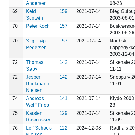
Andersen
08-23
69
Keld
159
2021-07-14
Bleg Gulbu
Scotwin
2003-06-01
70
Peter Koch
157
2021-07-14
Buskrørsan
2003-06-26
70
Stig Frøjk
157
2021-07-14
Nordisk
Pedersen
Lappedykke
2003-12-04
72
Thomas
142
2021-07-14
Silkehale 2
Søby
11-11
72
Jesper
142
2021-07-14
Snespurv 2
Brinkmann
11-01
Nielsen
74
Andreas
141
2021-07-14
Klyde 2003
Wolff Fries
23
75
Karsten
129
2021-07-14
Silkehale 2
Rasmussen
11-09
76
Leif Schack-
122
2024-12-08
Rødhals 20
Nielsen
12-31