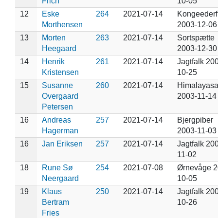
Frich
10-05
12
Eske
264
2021-07-14
Kongeederf
Morthensen
2003-12-06
13
Morten
263
2021-07-14
Sortspætte
Heegaard
2003-12-30
14
Henrik
261
2021-07-14
Jagtfalk 20
Kristensen
10-25
15
Susanne
260
2021-07-14
Himalayasa
Overgaard
2003-11-14
Petersen
16
Andreas
257
2021-07-14
Bjergpiber
Hagerman
2003-11-03
16
Jan Eriksen
257
2021-07-14
Jagtfalk 20
11-02
18
Rune Sø
254
2021-07-08
Ørnevåge 2
Neergaard
10-05
19
Klaus
250
2021-07-14
Jagtfalk 20
Bertram
10-26
Fries