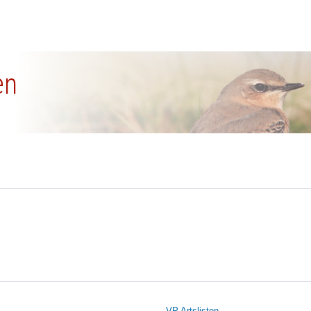
en
VP Artslisten