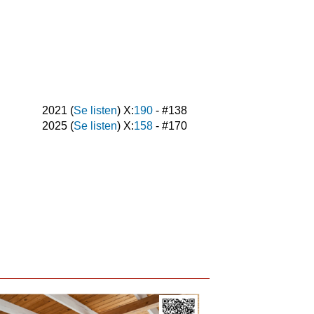
2021
(
Se listen
) X:
190
- #
138
2025
(
Se listen
) X:
158
- #
170