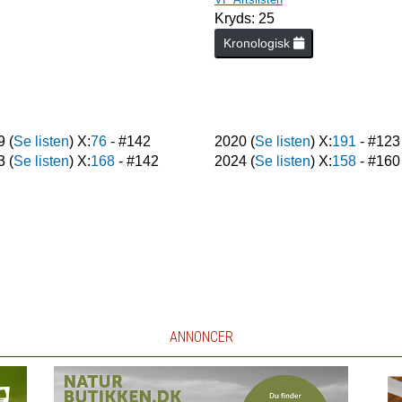
Kryds: 25
Kronologisk
9
(
Se listen
) X:
76
- #
142
2020
(
Se listen
) X:
191
- #
123
3
(
Se listen
) X:
168
- #
142
2024
(
Se listen
) X:
158
- #
160
ANNONCER