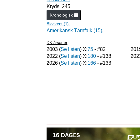
Kryds: 245
Kronologisk
Blockers (
1
):
Amerikansk Tårnfalk (15),
DK årsarter
2003
(
Se listen
) X:
75
- #
82
201
2022
(
Se listen
) X:
180
- #
138
202
2026
(
Se listen
) X:
166
- #
133