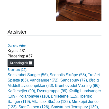
Artslister
Danske Arter
Kryds: 431
Placering: #37
Kronologisk
Blockers (
22
):
Sortstrubet Sanger (56),
Scopolis Skråpe (58),
Tretået
Spætte (63),
Vandsanger (72),
Sangspurv (77),
Østlig
Middelhavsstenpikker (83),
Brunhovedet Værling (96),
Kaffersejler (99),
Dværgtrappe (99),
Østlig Lundsanger
(109),
Polarlomvie (110),
Brilleterne (115),
Iberisk
Sanger (119),
Atlantisk Skråpe (123),
Mørkøjet Junco
(123),
Stor Gulben (126),
Sortstrubet Jernspurv (139),