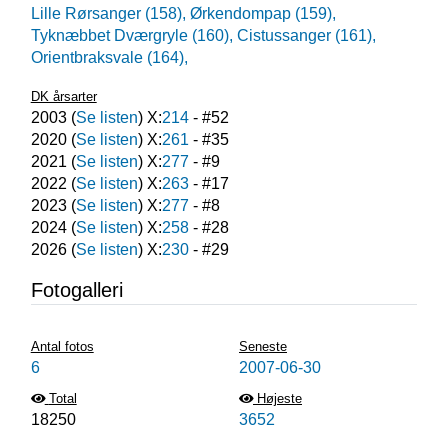
Lille Rørsanger (158),
Ørkendompap (159),
Tyknæbbet Dværgryle (160),
Cistussanger (161),
Orientbraksvale (164),
DK årsarter
2003
(
Se listen
) X:
214
- #
52
2020
(
Se listen
) X:
261
- #
35
2021
(
Se listen
) X:
277
- #
9
2022
(
Se listen
) X:
263
- #
17
2023
(
Se listen
) X:
277
- #
8
2024
(
Se listen
) X:
258
- #
28
2026
(
Se listen
) X:
230
- #
29
Fotogalleri
Antal fotos
Seneste
6
2007-06-30
Total
Højeste
18250
3652