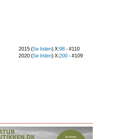
2015
(
Se listen
) X:
98
- #
110
2020
(
Se listen
) X:
200
- #
109