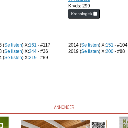
Kryds: 299
Kronologisk
3
(
Se listen
) X:
161
- #
117
2014
(
Se listen
) X:
151
- #
104
8
(
Se listen
) X:
244
- #
36
2019
(
Se listen
) X:
200
- #
88
4
(
Se listen
) X:
219
- #
89
ANNONCER