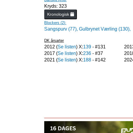
Kryds: 323
Kronologisk
Blockers (
2
):
Sangspurv (77),
Gulbrynet Værling (130),
DK årsarter
2012
(
Se listen
) X:
139
- #
131
201
2017
(
Se listen
) X:
236
- #
37
201
2021
(
Se listen
) X:
188
- #
142
202