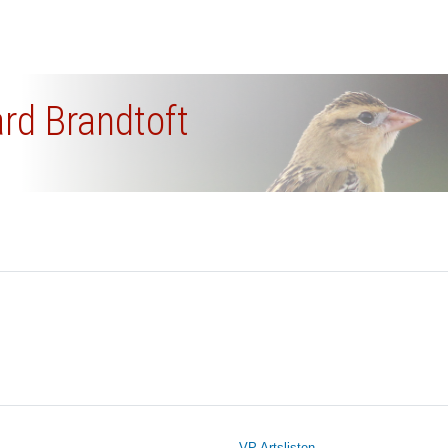
ard Brandtoft
VP Artslisten