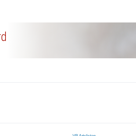
rd
VP Artslisten