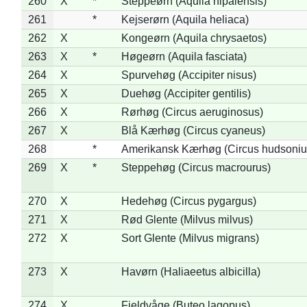
260
X
*
Steppeørn (Aquila nipalensis)
261
*
Kejserørn (Aquila heliaca)
262
X
Kongeørn (Aquila chrysaetos)
263
X
*
Høgeørn (Aquila fasciata)
264
X
Spurvehøg (Accipiter nisus)
265
X
Duehøg (Accipiter gentilis)
266
X
Rørhøg (Circus aeruginosus)
267
X
Blå Kærhøg (Circus cyaneus)
268
*
Amerikansk Kærhøg (Circus hudsoniu
269
X
*
Steppehøg (Circus macrourus)
270
X
Hedehøg (Circus pygargus)
271
X
Rød Glente (Milvus milvus)
272
X
Sort Glente (Milvus migrans)
273
X
Havørn (Haliaeetus albicilla)
274
X
Fjeldvåge (Buteo lagopus)