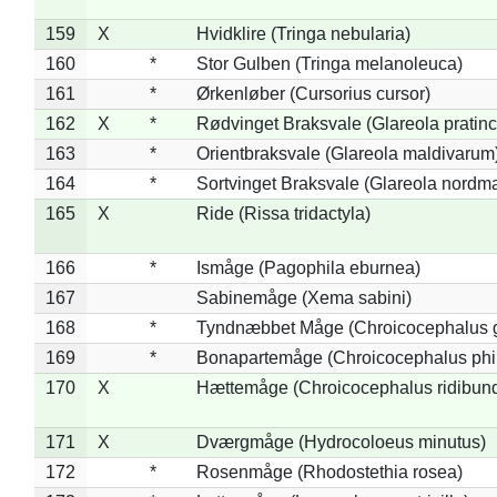
159
X
Hvidklire (Tringa nebularia)
160
*
Stor Gulben (Tringa melanoleuca)
161
*
Ørkenløber (Cursorius cursor)
162
X
*
Rødvinget Braksvale (Glareola pratinc
163
*
Orientbraksvale (Glareola maldivarum
164
*
Sortvinget Braksvale (Glareola nordm
165
X
Ride (Rissa tridactyla)
166
*
Ismåge (Pagophila eburnea)
167
Sabinemåge (Xema sabini)
168
*
Tyndnæbbet Måge (Chroicocephalus 
169
*
Bonapartemåge (Chroicocephalus phil
170
X
Hættemåge (Chroicocephalus ridibun
171
X
Dværgmåge (Hydrocoloeus minutus)
172
*
Rosenmåge (Rhodostethia rosea)