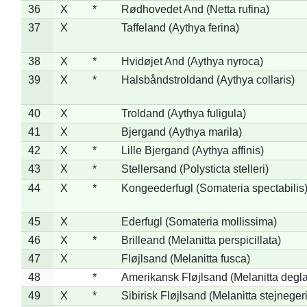
36
X
*
Rødhovedet And (Netta rufina)
37
X
Taffeland (Aythya ferina)
38
X
*
Hvidøjet And (Aythya nyroca)
39
X
*
Halsbåndstroldand (Aythya collaris)
40
X
Troldand (Aythya fuligula)
41
X
Bjergand (Aythya marila)
42
X
*
Lille Bjergand (Aythya affinis)
43
X
*
Stellersand (Polysticta stelleri)
44
X
*
Kongeederfugl (Somateria spectabilis
45
X
Ederfugl (Somateria mollissima)
46
X
*
Brilleand (Melanitta perspicillata)
47
X
Fløjlsand (Melanitta fusca)
48
*
Amerikansk Fløjlsand (Melanitta degla
49
X
*
Sibirisk Fløjlsand (Melanitta stejnegeri