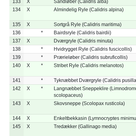
133
X
Sandløber (Calidris alba)
134
X
Almindelig Ryle (Calidris alpina)
135
X
Sortgrå Ryle (Calidris maritima)
136
*
Bairdsryle (Calidris bairdii)
137
X
Dværgryle (Calidris minuta)
138
*
Hvidrygget Ryle (Calidris fuscicollis)
139
*
Prærieløber (Calidris subruficollis)
140
X
*
Stribet Ryle (Calidris melanotos)
141
*
Tyknæbbet Dværgryle (Calidris pusilla
142
X
*
Langnæbbet Sneppeklire (Limnodrom
scolopaceus)
143
X
Skovsneppe (Scolopax rusticola)
144
X
Enkeltbekkasin (Lymnocryptes minimu
145
X
Tredækker (Gallinago media)