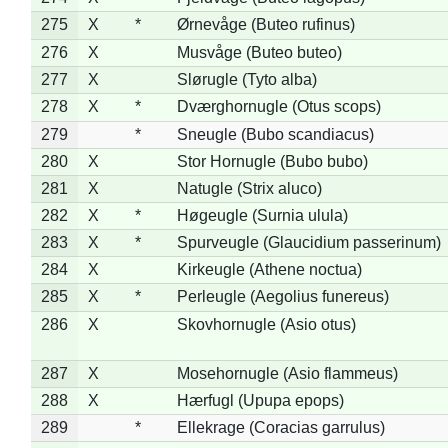
275
X
*
Ørnevåge (Buteo rufinus)
276
X
Musvåge (Buteo buteo)
277
X
Slørugle (Tyto alba)
278
X
*
Dværghornugle (Otus scops)
279
*
Sneugle (Bubo scandiacus)
280
X
Stor Hornugle (Bubo bubo)
281
X
Natugle (Strix aluco)
282
X
*
Høgeugle (Surnia ulula)
283
X
*
Spurveugle (Glaucidium passerinum)
284
X
Kirkeugle (Athene noctua)
285
X
*
Perleugle (Aegolius funereus)
286
X
Skovhornugle (Asio otus)
287
X
Mosehornugle (Asio flammeus)
288
X
Hærfugl (Upupa epops)
289
*
Ellekrage (Coracias garrulus)