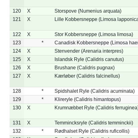
120
X
Storspove (Numenius arquata)
121
X
Lille Kobbersneppe (Limosa lapponic
122
X
Stor Kobbersneppe (Limosa limosa)
123
*
Canadisk Kobbersneppe (Limosa hae
124
X
Stenvender (Arenaria interpres)
125
X
Islandsk Ryle (Calidris canutus)
126
X
Brushane (Calidris pugnax)
127
X
Kærløber (Calidris falcinellus)
128
*
Spidshalet Ryle (Calidris acuminata)
129
*
Klireryle (Calidris himantopus)
130
X
Krumnæbbet Ryle (Calidris ferruginea
131
X
Temmincksryle (Calidris temminckii)
132
*
Rødhalset Ryle (Calidris ruficollis)