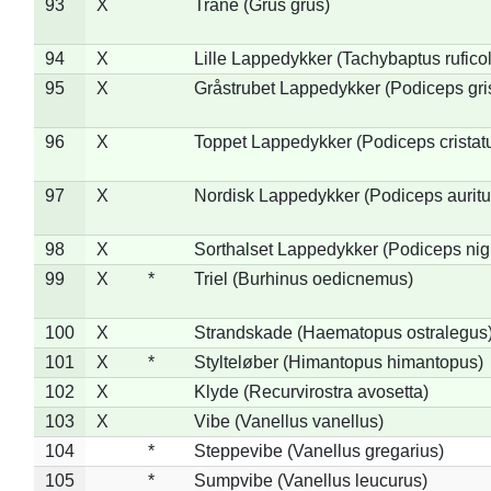
93
X
Trane (Grus grus)
94
X
Lille Lappedykker (Tachybaptus ruficol
95
X
Gråstrubet Lappedykker (Podiceps gr
96
X
Toppet Lappedykker (Podiceps cristat
97
X
Nordisk Lappedykker (Podiceps auritu
98
X
Sorthalset Lappedykker (Podiceps nigri
99
X
*
Triel (Burhinus oedicnemus)
100
X
Strandskade (Haematopus ostralegus
101
X
*
Stylteløber (Himantopus himantopus)
102
X
Klyde (Recurvirostra avosetta)
103
X
Vibe (Vanellus vanellus)
104
*
Steppevibe (Vanellus gregarius)
105
*
Sumpvibe (Vanellus leucurus)