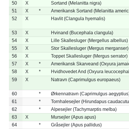
50
X
Sortand (Melanitta nigra)
51
X
*
Amerikansk Sortand (Melanitta ameri
52
X
Havlit (Clangula hyemalis)
53
X
Hvinand (Bucephala clangula)
54
X
Lille Skallesluger (Mergellus albellus)
55
X
Stor Skallesluger (Mergus merganser)
56
X
Toppet Skallesluger (Mergus serrator)
57
X
*
Amerikansk Skarveand (Oxyura jamai
58
X
*
Hvidhovedet And (Oxyura leucocepha
59
X
Natravn (Caprimulgus europaeus)
60
*
Ørkennatravn (Caprimulgus aegyptius
61
*
Tornhalesejler (Hirundapus caudacutu
62
*
Alpesejler (Tachymarptis melba)
63
X
Mursejler (Apus apus)
64
*
Gråsejler (Apus pallidus)