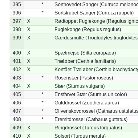
395
*
Sorthovedet Sanger (Curruca melano
396
*
Sortstrubet Sanger (Curruca ruppeli)
397
X
Rødtoppet Fuglekonge (Regulus ignica
398
X
Fuglekonge (Regulus regulus)
399
X
Gærdesmutte (Troglodytes troglodytes
400
X
Spætmejse (Sitta europaea)
401
X
Træløber (Certhia familiaris)
402
X
Korttået Træløber (Certhia brachydact
403
*
Rosenstær (Pastor roseus)
404
X
Stær (Sturnus vulgaris)
405
*
Ensfarvet Stær (Sturnus unicolor)
406
*
Gulddrossel (Zoothera aurea)
407
*
Olivenskovdrossel (Catharus ustulatus
408
*
Eremitdrossel (Catharus guttatus)
409
X
Ringdrossel (Turdus torquatus)
410
X
Solsort (Turdus merula)