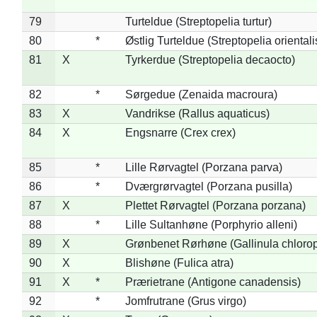
79
Turteldue (Streptopelia turtur)
80
*
Østlig Turteldue (Streptopelia orientali
81
X
Tyrkerdue (Streptopelia decaocto)
82
*
Sørgedue (Zenaida macroura)
83
X
Vandrikse (Rallus aquaticus)
84
X
Engsnarre (Crex crex)
85
*
Lille Rørvagtel (Porzana parva)
86
*
Dværgrørvagtel (Porzana pusilla)
87
X
Plettet Rørvagtel (Porzana porzana)
88
*
Lille Sultanhøne (Porphyrio alleni)
89
X
Grønbenet Rørhøne (Gallinula chloro
90
X
Blishøne (Fulica atra)
91
X
*
Prærietrane (Antigone canadensis)
92
*
Jomfrutrane (Grus virgo)