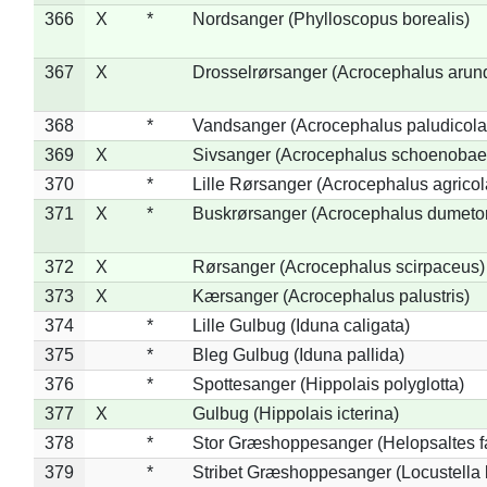
366
X
*
Nordsanger (Phylloscopus borealis)
367
X
Drosselrørsanger (Acrocephalus arun
368
*
Vandsanger (Acrocephalus paludicola
369
X
Sivsanger (Acrocephalus schoenobae
370
*
Lille Rørsanger (Acrocephalus agricol
371
X
*
Buskrørsanger (Acrocephalus dumeto
372
X
Rørsanger (Acrocephalus scirpaceus)
373
X
Kærsanger (Acrocephalus palustris)
374
*
Lille Gulbug (Iduna caligata)
375
*
Bleg Gulbug (Iduna pallida)
376
*
Spottesanger (Hippolais polyglotta)
377
X
Gulbug (Hippolais icterina)
378
*
Stor Græshoppesanger (Helopsaltes fa
379
*
Stribet Græshoppesanger (Locustella 