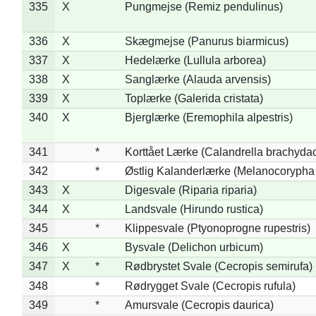
335
X
Pungmejse (Remiz pendulinus)
336
X
Skægmejse (Panurus biarmicus)
337
X
Hedelærke (Lullula arborea)
338
X
Sanglærke (Alauda arvensis)
339
X
Toplærke (Galerida cristata)
340
X
Bjerglærke (Eremophila alpestris)
341
*
Korttået Lærke (Calandrella brachydac
342
*
Østlig Kalanderlærke (Melanocorypha
343
X
Digesvale (Riparia riparia)
344
X
Landsvale (Hirundo rustica)
345
*
Klippesvale (Ptyonoprogne rupestris)
346
X
Bysvale (Delichon urbicum)
347
X
*
Rødbrystet Svale (Cecropis semirufa)
348
*
Rødrygget Svale (Cecropis rufula)
349
*
Amursvale (Cecropis daurica)