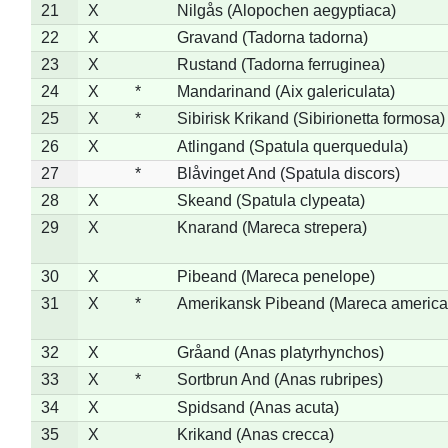
21
X
Nilgås (Alopochen aegyptiaca)
22
X
Gravand (Tadorna tadorna)
23
X
Rustand (Tadorna ferruginea)
24
X
*
Mandarinand (Aix galericulata)
25
X
*
Sibirisk Krikand (Sibirionetta formosa)
26
X
Atlingand (Spatula querquedula)
27
*
Blåvinget And (Spatula discors)
28
X
Skeand (Spatula clypeata)
29
X
Knarand (Mareca strepera)
30
X
Pibeand (Mareca penelope)
31
X
*
Amerikansk Pibeand (Mareca america
32
X
Gråand (Anas platyrhynchos)
33
X
*
Sortbrun And (Anas rubripes)
34
X
Spidsand (Anas acuta)
35
X
Krikand (Anas crecca)