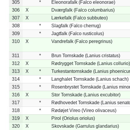
305
*
Eleonorafalk (Falco eleonorae)
306
X
Dværgfalk (Falco columbarius)
307
X
Lærkefalk (Falco subbuteo)
308
*
Slagfalk (Falco cherrug)
309
*
Jagtfalk (Falco rusticolus)
310
X
Vandrefalk (Falco peregrinus)
311
*
Brun Tornskade (Lanius cristatus)
312
X
Rødrygget Tornskade (Lanius collurio)
313
X
*
Turkestantornskade (Lanius phoenicur
314
*
Langhalet Tornskade (Lanius schach)
315
*
Rosenbrystet Tornskade (Lanius minor
316
X
Stor Tornskade (Lanius excubitor)
317
*
Rødhovedet Tornskade (Lanius senato
318
*
Rødøjet Vireo (Vireo olivaceus)
319
X
Pirol (Oriolus oriolus)
320
X
Skovskade (Garrulus glandarius)