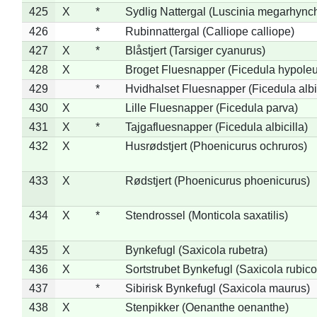
425
X
*
Sydlig Nattergal (Luscinia megarhync
426
*
Rubinnattergal (Calliope calliope)
427
X
*
Blåstjert (Tarsiger cyanurus)
428
X
Broget Fluesnapper (Ficedula hypole
429
*
Hvidhalset Fluesnapper (Ficedula albic
430
X
Lille Fluesnapper (Ficedula parva)
431
X
*
Tajgafluesnapper (Ficedula albicilla)
432
X
Husrødstjert (Phoenicurus ochruros)
433
X
Rødstjert (Phoenicurus phoenicurus)
434
X
*
Stendrossel (Monticola saxatilis)
435
X
Bynkefugl (Saxicola rubetra)
436
X
Sortstrubet Bynkefugl (Saxicola rubico
437
*
Sibirisk Bynkefugl (Saxicola maurus)
438
X
Stenpikker (Oenanthe oenanthe)