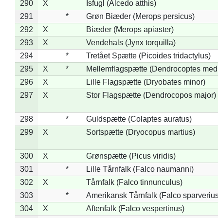
290
X
Isfugl (Alcedo atthis)
291
*
Grøn Biæder (Merops persicus)
292
X
Biæder (Merops apiaster)
293
X
Vendehals (Jynx torquilla)
294
*
Tretået Spætte (Picoides tridactylus)
295
X
*
Mellemflagspætte (Dendrocoptes med
296
X
Lille Flagspætte (Dryobates minor)
297
X
Stor Flagspætte (Dendrocopos major)
298
*
Guldspætte (Colaptes auratus)
299
X
Sortspætte (Dryocopus martius)
300
X
Grønspætte (Picus viridis)
301
*
Lille Tårnfalk (Falco naumanni)
302
X
Tårnfalk (Falco tinnunculus)
303
*
Amerikansk Tårnfalk (Falco sparverius
304
X
Aftenfalk (Falco vespertinus)