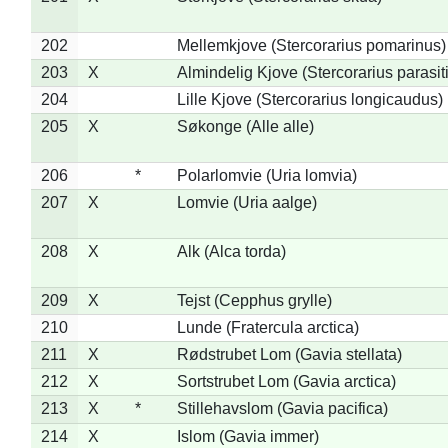
202
Mellemkjove (Stercorarius pomarinus)
203
X
Almindelig Kjove (Stercorarius parasit
204
Lille Kjove (Stercorarius longicaudus)
205
X
Søkonge (Alle alle)
206
*
Polarlomvie (Uria lomvia)
207
X
Lomvie (Uria aalge)
208
X
Alk (Alca torda)
209
X
Tejst (Cepphus grylle)
210
Lunde (Fratercula arctica)
211
X
Rødstrubet Lom (Gavia stellata)
212
X
Sortstrubet Lom (Gavia arctica)
213
X
*
Stillehavslom (Gavia pacifica)
214
X
Islom (Gavia immer)