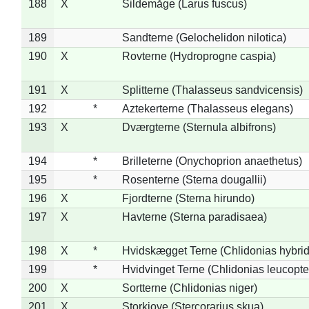
188
X
Sildemåge (Larus fuscus)
189
Sandterne (Gelochelidon nilotica)
190
X
Rovterne (Hydroprogne caspia)
191
X
Splitterne (Thalasseus sandvicensis)
192
*
Aztekerterne (Thalasseus elegans)
193
X
Dværgterne (Sternula albifrons)
194
*
Brilleterne (Onychoprion anaethetus)
195
*
Rosenterne (Sterna dougallii)
196
X
Fjordterne (Sterna hirundo)
197
X
Havterne (Sterna paradisaea)
198
X
*
Hvidskægget Terne (Chlidonias hybrid
199
*
Hvidvinget Terne (Chlidonias leucopte
200
X
Sortterne (Chlidonias niger)
201
X
Storkjove (Stercorarius skua)