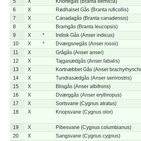
5
X
Knortegås (Branta bernicla)
6
X
Rødhalset Gås (Branta ruficollis)
7
X
Canadagås (Branta canadensis)
8
X
Bramgås (Branta leucopsis)
9
X
*
Indisk Gås (Anser indicus)
10
X
*
Dværgsnegås (Anser rossii)
11
X
Grågås (Anser anser)
12
X
Tajgasædgås (Anser fabalis)
13
X
Kortnæbbet Gås (Anser brachyrhynch
14
X
Tundrasædgås (Anser serrirostris)
15
X
Blisgås (Anser albifrons)
16
X
Dværggås (Anser erythropus)
17
X
Sortsvane (Cygnus atratus)
18
X
Knopsvane (Cygnus olor)
19
X
Pibesvane (Cygnus columbianus)
20
X
Sangsvane (Cygnus cygnus)