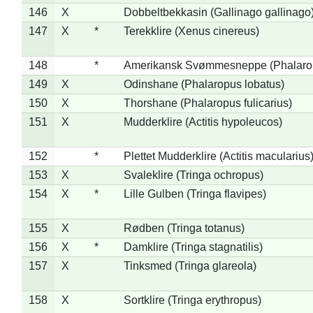
146
X
Dobbeltbekkasin (Gallinago gallinago
147
X
*
Terekklire (Xenus cinereus)
148
*
Amerikansk Svømmesneppe (Phalaropu
149
X
Odinshane (Phalaropus lobatus)
150
X
Thorshane (Phalaropus fulicarius)
151
X
Mudderklire (Actitis hypoleucos)
152
*
Plettet Mudderklire (Actitis macularius
153
X
Svaleklire (Tringa ochropus)
154
X
*
Lille Gulben (Tringa flavipes)
155
X
Rødben (Tringa totanus)
156
X
*
Damklire (Tringa stagnatilis)
157
X
Tinksmed (Tringa glareola)
158
X
Sortklire (Tringa erythropus)