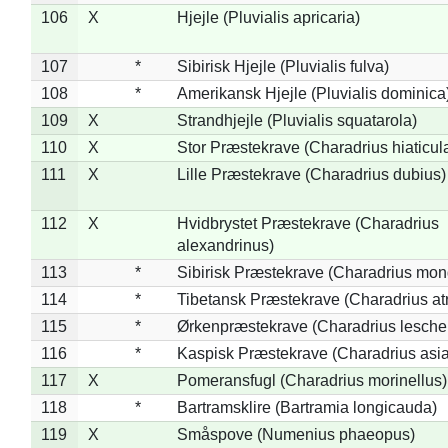
106
X
Hjejle (Pluvialis apricaria)
107
*
Sibirisk Hjejle (Pluvialis fulva)
108
*
Amerikansk Hjejle (Pluvialis dominica
109
X
Strandhjejle (Pluvialis squatarola)
110
X
Stor Præstekrave (Charadrius hiaticul
111
X
Lille Præstekrave (Charadrius dubius)
112
X
Hvidbrystet Præstekrave (Charadrius
alexandrinus)
113
*
Sibirisk Præstekrave (Charadrius mon
114
*
Tibetansk Præstekrave (Charadrius atr
115
*
Ørkenpræstekrave (Charadrius leschen
116
*
Kaspisk Præstekrave (Charadrius asia
117
X
Pomeransfugl (Charadrius morinellus)
118
*
Bartramsklire (Bartramia longicauda)
119
X
Småspove (Numenius phaeopus)