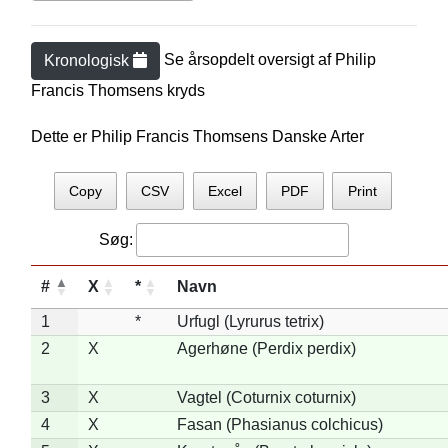
Se årsopdelt oversigt af
Philip
Kronologisk
Francis Thomsen
s kryds
Dette er Philip Francis Thomsens Danske Arter
Copy
CSV
Excel
PDF
Print
Søg:
#
X
*
Navn
1
*
Urfugl (Lyrurus tetrix)
2
X
Agerhøne (Perdix perdix)
3
X
Vagtel (Coturnix coturnix)
4
X
Fasan (Phasianus colchicus)