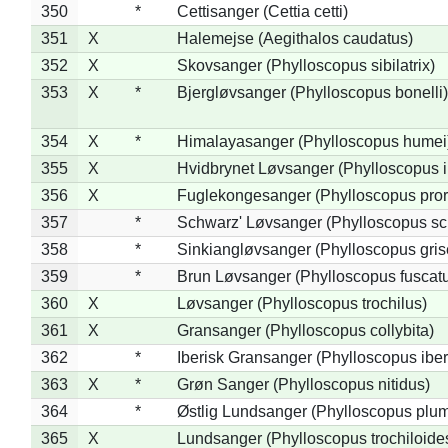
350
*
Cettisanger (Cettia cetti)
351
X
Halemejse (Aegithalos caudatus)
352
X
Skovsanger (Phylloscopus sibilatrix)
353
X
*
Bjergløvsanger (Phylloscopus bonelli)
354
X
*
Himalayasanger (Phylloscopus humei
355
X
Hvidbrynet Løvsanger (Phylloscopus i
356
X
Fuglekongesanger (Phylloscopus pror
357
*
Schwarz' Løvsanger (Phylloscopus sc
358
*
Sinkiangløvsanger (Phylloscopus gris
359
*
Brun Løvsanger (Phylloscopus fuscat
360
X
Løvsanger (Phylloscopus trochilus)
361
X
Gransanger (Phylloscopus collybita)
362
*
Iberisk Gransanger (Phylloscopus iber
363
X
*
Grøn Sanger (Phylloscopus nitidus)
364
*
Østlig Lundsanger (Phylloscopus plum
365
X
Lundsanger (Phylloscopus trochiloide