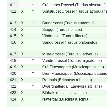
411
*
Gråstrubet Drossel (Turdus obscurus)
412
X
*
Sortstrubet Drossel (Turdus atrogularis
413
X
*
Brundrossel (Turdus eunomus)
414
X
Sjagger (Turdus pilaris)
415
X
Vindrossel (Turdus iliacus)
416
X
Sangdrossel (Turdus philomelos)
417
X
Misteldrossel (Turdus viscivorus)
418
*
Vandredrossel (Turdus migratorius)
419
X
Grå Fluesnapper (Muscicapa striata)
420
*
Brun Fluesnapper (Muscicapa dauuric
421
X
Rødhals (Erithacus rubecula)
422
*
Dværgnattergal (Larvivora sibilans)
423
X
Blåhals (Luscinia svecica)
424
X
Nattergal (Luscinia luscinia)