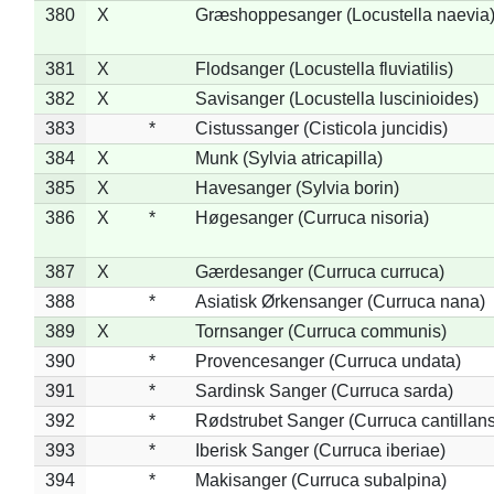
380
X
Græshoppesanger (Locustella naevia
381
X
Flodsanger (Locustella fluviatilis)
382
X
Savisanger (Locustella luscinioides)
383
*
Cistussanger (Cisticola juncidis)
384
X
Munk (Sylvia atricapilla)
385
X
Havesanger (Sylvia borin)
386
X
*
Høgesanger (Curruca nisoria)
387
X
Gærdesanger (Curruca curruca)
388
*
Asiatisk Ørkensanger (Curruca nana)
389
X
Tornsanger (Curruca communis)
390
*
Provencesanger (Curruca undata)
391
*
Sardinsk Sanger (Curruca sarda)
392
*
Rødstrubet Sanger (Curruca cantillans
393
*
Iberisk Sanger (Curruca iberiae)
394
*
Makisanger (Curruca subalpina)