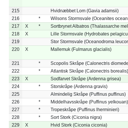
215
Hvidnæbbet Lom (Gavia adamsii)
216
*
Wilsons Stormsvale (Oceanites ocean
217
X
*
Sortbrynet Albatros (Thalassarche me
218
X
Lille Stormsvale (Hydrobates pelagicu
219
Stor Stormsvale (Oceanodroma leuco
220
X
Mallemuk (Fulmarus glacialis)
221
*
Scopolis Skråpe (Calonectris diomed
222
*
Atlantisk Skråpe (Calonectris borealis
223
X
Sodfarvet Skråpe (Ardenna grisea)
224
*
Storskråpe (Ardenna gravis)
225
Almindelig Skråpe (Puffinus puffinus)
226
*
Middelhavsskråpe (Puffinus yelkouan)
227
*
Tropeskråpe (Puffinus lherminieri)
228
*
Sort Stork (Ciconia nigra)
229
X
Hvid Stork (Ciconia ciconia)