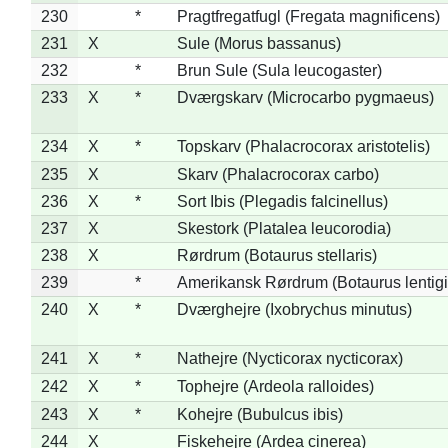
230
*
Pragtfregatfugl (Fregata magnificens)
231
X
Sule (Morus bassanus)
232
*
Brun Sule (Sula leucogaster)
233
X
*
Dværgskarv (Microcarbo pygmaeus)
234
X
*
Topskarv (Phalacrocorax aristotelis)
235
X
Skarv (Phalacrocorax carbo)
236
X
*
Sort Ibis (Plegadis falcinellus)
237
X
Skestork (Platalea leucorodia)
238
X
Rørdrum (Botaurus stellaris)
239
*
Amerikansk Rørdrum (Botaurus lentig
240
X
*
Dværghejre (Ixobrychus minutus)
241
X
*
Nathejre (Nycticorax nycticorax)
242
X
*
Tophejre (Ardeola ralloides)
243
X
*
Kohejre (Bubulcus ibis)
244
X
Fiskehejre (Ardea cinerea)