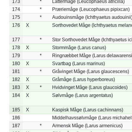
173
*
Lattermåge (Leucophaeus atricilla)
174
*
Præriemåge (Leucophaeus pipixcan)
175
*
Audouinsmåge (Ichthyaetus audouinii
176
X
Sorthovedet Måge (Ichthyaetus melan
177
*
Stor Sorthovedet Måge (Ichthyaetus ic
178
X
Stormmåge (Larus canus)
179
*
Ringnæbbet Måge (Larus delawarensi
180
X
Svartbag (Larus marinus)
181
*
Gråvinget Måge (Larus glaucescens)
182
X
Gråmåge (Larus hyperboreus)
183
X
*
Hvidvinget Måge (Larus glaucoides)
184
X
Sølvmåge (Larus argentatus)
185
X
Kaspisk Måge (Larus cachinnans)
186
Middelhavssølvmåge (Larus michahell
187
*
Armensk Måge (Larus armenicus)