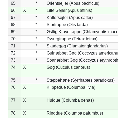
65
*
Orientsejler (Apus pacificus)
66
X
*
Lille Sejler (Apus affinis)
67
*
Kaffersejler (Apus caffer)
68
*
Stortrappe (Otis tarda)
69
*
Østlig Kravetrappe (Chlamydotis macq
70
*
Dværgtrappe (Tetrax tetrax)
71
*
Skadegøg (Clamator glandarius)
72
*
Gulnæbbet Gøg (Coccyzus americanu
73
*
Sortnæbbet Gøg (Coccyzus erythropt
74
X
Gøg (Cuculus canorus)
75
*
Steppehøne (Syrrhaptes paradoxus)
76
X
Klippedue (Columba livia)
77
X
Huldue (Columba oenas)
78
X
Ringdue (Columba palumbus)