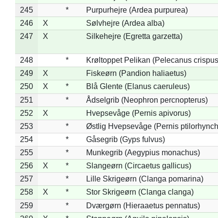
245
*
Purpurhejre (Ardea purpurea)
246
X
Sølvhejre (Ardea alba)
247
X
Silkehejre (Egretta garzetta)
248
*
Krøltoppet Pelikan (Pelecanus crispus
249
X
Fiskeørn (Pandion haliaetus)
250
X
*
Blå Glente (Elanus caeruleus)
251
*
Ådselgrib (Neophron percnopterus)
252
X
Hvepsevåge (Pernis apivorus)
253
*
Østlig Hvepsevåge (Pernis ptilorhync
254
*
Gåsegrib (Gyps fulvus)
255
*
Munkegrib (Aegypius monachus)
256
X
*
Slangeørn (Circaetus gallicus)
257
*
Lille Skrigeørn (Clanga pomarina)
258
X
*
Stor Skrigeørn (Clanga clanga)
259
*
Dværgørn (Hieraaetus pennatus)