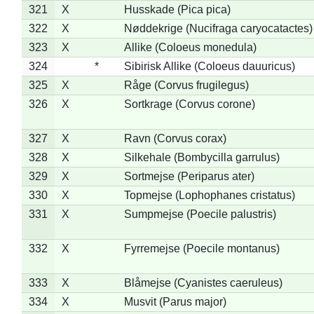
321
X
Husskade (Pica pica)
322
X
Nøddekrige (Nucifraga caryocatactes)
323
X
Allike (Coloeus monedula)
324
*
Sibirisk Allike (Coloeus dauuricus)
325
X
Råge (Corvus frugilegus)
326
X
Sortkrage (Corvus corone)
327
X
Ravn (Corvus corax)
328
X
Silkehale (Bombycilla garrulus)
329
X
Sortmejse (Periparus ater)
330
X
Topmejse (Lophophanes cristatus)
331
X
Sumpmejse (Poecile palustris)
332
X
Fyrremejse (Poecile montanus)
333
X
Blåmejse (Cyanistes caeruleus)
334
X
Musvit (Parus major)