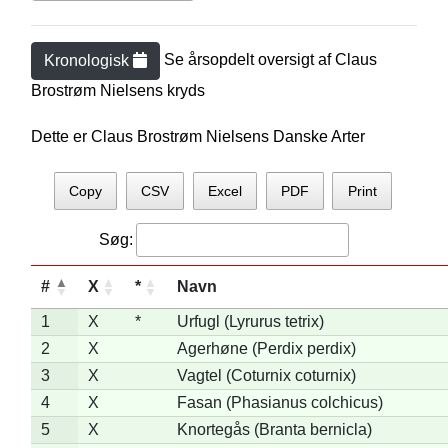
Se årsopdelt oversigt af
Claus
Kronologisk
Brostrøm Nielsen
s kryds
Dette er Claus Brostrøm Nielsens Danske Arter
Copy
CSV
Excel
PDF
Print
Søg:
#
X
*
Navn
1
X
*
Urfugl (Lyrurus tetrix)
2
X
Agerhøne (Perdix perdix)
3
X
Vagtel (Coturnix coturnix)
4
X
Fasan (Phasianus colchicus)
5
X
Knortegås (Branta bernicla)