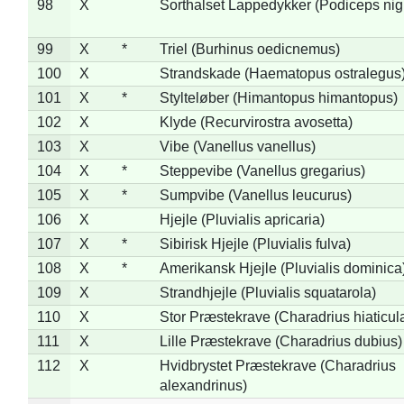
98
X
Sorthalset Lappedykker (Podiceps nigri
99
X
*
Triel (Burhinus oedicnemus)
100
X
Strandskade (Haematopus ostralegus
101
X
*
Stylteløber (Himantopus himantopus)
102
X
Klyde (Recurvirostra avosetta)
103
X
Vibe (Vanellus vanellus)
104
X
*
Steppevibe (Vanellus gregarius)
105
X
*
Sumpvibe (Vanellus leucurus)
106
X
Hjejle (Pluvialis apricaria)
107
X
*
Sibirisk Hjejle (Pluvialis fulva)
108
X
*
Amerikansk Hjejle (Pluvialis dominica
109
X
Strandhjejle (Pluvialis squatarola)
110
X
Stor Præstekrave (Charadrius hiaticul
111
X
Lille Præstekrave (Charadrius dubius)
112
X
Hvidbrystet Præstekrave (Charadrius
alexandrinus)