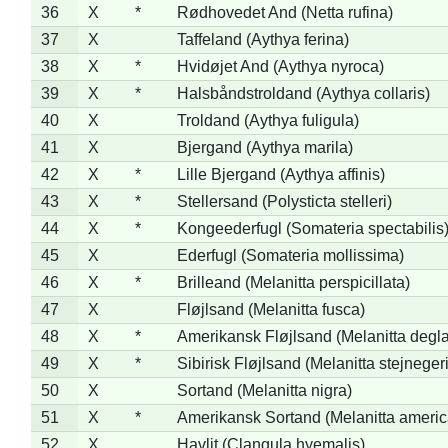
36
X
*
Rødhovedet And (Netta rufina)
37
X
Taffeland (Aythya ferina)
38
X
*
Hvidøjet And (Aythya nyroca)
39
X
*
Halsbåndstroldand (Aythya collaris)
40
X
Troldand (Aythya fuligula)
41
X
Bjergand (Aythya marila)
42
X
*
Lille Bjergand (Aythya affinis)
43
X
*
Stellersand (Polysticta stelleri)
44
X
*
Kongeederfugl (Somateria spectabilis
45
X
Ederfugl (Somateria mollissima)
46
X
*
Brilleand (Melanitta perspicillata)
47
X
Fløjlsand (Melanitta fusca)
48
X
*
Amerikansk Fløjlsand (Melanitta degla
49
X
*
Sibirisk Fløjlsand (Melanitta stejnegeri
50
X
Sortand (Melanitta nigra)
51
X
*
Amerikansk Sortand (Melanitta ameri
52
X
Havlit (Clangula hyemalis)