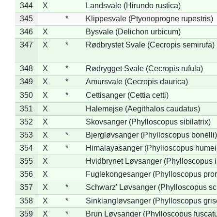
344
X
Landsvale (Hirundo rustica)
345
*
Klippesvale (Ptyonoprogne rupestris)
346
X
Bysvale (Delichon urbicum)
347
X
*
Rødbrystet Svale (Cecropis semirufa)
348
X
*
Rødrygget Svale (Cecropis rufula)
349
X
*
Amursvale (Cecropis daurica)
350
X
*
Cettisanger (Cettia cetti)
351
X
Halemejse (Aegithalos caudatus)
352
X
Skovsanger (Phylloscopus sibilatrix)
353
X
*
Bjergløvsanger (Phylloscopus bonelli)
354
X
*
Himalayasanger (Phylloscopus humei
355
X
Hvidbrynet Løvsanger (Phylloscopus i
356
X
Fuglekongesanger (Phylloscopus pror
357
X
*
Schwarz' Løvsanger (Phylloscopus sc
358
X
*
Sinkiangløvsanger (Phylloscopus gris
359
X
*
Brun Løvsanger (Phylloscopus fuscat