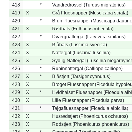
418
*
Vandredrossel (Turdus migratorius)
419
X
Grå Fluesnapper (Muscicapa striata)
420
*
Brun Fluesnapper (Muscicapa dauuric
421
X
Rødhals (Erithacus rubecula)
422
*
Dværgnattergal (Larvivora sibilans)
423
X
Blåhals (Luscinia svecica)
424
X
Nattergal (Luscinia luscinia)
425
X
*
Sydlig Nattergal (Luscinia megarhync
426
*
Rubinnattergal (Calliope calliope)
427
X
*
Blåstjert (Tarsiger cyanurus)
428
X
Broget Fluesnapper (Ficedula hypole
429
X
*
Hvidhalset Fluesnapper (Ficedula albic
430
X
Lille Fluesnapper (Ficedula parva)
431
*
Tajgafluesnapper (Ficedula albicilla)
432
X
Husrødstjert (Phoenicurus ochruros)
433
X
Rødstjert (Phoenicurus phoenicurus)