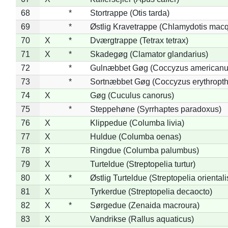
68
*
Stortrappe (Otis tarda)
69
*
Østlig Kravetrappe (Chlamydotis macq
70
X
*
Dværgtrappe (Tetrax tetrax)
71
X
*
Skadegøg (Clamator glandarius)
72
*
Gulnæbbet Gøg (Coccyzus americanu
73
*
Sortnæbbet Gøg (Coccyzus erythropt
74
X
Gøg (Cuculus canorus)
75
*
Steppehøne (Syrrhaptes paradoxus)
76
X
Klippedue (Columba livia)
77
X
Huldue (Columba oenas)
78
X
Ringdue (Columba palumbus)
79
X
Turteldue (Streptopelia turtur)
80
X
*
Østlig Turteldue (Streptopelia orientali
81
X
Tyrkerdue (Streptopelia decaocto)
82
X
*
Sørgedue (Zenaida macroura)
83
X
Vandrikse (Rallus aquaticus)