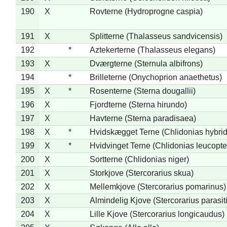
190
X
Rovterne (Hydroprogne caspia)
191
X
Splitterne (Thalasseus sandvicensis)
192
*
Aztekerterne (Thalasseus elegans)
193
X
Dværgterne (Sternula albifrons)
194
*
Brilleterne (Onychoprion anaethetus)
195
X
*
Rosenterne (Sterna dougallii)
196
X
Fjordterne (Sterna hirundo)
197
X
Havterne (Sterna paradisaea)
198
X
*
Hvidskægget Terne (Chlidonias hybrid
199
X
*
Hvidvinget Terne (Chlidonias leucopte
200
X
Sortterne (Chlidonias niger)
201
X
Storkjove (Stercorarius skua)
202
X
Mellemkjove (Stercorarius pomarinus)
203
X
Almindelig Kjove (Stercorarius parasit
204
X
Lille Kjove (Stercorarius longicaudus)