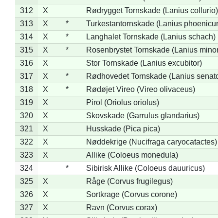
312
X
Rødrygget Tornskade (Lanius collurio)
313
X
*
Turkestantornskade (Lanius phoenicur
314
X
*
Langhalet Tornskade (Lanius schach)
315
X
*
Rosenbrystet Tornskade (Lanius minor
316
X
Stor Tornskade (Lanius excubitor)
317
X
*
Rødhovedet Tornskade (Lanius senato
318
X
*
Rødøjet Vireo (Vireo olivaceus)
319
X
Pirol (Oriolus oriolus)
320
X
Skovskade (Garrulus glandarius)
321
X
Husskade (Pica pica)
322
X
Nøddekrige (Nucifraga caryocatactes)
323
X
Allike (Coloeus monedula)
324
*
Sibirisk Allike (Coloeus dauuricus)
325
X
Råge (Corvus frugilegus)
326
X
Sortkrage (Corvus corone)
327
X
Ravn (Corvus corax)