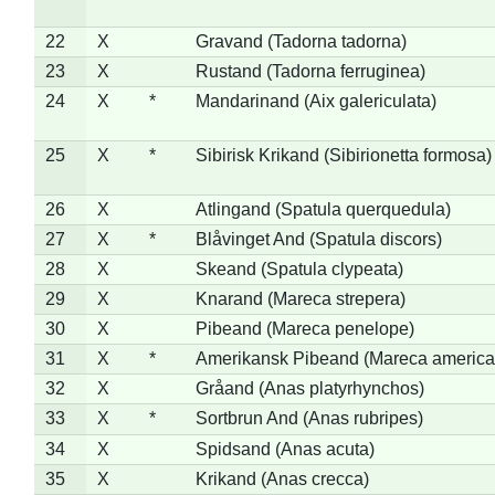
22
X
Gravand (Tadorna tadorna)
23
X
Rustand (Tadorna ferruginea)
24
X
*
Mandarinand (Aix galericulata)
25
X
*
Sibirisk Krikand (Sibirionetta formosa)
26
X
Atlingand (Spatula querquedula)
27
X
*
Blåvinget And (Spatula discors)
28
X
Skeand (Spatula clypeata)
29
X
Knarand (Mareca strepera)
30
X
Pibeand (Mareca penelope)
31
X
*
Amerikansk Pibeand (Mareca america
32
X
Gråand (Anas platyrhynchos)
33
X
*
Sortbrun And (Anas rubripes)
34
X
Spidsand (Anas acuta)
35
X
Krikand (Anas crecca)