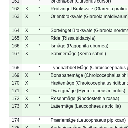
161
*
Ørkenløber (Cursorius cursor)
162
X
*
Rødvinget Braksvale (Glareola pratinc
163
X
*
Orientbraksvale (Glareola maldivarum
164
X
*
Sortvinget Braksvale (Glareola nordm
165
X
Ride (Rissa tridactyla)
166
X
*
Ismåge (Pagophila eburnea)
167
X
Sabinemåge (Xema sabini)
168
*
Tyndnæbbet Måge (Chroicocephalus 
169
X
*
Bonapartemåge (Chroicocephalus phil
170
X
Hættemåge (Chroicocephalus ridibun
171
X
Dværgmåge (Hydrocoloeus minutus)
172
X
*
Rosenmåge (Rhodostethia rosea)
173
X
*
Lattermåge (Leucophaeus atricilla)
174
*
Præriemåge (Leucophaeus pipixcan)
175
X
*
Audouinsmåge (Ichthyaetus audouinii