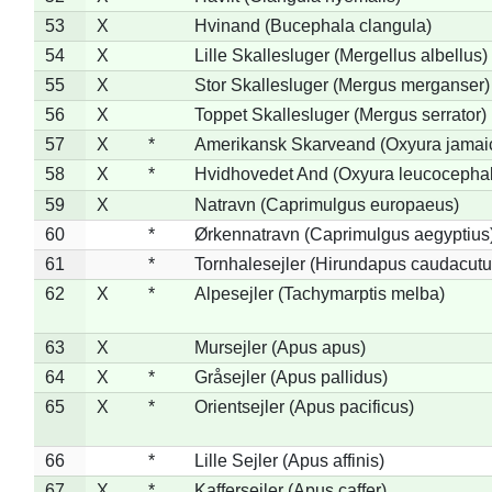
53
X
Hvinand (Bucephala clangula)
54
X
Lille Skallesluger (Mergellus albellus)
55
X
Stor Skallesluger (Mergus merganser)
56
X
Toppet Skallesluger (Mergus serrator)
57
X
*
Amerikansk Skarveand (Oxyura jamai
58
X
*
Hvidhovedet And (Oxyura leucocepha
59
X
Natravn (Caprimulgus europaeus)
60
*
Ørkennatravn (Caprimulgus aegyptius
61
*
Tornhalesejler (Hirundapus caudacutu
62
X
*
Alpesejler (Tachymarptis melba)
63
X
Mursejler (Apus apus)
64
X
*
Gråsejler (Apus pallidus)
65
X
*
Orientsejler (Apus pacificus)
66
*
Lille Sejler (Apus affinis)
67
X
*
Kaffersejler (Apus caffer)