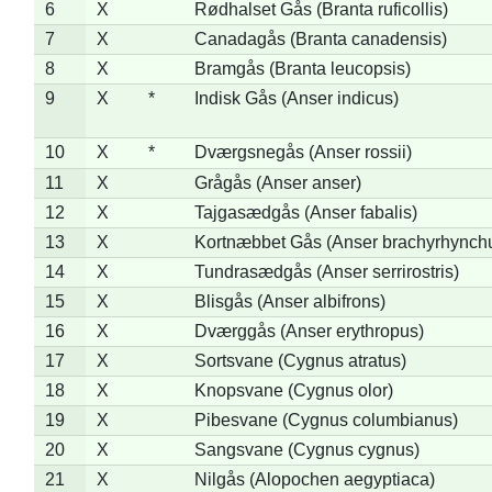
6
X
Rødhalset Gås (Branta ruficollis)
7
X
Canadagås (Branta canadensis)
8
X
Bramgås (Branta leucopsis)
9
X
*
Indisk Gås (Anser indicus)
10
X
*
Dværgsnegås (Anser rossii)
11
X
Grågås (Anser anser)
12
X
Tajgasædgås (Anser fabalis)
13
X
Kortnæbbet Gås (Anser brachyrhynch
14
X
Tundrasædgås (Anser serrirostris)
15
X
Blisgås (Anser albifrons)
16
X
Dværggås (Anser erythropus)
17
X
Sortsvane (Cygnus atratus)
18
X
Knopsvane (Cygnus olor)
19
X
Pibesvane (Cygnus columbianus)
20
X
Sangsvane (Cygnus cygnus)
21
X
Nilgås (Alopochen aegyptiaca)