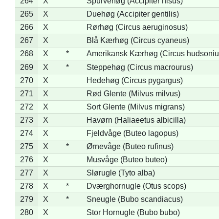
264
X
Spurvehøg (Accipiter nisus)
265
X
Duehøg (Accipiter gentilis)
266
X
Rørhøg (Circus aeruginosus)
267
X
Blå Kærhøg (Circus cyaneus)
268
X
*
Amerikansk Kærhøg (Circus hudsoniu
269
X
*
Steppehøg (Circus macrourus)
270
X
Hedehøg (Circus pygargus)
271
X
Rød Glente (Milvus milvus)
272
X
Sort Glente (Milvus migrans)
273
X
Havørn (Haliaeetus albicilla)
274
X
Fjeldvåge (Buteo lagopus)
275
X
*
Ørnevåge (Buteo rufinus)
276
X
Musvåge (Buteo buteo)
277
X
Slørugle (Tyto alba)
278
X
*
Dværghornugle (Otus scops)
279
X
*
Sneugle (Bubo scandiacus)
280
X
Stor Hornugle (Bubo bubo)