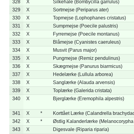
328
X
Silkehale (Bombycilla garrulus)
329
X
Sortmejse (Periparus ater)
330
X
Topmejse (Lophophanes cristatus)
331
X
Sumpmejse (Poecile palustris)
332
X
Fyrremejse (Poecile montanus)
333
X
Blåmejse (Cyanistes caeruleus)
334
X
Musvit (Parus major)
335
X
Pungmejse (Remiz pendulinus)
336
X
Skægmejse (Panurus biarmicus)
337
X
Hedelærke (Lullula arborea)
338
X
Sanglærke (Alauda arvensis)
339
X
Toplærke (Galerida cristata)
340
X
Bjerglærke (Eremophila alpestris)
341
X
*
Korttået Lærke (Calandrella brachydac
342
X
*
Østlig Kalanderlærke (Melanocorypha
343
X
Digesvale (Riparia riparia)