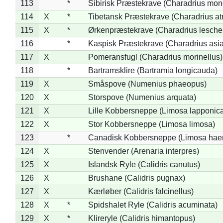
113
*
Sibirisk Præstekrave (Charadrius mon
114
X
*
Tibetansk Præstekrave (Charadrius atr
115
X
*
Ørkenpræstekrave (Charadrius leschen
116
*
Kaspisk Præstekrave (Charadrius asia
117
X
Pomeransfugl (Charadrius morinellus)
118
*
Bartramsklire (Bartramia longicauda)
119
X
Småspove (Numenius phaeopus)
120
X
Storspove (Numenius arquata)
121
X
Lille Kobbersneppe (Limosa lapponic
122
X
Stor Kobbersneppe (Limosa limosa)
123
*
Canadisk Kobbersneppe (Limosa hae
124
X
Stenvender (Arenaria interpres)
125
X
Islandsk Ryle (Calidris canutus)
126
X
Brushane (Calidris pugnax)
127
X
Kærløber (Calidris falcinellus)
128
X
*
Spidshalet Ryle (Calidris acuminata)
129
X
*
Klireryle (Calidris himantopus)