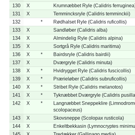
130
X
Krumnæbbet Ryle (Calidris ferruginea
131
X
Temmincksryle (Calidris temminckii)
132
*
Rødhalset Ryle (Calidris ruficollis)
133
X
Sandløber (Calidris alba)
134
X
Almindelig Ryle (Calidris alpina)
135
X
Sortgrå Ryle (Calidris maritima)
136
X
*
Bairdsryle (Calidris bairdii)
137
X
Dværgryle (Calidris minuta)
138
X
*
Hvidrygget Ryle (Calidris fuscicollis)
139
X
*
Prærieløber (Calidris subruficollis)
140
X
*
Stribet Ryle (Calidris melanotos)
141
X
*
Tyknæbbet Dværgryle (Calidris pusilla
142
X
*
Langnæbbet Sneppeklire (Limnodrom
scolopaceus)
143
X
Skovsneppe (Scolopax rusticola)
144
X
Enkeltbekkasin (Lymnocryptes minimu
145
X
Tredækker (Gallinago media)