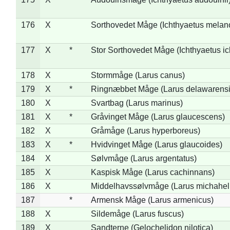
176
X
Sorthovedet Måge (Ichthyaetus melan
177
X
*
Stor Sorthovedet Måge (Ichthyaetus ic
178
X
Stormmåge (Larus canus)
179
X
*
Ringnæbbet Måge (Larus delawarensi
180
X
Svartbag (Larus marinus)
181
X
*
Gråvinget Måge (Larus glaucescens)
182
X
Gråmåge (Larus hyperboreus)
183
X
*
Hvidvinget Måge (Larus glaucoides)
184
X
Sølvmåge (Larus argentatus)
185
X
Kaspisk Måge (Larus cachinnans)
186
X
Middelhavssølvmåge (Larus michahell
187
*
Armensk Måge (Larus armenicus)
188
X
Sildemåge (Larus fuscus)
189
X
Sandterne (Gelochelidon nilotica)