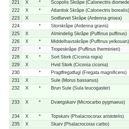
221
X
*
Scopolis Skråpe (Calonectris diomed
222
X
*
Atlantisk Skråpe (Calonectris borealis
223
X
Sodfarvet Skråpe (Ardenna grisea)
224
*
Storskråpe (Ardenna gravis)
225
X
Almindelig Skråpe (Puffinus puffinus)
226
X
*
Middelhavsskråpe (Puffinus yelkouan)
227
*
Tropeskråpe (Puffinus lherminieri)
228
X
*
Sort Stork (Ciconia nigra)
229
X
Hvid Stork (Ciconia ciconia)
230
*
Pragtfregatfugl (Fregata magnificens)
231
X
Sule (Morus bassanus)
232
X
*
Brun Sule (Sula leucogaster)
233
X
*
Dværgskarv (Microcarbo pygmaeus)
234
X
*
Topskarv (Phalacrocorax aristotelis)
235
X
Skarv (Phalacrocorax carbo)