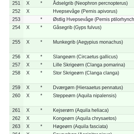
251
X
*
Ådselgrib (Neophron percnopterus)
252
X
Hvepsevåge (Pernis apivorus)
253
*
Østlig Hvepsevåge (Pernis ptilorhync
254
X
*
Gåsegrib (Gyps fulvus)
255
X
*
Munkegrib (Aegypius monachus)
256
X
*
Slangeørn (Circaetus gallicus)
257
X
*
Lille Skrigeørn (Clanga pomarina)
258
X
*
Stor Skrigeørn (Clanga clanga)
259
X
*
Dværgørn (Hieraaetus pennatus)
260
X
*
Steppeørn (Aquila nipalensis)
261
X
*
Kejserørn (Aquila heliaca)
262
X
Kongeørn (Aquila chrysaetos)
263
X
*
Høgeørn (Aquila fasciata)