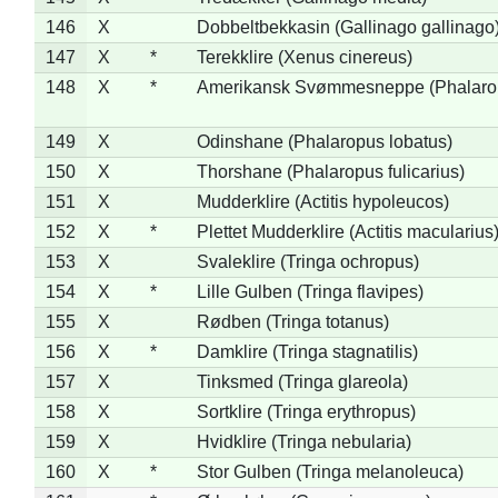
146
X
Dobbeltbekkasin (Gallinago gallinago
147
X
*
Terekklire (Xenus cinereus)
148
X
*
Amerikansk Svømmesneppe (Phalaropu
149
X
Odinshane (Phalaropus lobatus)
150
X
Thorshane (Phalaropus fulicarius)
151
X
Mudderklire (Actitis hypoleucos)
152
X
*
Plettet Mudderklire (Actitis macularius
153
X
Svaleklire (Tringa ochropus)
154
X
*
Lille Gulben (Tringa flavipes)
155
X
Rødben (Tringa totanus)
156
X
*
Damklire (Tringa stagnatilis)
157
X
Tinksmed (Tringa glareola)
158
X
Sortklire (Tringa erythropus)
159
X
Hvidklire (Tringa nebularia)
160
X
*
Stor Gulben (Tringa melanoleuca)