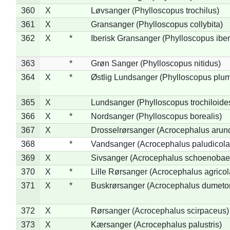
360
X
Løvsanger (Phylloscopus trochilus)
361
X
Gransanger (Phylloscopus collybita)
362
X
*
Iberisk Gransanger (Phylloscopus iber
363
*
Grøn Sanger (Phylloscopus nitidus)
364
X
*
Østlig Lundsanger (Phylloscopus plum
365
X
Lundsanger (Phylloscopus trochiloide
366
X
*
Nordsanger (Phylloscopus borealis)
367
X
Drosselrørsanger (Acrocephalus arun
368
*
Vandsanger (Acrocephalus paludicola
369
X
Sivsanger (Acrocephalus schoenobae
370
X
*
Lille Rørsanger (Acrocephalus agricol
371
X
*
Buskrørsanger (Acrocephalus dumeto
372
X
Rørsanger (Acrocephalus scirpaceus)
373
X
Kærsanger (Acrocephalus palustris)