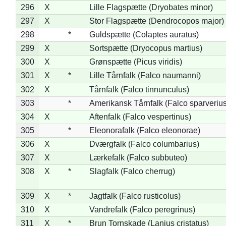
296
X
Lille Flagspætte (Dryobates minor)
297
X
Stor Flagspætte (Dendrocopos major)
298
*
Guldspætte (Colaptes auratus)
299
X
Sortspætte (Dryocopus martius)
300
X
Grønspætte (Picus viridis)
301
X
*
Lille Tårnfalk (Falco naumanni)
302
X
Tårnfalk (Falco tinnunculus)
303
*
Amerikansk Tårnfalk (Falco sparverius
304
X
Aftenfalk (Falco vespertinus)
305
*
Eleonorafalk (Falco eleonorae)
306
X
Dværgfalk (Falco columbarius)
307
X
Lærkefalk (Falco subbuteo)
308
X
*
Slagfalk (Falco cherrug)
309
X
*
Jagtfalk (Falco rusticolus)
310
X
Vandrefalk (Falco peregrinus)
311
X
*
Brun Tornskade (Lanius cristatus)