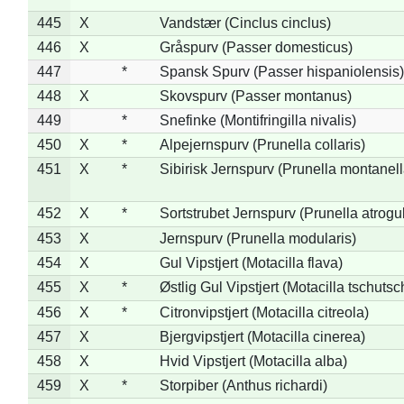
445
X
Vandstær (Cinclus cinclus)
446
X
Gråspurv (Passer domesticus)
447
*
Spansk Spurv (Passer hispaniolensis)
448
X
Skovspurv (Passer montanus)
449
*
Snefinke (Montifringilla nivalis)
450
X
*
Alpejernspurv (Prunella collaris)
451
X
*
Sibirisk Jernspurv (Prunella montanell
452
X
*
Sortstrubet Jernspurv (Prunella atrogul
453
X
Jernspurv (Prunella modularis)
454
X
Gul Vipstjert (Motacilla flava)
455
X
*
Østlig Gul Vipstjert (Motacilla tschuts
456
X
*
Citronvipstjert (Motacilla citreola)
457
X
Bjergvipstjert (Motacilla cinerea)
458
X
Hvid Vipstjert (Motacilla alba)
459
X
*
Storpiber (Anthus richardi)