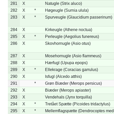
281
X
Natugle (Strix aluco)
282
X
*
Høgeugle (Surnia ulula)
283
X
*
Spurveugle (Glaucidium passerinum)
284
X
Kirkeugle (Athene noctua)
285
X
*
Perleugle (Aegolius funereus)
286
X
Skovhornugle (Asio otus)
287
X
Mosehornugle (Asio flammeus)
288
X
Hærfugl (Upupa epops)
289
X
*
Ellekrage (Coracias garrulus)
290
X
Isfugl (Alcedo atthis)
291
*
Grøn Biæder (Merops persicus)
292
X
Biæder (Merops apiaster)
293
X
Vendehals (Jynx torquilla)
294
X
*
Tretået Spætte (Picoides tridactylus)
295
X
*
Mellemflagspætte (Dendrocoptes med