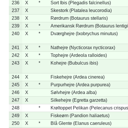
236
X
*
Sort Ibis (Plegadis falcinellus)
237
X
Skestork (Platalea leucorodia)
238
X
Rørdrum (Botaurus stellaris)
239
X
*
Amerikansk Rørdrum (Botaurus lentig
240
X
*
Dværghejre (Ixobrychus minutus)
241
X
*
Nathejre (Nycticorax nycticorax)
242
X
*
Tophejre (Ardeola ralloides)
243
X
*
Kohejre (Bubulcus ibis)
244
X
Fiskehejre (Ardea cinerea)
245
X
*
Purpurhejre (Ardea purpurea)
246
X
Sølvhejre (Ardea alba)
247
X
Silkehejre (Egretta garzetta)
248
*
Krøltoppet Pelikan (Pelecanus crispus
249
X
Fiskeørn (Pandion haliaetus)
250
X
*
Blå Glente (Elanus caeruleus)