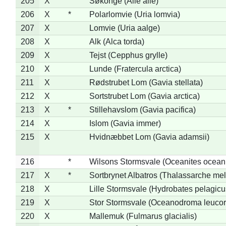
205
X
Søkonge (Alle alle)
206
X
*
Polarlomvie (Uria lomvia)
207
X
Lomvie (Uria aalge)
208
X
Alk (Alca torda)
209
X
Tejst (Cepphus grylle)
210
X
Lunde (Fratercula arctica)
211
X
Rødstrubet Lom (Gavia stellata)
212
X
Sortstrubet Lom (Gavia arctica)
213
X
*
Stillehavslom (Gavia pacifica)
214
X
Islom (Gavia immer)
215
X
Hvidnæbbet Lom (Gavia adamsii)
216
*
Wilsons Stormsvale (Oceanites ocean
217
X
*
Sortbrynet Albatros (Thalassarche me
218
X
Lille Stormsvale (Hydrobates pelagicu
219
X
Stor Stormsvale (Oceanodroma leuco
220
X
Mallemuk (Fulmarus glacialis)