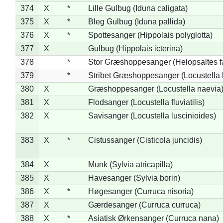
374
X
*
Lille Gulbug (Iduna caligata)
375
X
*
Bleg Gulbug (Iduna pallida)
376
X
*
Spottesanger (Hippolais polyglotta)
377
X
Gulbug (Hippolais icterina)
378
*
Stor Græshoppesanger (Helopsaltes fa
379
*
Stribet Græshoppesanger (Locustella 
380
X
Græshoppesanger (Locustella naevia
381
X
Flodsanger (Locustella fluviatilis)
382
X
Savisanger (Locustella luscinioides)
383
X
*
Cistussanger (Cisticola juncidis)
384
X
Munk (Sylvia atricapilla)
385
X
Havesanger (Sylvia borin)
386
X
*
Høgesanger (Curruca nisoria)
387
X
Gærdesanger (Curruca curruca)
388
X
*
Asiatisk Ørkensanger (Curruca nana)