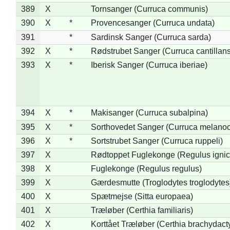
389
X
Tornsanger (Curruca communis)
390
X
*
Provencesanger (Curruca undata)
391
*
Sardinsk Sanger (Curruca sarda)
392
X
*
Rødstrubet Sanger (Curruca cantillans
393
X
*
Iberisk Sanger (Curruca iberiae)
394
X
*
Makisanger (Curruca subalpina)
395
X
*
Sorthovedet Sanger (Curruca melano
396
X
*
Sortstrubet Sanger (Curruca ruppeli)
397
X
Rødtoppet Fuglekonge (Regulus ignica
398
X
Fuglekonge (Regulus regulus)
399
X
Gærdesmutte (Troglodytes troglodytes
400
X
Spætmejse (Sitta europaea)
401
X
Træløber (Certhia familiaris)
402
X
Korttået Træløber (Certhia brachydact