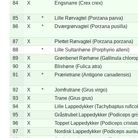
84
X
Engsnarre (Crex crex)
85
X
*
Lille Rørvagtel (Porzana parva)
86
X
*
Dværgrørvagtel (Porzana pusilla)
87
X
Plettet Rørvagtel (Porzana porzana)
88
*
Lille Sultanhøne (Porphyrio alleni)
89
X
Grønbenet Rørhøne (Gallinula chloro
90
X
Blishøne (Fulica atra)
91
X
*
Prærietrane (Antigone canadensis)
92
X
*
Jomfrutrane (Grus virgo)
93
X
Trane (Grus grus)
94
X
Lille Lappedykker (Tachybaptus ruficol
95
X
Gråstrubet Lappedykker (Podiceps gr
96
X
Toppet Lappedykker (Podiceps cristat
97
X
Nordisk Lappedykker (Podiceps auritu