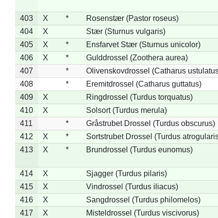
403
X
*
Rosenstær (Pastor roseus)
404
X
Stær (Sturnus vulgaris)
405
X
*
Ensfarvet Stær (Sturnus unicolor)
406
X
*
Gulddrossel (Zoothera aurea)
407
*
Olivenskovdrossel (Catharus ustulatus
408
*
Eremitdrossel (Catharus guttatus)
409
X
Ringdrossel (Turdus torquatus)
410
X
Solsort (Turdus merula)
411
*
Gråstrubet Drossel (Turdus obscurus)
412
X
*
Sortstrubet Drossel (Turdus atrogularis
413
X
*
Brundrossel (Turdus eunomus)
414
X
Sjagger (Turdus pilaris)
415
X
Vindrossel (Turdus iliacus)
416
X
Sangdrossel (Turdus philomelos)
417
X
Misteldrossel (Turdus viscivorus)