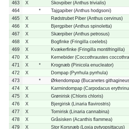
463
X
Skovpiber (Anthus trivialis)
464
*
Tajgapiber (Anthus hodgsoni)
465
X
Rødstrubet Piber (Anthus cervinus)
466
X
Bjergpiber (Anthus spinoletta)
467
X
Skærpiber (Anthus petrosus)
468
X
Bogfinke (Fringilla coelebs)
469
X
Kvækerfinke (Fringilla montifringilla)
470
X
Kernebider (Coccothraustes coccothra
471
X
*
Krognæb (Pinicola enucleator)
472
X
Dompap (Pyrrhula pyrrhula)
473
*
Ørkendompap (Bucanetes githagineus
474
X
Karmindompap (Carpodacus erythrinu
475
X
Grønirisk (Chloris chloris)
476
X
Bjergirisk (Linaria flavirostris)
477
X
Tornirisk (Linaria cannabina)
478
X
Gråsisken (Acanthis flammea)
479
X
Stor Korsnæb (Loxia pytyopsittacus)