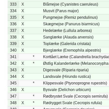
333
X
Blåmejse (Cyanistes caeruleus)
334
X
Musvit (Parus major)
335
X
Pungmejse (Remiz pendulinus)
336
X
Skægmejse (Panurus biarmicus)
337
X
Hedelærke (Lullula arborea)
338
X
Sanglærke (Alauda arvensis)
339
X
Toplærke (Galerida cristata)
340
X
Bjerglærke (Eremophila alpestris)
341
*
Korttået Lærke (Calandrella brachydac
342
X
*
Østlig Kalanderlærke (Melanocorypha
343
X
Digesvale (Riparia riparia)
344
X
Landsvale (Hirundo rustica)
345
*
Klippesvale (Ptyonoprogne rupestris)
346
X
Bysvale (Delichon urbicum)
347
*
Rødbrystet Svale (Cecropis semirufa)
348
X
*
Rødrygget Svale (Cecropis rufula)