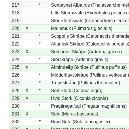
217
*
Sortbrynet Albatros (Thalassarche me
218
Lille Stormsvale (Hydrobates pelagicu
219
Stor Stormsvale (Oceanodroma leuco
220
X
Mallemuk (Fulmarus glacialis)
221
*
Scopolis Skråpe (Calonectris diomed
222
*
Atlantisk Skråpe (Calonectris borealis
223
X
Sodfarvet Skråpe (Ardenna grisea)
224
*
Storskråpe (Ardenna gravis)
225
X
Almindelig Skråpe (Puffinus puffinus)
226
*
Middelhavsskråpe (Puffinus yelkouan)
227
*
Tropeskråpe (Puffinus lherminieri)
228
X
*
Sort Stork (Ciconia nigra)
229
X
Hvid Stork (Ciconia ciconia)
230
*
Pragtfregatfugl (Fregata magnificens)
231
X
Sule (Morus bassanus)
232
*
Brun Sule (Sula leucogaster)