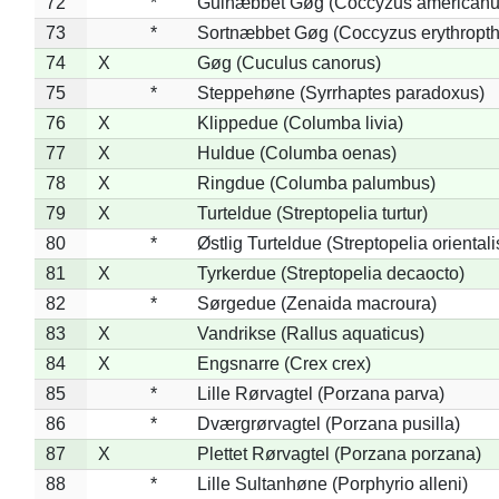
72
*
Gulnæbbet Gøg (Coccyzus americanu
73
*
Sortnæbbet Gøg (Coccyzus erythropt
74
X
Gøg (Cuculus canorus)
75
*
Steppehøne (Syrrhaptes paradoxus)
76
X
Klippedue (Columba livia)
77
X
Huldue (Columba oenas)
78
X
Ringdue (Columba palumbus)
79
X
Turteldue (Streptopelia turtur)
80
*
Østlig Turteldue (Streptopelia orientali
81
X
Tyrkerdue (Streptopelia decaocto)
82
*
Sørgedue (Zenaida macroura)
83
X
Vandrikse (Rallus aquaticus)
84
X
Engsnarre (Crex crex)
85
*
Lille Rørvagtel (Porzana parva)
86
*
Dværgrørvagtel (Porzana pusilla)
87
X
Plettet Rørvagtel (Porzana porzana)
88
*
Lille Sultanhøne (Porphyrio alleni)