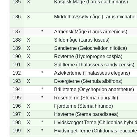
185
X
Kaspisk Måge (Larus cachinnans)
186
X
Middelhavssølvmåge (Larus michahell
187
*
Armensk Måge (Larus armenicus)
188
X
Sildemåge (Larus fuscus)
189
X
Sandterne (Gelochelidon nilotica)
190
X
Rovterne (Hydroprogne caspia)
191
X
Splitterne (Thalasseus sandvicensis)
192
*
Aztekerterne (Thalasseus elegans)
193
X
Dværgterne (Sternula albifrons)
194
*
Brilleterne (Onychoprion anaethetus)
195
*
Rosenterne (Sterna dougallii)
196
X
Fjordterne (Sterna hirundo)
197
X
Havterne (Sterna paradisaea)
198
X
*
Hvidskægget Terne (Chlidonias hybrid
199
X
*
Hvidvinget Terne (Chlidonias leucopte