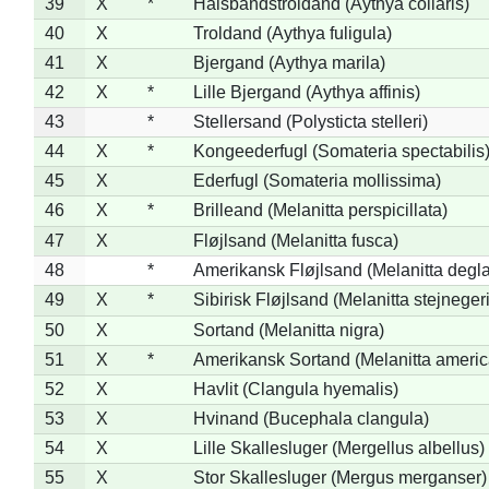
39
X
*
Halsbåndstroldand (Aythya collaris)
40
X
Troldand (Aythya fuligula)
41
X
Bjergand (Aythya marila)
42
X
*
Lille Bjergand (Aythya affinis)
43
*
Stellersand (Polysticta stelleri)
44
X
*
Kongeederfugl (Somateria spectabilis
45
X
Ederfugl (Somateria mollissima)
46
X
*
Brilleand (Melanitta perspicillata)
47
X
Fløjlsand (Melanitta fusca)
48
*
Amerikansk Fløjlsand (Melanitta degla
49
X
*
Sibirisk Fløjlsand (Melanitta stejnegeri
50
X
Sortand (Melanitta nigra)
51
X
*
Amerikansk Sortand (Melanitta ameri
52
X
Havlit (Clangula hyemalis)
53
X
Hvinand (Bucephala clangula)
54
X
Lille Skallesluger (Mergellus albellus)
55
X
Stor Skallesluger (Mergus merganser)