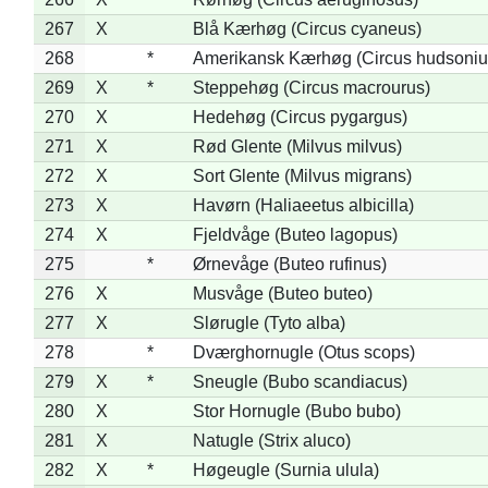
267
X
Blå Kærhøg (Circus cyaneus)
268
*
Amerikansk Kærhøg (Circus hudsoniu
269
X
*
Steppehøg (Circus macrourus)
270
X
Hedehøg (Circus pygargus)
271
X
Rød Glente (Milvus milvus)
272
X
Sort Glente (Milvus migrans)
273
X
Havørn (Haliaeetus albicilla)
274
X
Fjeldvåge (Buteo lagopus)
275
*
Ørnevåge (Buteo rufinus)
276
X
Musvåge (Buteo buteo)
277
X
Slørugle (Tyto alba)
278
*
Dværghornugle (Otus scops)
279
X
*
Sneugle (Bubo scandiacus)
280
X
Stor Hornugle (Bubo bubo)
281
X
Natugle (Strix aluco)
282
X
*
Høgeugle (Surnia ulula)