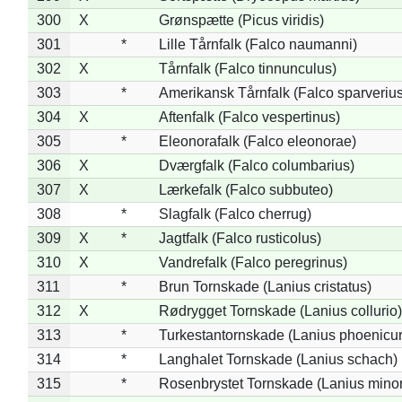
300
X
Grønspætte (Picus viridis)
301
*
Lille Tårnfalk (Falco naumanni)
302
X
Tårnfalk (Falco tinnunculus)
303
*
Amerikansk Tårnfalk (Falco sparverius
304
X
Aftenfalk (Falco vespertinus)
305
*
Eleonorafalk (Falco eleonorae)
306
X
Dværgfalk (Falco columbarius)
307
X
Lærkefalk (Falco subbuteo)
308
*
Slagfalk (Falco cherrug)
309
X
*
Jagtfalk (Falco rusticolus)
310
X
Vandrefalk (Falco peregrinus)
311
*
Brun Tornskade (Lanius cristatus)
312
X
Rødrygget Tornskade (Lanius collurio)
313
*
Turkestantornskade (Lanius phoenicur
314
*
Langhalet Tornskade (Lanius schach)
315
*
Rosenbrystet Tornskade (Lanius minor