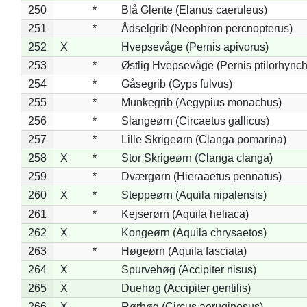
250
*
Blå Glente (Elanus caeruleus)
251
*
Ådselgrib (Neophron percnopterus)
252
X
Hvepsevåge (Pernis apivorus)
253
*
Østlig Hvepsevåge (Pernis ptilorhync
254
*
Gåsegrib (Gyps fulvus)
255
*
Munkegrib (Aegypius monachus)
256
*
Slangeørn (Circaetus gallicus)
257
*
Lille Skrigeørn (Clanga pomarina)
258
X
*
Stor Skrigeørn (Clanga clanga)
259
*
Dværgørn (Hieraaetus pennatus)
260
X
*
Steppeørn (Aquila nipalensis)
261
*
Kejserørn (Aquila heliaca)
262
X
Kongeørn (Aquila chrysaetos)
263
*
Høgeørn (Aquila fasciata)
264
X
Spurvehøg (Accipiter nisus)
265
X
Duehøg (Accipiter gentilis)
266
X
Rørhøg (Circus aeruginosus)