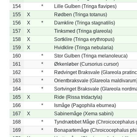
154
*
Lille Gulben (Tringa flavipes)
155
X
Rødben (Tringa totanus)
156
X
*
Damklire (Tringa stagnatilis)
157
X
Tinksmed (Tringa glareola)
158
X
Sortklire (Tringa erythropus)
159
X
Hvidklire (Tringa nebularia)
160
*
Stor Gulben (Tringa melanoleuca)
161
*
Ørkenløber (Cursorius cursor)
162
*
Rødvinget Braksvale (Glareola pratinc
163
*
Orientbraksvale (Glareola maldivarum
164
*
Sortvinget Braksvale (Glareola nordm
165
X
Ride (Rissa tridactyla)
166
*
Ismåge (Pagophila eburnea)
167
X
Sabinemåge (Xema sabini)
168
*
Tyndnæbbet Måge (Chroicocephalus 
169
*
Bonapartemåge (Chroicocephalus phil