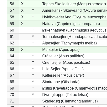
56
X
Toppet Skallesluger (Mergus serrator)
57
X
*
Amerikansk Skarveand (Oxyura jamai
58
X
*
Hvidhovedet And (Oxyura leucocepha
59
X
Natravn (Caprimulgus europaeus)
60
*
Ørkennatravn (Caprimulgus aegyptius
61
*
Tornhalesejler (Hirundapus caudacutu
62
*
Alpesejler (Tachymarptis melba)
63
X
Mursejler (Apus apus)
64
*
Gråsejler (Apus pallidus)
65
*
Orientsejler (Apus pacificus)
66
*
Lille Sejler (Apus affinis)
67
*
Kaffersejler (Apus caffer)
68
*
Stortrappe (Otis tarda)
69
*
Østlig Kravetrappe (Chlamydotis macq
70
*
Dværgtrappe (Tetrax tetrax)
71
*
Skadegøg (Clamator glandarius)