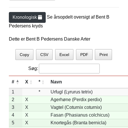
Se årsopdelt oversigt af
Bent B
Kronologisk
Pedersen
s kryds
Dette er Bent B Pedersens Danske Arter
Copy
CSV
Excel
PDF
Print
Søg:
#
X
*
Navn
1
*
Urfugl (Lyrurus tetrix)
2
X
Agerhøne (Perdix perdix)
3
X
Vagtel (Coturnix coturnix)
4
X
Fasan (Phasianus colchicus)
5
X
Knortegås (Branta bernicla)