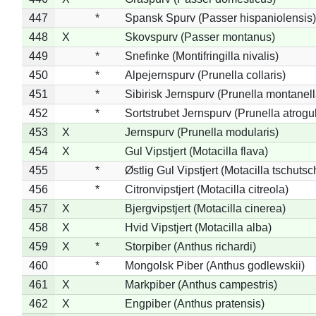
447
*
Spansk Spurv (Passer hispaniolensis)
448
X
Skovspurv (Passer montanus)
449
*
Snefinke (Montifringilla nivalis)
450
*
Alpejernspurv (Prunella collaris)
451
*
Sibirisk Jernspurv (Prunella montanell
452
*
Sortstrubet Jernspurv (Prunella atrogul
453
X
Jernspurv (Prunella modularis)
454
X
Gul Vipstjert (Motacilla flava)
455
*
Østlig Gul Vipstjert (Motacilla tschuts
456
*
Citronvipstjert (Motacilla citreola)
457
X
Bjergvipstjert (Motacilla cinerea)
458
X
Hvid Vipstjert (Motacilla alba)
459
X
*
Storpiber (Anthus richardi)
460
*
Mongolsk Piber (Anthus godlewskii)
461
X
Markpiber (Anthus campestris)
462
X
Engpiber (Anthus pratensis)