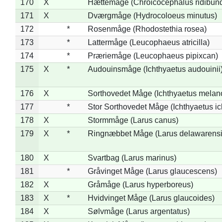
170
X
Hættemåge (Chroicocephalus ridibun
171
X
Dværgmåge (Hydrocoloeus minutus)
172
*
Rosenmåge (Rhodostethia rosea)
173
*
Lattermåge (Leucophaeus atricilla)
174
*
Præriemåge (Leucophaeus pipixcan)
175
X
*
Audouinsmåge (Ichthyaetus audouinii
176
X
Sorthovedet Måge (Ichthyaetus melan
177
*
Stor Sorthovedet Måge (Ichthyaetus ic
178
X
Stormmåge (Larus canus)
179
X
*
Ringnæbbet Måge (Larus delawarensi
180
X
Svartbag (Larus marinus)
181
*
Gråvinget Måge (Larus glaucescens)
182
X
Gråmåge (Larus hyperboreus)
183
X
*
Hvidvinget Måge (Larus glaucoides)
184
X
Sølvmåge (Larus argentatus)