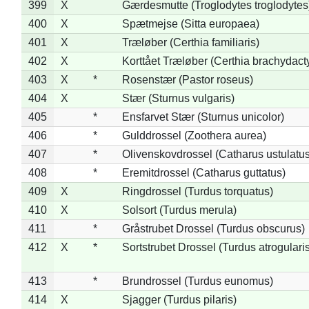
399
X
Gærdesmutte (Troglodytes troglodytes
400
X
Spætmejse (Sitta europaea)
401
X
Træløber (Certhia familiaris)
402
X
Korttået Træløber (Certhia brachydact
403
X
*
Rosenstær (Pastor roseus)
404
X
Stær (Sturnus vulgaris)
405
*
Ensfarvet Stær (Sturnus unicolor)
406
*
Gulddrossel (Zoothera aurea)
407
*
Olivenskovdrossel (Catharus ustulatus
408
*
Eremitdrossel (Catharus guttatus)
409
X
Ringdrossel (Turdus torquatus)
410
X
Solsort (Turdus merula)
411
*
Gråstrubet Drossel (Turdus obscurus)
412
X
*
Sortstrubet Drossel (Turdus atrogularis
413
*
Brundrossel (Turdus eunomus)
414
X
Sjagger (Turdus pilaris)