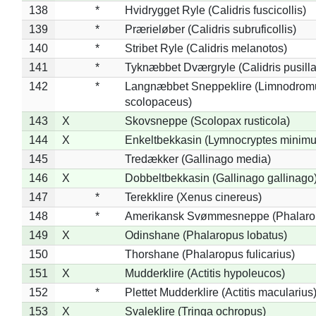
138
*
Hvidrygget Ryle (Calidris fuscicollis)
139
*
Prærieløber (Calidris subruficollis)
140
*
Stribet Ryle (Calidris melanotos)
141
*
Tyknæbbet Dværgryle (Calidris pusilla
142
*
Langnæbbet Sneppeklire (Limnodrom
scolopaceus)
143
X
Skovsneppe (Scolopax rusticola)
144
X
Enkeltbekkasin (Lymnocryptes minimu
145
Tredækker (Gallinago media)
146
X
Dobbeltbekkasin (Gallinago gallinago
147
*
Terekklire (Xenus cinereus)
148
*
Amerikansk Svømmesneppe (Phalaropu
149
X
Odinshane (Phalaropus lobatus)
150
Thorshane (Phalaropus fulicarius)
151
X
Mudderklire (Actitis hypoleucos)
152
*
Plettet Mudderklire (Actitis macularius
153
X
Svaleklire (Tringa ochropus)