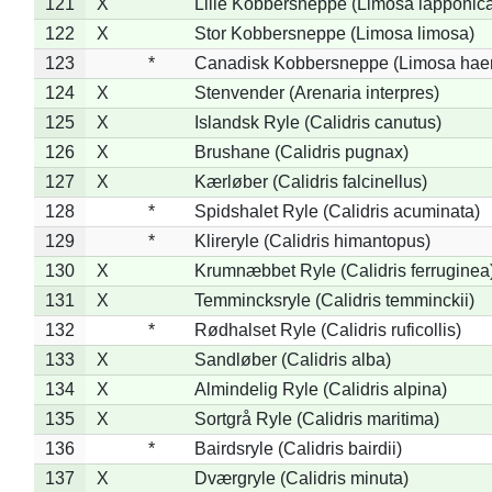
121
X
Lille Kobbersneppe (Limosa lapponic
122
X
Stor Kobbersneppe (Limosa limosa)
123
*
Canadisk Kobbersneppe (Limosa hae
124
X
Stenvender (Arenaria interpres)
125
X
Islandsk Ryle (Calidris canutus)
126
X
Brushane (Calidris pugnax)
127
X
Kærløber (Calidris falcinellus)
128
*
Spidshalet Ryle (Calidris acuminata)
129
*
Klireryle (Calidris himantopus)
130
X
Krumnæbbet Ryle (Calidris ferruginea
131
X
Temmincksryle (Calidris temminckii)
132
*
Rødhalset Ryle (Calidris ruficollis)
133
X
Sandløber (Calidris alba)
134
X
Almindelig Ryle (Calidris alpina)
135
X
Sortgrå Ryle (Calidris maritima)
136
*
Bairdsryle (Calidris bairdii)
137
X
Dværgryle (Calidris minuta)