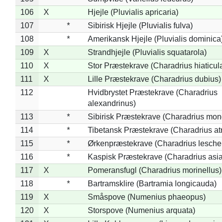
106
X
Hjejle (Pluvialis apricaria)
107
*
Sibirisk Hjejle (Pluvialis fulva)
108
*
Amerikansk Hjejle (Pluvialis dominica
109
X
Strandhjejle (Pluvialis squatarola)
110
X
Stor Præstekrave (Charadrius hiaticul
111
X
Lille Præstekrave (Charadrius dubius)
112
Hvidbrystet Præstekrave (Charadrius
alexandrinus)
113
*
Sibirisk Præstekrave (Charadrius mon
114
*
Tibetansk Præstekrave (Charadrius atr
115
*
Ørkenpræstekrave (Charadrius leschen
116
*
Kaspisk Præstekrave (Charadrius asia
117
X
Pomeransfugl (Charadrius morinellus)
118
*
Bartramsklire (Bartramia longicauda)
119
X
Småspove (Numenius phaeopus)
120
X
Storspove (Numenius arquata)