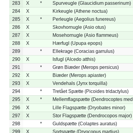
283
X
*
Spurveugle (Glaucidium passerinum)
284
X
Kirkeugle (Athene noctua)
285
X
*
Perleugle (Aegolius funereus)
286
X
Skovhornugle (Asio otus)
287
X
Mosehornugle (Asio flammeus)
288
X
Hærfugl (Upupa epops)
289
*
Ellekrage (Coracias garrulus)
290
X
Isfugl (Alcedo atthis)
291
*
Grøn Biæder (Merops persicus)
292
X
Biæder (Merops apiaster)
293
X
Vendehals (Jynx torquilla)
294
*
Tretået Spætte (Picoides tridactylus)
295
X
*
Mellemflagspætte (Dendrocoptes med
296
X
Lille Flagspætte (Dryobates minor)
297
X
Stor Flagspætte (Dendrocopos major)
298
*
Guldspætte (Colaptes auratus)
299
X
Sortspætte (Dryocopus martius)