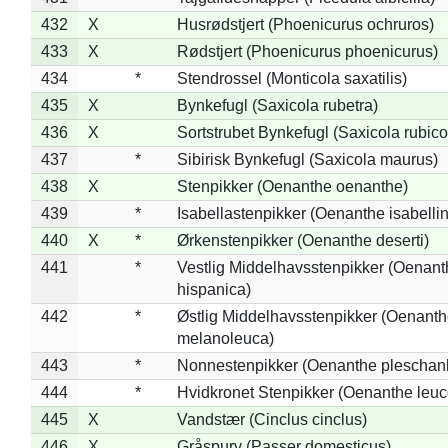
432
X
Husrødstjert (Phoenicurus ochruros)
433
X
Rødstjert (Phoenicurus phoenicurus)
434
*
Stendrossel (Monticola saxatilis)
435
X
Bynkefugl (Saxicola rubetra)
436
X
Sortstrubet Bynkefugl (Saxicola rubico
437
*
Sibirisk Bynkefugl (Saxicola maurus)
438
X
Stenpikker (Oenanthe oenanthe)
439
*
Isabellastenpikker (Oenanthe isabelli
440
X
*
Ørkenstenpikker (Oenanthe deserti)
441
*
Vestlig Middelhavsstenpikker (Oenant
hispanica)
442
*
Østlig Middelhavsstenpikker (Oenant
melanoleuca)
443
*
Nonnestenpikker (Oenanthe pleschan
444
*
Hvidkronet Stenpikker (Oenanthe leu
445
X
Vandstær (Cinclus cinclus)
446
X
Gråspurv (Passer domesticus)