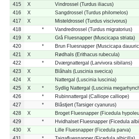
415
X
Vindrossel (Turdus iliacus)
416
X
Sangdrossel (Turdus philomelos)
417
X
Misteldrossel (Turdus viscivorus)
418
*
Vandredrossel (Turdus migratorius)
419
X
Grå Fluesnapper (Muscicapa striata)
420
*
Brun Fluesnapper (Muscicapa dauuric
421
X
Rødhals (Erithacus rubecula)
422
*
Dværgnattergal (Larvivora sibilans)
423
X
Blåhals (Luscinia svecica)
424
X
Nattergal (Luscinia luscinia)
425
X
*
Sydlig Nattergal (Luscinia megarhync
426
*
Rubinnattergal (Calliope calliope)
427
*
Blåstjert (Tarsiger cyanurus)
428
X
Broget Fluesnapper (Ficedula hypole
429
*
Hvidhalset Fluesnapper (Ficedula albic
430
X
Lille Fluesnapper (Ficedula parva)
431
*
Tajgafluesnapper (Ficedula albicilla)