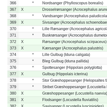
366
*
Nordsanger (Phylloscopus borealis)
367
X
Drosselrørsanger (Acrocephalus arun
368
*
Vandsanger (Acrocephalus paludicola
369
X
Sivsanger (Acrocephalus schoenobae
370
*
Lille Rørsanger (Acrocephalus agricol
371
*
Buskrørsanger (Acrocephalus dumeto
372
X
Rørsanger (Acrocephalus scirpaceus)
373
X
Kærsanger (Acrocephalus palustris)
374
*
Lille Gulbug (Iduna caligata)
375
*
Bleg Gulbug (Iduna pallida)
376
*
Spottesanger (Hippolais polyglotta)
377
X
Gulbug (Hippolais icterina)
378
*
Stor Græshoppesanger (Helopsaltes fa
379
*
Stribet Græshoppesanger (Locustella 
380
X
Græshoppesanger (Locustella naevia
381
X
Flodsanger (Locustella fluviatilis)
382
X
Savisanger (Locustella luscinioides)