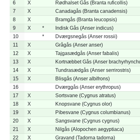
6
X
Rødhalset Gås (Branta ruficollis)
7
X
Canadagås (Branta canadensis)
8
X
Bramgås (Branta leucopsis)
9
X
*
Indisk Gås (Anser indicus)
10
*
Dværgsnegås (Anser rossii)
11
X
Grågås (Anser anser)
12
X
Tajgasædgås (Anser fabalis)
13
X
Kortnæbbet Gås (Anser brachyrhynch
14
X
Tundrasædgås (Anser serrirostris)
15
X
Blisgås (Anser albifrons)
16
Dværggås (Anser erythropus)
17
X
Sortsvane (Cygnus atratus)
18
X
Knopsvane (Cygnus olor)
19
X
Pibesvane (Cygnus columbianus)
20
X
Sangsvane (Cygnus cygnus)
21
X
Nilgås (Alopochen aegyptiaca)
22
X
Gravand (Tadorna tadorna)