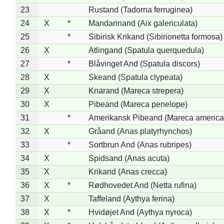
23
Rustand (Tadorna ferruginea)
24
X
*
Mandarinand (Aix galericulata)
25
*
Sibirisk Krikand (Sibirionetta formosa)
26
X
Atlingand (Spatula querquedula)
27
*
Blåvinget And (Spatula discors)
28
X
Skeand (Spatula clypeata)
29
X
Knarand (Mareca strepera)
30
X
Pibeand (Mareca penelope)
31
*
Amerikansk Pibeand (Mareca america
32
X
Gråand (Anas platyrhynchos)
33
*
Sortbrun And (Anas rubripes)
34
X
Spidsand (Anas acuta)
35
X
Krikand (Anas crecca)
36
X
*
Rødhovedet And (Netta rufina)
37
X
Taffeland (Aythya ferina)
38
X
*
Hvidøjet And (Aythya nyroca)