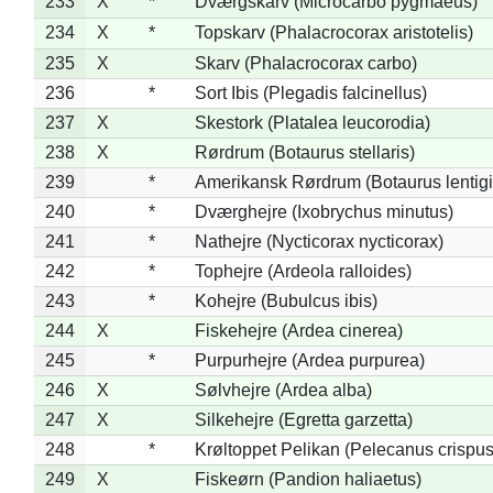
233
X
*
Dværgskarv (Microcarbo pygmaeus)
234
X
*
Topskarv (Phalacrocorax aristotelis)
235
X
Skarv (Phalacrocorax carbo)
236
*
Sort Ibis (Plegadis falcinellus)
237
X
Skestork (Platalea leucorodia)
238
X
Rørdrum (Botaurus stellaris)
239
*
Amerikansk Rørdrum (Botaurus lentig
240
*
Dværghejre (Ixobrychus minutus)
241
*
Nathejre (Nycticorax nycticorax)
242
*
Tophejre (Ardeola ralloides)
243
*
Kohejre (Bubulcus ibis)
244
X
Fiskehejre (Ardea cinerea)
245
*
Purpurhejre (Ardea purpurea)
246
X
Sølvhejre (Ardea alba)
247
X
Silkehejre (Egretta garzetta)
248
*
Krøltoppet Pelikan (Pelecanus crispus
249
X
Fiskeørn (Pandion haliaetus)