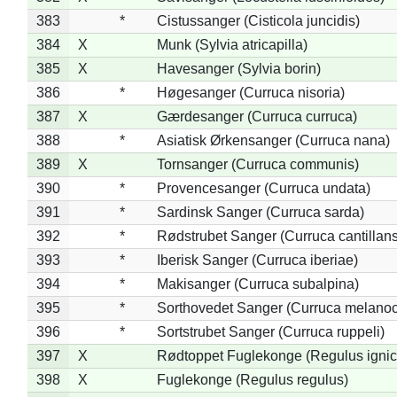
383
*
Cistussanger (Cisticola juncidis)
384
X
Munk (Sylvia atricapilla)
385
X
Havesanger (Sylvia borin)
386
*
Høgesanger (Curruca nisoria)
387
X
Gærdesanger (Curruca curruca)
388
*
Asiatisk Ørkensanger (Curruca nana)
389
X
Tornsanger (Curruca communis)
390
*
Provencesanger (Curruca undata)
391
*
Sardinsk Sanger (Curruca sarda)
392
*
Rødstrubet Sanger (Curruca cantillans
393
*
Iberisk Sanger (Curruca iberiae)
394
*
Makisanger (Curruca subalpina)
395
*
Sorthovedet Sanger (Curruca melano
396
*
Sortstrubet Sanger (Curruca ruppeli)
397
X
Rødtoppet Fuglekonge (Regulus ignica
398
X
Fuglekonge (Regulus regulus)