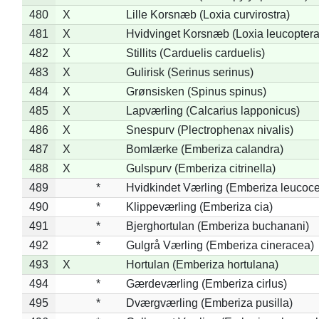
480
X
Lille Korsnæb (Loxia curvirostra)
481
X
Hvidvinget Korsnæb (Loxia leucoptera
482
X
Stillits (Carduelis carduelis)
483
X
Gulirisk (Serinus serinus)
484
X
Grønsisken (Spinus spinus)
485
X
Lapværling (Calcarius lapponicus)
486
X
Snespurv (Plectrophenax nivalis)
487
X
Bomlærke (Emberiza calandra)
488
X
Gulspurv (Emberiza citrinella)
489
*
Hvidkindet Værling (Emberiza leucoc
490
*
Klippeværling (Emberiza cia)
491
*
Bjerghortulan (Emberiza buchanani)
492
*
Gulgrå Værling (Emberiza cineracea)
493
X
Hortulan (Emberiza hortulana)
494
*
Gærdeværling (Emberiza cirlus)
495
*
Dværgværling (Emberiza pusilla)