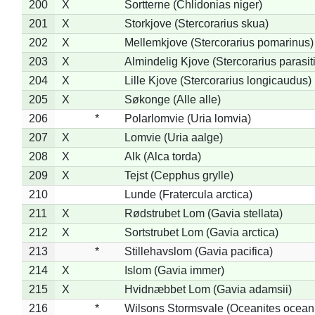
200
X
Sortterne (Chlidonias niger)
201
X
Storkjove (Stercorarius skua)
202
X
Mellemkjove (Stercorarius pomarinus)
203
X
Almindelig Kjove (Stercorarius parasit
204
X
Lille Kjove (Stercorarius longicaudus)
205
X
Søkonge (Alle alle)
206
*
Polarlomvie (Uria lomvia)
207
X
Lomvie (Uria aalge)
208
X
Alk (Alca torda)
209
X
Tejst (Cepphus grylle)
210
Lunde (Fratercula arctica)
211
X
Rødstrubet Lom (Gavia stellata)
212
X
Sortstrubet Lom (Gavia arctica)
213
*
Stillehavslom (Gavia pacifica)
214
X
Islom (Gavia immer)
215
X
Hvidnæbbet Lom (Gavia adamsii)
216
*
Wilsons Stormsvale (Oceanites ocean