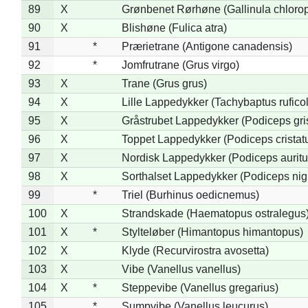
89
X
Grønbenet Rørhøne (Gallinula chloro
90
X
Blishøne (Fulica atra)
91
*
Prærietrane (Antigone canadensis)
92
*
Jomfrutrane (Grus virgo)
93
X
Trane (Grus grus)
94
X
Lille Lappedykker (Tachybaptus ruficol
95
X
Gråstrubet Lappedykker (Podiceps gr
96
X
Toppet Lappedykker (Podiceps cristat
97
X
Nordisk Lappedykker (Podiceps auritu
98
X
Sorthalset Lappedykker (Podiceps nigri
99
*
Triel (Burhinus oedicnemus)
100
X
Strandskade (Haematopus ostralegus
101
X
*
Stylteløber (Himantopus himantopus)
102
X
Klyde (Recurvirostra avosetta)
103
X
Vibe (Vanellus vanellus)
104
X
*
Steppevibe (Vanellus gregarius)
105
*
Sumpvibe (Vanellus leucurus)