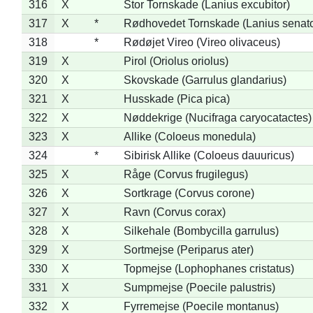
316
X
Stor Tornskade (Lanius excubitor)
317
X
*
Rødhovedet Tornskade (Lanius senato
318
*
Rødøjet Vireo (Vireo olivaceus)
319
X
Pirol (Oriolus oriolus)
320
X
Skovskade (Garrulus glandarius)
321
X
Husskade (Pica pica)
322
X
Nøddekrige (Nucifraga caryocatactes)
323
X
Allike (Coloeus monedula)
324
*
Sibirisk Allike (Coloeus dauuricus)
325
X
Råge (Corvus frugilegus)
326
X
Sortkrage (Corvus corone)
327
X
Ravn (Corvus corax)
328
X
Silkehale (Bombycilla garrulus)
329
X
Sortmejse (Periparus ater)
330
X
Topmejse (Lophophanes cristatus)
331
X
Sumpmejse (Poecile palustris)
332
X
Fyrremejse (Poecile montanus)