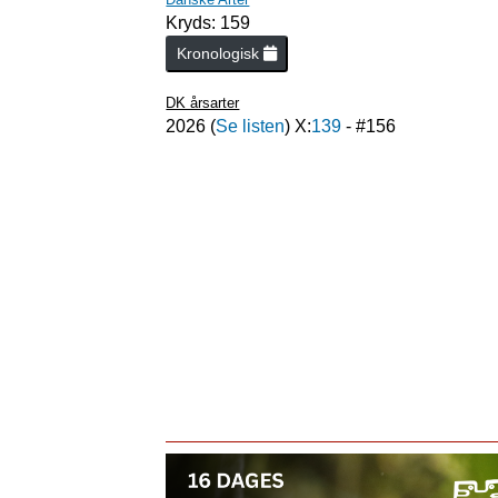
Kryds: 159
Kronologisk
DK årsarter
2026
(
Se listen
) X:
139
- #
156