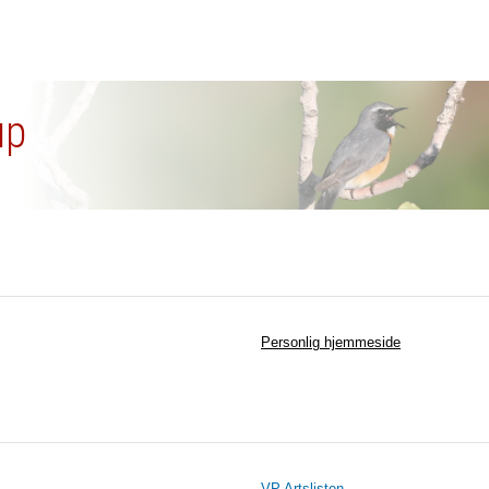
up
Personlig hjemmeside
VP Artslisten