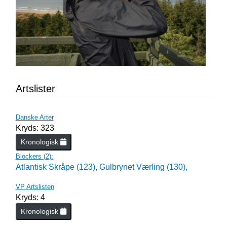
Artslister
Danske Arter
Kryds: 323
Kronologisk
Blockers (
2
):
Atlantisk Skråpe (123),
Gulbrynet Værling (130),
VP Artslisten
Kryds: 4
Kronologisk