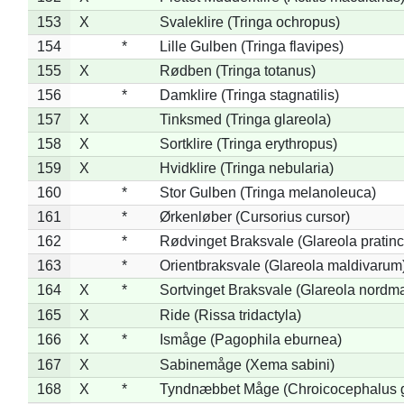
153
X
Svaleklire (Tringa ochropus)
154
*
Lille Gulben (Tringa flavipes)
155
X
Rødben (Tringa totanus)
156
*
Damklire (Tringa stagnatilis)
157
X
Tinksmed (Tringa glareola)
158
X
Sortklire (Tringa erythropus)
159
X
Hvidklire (Tringa nebularia)
160
*
Stor Gulben (Tringa melanoleuca)
161
*
Ørkenløber (Cursorius cursor)
162
*
Rødvinget Braksvale (Glareola pratinc
163
*
Orientbraksvale (Glareola maldivarum
164
X
*
Sortvinget Braksvale (Glareola nordm
165
X
Ride (Rissa tridactyla)
166
X
*
Ismåge (Pagophila eburnea)
167
X
Sabinemåge (Xema sabini)
168
X
*
Tyndnæbbet Måge (Chroicocephalus 