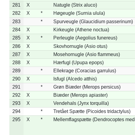
281
X
Natugle (Strix aluco)
282
X
*
Høgeugle (Surnia ulula)
283
*
Spurveugle (Glaucidium passerinum)
284
X
Kirkeugle (Athene noctua)
285
X
*
Perleugle (Aegolius funereus)
286
X
Skovhornugle (Asio otus)
287
X
Mosehornugle (Asio flammeus)
288
X
Hærfugl (Upupa epops)
289
*
Ellekrage (Coracias garrulus)
290
X
Isfugl (Alcedo atthis)
291
*
Grøn Biæder (Merops persicus)
292
X
Biæder (Merops apiaster)
293
X
Vendehals (Jynx torquilla)
294
*
Tretået Spætte (Picoides tridactylus)
295
X
*
Mellemflagspætte (Dendrocoptes med