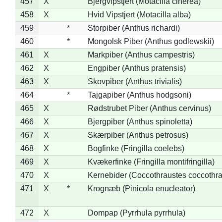
457
X
Bjergvipstjert (Motacilla cinerea)
458
X
Hvid Vipstjert (Motacilla alba)
459
*
Storpiber (Anthus richardi)
460
*
Mongolsk Piber (Anthus godlewskii)
461
X
Markpiber (Anthus campestris)
462
X
Engpiber (Anthus pratensis)
463
X
Skovpiber (Anthus trivialis)
464
*
Tajgapiber (Anthus hodgsoni)
465
X
Rødstrubet Piber (Anthus cervinus)
466
X
Bjergpiber (Anthus spinoletta)
467
X
Skærpiber (Anthus petrosus)
468
X
Bogfinke (Fringilla coelebs)
469
X
Kvækerfinke (Fringilla montifringilla)
470
X
Kernebider (Coccothraustes coccothra
471
X
*
Krognæb (Pinicola enucleator)
472
X
Dompap (Pyrrhula pyrrhula)