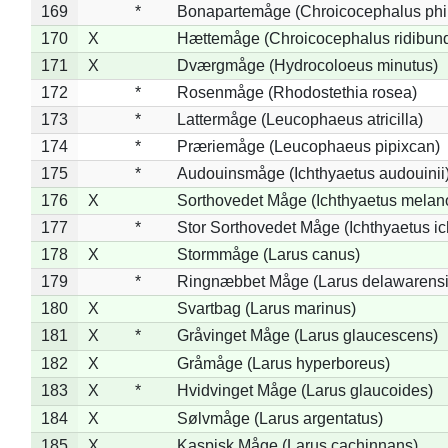
169
*
Bonapartemåge (Chroicocephalus phil
170
X
Hættemåge (Chroicocephalus ridibun
171
X
Dværgmåge (Hydrocoloeus minutus)
172
*
Rosenmåge (Rhodostethia rosea)
173
*
Lattermåge (Leucophaeus atricilla)
174
*
Præriemåge (Leucophaeus pipixcan)
175
*
Audouinsmåge (Ichthyaetus audouinii
176
X
Sorthovedet Måge (Ichthyaetus melan
177
*
Stor Sorthovedet Måge (Ichthyaetus ic
178
X
Stormmåge (Larus canus)
179
*
Ringnæbbet Måge (Larus delawarensi
180
X
Svartbag (Larus marinus)
181
X
*
Gråvinget Måge (Larus glaucescens)
182
X
Gråmåge (Larus hyperboreus)
183
X
*
Hvidvinget Måge (Larus glaucoides)
184
X
Sølvmåge (Larus argentatus)
185
X
Kaspisk Måge (Larus cachinnans)