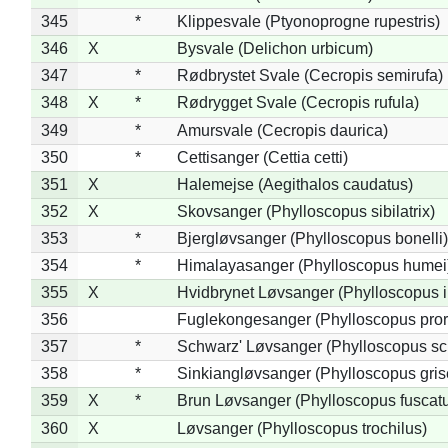
345
*
Klippesvale (Ptyonoprogne rupestris)
346
X
Bysvale (Delichon urbicum)
347
*
Rødbrystet Svale (Cecropis semirufa)
348
X
*
Rødrygget Svale (Cecropis rufula)
349
*
Amursvale (Cecropis daurica)
350
*
Cettisanger (Cettia cetti)
351
X
Halemejse (Aegithalos caudatus)
352
X
Skovsanger (Phylloscopus sibilatrix)
353
*
Bjergløvsanger (Phylloscopus bonelli)
354
*
Himalayasanger (Phylloscopus humei
355
X
Hvidbrynet Løvsanger (Phylloscopus i
356
Fuglekongesanger (Phylloscopus pror
357
*
Schwarz' Løvsanger (Phylloscopus sc
358
*
Sinkiangløvsanger (Phylloscopus gris
359
X
*
Brun Løvsanger (Phylloscopus fuscat
360
X
Løvsanger (Phylloscopus trochilus)