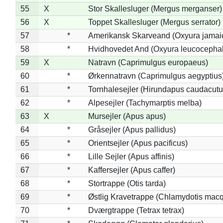
55
X
Stor Skallesluger (Mergus merganser)
56
X
Toppet Skallesluger (Mergus serrator)
57
*
Amerikansk Skarveand (Oxyura jamai
58
*
Hvidhovedet And (Oxyura leucocepha
59
X
Natravn (Caprimulgus europaeus)
60
*
Ørkennatravn (Caprimulgus aegyptius
61
*
Tornhalesejler (Hirundapus caudacutu
62
*
Alpesejler (Tachymarptis melba)
63
X
Mursejler (Apus apus)
64
*
Gråsejler (Apus pallidus)
65
*
Orientsejler (Apus pacificus)
66
*
Lille Sejler (Apus affinis)
67
*
Kaffersejler (Apus caffer)
68
*
Stortrappe (Otis tarda)
69
*
Østlig Kravetrappe (Chlamydotis macq
70
*
Dværgtrappe (Tetrax tetrax)