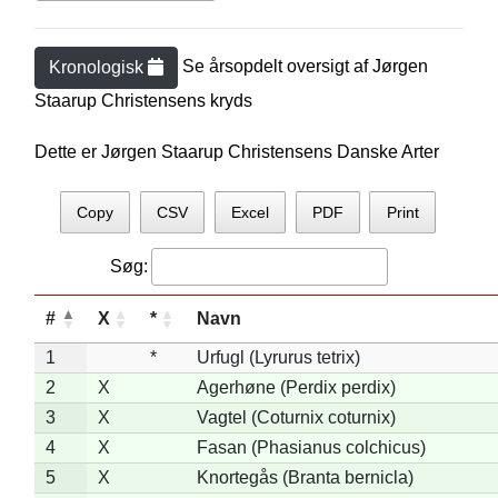
Se årsopdelt oversigt af
Jørgen
Kronologisk
Staarup Christensen
s kryds
Dette er Jørgen Staarup Christensens Danske Arter
Copy
CSV
Excel
PDF
Print
Søg:
#
X
*
Navn
1
*
Urfugl (Lyrurus tetrix)
2
X
Agerhøne (Perdix perdix)
3
X
Vagtel (Coturnix coturnix)
4
X
Fasan (Phasianus colchicus)
5
X
Knortegås (Branta bernicla)