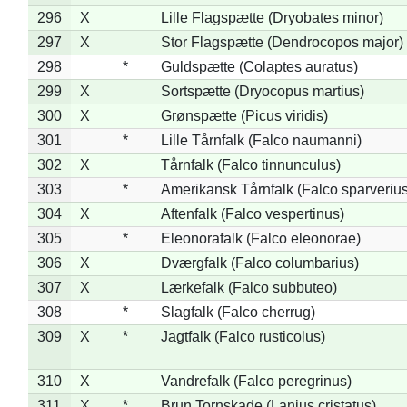
296
X
Lille Flagspætte (Dryobates minor)
297
X
Stor Flagspætte (Dendrocopos major)
298
*
Guldspætte (Colaptes auratus)
299
X
Sortspætte (Dryocopus martius)
300
X
Grønspætte (Picus viridis)
301
*
Lille Tårnfalk (Falco naumanni)
302
X
Tårnfalk (Falco tinnunculus)
303
*
Amerikansk Tårnfalk (Falco sparverius
304
X
Aftenfalk (Falco vespertinus)
305
*
Eleonorafalk (Falco eleonorae)
306
X
Dværgfalk (Falco columbarius)
307
X
Lærkefalk (Falco subbuteo)
308
*
Slagfalk (Falco cherrug)
309
X
*
Jagtfalk (Falco rusticolus)
310
X
Vandrefalk (Falco peregrinus)
311
X
*
Brun Tornskade (Lanius cristatus)