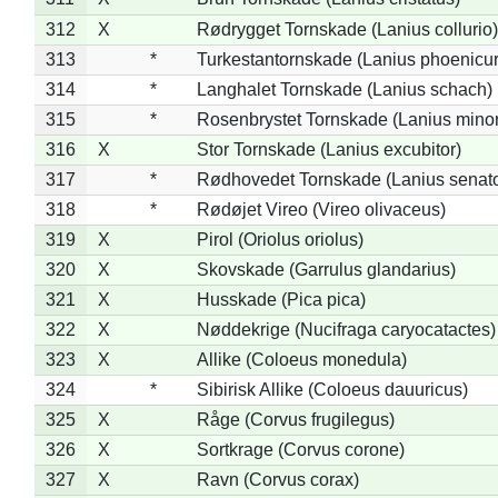
312
X
Rødrygget Tornskade (Lanius collurio)
313
*
Turkestantornskade (Lanius phoenicur
314
*
Langhalet Tornskade (Lanius schach)
315
*
Rosenbrystet Tornskade (Lanius minor
316
X
Stor Tornskade (Lanius excubitor)
317
*
Rødhovedet Tornskade (Lanius senato
318
*
Rødøjet Vireo (Vireo olivaceus)
319
X
Pirol (Oriolus oriolus)
320
X
Skovskade (Garrulus glandarius)
321
X
Husskade (Pica pica)
322
X
Nøddekrige (Nucifraga caryocatactes)
323
X
Allike (Coloeus monedula)
324
*
Sibirisk Allike (Coloeus dauuricus)
325
X
Råge (Corvus frugilegus)
326
X
Sortkrage (Corvus corone)
327
X
Ravn (Corvus corax)