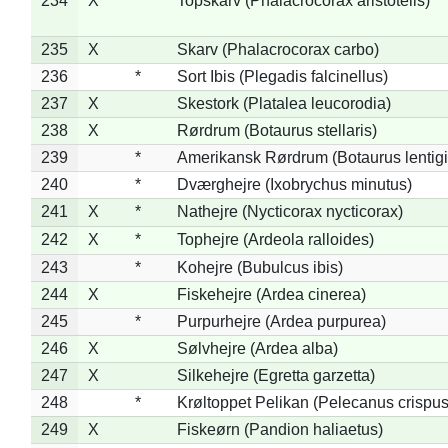
234
X
*
Topskarv (Phalacrocorax aristotelis)
235
X
Skarv (Phalacrocorax carbo)
236
*
Sort Ibis (Plegadis falcinellus)
237
X
Skestork (Platalea leucorodia)
238
X
Rørdrum (Botaurus stellaris)
239
*
Amerikansk Rørdrum (Botaurus lentig
240
*
Dværghejre (Ixobrychus minutus)
241
X
*
Nathejre (Nycticorax nycticorax)
242
X
*
Tophejre (Ardeola ralloides)
243
*
Kohejre (Bubulcus ibis)
244
X
Fiskehejre (Ardea cinerea)
245
*
Purpurhejre (Ardea purpurea)
246
X
Sølvhejre (Ardea alba)
247
X
Silkehejre (Egretta garzetta)
248
*
Krøltoppet Pelikan (Pelecanus crispus
249
X
Fiskeørn (Pandion haliaetus)