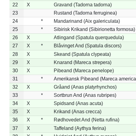
22
X
Gravand (Tadorna tadorna)
23
Rustand (Tadorna ferruginea)
24
*
Mandarinand (Aix galericulata)
25
*
Sibirisk Krikand (Sibirionetta formosa)
26
X
Atlingand (Spatula querquedula)
27
X
*
Blåvinget And (Spatula discors)
28
X
Skeand (Spatula clypeata)
29
X
Knarand (Mareca strepera)
30
X
Pibeand (Mareca penelope)
31
*
Amerikansk Pibeand (Mareca america
32
X
Gråand (Anas platyrhynchos)
33
*
Sortbrun And (Anas rubripes)
34
X
Spidsand (Anas acuta)
35
X
Krikand (Anas crecca)
36
X
*
Rødhovedet And (Netta rufina)
37
X
Taffeland (Aythya ferina)