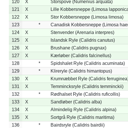
120
X
Storspove (Numenius arquata)
121
X
Lille Kobbersneppe (Limosa lapponic
122
X
Stor Kobbersneppe (Limosa limosa)
123
*
Canadisk Kobbersneppe (Limosa hae
124
X
Stenvender (Arenaria interpres)
125
X
Islandsk Ryle (Calidris canutus)
126
X
Brushane (Calidris pugnax)
127
X
Kærløber (Calidris falcinellus)
128
*
Spidshalet Ryle (Calidris acuminata)
129
*
Klireryle (Calidris himantopus)
130
X
Krumnæbbet Ryle (Calidris ferruginea
131
X
Temmincksryle (Calidris temminckii)
132
*
Rødhalset Ryle (Calidris ruficollis)
133
X
Sandløber (Calidris alba)
134
X
Almindelig Ryle (Calidris alpina)
135
X
Sortgrå Ryle (Calidris maritima)
136
*
Bairdsryle (Calidris bairdii)