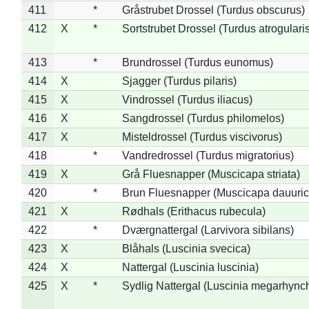
411
*
Gråstrubet Drossel (Turdus obscurus)
412
X
*
Sortstrubet Drossel (Turdus atrogularis
413
*
Brundrossel (Turdus eunomus)
414
X
Sjagger (Turdus pilaris)
415
X
Vindrossel (Turdus iliacus)
416
X
Sangdrossel (Turdus philomelos)
417
X
Misteldrossel (Turdus viscivorus)
418
*
Vandredrossel (Turdus migratorius)
419
X
Grå Fluesnapper (Muscicapa striata)
420
*
Brun Fluesnapper (Muscicapa dauuric
421
X
Rødhals (Erithacus rubecula)
422
*
Dværgnattergal (Larvivora sibilans)
423
X
Blåhals (Luscinia svecica)
424
X
Nattergal (Luscinia luscinia)
425
X
*
Sydlig Nattergal (Luscinia megarhync