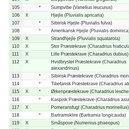
105
*
Sumpvibe (Vanellus leucurus)
106
X
Hjejle (Pluvialis apricaria)
107
*
Sibirisk Hjejle (Pluvialis fulva)
108
*
Amerikansk Hjejle (Pluvialis dominica
109
X
Strandhjejle (Pluvialis squatarola)
110
X
Stor Præstekrave (Charadrius hiaticul
111
X
Lille Præstekrave (Charadrius dubius)
112
X
Hvidbrystet Præstekrave (Charadrius
alexandrinus)
113
*
Sibirisk Præstekrave (Charadrius mon
114
*
Tibetansk Præstekrave (Charadrius atr
115
X
*
Ørkenpræstekrave (Charadrius leschen
116
*
Kaspisk Præstekrave (Charadrius asia
117
X
Pomeransfugl (Charadrius morinellus)
118
*
Bartramsklire (Bartramia longicauda)
119
X
Småspove (Numenius phaeopus)