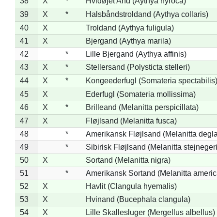
38
X
*
Hvidøjet And (Aythya nyroca)
39
X
*
Halsbåndstroldand (Aythya collaris)
40
X
Troldand (Aythya fuligula)
41
X
Bjergand (Aythya marila)
42
*
Lille Bjergand (Aythya affinis)
43
X
*
Stellersand (Polysticta stelleri)
44
X
*
Kongeederfugl (Somateria spectabilis
45
X
Ederfugl (Somateria mollissima)
46
X
*
Brilleand (Melanitta perspicillata)
47
X
Fløjlsand (Melanitta fusca)
48
*
Amerikansk Fløjlsand (Melanitta degla
49
*
Sibirisk Fløjlsand (Melanitta stejnegeri
50
X
Sortand (Melanitta nigra)
51
*
Amerikansk Sortand (Melanitta ameri
52
X
Havlit (Clangula hyemalis)
53
X
Hvinand (Bucephala clangula)
54
X
Lille Skallesluger (Mergellus albellus)