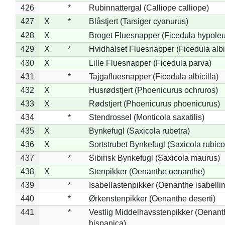
426
*
Rubinnattergal (Calliope calliope)
427
X
*
Blåstjert (Tarsiger cyanurus)
428
X
Broget Fluesnapper (Ficedula hypole
429
X
*
Hvidhalset Fluesnapper (Ficedula albic
430
X
Lille Fluesnapper (Ficedula parva)
431
*
Tajgafluesnapper (Ficedula albicilla)
432
X
Husrødstjert (Phoenicurus ochruros)
433
X
Rødstjert (Phoenicurus phoenicurus)
434
*
Stendrossel (Monticola saxatilis)
435
X
Bynkefugl (Saxicola rubetra)
436
X
Sortstrubet Bynkefugl (Saxicola rubico
437
*
Sibirisk Bynkefugl (Saxicola maurus)
438
X
Stenpikker (Oenanthe oenanthe)
439
*
Isabellastenpikker (Oenanthe isabelli
440
*
Ørkenstenpikker (Oenanthe deserti)
441
*
Vestlig Middelhavsstenpikker (Oenant
hispanica)