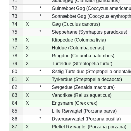
71
*
Skadegøg (Clamator glandarius)
72
*
Gulnæbbet Gøg (Coccyzus americanu
73
*
Sortnæbbet Gøg (Coccyzus erythropt
74
X
Gøg (Cuculus canorus)
75
*
Steppehøne (Syrrhaptes paradoxus)
76
X
Klippedue (Columba livia)
77
X
Huldue (Columba oenas)
78
X
Ringdue (Columba palumbus)
79
X
Turteldue (Streptopelia turtur)
80
*
Østlig Turteldue (Streptopelia orientali
81
X
Tyrkerdue (Streptopelia decaocto)
82
*
Sørgedue (Zenaida macroura)
83
X
Vandrikse (Rallus aquaticus)
84
X
Engsnarre (Crex crex)
85
*
Lille Rørvagtel (Porzana parva)
86
*
Dværgrørvagtel (Porzana pusilla)
87
X
Plettet Rørvagtel (Porzana porzana)