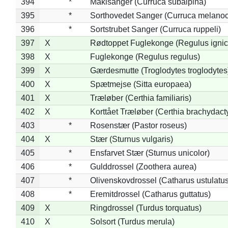
394
*
Makisanger (Curruca subalpina)
395
*
Sorthovedet Sanger (Curruca melano
396
*
Sortstrubet Sanger (Curruca ruppeli)
397
X
Rødtoppet Fuglekonge (Regulus ignica
398
X
Fuglekonge (Regulus regulus)
399
X
Gærdesmutte (Troglodytes troglodytes
400
X
Spætmejse (Sitta europaea)
401
X
Træløber (Certhia familiaris)
402
X
Korttået Træløber (Certhia brachydact
403
*
Rosenstær (Pastor roseus)
404
X
Stær (Sturnus vulgaris)
405
*
Ensfarvet Stær (Sturnus unicolor)
406
*
Gulddrossel (Zoothera aurea)
407
*
Olivenskovdrossel (Catharus ustulatus
408
*
Eremitdrossel (Catharus guttatus)
409
X
Ringdrossel (Turdus torquatus)
410
X
Solsort (Turdus merula)