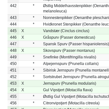
442
*
Østlig Middelhavsstenpikker (Oenant
melanoleuca)
443
*
Nonnestenpikker (Oenanthe pleschan
444
*
Hvidkronet Stenpikker (Oenanthe leu
445
X
Vandstær (Cinclus cinclus)
446
X
Gråspurv (Passer domesticus)
447
*
Spansk Spurv (Passer hispaniolensis)
448
X
Skovspurv (Passer montanus)
449
*
Snefinke (Montifringilla nivalis)
450
*
Alpejernspurv (Prunella collaris)
451
*
Sibirisk Jernspurv (Prunella montanell
452
*
Sortstrubet Jernspurv (Prunella atrogul
453
X
Jernspurv (Prunella modularis)
454
X
Gul Vipstjert (Motacilla flava)
455
*
Østlig Gul Vipstjert (Motacilla tschuts
456
*
Citronvipstjert (Motacilla citreola)