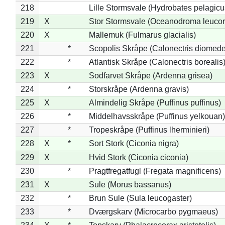
218
Lille Stormsvale (Hydrobates pelagicu
219
X
Stor Stormsvale (Oceanodroma leuco
220
X
Mallemuk (Fulmarus glacialis)
221
*
Scopolis Skråpe (Calonectris diomed
222
*
Atlantisk Skråpe (Calonectris borealis
223
X
Sodfarvet Skråpe (Ardenna grisea)
224
*
Storskråpe (Ardenna gravis)
225
X
Almindelig Skråpe (Puffinus puffinus)
226
*
Middelhavsskråpe (Puffinus yelkouan)
227
*
Tropeskråpe (Puffinus lherminieri)
228
X
*
Sort Stork (Ciconia nigra)
229
X
Hvid Stork (Ciconia ciconia)
230
*
Pragtfregatfugl (Fregata magnificens)
231
X
Sule (Morus bassanus)
232
*
Brun Sule (Sula leucogaster)
233
*
Dværgskarv (Microcarbo pygmaeus)