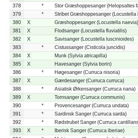
378
*
Stor Græshoppesanger (Helopsaltes fa
379
*
Stribet Græshoppesanger (Locustella 
380
X
Græshoppesanger (Locustella naevia
381
X
Flodsanger (Locustella fluviatilis)
382
X
Savisanger (Locustella luscinioides)
383
*
Cistussanger (Cisticola juncidis)
384
X
Munk (Sylvia atricapilla)
385
X
Havesanger (Sylvia borin)
386
*
Høgesanger (Curruca nisoria)
387
X
Gærdesanger (Curruca curruca)
388
*
Asiatisk Ørkensanger (Curruca nana)
389
X
Tornsanger (Curruca communis)
390
*
Provencesanger (Curruca undata)
391
*
Sardinsk Sanger (Curruca sarda)
392
*
Rødstrubet Sanger (Curruca cantillans
393
X
*
Iberisk Sanger (Curruca iberiae)