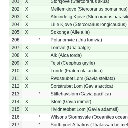
201
X
Storkjove (Stercorarius skua)
202
X
Mellemkjove (Stercorarius pomarinus)
203
X
Almindelig Kjove (Stercorarius parasit
204
X
Lille Kjove (Stercorarius longicaudus)
205
X
Søkonge (Alle alle)
206
*
Polarlomvie (Uria lomvia)
207
X
Lomvie (Uria aalge)
208
X
Alk (Alca torda)
209
X
Tejst (Cepphus grylle)
210
X
Lunde (Fratercula arctica)
211
X
Rødstrubet Lom (Gavia stellata)
212
X
Sortstrubet Lom (Gavia arctica)
213
*
Stillehavslom (Gavia pacifica)
214
X
Islom (Gavia immer)
215
X
Hvidnæbbet Lom (Gavia adamsii)
216
*
Wilsons Stormsvale (Oceanites ocean
217
*
Sortbrynet Albatros (Thalassarche me