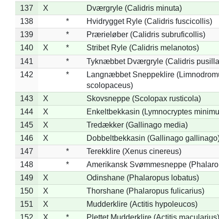
137
X
Dværgryle (Calidris minuta)
138
*
Hvidrygget Ryle (Calidris fuscicollis)
139
*
Prærieløber (Calidris subruficollis)
140
X
*
Stribet Ryle (Calidris melanotos)
141
*
Tyknæbbet Dværgryle (Calidris pusilla
142
*
Langnæbbet Sneppeklire (Limnodrom
scolopaceus)
143
X
Skovsneppe (Scolopax rusticola)
144
X
Enkeltbekkasin (Lymnocryptes minimu
145
X
Tredækker (Gallinago media)
146
X
Dobbeltbekkasin (Gallinago gallinago
147
*
Terekklire (Xenus cinereus)
148
*
Amerikansk Svømmesneppe (Phalaropu
149
X
Odinshane (Phalaropus lobatus)
150
X
Thorshane (Phalaropus fulicarius)
151
X
Mudderklire (Actitis hypoleucos)
152
X
*
Plettet Mudderklire (Actitis macularius