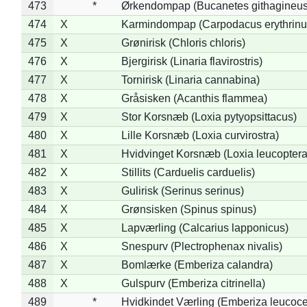
473
*
Ørkendompap (Bucanetes githagineus
474
X
Karmindompap (Carpodacus erythrinu
475
X
Grønirisk (Chloris chloris)
476
X
Bjergirisk (Linaria flavirostris)
477
X
Tornirisk (Linaria cannabina)
478
X
Gråsisken (Acanthis flammea)
479
X
Stor Korsnæb (Loxia pytyopsittacus)
480
X
Lille Korsnæb (Loxia curvirostra)
481
X
Hvidvinget Korsnæb (Loxia leucoptera
482
X
Stillits (Carduelis carduelis)
483
X
Gulirisk (Serinus serinus)
484
X
Grønsisken (Spinus spinus)
485
X
Lapværling (Calcarius lapponicus)
486
X
Snespurv (Plectrophenax nivalis)
487
X
Bomlærke (Emberiza calandra)
488
X
Gulspurv (Emberiza citrinella)
489
*
Hvidkindet Værling (Emberiza leucoc