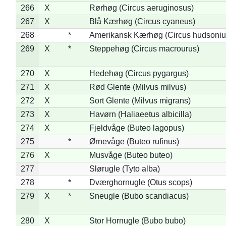
266
X
Rørhøg (Circus aeruginosus)
267
X
Blå Kærhøg (Circus cyaneus)
268
*
Amerikansk Kærhøg (Circus hudsoniu
269
X
*
Steppehøg (Circus macrourus)
270
X
Hedehøg (Circus pygargus)
271
X
Rød Glente (Milvus milvus)
272
X
Sort Glente (Milvus migrans)
273
X
Havørn (Haliaeetus albicilla)
274
X
Fjeldvåge (Buteo lagopus)
275
*
Ørnevåge (Buteo rufinus)
276
X
Musvåge (Buteo buteo)
277
Slørugle (Tyto alba)
278
*
Dværghornugle (Otus scops)
279
X
*
Sneugle (Bubo scandiacus)
280
X
Stor Hornugle (Bubo bubo)