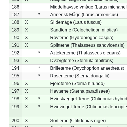
186
Middelhavssølvmåge (Larus michahell
187
*
Armensk Måge (Larus armenicus)
188
X
Sildemåge (Larus fuscus)
189
X
Sandterne (Gelochelidon nilotica)
190
X
Rovterne (Hydroprogne caspia)
191
X
Splitterne (Thalasseus sandvicensis)
192
*
Aztekerterne (Thalasseus elegans)
193
X
Dværgterne (Sternula albifrons)
194
*
Brilleterne (Onychoprion anaethetus)
195
*
Rosenterne (Sterna dougallii)
196
X
Fjordterne (Sterna hirundo)
197
X
Havterne (Sterna paradisaea)
198
X
*
Hvidskægget Terne (Chlidonias hybrid
199
X
*
Hvidvinget Terne (Chlidonias leucopte
200
X
Sortterne (Chlidonias niger)