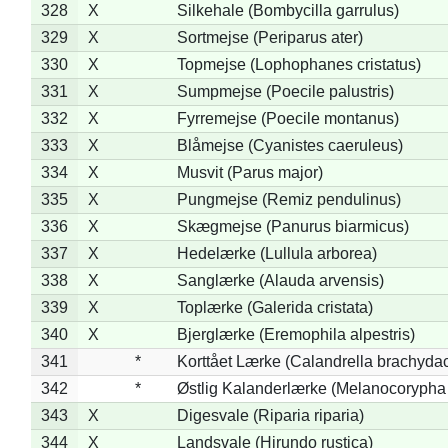
328
X
Silkehale (Bombycilla garrulus)
329
X
Sortmejse (Periparus ater)
330
X
Topmejse (Lophophanes cristatus)
331
X
Sumpmejse (Poecile palustris)
332
X
Fyrremejse (Poecile montanus)
333
X
Blåmejse (Cyanistes caeruleus)
334
X
Musvit (Parus major)
335
X
Pungmejse (Remiz pendulinus)
336
X
Skægmejse (Panurus biarmicus)
337
X
Hedelærke (Lullula arborea)
338
X
Sanglærke (Alauda arvensis)
339
X
Toplærke (Galerida cristata)
340
X
Bjerglærke (Eremophila alpestris)
341
*
Korttået Lærke (Calandrella brachydac
342
*
Østlig Kalanderlærke (Melanocorypha
343
X
Digesvale (Riparia riparia)
344
X
Landsvale (Hirundo rustica)