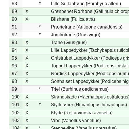
88
*
Lille Sultanhøne (Porphyrio alleni)
89
X
Grønbenet Rørhøne (Gallinula chloro
90
X
Blishøne (Fulica atra)
91
*
Prærietrane (Antigone canadensis)
92
*
Jomfrutrane (Grus virgo)
93
X
Trane (Grus grus)
94
X
Lille Lappedykker (Tachybaptus ruficol
95
X
Gråstrubet Lappedykker (Podiceps gr
96
X
Toppet Lappedykker (Podiceps cristat
97
X
Nordisk Lappedykker (Podiceps auritu
98
X
Sorthalset Lappedykker (Podiceps nigri
99
*
Triel (Burhinus oedicnemus)
100
X
Strandskade (Haematopus ostralegus
101
X
*
Stylteløber (Himantopus himantopus)
102
X
Klyde (Recurvirostra avosetta)
103
X
Vibe (Vanellus vanellus)
104
X
*
Steppevibe (Vanellus gregarius)