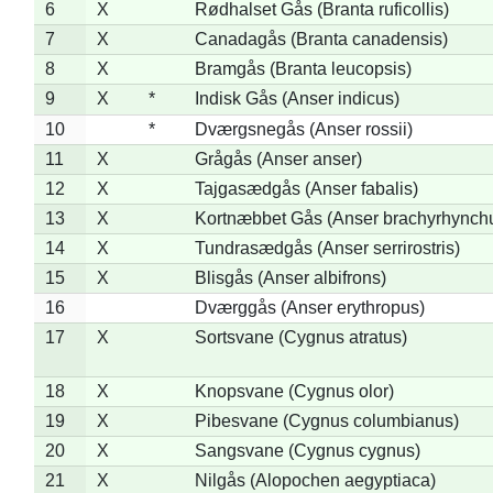
6
X
Rødhalset Gås (Branta ruficollis)
7
X
Canadagås (Branta canadensis)
8
X
Bramgås (Branta leucopsis)
9
X
*
Indisk Gås (Anser indicus)
10
*
Dværgsnegås (Anser rossii)
11
X
Grågås (Anser anser)
12
X
Tajgasædgås (Anser fabalis)
13
X
Kortnæbbet Gås (Anser brachyrhynch
14
X
Tundrasædgås (Anser serrirostris)
15
X
Blisgås (Anser albifrons)
16
Dværggås (Anser erythropus)
17
X
Sortsvane (Cygnus atratus)
18
X
Knopsvane (Cygnus olor)
19
X
Pibesvane (Cygnus columbianus)
20
X
Sangsvane (Cygnus cygnus)
21
X
Nilgås (Alopochen aegyptiaca)