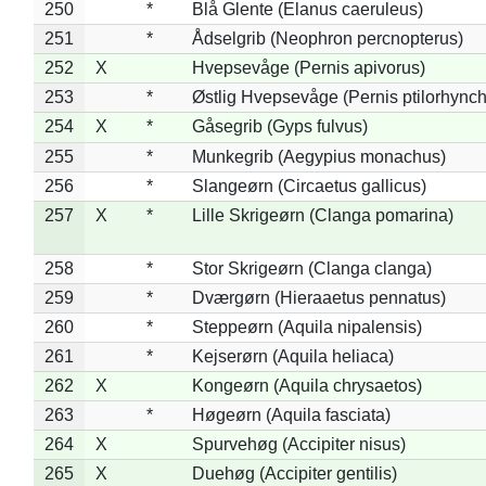
250
*
Blå Glente (Elanus caeruleus)
251
*
Ådselgrib (Neophron percnopterus)
252
X
Hvepsevåge (Pernis apivorus)
253
*
Østlig Hvepsevåge (Pernis ptilorhync
254
X
*
Gåsegrib (Gyps fulvus)
255
*
Munkegrib (Aegypius monachus)
256
*
Slangeørn (Circaetus gallicus)
257
X
*
Lille Skrigeørn (Clanga pomarina)
258
*
Stor Skrigeørn (Clanga clanga)
259
*
Dværgørn (Hieraaetus pennatus)
260
*
Steppeørn (Aquila nipalensis)
261
*
Kejserørn (Aquila heliaca)
262
X
Kongeørn (Aquila chrysaetos)
263
*
Høgeørn (Aquila fasciata)
264
X
Spurvehøg (Accipiter nisus)
265
X
Duehøg (Accipiter gentilis)