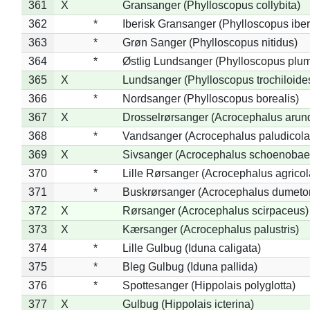
361
X
Gransanger (Phylloscopus collybita)
362
*
Iberisk Gransanger (Phylloscopus iber
363
*
Grøn Sanger (Phylloscopus nitidus)
364
*
Østlig Lundsanger (Phylloscopus plum
365
X
Lundsanger (Phylloscopus trochiloide
366
*
Nordsanger (Phylloscopus borealis)
367
X
Drosselrørsanger (Acrocephalus arun
368
*
Vandsanger (Acrocephalus paludicola
369
X
Sivsanger (Acrocephalus schoenobae
370
*
Lille Rørsanger (Acrocephalus agricol
371
*
Buskrørsanger (Acrocephalus dumeto
372
X
Rørsanger (Acrocephalus scirpaceus)
373
X
Kærsanger (Acrocephalus palustris)
374
*
Lille Gulbug (Iduna caligata)
375
*
Bleg Gulbug (Iduna pallida)
376
*
Spottesanger (Hippolais polyglotta)
377
X
Gulbug (Hippolais icterina)