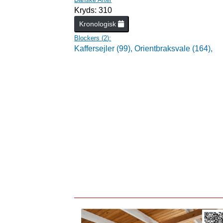
Kryds: 310
Kronologisk
Blockers (
2
):
Kaffersejler (99),
Orientbraksvale (164),