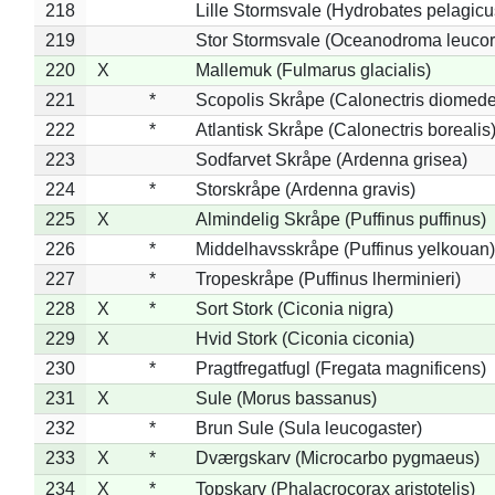
218
Lille Stormsvale (Hydrobates pelagicu
219
Stor Stormsvale (Oceanodroma leuco
220
X
Mallemuk (Fulmarus glacialis)
221
*
Scopolis Skråpe (Calonectris diomed
222
*
Atlantisk Skråpe (Calonectris borealis
223
Sodfarvet Skråpe (Ardenna grisea)
224
*
Storskråpe (Ardenna gravis)
225
X
Almindelig Skråpe (Puffinus puffinus)
226
*
Middelhavsskråpe (Puffinus yelkouan)
227
*
Tropeskråpe (Puffinus lherminieri)
228
X
*
Sort Stork (Ciconia nigra)
229
X
Hvid Stork (Ciconia ciconia)
230
*
Pragtfregatfugl (Fregata magnificens)
231
X
Sule (Morus bassanus)
232
*
Brun Sule (Sula leucogaster)
233
X
*
Dværgskarv (Microcarbo pygmaeus)
234
X
*
Topskarv (Phalacrocorax aristotelis)