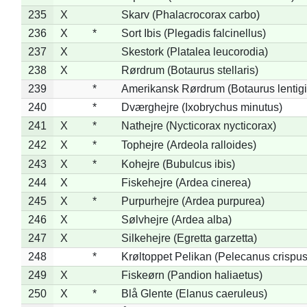
235
X
Skarv (Phalacrocorax carbo)
236
X
*
Sort Ibis (Plegadis falcinellus)
237
X
Skestork (Platalea leucorodia)
238
X
Rørdrum (Botaurus stellaris)
239
*
Amerikansk Rørdrum (Botaurus lentig
240
*
Dværghejre (Ixobrychus minutus)
241
X
*
Nathejre (Nycticorax nycticorax)
242
X
*
Tophejre (Ardeola ralloides)
243
X
*
Kohejre (Bubulcus ibis)
244
X
Fiskehejre (Ardea cinerea)
245
X
*
Purpurhejre (Ardea purpurea)
246
X
Sølvhejre (Ardea alba)
247
X
Silkehejre (Egretta garzetta)
248
*
Krøltoppet Pelikan (Pelecanus crispus
249
X
Fiskeørn (Pandion haliaetus)
250
X
*
Blå Glente (Elanus caeruleus)