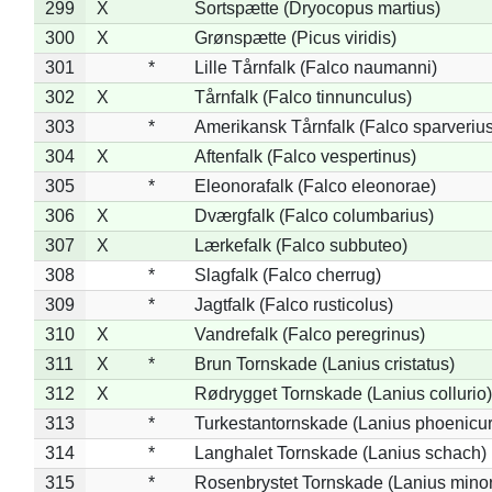
299
X
Sortspætte (Dryocopus martius)
300
X
Grønspætte (Picus viridis)
301
*
Lille Tårnfalk (Falco naumanni)
302
X
Tårnfalk (Falco tinnunculus)
303
*
Amerikansk Tårnfalk (Falco sparverius
304
X
Aftenfalk (Falco vespertinus)
305
*
Eleonorafalk (Falco eleonorae)
306
X
Dværgfalk (Falco columbarius)
307
X
Lærkefalk (Falco subbuteo)
308
*
Slagfalk (Falco cherrug)
309
*
Jagtfalk (Falco rusticolus)
310
X
Vandrefalk (Falco peregrinus)
311
X
*
Brun Tornskade (Lanius cristatus)
312
X
Rødrygget Tornskade (Lanius collurio)
313
*
Turkestantornskade (Lanius phoenicur
314
*
Langhalet Tornskade (Lanius schach)
315
*
Rosenbrystet Tornskade (Lanius minor