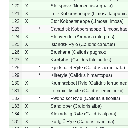
120
X
Storspove (Numenius arquata)
121
X
Lille Kobbersneppe (Limosa lapponic
122
X
Stor Kobbersneppe (Limosa limosa)
123
*
Canadisk Kobbersneppe (Limosa hae
124
X
Stenvender (Arenaria interpres)
125
X
Islandsk Ryle (Calidris canutus)
126
X
Brushane (Calidris pugnax)
127
X
Kærløber (Calidris falcinellus)
128
*
Spidshalet Ryle (Calidris acuminata)
129
*
Klireryle (Calidris himantopus)
130
X
Krumnæbbet Ryle (Calidris ferruginea
131
X
Temmincksryle (Calidris temminckii)
132
*
Rødhalset Ryle (Calidris ruficollis)
133
X
Sandløber (Calidris alba)
134
X
Almindelig Ryle (Calidris alpina)
135
X
Sortgrå Ryle (Calidris maritima)