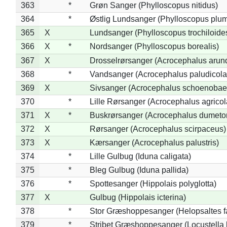
363
*
Grøn Sanger (Phylloscopus nitidus)
364
*
Østlig Lundsanger (Phylloscopus plum
365
X
Lundsanger (Phylloscopus trochiloide
366
X
*
Nordsanger (Phylloscopus borealis)
367
X
Drosselrørsanger (Acrocephalus arun
368
*
Vandsanger (Acrocephalus paludicola
369
X
Sivsanger (Acrocephalus schoenobae
370
*
Lille Rørsanger (Acrocephalus agricol
371
X
*
Buskrørsanger (Acrocephalus dumeto
372
X
Rørsanger (Acrocephalus scirpaceus)
373
X
Kærsanger (Acrocephalus palustris)
374
*
Lille Gulbug (Iduna caligata)
375
*
Bleg Gulbug (Iduna pallida)
376
*
Spottesanger (Hippolais polyglotta)
377
X
Gulbug (Hippolais icterina)
378
*
Stor Græshoppesanger (Helopsaltes fa
379
*
Stribet Græshoppesanger (Locustella 