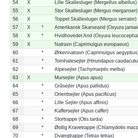
54
X
Lille Skallesluger (Mergellus albellus)
55
X
Stor Skallesluger (Mergus merganser)
56
X
Toppet Skallesluger (Mergus serrator)
57
X
*
Amerikansk Skarveand (Oxyura jamai
58
X
*
Hvidhovedet And (Oxyura leucocepha
59
X
Natravn (Caprimulgus europaeus)
60
*
Ørkennatravn (Caprimulgus aegyptius
61
*
Tornhalesejler (Hirundapus caudacutu
62
*
Alpesejler (Tachymarptis melba)
63
X
Mursejler (Apus apus)
64
*
Gråsejler (Apus pallidus)
65
*
Orientsejler (Apus pacificus)
66
*
Lille Sejler (Apus affinis)
67
*
Kaffersejler (Apus caffer)
68
*
Stortrappe (Otis tarda)
69
*
Østlig Kravetrappe (Chlamydotis macq
70
*
Dværgtrappe (Tetrax tetrax)