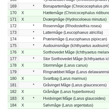
169
*
Bonapartemåge (Chroicocephalus phil
170
X
Hættemåge (Chroicocephalus ridibun
171
X
Dværgmåge (Hydrocoloeus minutus)
172
*
Rosenmåge (Rhodostethia rosea)
173
*
Lattermåge (Leucophaeus atricilla)
174
*
Præriemåge (Leucophaeus pipixcan)
175
*
Audouinsmåge (Ichthyaetus audouinii
176
X
Sorthovedet Måge (Ichthyaetus melan
177
*
Stor Sorthovedet Måge (Ichthyaetus ic
178
X
Stormmåge (Larus canus)
179
*
Ringnæbbet Måge (Larus delawarensi
180
X
Svartbag (Larus marinus)
181
*
Gråvinget Måge (Larus glaucescens)
182
X
Gråmåge (Larus hyperboreus)
183
X
*
Hvidvinget Måge (Larus glaucoides)
184
X
Sølvmåge (Larus argentatus)