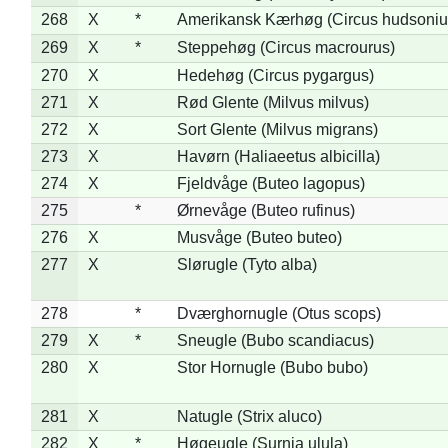
268
X
*
Amerikansk Kærhøg (Circus hudsoniu
269
X
*
Steppehøg (Circus macrourus)
270
X
Hedehøg (Circus pygargus)
271
X
Rød Glente (Milvus milvus)
272
X
Sort Glente (Milvus migrans)
273
X
Havørn (Haliaeetus albicilla)
274
X
Fjeldvåge (Buteo lagopus)
275
*
Ørnevåge (Buteo rufinus)
276
X
Musvåge (Buteo buteo)
277
X
Slørugle (Tyto alba)
278
*
Dværghornugle (Otus scops)
279
X
*
Sneugle (Bubo scandiacus)
280
X
Stor Hornugle (Bubo bubo)
281
X
Natugle (Strix aluco)
282
X
*
Høgeugle (Surnia ulula)