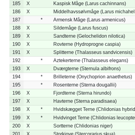
185
X
Kaspisk Måge (Larus cachinnans)
186
X
Middelhavssølvmåge (Larus michahell
187
*
Armensk Måge (Larus armenicus)
188
X
Sildemåge (Larus fuscus)
189
X
Sandterne (Gelochelidon nilotica)
190
X
Rovterne (Hydroprogne caspia)
191
X
Splitterne (Thalasseus sandvicensis)
192
*
Aztekerterne (Thalasseus elegans)
193
X
Dværgterne (Sternula albifrons)
194
*
Brilleterne (Onychoprion anaethetus)
195
*
Rosenterne (Sterna dougallii)
196
X
Fjordterne (Sterna hirundo)
197
X
Havterne (Sterna paradisaea)
198
X
*
Hvidskægget Terne (Chlidonias hybrid
199
X
*
Hvidvinget Terne (Chlidonias leucopte
200
X
Sortterne (Chlidonias niger)
201
X
Storkjove (Stercorarius skua)