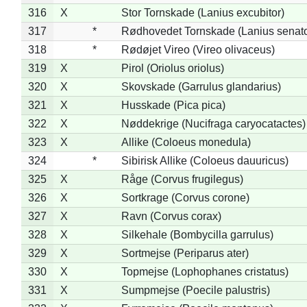
316
X
Stor Tornskade (Lanius excubitor)
317
*
Rødhovedet Tornskade (Lanius senato
318
*
Rødøjet Vireo (Vireo olivaceus)
319
X
Pirol (Oriolus oriolus)
320
X
Skovskade (Garrulus glandarius)
321
X
Husskade (Pica pica)
322
X
Nøddekrige (Nucifraga caryocatactes)
323
X
Allike (Coloeus monedula)
324
*
Sibirisk Allike (Coloeus dauuricus)
325
X
Råge (Corvus frugilegus)
326
X
Sortkrage (Corvus corone)
327
X
Ravn (Corvus corax)
328
X
Silkehale (Bombycilla garrulus)
329
X
Sortmejse (Periparus ater)
330
X
Topmejse (Lophophanes cristatus)
331
X
Sumpmejse (Poecile palustris)