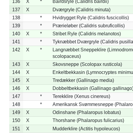
136
X
*
Bairdsryle (Calidris bairdii)
137
X
Dværgryle (Calidris minuta)
138
*
Hvidrygget Ryle (Calidris fuscicollis)
139
*
Prærieløber (Calidris subruficollis)
140
X
*
Stribet Ryle (Calidris melanotos)
141
*
Tyknæbbet Dværgryle (Calidris pusilla
142
X
*
Langnæbbet Sneppeklire (Limnodrom
scolopaceus)
143
X
Skovsneppe (Scolopax rusticola)
144
X
Enkeltbekkasin (Lymnocryptes minimu
145
X
Tredækker (Gallinago media)
146
X
Dobbeltbekkasin (Gallinago gallinago
147
*
Terekklire (Xenus cinereus)
148
*
Amerikansk Svømmesneppe (Phalaropu
149
X
Odinshane (Phalaropus lobatus)
150
X
Thorshane (Phalaropus fulicarius)
151
X
Mudderklire (Actitis hypoleucos)