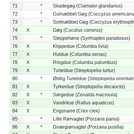
71
*
Skadegøg (Clamator glandarius)
72
*
Gulnæbbet Gøg (Coccyzus americanu
73
*
Sortnæbbet Gøg (Coccyzus erythropt
74
X
Gøg (Cuculus canorus)
75
*
Steppehøne (Syrrhaptes paradoxus)
76
X
Klippedue (Columba livia)
77
X
Huldue (Columba oenas)
78
X
Ringdue (Columba palumbus)
79
X
Turteldue (Streptopelia turtur)
80
*
Østlig Turteldue (Streptopelia orientali
81
X
Tyrkerdue (Streptopelia decaocto)
82
X
*
Sørgedue (Zenaida macroura)
83
X
Vandrikse (Rallus aquaticus)
84
X
Engsnarre (Crex crex)
85
*
Lille Rørvagtel (Porzana parva)
86
X
*
Dværgrørvagtel (Porzana pusilla)