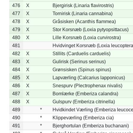
476
X
Bjergirisk (Linaria flavirostris)
477
X
Tornirisk (Linaria cannabina)
478
X
Gråsisken (Acanthis flammea)
479
X
Stor Korsnæb (Loxia pytyopsittacus)
480
X
Lille Korsnæb (Loxia curvirostra)
481
Hvidvinget Korsnæb (Loxia leucoptera
482
X
Stillits (Carduelis carduelis)
483
X
Gulirisk (Serinus serinus)
484
X
Grønsisken (Spinus spinus)
485
X
Lapværling (Calcarius lapponicus)
486
X
Snespurv (Plectrophenax nivalis)
487
X
Bomlærke (Emberiza calandra)
488
X
Gulspurv (Emberiza citrinella)
489
*
Hvidkindet Værling (Emberiza leucoc
490
*
Klippeværling (Emberiza cia)
491
*
Bjerghortulan (Emberiza buchanani)