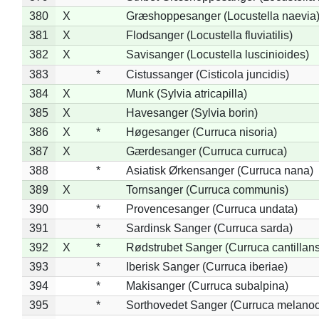
380
X
Græshoppesanger (Locustella naevia
381
X
Flodsanger (Locustella fluviatilis)
382
X
Savisanger (Locustella luscinioides)
383
*
Cistussanger (Cisticola juncidis)
384
X
Munk (Sylvia atricapilla)
385
X
Havesanger (Sylvia borin)
386
X
*
Høgesanger (Curruca nisoria)
387
X
Gærdesanger (Curruca curruca)
388
*
Asiatisk Ørkensanger (Curruca nana)
389
X
Tornsanger (Curruca communis)
390
*
Provencesanger (Curruca undata)
391
*
Sardinsk Sanger (Curruca sarda)
392
X
*
Rødstrubet Sanger (Curruca cantillans
393
*
Iberisk Sanger (Curruca iberiae)
394
*
Makisanger (Curruca subalpina)
395
*
Sorthovedet Sanger (Curruca melano