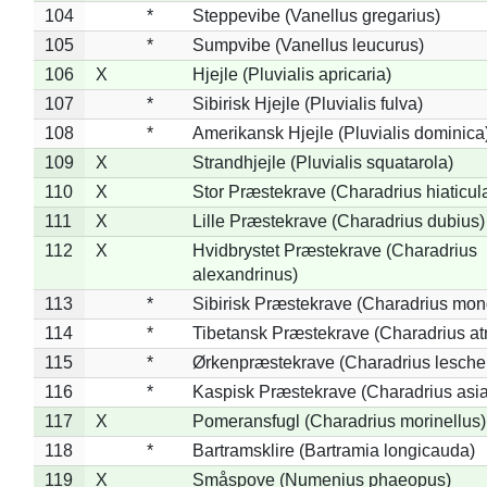
104
*
Steppevibe (Vanellus gregarius)
105
*
Sumpvibe (Vanellus leucurus)
106
X
Hjejle (Pluvialis apricaria)
107
*
Sibirisk Hjejle (Pluvialis fulva)
108
*
Amerikansk Hjejle (Pluvialis dominica
109
X
Strandhjejle (Pluvialis squatarola)
110
X
Stor Præstekrave (Charadrius hiaticul
111
X
Lille Præstekrave (Charadrius dubius)
112
X
Hvidbrystet Præstekrave (Charadrius
alexandrinus)
113
*
Sibirisk Præstekrave (Charadrius mon
114
*
Tibetansk Præstekrave (Charadrius atr
115
*
Ørkenpræstekrave (Charadrius leschen
116
*
Kaspisk Præstekrave (Charadrius asia
117
X
Pomeransfugl (Charadrius morinellus)
118
*
Bartramsklire (Bartramia longicauda)
119
X
Småspove (Numenius phaeopus)