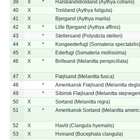
39
X
*
Halsbåndstroldand (Aythya collaris)
40
X
Troldand (Aythya fuligula)
41
X
Bjergand (Aythya marila)
42
X
*
Lille Bjergand (Aythya affinis)
43
*
Stellersand (Polysticta stelleri)
44
X
*
Kongeederfugl (Somateria spectabilis
45
X
Ederfugl (Somateria mollissima)
46
X
*
Brilleand (Melanitta perspicillata)
47
X
Fløjlsand (Melanitta fusca)
48
*
Amerikansk Fløjlsand (Melanitta degla
49
*
Sibirisk Fløjlsand (Melanitta stejnegeri
50
X
Sortand (Melanitta nigra)
51
X
*
Amerikansk Sortand (Melanitta ameri
52
X
Havlit (Clangula hyemalis)
53
X
Hvinand (Bucephala clangula)