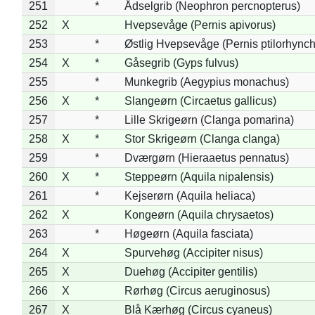
251
*
Ådselgrib (Neophron percnopterus)
252
X
Hvepsevåge (Pernis apivorus)
253
*
Østlig Hvepsevåge (Pernis ptilorhync
254
X
*
Gåsegrib (Gyps fulvus)
255
*
Munkegrib (Aegypius monachus)
256
X
*
Slangeørn (Circaetus gallicus)
257
*
Lille Skrigeørn (Clanga pomarina)
258
X
*
Stor Skrigeørn (Clanga clanga)
259
*
Dværgørn (Hieraaetus pennatus)
260
X
*
Steppeørn (Aquila nipalensis)
261
*
Kejserørn (Aquila heliaca)
262
X
Kongeørn (Aquila chrysaetos)
263
*
Høgeørn (Aquila fasciata)
264
X
Spurvehøg (Accipiter nisus)
265
X
Duehøg (Accipiter gentilis)
266
X
Rørhøg (Circus aeruginosus)
267
X
Blå Kærhøg (Circus cyaneus)