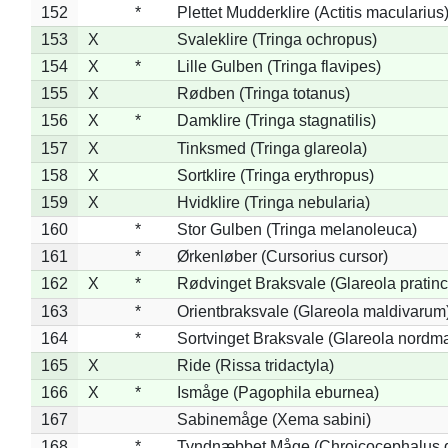
152
*
Plettet Mudderklire (Actitis macularius
153
X
Svaleklire (Tringa ochropus)
154
X
*
Lille Gulben (Tringa flavipes)
155
X
Rødben (Tringa totanus)
156
X
*
Damklire (Tringa stagnatilis)
157
X
Tinksmed (Tringa glareola)
158
X
Sortklire (Tringa erythropus)
159
X
Hvidklire (Tringa nebularia)
160
*
Stor Gulben (Tringa melanoleuca)
161
*
Ørkenløber (Cursorius cursor)
162
X
*
Rødvinget Braksvale (Glareola pratinc
163
*
Orientbraksvale (Glareola maldivarum
164
*
Sortvinget Braksvale (Glareola nordm
165
X
Ride (Rissa tridactyla)
166
X
*
Ismåge (Pagophila eburnea)
167
Sabinemåge (Xema sabini)
168
*
Tyndnæbbet Måge (Chroicocephalus 