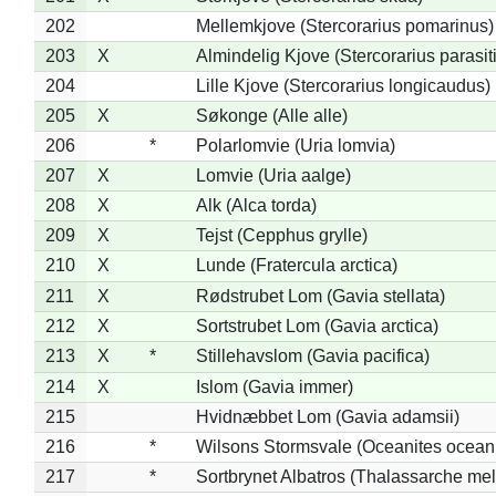
202
Mellemkjove (Stercorarius pomarinus)
203
X
Almindelig Kjove (Stercorarius parasit
204
Lille Kjove (Stercorarius longicaudus)
205
X
Søkonge (Alle alle)
206
*
Polarlomvie (Uria lomvia)
207
X
Lomvie (Uria aalge)
208
X
Alk (Alca torda)
209
X
Tejst (Cepphus grylle)
210
X
Lunde (Fratercula arctica)
211
X
Rødstrubet Lom (Gavia stellata)
212
X
Sortstrubet Lom (Gavia arctica)
213
X
*
Stillehavslom (Gavia pacifica)
214
X
Islom (Gavia immer)
215
Hvidnæbbet Lom (Gavia adamsii)
216
*
Wilsons Stormsvale (Oceanites ocean
217
*
Sortbrynet Albatros (Thalassarche me