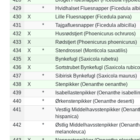
429
*
Hvidhalset Fluesnapper (Ficedula albic
430
X
Lille Fluesnapper (Ficedula parva)
431
*
Tajgafluesnapper (Ficedula albicilla)
432
X
Husrødstjert (Phoenicurus ochruros)
433
X
Rødstjert (Phoenicurus phoenicurus)
434
X
*
Stendrossel (Monticola saxatilis)
435
X
Bynkefugl (Saxicola rubetra)
436
X
Sortstrubet Bynkefugl (Saxicola rubico
437
*
Sibirisk Bynkefugl (Saxicola maurus)
438
X
Stenpikker (Oenanthe oenanthe)
439
*
Isabellastenpikker (Oenanthe isabelli
440
*
Ørkenstenpikker (Oenanthe deserti)
441
*
Vestlig Middelhavsstenpikker (Oenant
hispanica)
442
*
Østlig Middelhavsstenpikker (Oenant
melanoleuca)