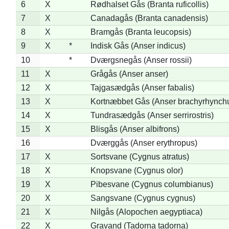
6
X
Rødhalset Gås (Branta ruficollis)
7
X
Canadagås (Branta canadensis)
8
X
Bramgås (Branta leucopsis)
9
X
*
Indisk Gås (Anser indicus)
10
*
Dværgsnegås (Anser rossii)
11
X
Grågås (Anser anser)
12
X
Tajgasædgås (Anser fabalis)
13
X
Kortnæbbet Gås (Anser brachyrhynch
14
X
Tundrasædgås (Anser serrirostris)
15
X
Blisgås (Anser albifrons)
16
Dværggås (Anser erythropus)
17
X
Sortsvane (Cygnus atratus)
18
X
Knopsvane (Cygnus olor)
19
X
Pibesvane (Cygnus columbianus)
20
X
Sangsvane (Cygnus cygnus)
21
X
Nilgås (Alopochen aegyptiaca)
22
X
Gravand (Tadorna tadorna)