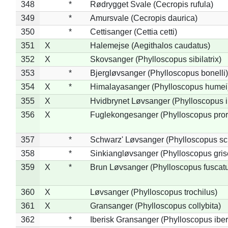
348
*
Rødrygget Svale (Cecropis rufula)
349
*
Amursvale (Cecropis daurica)
350
*
Cettisanger (Cettia cetti)
351
X
Halemejse (Aegithalos caudatus)
352
X
Skovsanger (Phylloscopus sibilatrix)
353
*
Bjergløvsanger (Phylloscopus bonelli)
354
X
*
Himalayasanger (Phylloscopus humei
355
X
Hvidbrynet Løvsanger (Phylloscopus i
356
X
Fuglekongesanger (Phylloscopus pror
357
*
Schwarz' Løvsanger (Phylloscopus sc
358
*
Sinkiangløvsanger (Phylloscopus gris
359
X
*
Brun Løvsanger (Phylloscopus fuscat
360
X
Løvsanger (Phylloscopus trochilus)
361
X
Gransanger (Phylloscopus collybita)
362
*
Iberisk Gransanger (Phylloscopus iber