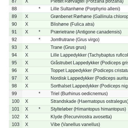
87
X
Plettet Rørvagtel (Porzana porzana)
88
*
Lille Sultanhøne (Porphyrio alleni)
89
X
Grønbenet Rørhøne (Gallinula chloro
90
X
Blishøne (Fulica atra)
91
X
*
Prærietrane (Antigone canadensis)
92
*
Jomfrutrane (Grus virgo)
93
X
Trane (Grus grus)
94
X
Lille Lappedykker (Tachybaptus ruficol
95
X
Gråstrubet Lappedykker (Podiceps gr
96
X
Toppet Lappedykker (Podiceps cristat
97
X
Nordisk Lappedykker (Podiceps auritu
98
X
Sorthalset Lappedykker (Podiceps nigri
99
*
Triel (Burhinus oedicnemus)
100
X
Strandskade (Haematopus ostralegus
101
X
*
Stylteløber (Himantopus himantopus)
102
X
Klyde (Recurvirostra avosetta)
103
X
Vibe (Vanellus vanellus)