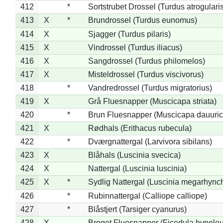
412
*
Sortstrubet Drossel (Turdus atrogularis
413
X
*
Brundrossel (Turdus eunomus)
414
X
Sjagger (Turdus pilaris)
415
X
Vindrossel (Turdus iliacus)
416
X
Sangdrossel (Turdus philomelos)
417
X
Misteldrossel (Turdus viscivorus)
418
*
Vandredrossel (Turdus migratorius)
419
X
Grå Fluesnapper (Muscicapa striata)
420
*
Brun Fluesnapper (Muscicapa dauuric
421
X
Rødhals (Erithacus rubecula)
422
*
Dværgnattergal (Larvivora sibilans)
423
X
Blåhals (Luscinia svecica)
424
X
Nattergal (Luscinia luscinia)
425
X
*
Sydlig Nattergal (Luscinia megarhync
426
*
Rubinnattergal (Calliope calliope)
427
*
Blåstjert (Tarsiger cyanurus)
428
X
Broget Fluesnapper (Ficedula hypole