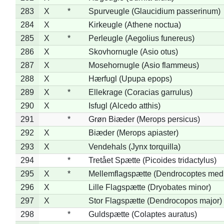
283
X
*
Spurveugle (Glaucidium passerinum)
284
X
Kirkeugle (Athene noctua)
285
X
*
Perleugle (Aegolius funereus)
286
X
Skovhornugle (Asio otus)
287
X
Mosehornugle (Asio flammeus)
288
X
Hærfugl (Upupa epops)
289
X
*
Ellekrage (Coracias garrulus)
290
X
Isfugl (Alcedo atthis)
291
*
Grøn Biæder (Merops persicus)
292
X
Biæder (Merops apiaster)
293
X
Vendehals (Jynx torquilla)
294
*
Tretået Spætte (Picoides tridactylus)
295
X
*
Mellemflagspætte (Dendrocoptes med
296
X
Lille Flagspætte (Dryobates minor)
297
X
Stor Flagspætte (Dendrocopos major)
298
*
Guldspætte (Colaptes auratus)