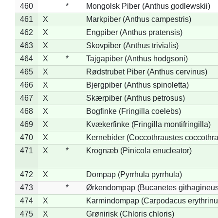
460
*
Mongolsk Piber (Anthus godlewskii)
461
X
Markpiber (Anthus campestris)
462
X
Engpiber (Anthus pratensis)
463
X
Skovpiber (Anthus trivialis)
464
X
*
Tajgapiber (Anthus hodgsoni)
465
X
Rødstrubet Piber (Anthus cervinus)
466
X
Bjergpiber (Anthus spinoletta)
467
X
Skærpiber (Anthus petrosus)
468
X
Bogfinke (Fringilla coelebs)
469
X
Kvækerfinke (Fringilla montifringilla)
470
X
Kernebider (Coccothraustes coccothra
471
X
*
Krognæb (Pinicola enucleator)
472
X
Dompap (Pyrrhula pyrrhula)
473
*
Ørkendompap (Bucanetes githagineus
474
X
Karmindompap (Carpodacus erythrinu
475
X
Grønirisk (Chloris chloris)