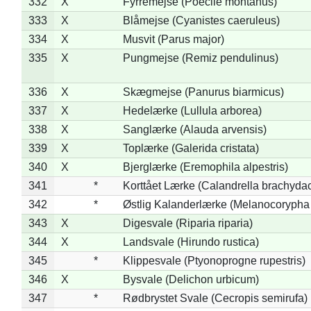
332
X
Fyrremejse (Poecile montanus)
333
X
Blåmejse (Cyanistes caeruleus)
334
X
Musvit (Parus major)
335
X
Pungmejse (Remiz pendulinus)
336
X
Skægmejse (Panurus biarmicus)
337
X
Hedelærke (Lullula arborea)
338
X
Sanglærke (Alauda arvensis)
339
X
Toplærke (Galerida cristata)
340
X
Bjerglærke (Eremophila alpestris)
341
*
Korttået Lærke (Calandrella brachydac
342
*
Østlig Kalanderlærke (Melanocorypha
343
X
Digesvale (Riparia riparia)
344
X
Landsvale (Hirundo rustica)
345
*
Klippesvale (Ptyonoprogne rupestris)
346
X
Bysvale (Delichon urbicum)
347
*
Rødbrystet Svale (Cecropis semirufa)