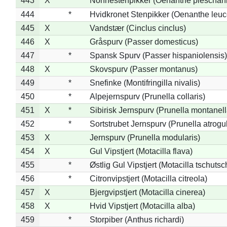
443
X
*
Nonnestenpikker (Oenanthe pleschan
444
*
Hvidkronet Stenpikker (Oenanthe leu
445
X
Vandstær (Cinclus cinclus)
446
X
Gråspurv (Passer domesticus)
447
*
Spansk Spurv (Passer hispaniolensis)
448
X
Skovspurv (Passer montanus)
449
*
Snefinke (Montifringilla nivalis)
450
*
Alpejernspurv (Prunella collaris)
451
X
*
Sibirisk Jernspurv (Prunella montanell
452
*
Sortstrubet Jernspurv (Prunella atrogul
453
X
Jernspurv (Prunella modularis)
454
X
Gul Vipstjert (Motacilla flava)
455
*
Østlig Gul Vipstjert (Motacilla tschuts
456
*
Citronvipstjert (Motacilla citreola)
457
X
Bjergvipstjert (Motacilla cinerea)
458
X
Hvid Vipstjert (Motacilla alba)
459
*
Storpiber (Anthus richardi)