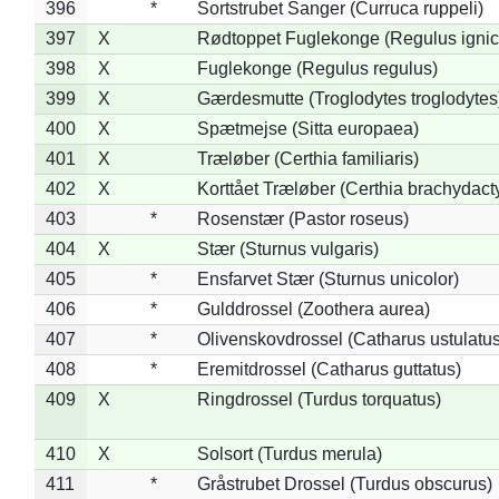
396
*
Sortstrubet Sanger (Curruca ruppeli)
397
X
Rødtoppet Fuglekonge (Regulus ignica
398
X
Fuglekonge (Regulus regulus)
399
X
Gærdesmutte (Troglodytes troglodytes
400
X
Spætmejse (Sitta europaea)
401
X
Træløber (Certhia familiaris)
402
X
Korttået Træløber (Certhia brachydact
403
*
Rosenstær (Pastor roseus)
404
X
Stær (Sturnus vulgaris)
405
*
Ensfarvet Stær (Sturnus unicolor)
406
*
Gulddrossel (Zoothera aurea)
407
*
Olivenskovdrossel (Catharus ustulatus
408
*
Eremitdrossel (Catharus guttatus)
409
X
Ringdrossel (Turdus torquatus)
410
X
Solsort (Turdus merula)
411
*
Gråstrubet Drossel (Turdus obscurus)