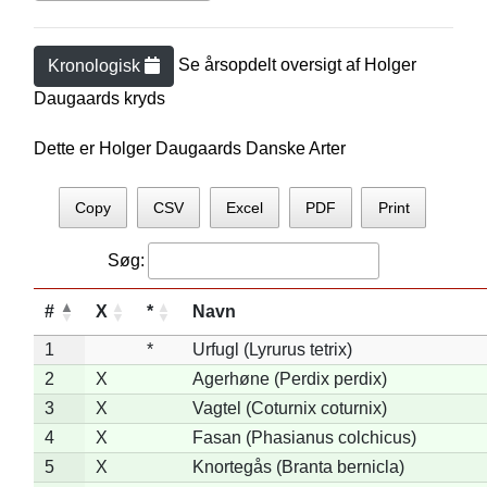
Se årsopdelt oversigt af
Holger
Kronologisk
Daugaard
s kryds
Dette er Holger Daugaards Danske Arter
Copy
CSV
Excel
PDF
Print
Søg:
#
X
*
Navn
1
*
Urfugl (Lyrurus tetrix)
2
X
Agerhøne (Perdix perdix)
3
X
Vagtel (Coturnix coturnix)
4
X
Fasan (Phasianus colchicus)
5
X
Knortegås (Branta bernicla)