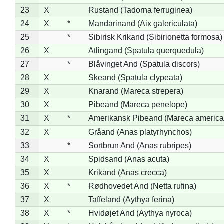
23
X
Rustand (Tadorna ferruginea)
24
X
*
Mandarinand (Aix galericulata)
25
*
Sibirisk Krikand (Sibirionetta formosa)
26
X
Atlingand (Spatula querquedula)
27
*
Blåvinget And (Spatula discors)
28
X
Skeand (Spatula clypeata)
29
X
Knarand (Mareca strepera)
30
X
Pibeand (Mareca penelope)
31
X
*
Amerikansk Pibeand (Mareca america
32
X
Gråand (Anas platyrhynchos)
33
*
Sortbrun And (Anas rubripes)
34
X
Spidsand (Anas acuta)
35
X
Krikand (Anas crecca)
36
X
*
Rødhovedet And (Netta rufina)
37
X
Taffeland (Aythya ferina)
38
X
*
Hvidøjet And (Aythya nyroca)