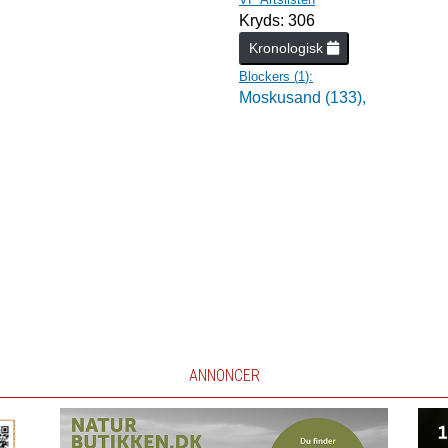
Kryds: 306
Kronologisk
Blockers (
1
):
Moskusand (133),
ANNONCER