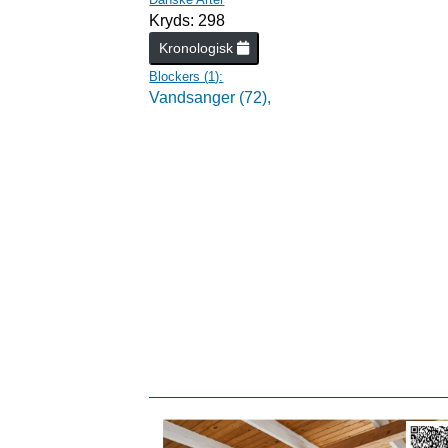
Kryds: 298
Kronologisk
Blockers (
1
):
Vandsanger (72),