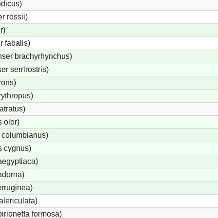
ndicus)
 rossii)
r)
 fabalis)
ser brachyrhynchus)
 serrirostris)
rons)
ythropus)
tratus)
 olor)
 columbianus)
 cygnus)
aegyptiaca)
adorna)
rruginea)
lericulata)
birionetta formosa)