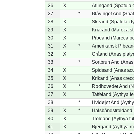
26
X
Atlingand (Spatula
27
*
Blåvinget And (Spat
28
X
Skeand (Spatula cl
29
X
Knarand (Mareca st
30
X
Pibeand (Mareca p
31
X
*
Amerikansk Pibean
32
X
Gråand (Anas platy
33
*
Sortbrun And (Anas 
34
X
Spidsand (Anas acu
35
X
Krikand (Anas crec
36
X
*
Rødhovedet And (Ne
37
X
Taffeland (Aythya fe
38
*
Hvidøjet And (Aythy
39
X
*
Halsbåndstroldand (
40
X
Troldand (Aythya ful
41
X
Bjergand (Aythya ma