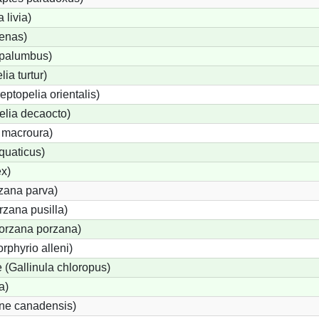
livia)
enas)
palumbus)
ia turtur)
eptopelia orientalis)
elia decaocto)
 macroura)
quaticus)
x)
rzana parva)
zana pusilla)
Porzana porzana)
rphyrio alleni)
(Gallinula chloropus)
a)
one canadensis)