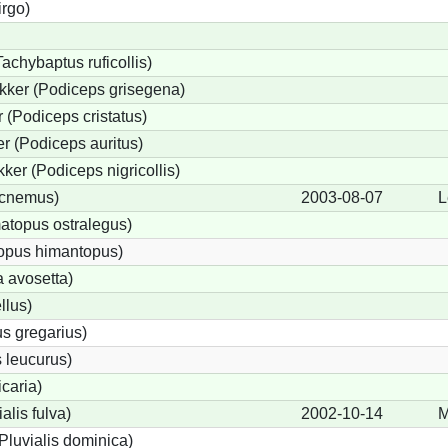
irgo)
achybaptus ruficollis)
kker (Podiceps grisegena)
(Podiceps cristatus)
r (Podiceps auritus)
ker (Podiceps nigricollis)
icnemus)
2003-08-07
L
topus ostralegus)
topus himantopus)
a avosetta)
llus)
s gregarius)
 leucurus)
icaria)
alis fulva)
2002-10-14
M
Pluvialis dominica)