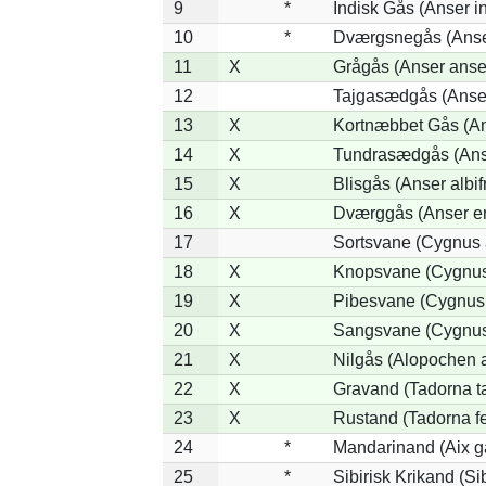
9
*
Indisk Gås (Anser i
10
*
Dværgsnegås (Anser
11
X
Grågås (Anser anse
12
Tajgasædgås (Anser
13
X
Kortnæbbet Gås (An
14
X
Tundrasædgås (Anser
15
X
Blisgås (Anser albif
16
X
Dværggås (Anser er
17
Sortsvane (Cygnus a
18
X
Knopsvane (Cygnus
19
X
Pibesvane (Cygnus
20
X
Sangsvane (Cygnus
21
X
Nilgås (Alopochen 
22
X
Gravand (Tadorna t
23
X
Rustand (Tadorna fe
24
*
Mandarinand (Aix ga
25
*
Sibirisk Krikand (Si