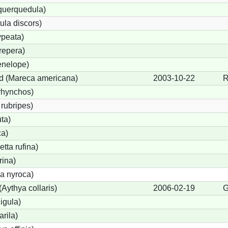
 querquedula)
ula discors)
ypeata)
repera)
enelope)
d (Mareca americana)
2003-10-22
R
rhynchos)
rubripes)
ta)
ca)
tta rufina)
rina)
a nyroca)
Aythya collaris)
2006-02-19
G
igula)
rila)