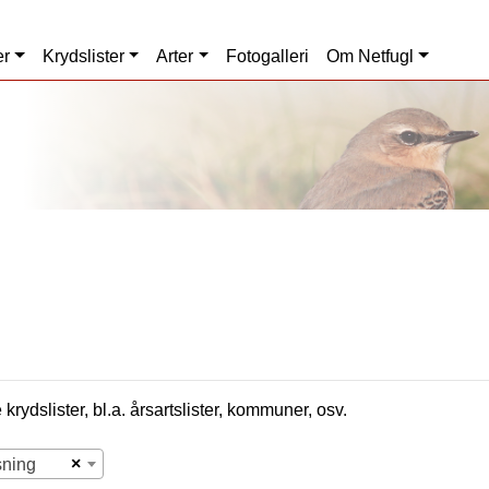
er
Krydslister
Arter
Fotogalleri
Om Netfugl
krydslister, bl.a. årsartslister, kommuner, osv.
×
sning