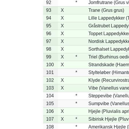
92
*
Jomfrutrane (Grus v
93
X
Trane (Grus grus)
94
X
Lille Lappedykker (T
95
X
Gråstrubet Lappedy
96
X
Toppet Lappedykker 
97
X
Nordisk Lappedykke
98
X
Sorthalset Lappedyk
99
X
*
Triel (Burhinus oed
100
X
Strandskade (Haema
101
*
Stylteløber (Himan
102
X
Klyde (Recurvirostr
103
X
Vibe (Vanellus vane
104
*
Steppevibe (Vanellu
105
*
Sumpvibe (Vanellus
106
X
Hjejle (Pluvialis apr
107
X
*
Sibirisk Hjejle (Pluvi
108
*
Amerikansk Hjejle (