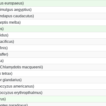
us europaeus)
imulgus aegyptius)
rundapus caudacutus)
rptis melba)
s)
idus)
acificus)
inis)
ffer)
da)
 (Chlamydotis macqueenii)
 tetrax)
 glandarius)
ccyzus americanus)
ccyzus erythropthalmus)
us)
ptes paradoxus)