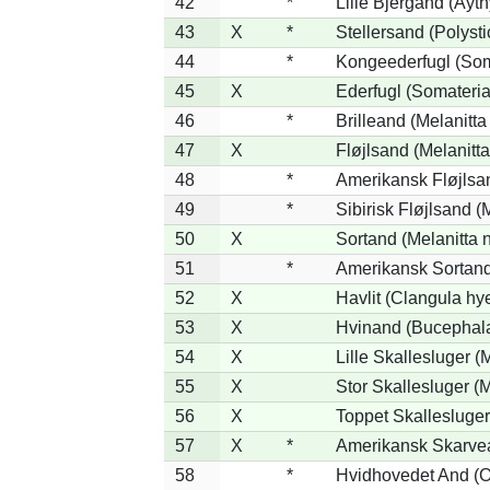
42
*
Lille Bjergand (Aythy
43
X
*
Stellersand (Polystic
44
*
Kongeederfugl (Soma
45
X
Ederfugl (Somateria
46
*
Brilleand (Melanitta 
47
X
Fløjlsand (Melanitta
48
*
Amerikansk Fløjlsan
49
*
Sibirisk Fløjlsand (
50
X
Sortand (Melanitta n
51
*
Amerikansk Sortand
52
X
Havlit (Clangula hy
53
X
Hvinand (Bucephala
54
X
Lille Skallesluger (
55
X
Stor Skallesluger 
56
X
Toppet Skallesluger
57
X
*
Amerikansk Skarvea
58
*
Hvidhovedet And (O