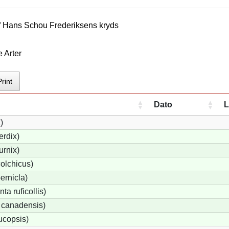
f
Hans Schou Frederiksen
s kryds
 Arter
Print
Dato
L
)
erdix)
urnix)
olchicus)
ernicla)
a ruficollis)
 canadensis)
ucopsis)