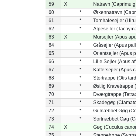
59
X
Natravn (Caprimulg
60
*
Ørkennatravn (Capr
61
*
Tornhalesejler (Hi
62
*
Alpesejler (Tachyma
63
X
Mursejler (Apus apu
64
*
Gråsejler (Apus pall
65
*
Orientsejler (Apus p
66
*
Lille Sejler (Apus aff
67
*
Kaffersejler (Apus ca
68
*
Stortrappe (Otis tar
69
*
Østlig Kravetrappe
70
*
Dværgtrappe (Tetrax
71
*
Skadegøg (Clamator
72
*
Gulnæbbet Gøg (Co
73
*
Sortnæbbet Gøg (Co
74
X
Gøg (Cuculus canor
75
*
Steppehøne (Syrrha