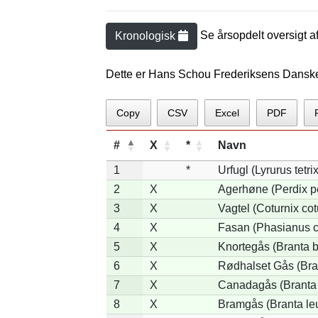
Se årsopdelt oversigt a
Kronologisk
Dette er Hans Schou Frederiksens Danske
Copy
CSV
Excel
PDF
#
X
*
Navn
1
*
Urfugl (Lyrurus tetrix
2
X
Agerhøne (Perdix p
3
X
Vagtel (Coturnix cot
4
X
Fasan (Phasianus c
5
X
Knortegås (Branta b
6
X
Rødhalset Gås (Brant
7
X
Canadagås (Branta
8
X
Bramgås (Branta le