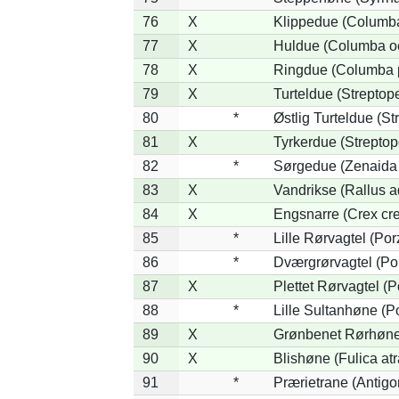
76
X
Klippedue (Columba 
77
X
Huldue (Columba o
78
X
Ringdue (Columba 
79
X
Turteldue (Streptopel
80
*
Østlig Turteldue (Str
81
X
Tyrkerdue (Streptop
82
*
Sørgedue (Zenaida
83
X
Vandrikse (Rallus a
84
X
Engsnarre (Crex cre
85
*
Lille Rørvagtel (Po
86
*
Dværgrørvagtel (Por
87
X
Plettet Rørvagtel (
88
*
Lille Sultanhøne (Po
89
X
Grønbenet Rørhøne 
90
X
Blishøne (Fulica atr
91
*
Prærietrane (Antig