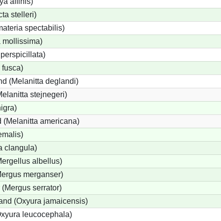
a affinis)
ta stelleri)
teria spectabilis)
 mollissima)
perspicillata)
 fusca)
d (Melanitta deglandi)
Melanitta stejnegeri)
igra)
 (Melanitta americana)
emalis)
 clangula)
Mergellus albellus)
(Mergus merganser)
 (Mergus serrator)
nd (Oxyura jamaicensis)
xyura leucocephala)