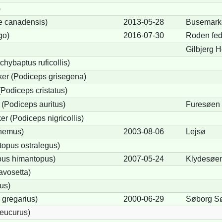
)
e canadensis)
2013-05-28
Busemark
go)
2016-07-30
Roden fe
Gilbjerg 
chybaptus ruficollis)
er (Podiceps grisegena)
Podiceps cristatus)
(Podiceps auritus)
Furesøen
r (Podiceps nigricollis)
cnemus)
2003-08-06
Lejsø
opus ostralegus)
pus himantopus)
2007-05-24
Klydesøe
avosetta)
us)
 gregarius)
2000-06-29
Søborg S
eucurus)