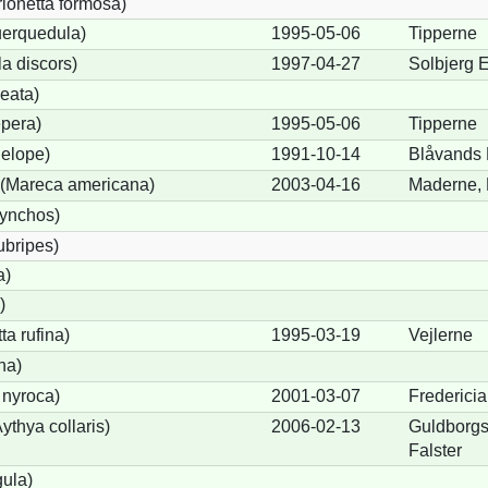
rionetta formosa)
uerquedula)
1995-05-06
Tipperne
a discors)
1997-04-27
Solbjerg 
eata)
pera)
1995-05-06
Tipperne
elope)
1991-10-14
Blåvands
(Mareca americana)
2003-04-16
Maderne,
hynchos)
ubripes)
a)
)
a rufina)
1995-03-19
Vejlerne
na)
 nyroca)
2001-03-07
Frederici
thya collaris)
2006-02-13
Guldborgs
Falster
gula)