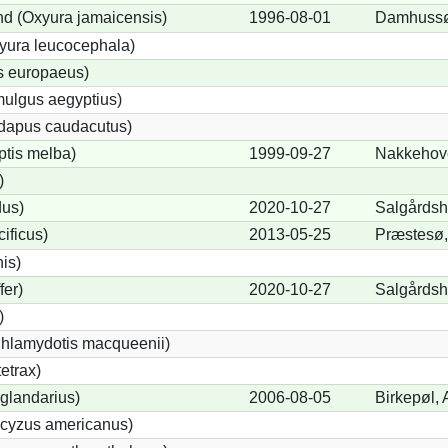
d (Oxyura jamaicensis)
1996-08-01
Damhuss
yura leucocephala)
s europaeus)
ulgus aegyptius)
ndapus caudacutus)
ptis melba)
1999-09-27
Nakkehov
)
dus)
2020-10-27
Salgårdsh
ificus)
2013-05-25
Præstesø,
nis)
fer)
2020-10-27
Salgårdsh
)
Chlamydotis macqueenii)
etrax)
glandarius)
2006-08-05
Birkepøl, 
cyzus americanus)