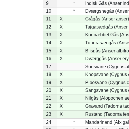
9
*
Indisk Gås (Anser ind
10
*
Dværgsnegås (Anser r
11
X
Grågås (Anser anser)
12
X
Tajgasædgås (Anser f
13
X
Kortnæbbet Gås (Ans
14
X
Tundrasædgås (Anser 
15
X
Blisgås (Anser albifr
16
X
Dværggås (Anser ery
17
Sortsvane (Cygnus at
18
X
Knopsvane (Cygnus o
19
X
Pibesvane (Cygnus c
20
X
Sangsvane (Cygnus 
21
X
Nilgås (Alopochen ae
22
X
Gravand (Tadorna ta
23
X
Rustand (Tadorna fer
24
*
Mandarinand (Aix gal