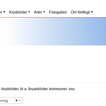
er
Krydslister
Arter
Fotogalleri
Om Netfugl
krydslister, bl.a. årsartslister, kommuner, osv.
×
sning