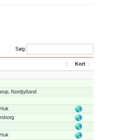
Søg:
Kort
rup, Nordjylland
 Huk
esborg
 Huk