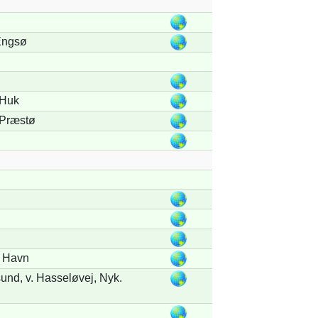
Engsø
 Huk
 Præstø
a Havn
und, v. Hasseløvej, Nyk.