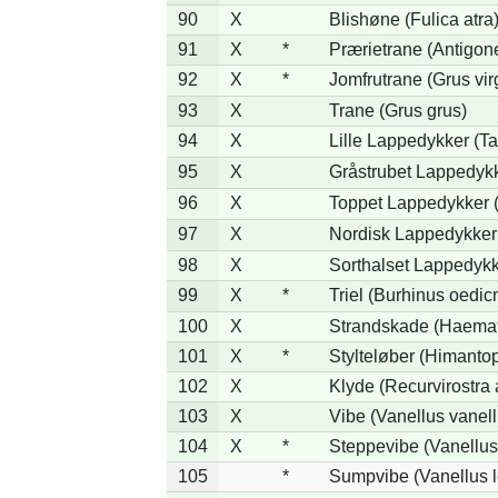
90
X
Blishøne (Fulica atra
91
X
*
Prærietrane (Antigon
92
X
*
Jomfrutrane (Grus vir
93
X
Trane (Grus grus)
94
X
Lille Lappedykker (Ta
95
X
Gråstrubet Lappedykk
96
X
Toppet Lappedykker (
97
X
Nordisk Lappedykker 
98
X
Sorthalset Lappedykke
99
X
*
Triel (Burhinus oedi
100
X
Strandskade (Haemat
101
X
*
Stylteløber (Himanto
102
X
Klyde (Recurvirostra 
103
X
Vibe (Vanellus vanell
104
X
*
Steppevibe (Vanellus
105
*
Sumpvibe (Vanellus l