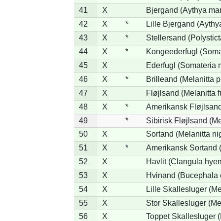
41
X
Bjergand (Aythya mar
42
X
*
Lille Bjergand (Aythya
43
X
*
Stellersand (Polysticta
44
X
*
Kongeederfugl (Somat
45
X
Ederfugl (Somateria 
46
X
*
Brilleand (Melanitta p
47
X
Fløjlsand (Melanitta 
48
X
*
Amerikansk Fløjlsand
49
*
Sibirisk Fløjlsand (Me
50
X
Sortand (Melanitta ni
51
X
*
Amerikansk Sortand (
52
X
Havlit (Clangula hyem
53
X
Hvinand (Bucephala 
54
X
Lille Skallesluger (Me
55
X
Stor Skallesluger (M
56
X
Toppet Skallesluger (