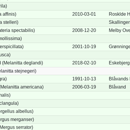
ila)
 affinis)
2010-03-01
Rosklde 
 stelleri)
Skallinge
eria spectabilis)
2008-12-20
Melby Ove
mollissima)
erspicillata)
2001-10-19
Grønninge
fusca)
 (Melanitta deglandi)
2018-02-10
Eskebjerg
lanitta stejnegeri)
gra)
1991-10-13
Blåvands
Melanitta americana)
2006-03-19
Blåvand
alis)
clangula)
rgellus albellus)
ergus merganser)
Mergus serrator)