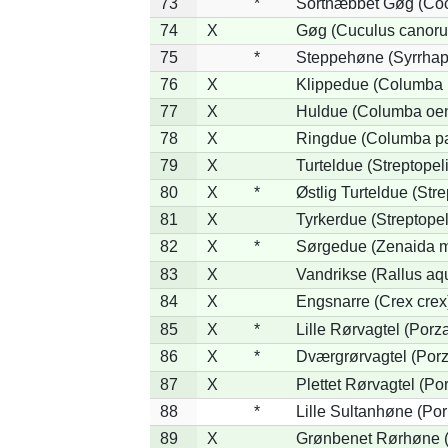
73
*
Sortnæbbet Gøg (Coc
74
X
Gøg (Cuculus canoru
75
*
Steppehøne (Syrrhap
76
X
Klippedue (Columba l
77
X
Huldue (Columba oe
78
X
Ringdue (Columba p
79
X
Turteldue (Streptopeli
80
X
*
Østlig Turteldue (Stre
81
X
Tyrkerdue (Streptope
82
X
*
Sørgedue (Zenaida m
83
X
Vandrikse (Rallus aq
84
X
Engsnarre (Crex crex
85
X
*
Lille Rørvagtel (Porz
86
X
*
Dværgrørvagtel (Porz
87
X
Plettet Rørvagtel (P
88
*
Lille Sultanhøne (Por
89
X
Grønbenet Rørhøne (G