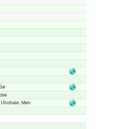
 Sø
ose
 Ulvshale, Møn