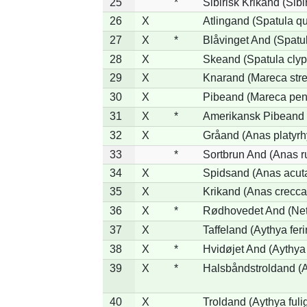
25
*
Sibirisk Krikand (Sibi
26
X
Atlingand (Spatula q
27
X
*
Blåvinget And (Spatul
28
X
Skeand (Spatula clyp
29
X
Knarand (Mareca stre
30
X
Pibeand (Mareca pen
31
X
*
Amerikansk Pibeand 
32
X
Gråand (Anas platyr
33
*
Sortbrun And (Anas r
34
X
Spidsand (Anas acut
35
X
Krikand (Anas crecca
36
X
*
Rødhovedet And (Nett
37
X
Taffeland (Aythya feri
38
X
*
Hvidøjet And (Aythya
39
X
*
Halsbåndstroldand (Ay
40
X
Troldand (Aythya fuli