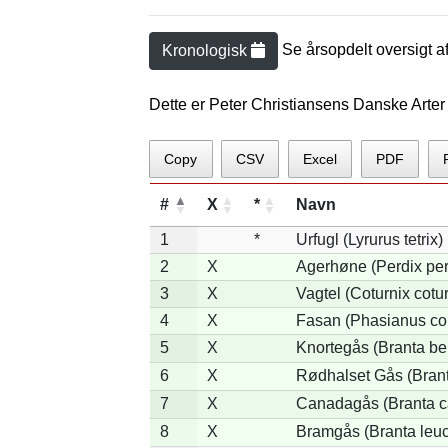
Se årsopdelt oversigt a
Kronologisk
Dette er Peter Christiansens Danske Arter
Copy
CSV
Excel
PDF
#
X
*
Navn
1
*
Urfugl (Lyrurus tetrix)
2
X
Agerhøne (Perdix per
3
X
Vagtel (Coturnix cotur
4
X
Fasan (Phasianus co
5
X
Knortegås (Branta ber
6
X
Rødhalset Gås (Branta
7
X
Canadagås (Branta c
8
X
Bramgås (Branta leuc