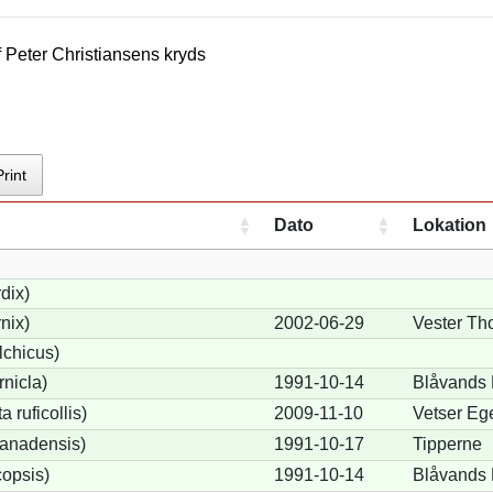
f
Peter Christiansen
s kryds
Print
Dato
Lokation
dix)
nix)
2002-06-29
Vester Tho
lchicus)
nicla)
1991-10-14
Blåvands
 ruficollis)
2009-11-10
Vetser Eg
anadensis)
1991-10-17
Tipperne
opsis)
1991-10-14
Blåvands