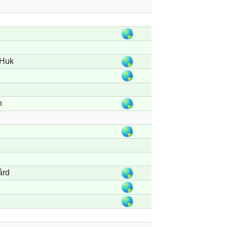
 Huk
n
ård