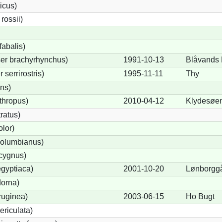
icus)
ossii)
abalis)
er brachyrhynchus)
1991-10-13
Blåvands
serrirostris)
1995-11-11
Thy
ons)
thropus)
2010-04-12
Klydesøe
ratus)
lor)
olumbianus)
cygnus)
gyptiaca)
2001-10-20
Lønborgg
dorna)
ruginea)
2003-06-15
Ho Bugt
ericulata)