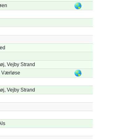
øen
ed
øj, Vejby Strand
 Værløse
øj, Vejby Strand
Als