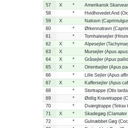
57
X
*
Amerikansk Skarvean
58
*
Hvidhovedet And (Ox
59
X
Natravn (Caprimulgu
60
*
Ørkennatravn (Caprim
61
*
Tornhalesejler (Hiru
62
X
*
Alpesejler (Tachymar
63
X
Mursejler (Apus apus
64
X
*
Gråsejler (Apus palli
65
X
*
Orientsejler (Apus pac
66
*
Lille Sejler (Apus affi
67
X
*
Kaffersejler (Apus caf
68
*
Stortrappe (Otis tarda
69
*
Østlig Kravetrappe (
70
*
Dværgtrappe (Tetrax t
71
X
*
Skadegøg (Clamator 
72
*
Gulnæbbet Gøg (Coc