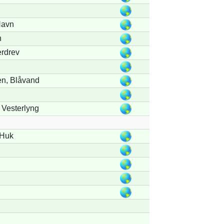
Havn
n
rdrev
n, Blåvand
 Vesterlyng
 Huk