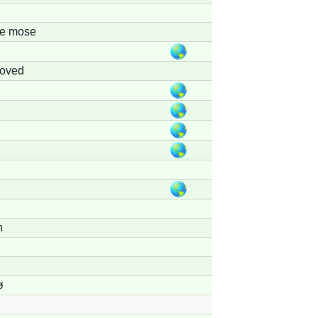
e mose
d
Hoved
n
ø