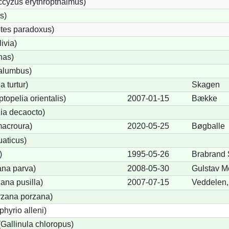
cyzus erythropthalmus)
s)
tes paradoxus)
ivia)
nas)
alumbus)
a turtur)
Skagen
ptopelia orientalis)
2007-01-15
Bække
lia decaocto)
acroura)
2020-05-25
Bøgballe
uaticus)
)
1995-05-26
Brabrand
ana parva)
2008-05-30
Gulstav M
ana pusilla)
2007-07-15
Veddelen,
orzana porzana)
phyrio alleni)
allinula chloropus)