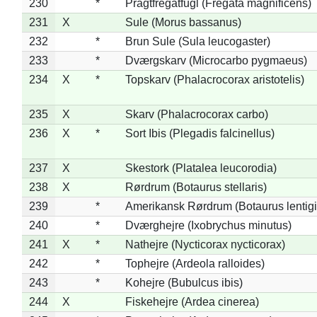
230
*
Pragtfregatfugl (Fregata magnificens)
231
X
Sule (Morus bassanus)
232
*
Brun Sule (Sula leucogaster)
233
*
Dværgskarv (Microcarbo pygmaeus)
234
X
*
Topskarv (Phalacrocorax aristotelis)
235
X
Skarv (Phalacrocorax carbo)
236
X
*
Sort Ibis (Plegadis falcinellus)
237
X
Skestork (Platalea leucorodia)
238
X
Rørdrum (Botaurus stellaris)
239
*
Amerikansk Rørdrum (Botaurus lentig
240
*
Dværghejre (Ixobrychus minutus)
241
X
*
Nathejre (Nycticorax nycticorax)
242
*
Tophejre (Ardeola ralloides)
243
*
Kohejre (Bubulcus ibis)
244
X
Fiskehejre (Ardea cinerea)