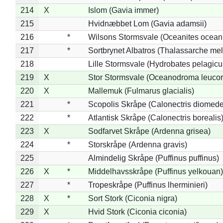
214
X
Islom (Gavia immer)
215
Hvidnæbbet Lom (Gavia adamsii)
216
*
Wilsons Stormsvale (Oceanites ocean
217
*
Sortbrynet Albatros (Thalassarche me
218
Lille Stormsvale (Hydrobates pelagicu
219
X
Stor Stormsvale (Oceanodroma leuco
220
X
Mallemuk (Fulmarus glacialis)
221
*
Scopolis Skråpe (Calonectris diomed
222
*
Atlantisk Skråpe (Calonectris borealis
223
X
Sodfarvet Skråpe (Ardenna grisea)
224
*
Storskråpe (Ardenna gravis)
225
Almindelig Skråpe (Puffinus puffinus)
226
X
*
Middelhavsskråpe (Puffinus yelkouan)
227
*
Tropeskråpe (Puffinus lherminieri)
228
X
*
Sort Stork (Ciconia nigra)
229
X
Hvid Stork (Ciconia ciconia)