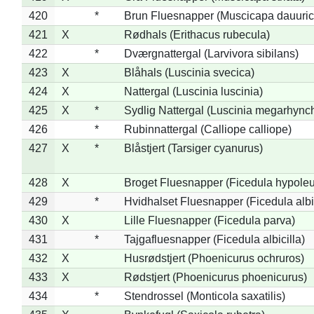
420
*
Brun Fluesnapper (Muscicapa dauuric
421
X
Rødhals (Erithacus rubecula)
422
*
Dværgnattergal (Larvivora sibilans)
423
X
Blåhals (Luscinia svecica)
424
X
Nattergal (Luscinia luscinia)
425
X
*
Sydlig Nattergal (Luscinia megarhync
426
*
Rubinnattergal (Calliope calliope)
427
X
*
Blåstjert (Tarsiger cyanurus)
428
X
Broget Fluesnapper (Ficedula hypole
429
*
Hvidhalset Fluesnapper (Ficedula albic
430
X
Lille Fluesnapper (Ficedula parva)
431
*
Tajgafluesnapper (Ficedula albicilla)
432
X
Husrødstjert (Phoenicurus ochruros)
433
X
Rødstjert (Phoenicurus phoenicurus)
434
*
Stendrossel (Monticola saxatilis)