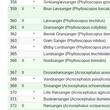
358
*
Sinkiangløvsanger (Phylloscopus gris
359
X
*
Brun Løvsanger (Phylloscopus fuscat
360
X
Løvsanger (Phylloscopus trochilus)
361
X
Gransanger (Phylloscopus collybita)
362
*
Iberisk Gransanger (Phylloscopus iber
363
*
Grøn Sanger (Phylloscopus nitidus)
364
*
Østlig Lundsanger (Phylloscopus plum
365
Lundsanger (Phylloscopus trochiloide
366
X
*
Nordsanger (Phylloscopus borealis)
367
X
Drosselrørsanger (Acrocephalus arun
368
*
Vandsanger (Acrocephalus paludicola
369
X
Sivsanger (Acrocephalus schoenobae
370
*
Lille Rørsanger (Acrocephalus agricol
371
*
Buskrørsanger (Acrocephalus dumeto
372
X
Rørsanger (Acrocephalus scirpaceus)