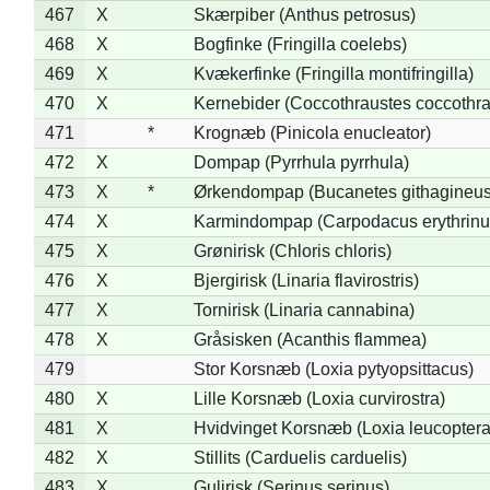
467
X
Skærpiber (Anthus petrosus)
468
X
Bogfinke (Fringilla coelebs)
469
X
Kvækerfinke (Fringilla montifringilla)
470
X
Kernebider (Coccothraustes coccothra
471
*
Krognæb (Pinicola enucleator)
472
X
Dompap (Pyrrhula pyrrhula)
473
X
*
Ørkendompap (Bucanetes githagineus
474
X
Karmindompap (Carpodacus erythrinu
475
X
Grønirisk (Chloris chloris)
476
X
Bjergirisk (Linaria flavirostris)
477
X
Tornirisk (Linaria cannabina)
478
X
Gråsisken (Acanthis flammea)
479
Stor Korsnæb (Loxia pytyopsittacus)
480
X
Lille Korsnæb (Loxia curvirostra)
481
X
Hvidvinget Korsnæb (Loxia leucoptera
482
X
Stillits (Carduelis carduelis)
483
X
Gulirisk (Serinus serinus)