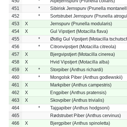
450
*
Alpejernspurv (Prunella collaris)
451
*
Sibirisk Jernspurv (Prunella montanell
452
*
Sortstrubet Jernspurv (Prunella atrogul
453
X
Jernspurv (Prunella modularis)
454
X
Gul Vipstjert (Motacilla flava)
455
*
Østlig Gul Vipstjert (Motacilla tschuts
456
*
Citronvipstjert (Motacilla citreola)
457
X
Bjergvipstjert (Motacilla cinerea)
458
X
Hvid Vipstjert (Motacilla alba)
459
X
*
Storpiber (Anthus richardi)
460
*
Mongolsk Piber (Anthus godlewskii)
461
X
Markpiber (Anthus campestris)
462
X
Engpiber (Anthus pratensis)
463
X
Skovpiber (Anthus trivialis)
464
*
Tajgapiber (Anthus hodgsoni)
465
Rødstrubet Piber (Anthus cervinus)
466
X
Bjergpiber (Anthus spinoletta)