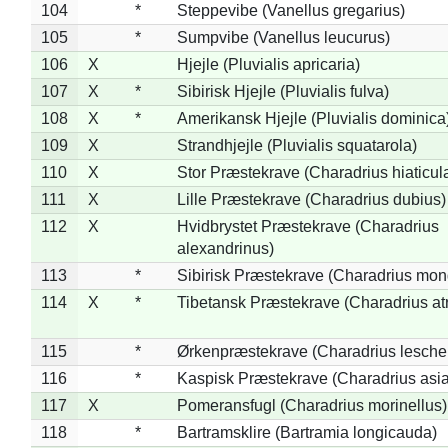
104
*
Steppevibe (Vanellus gregarius)
105
*
Sumpvibe (Vanellus leucurus)
106
X
Hjejle (Pluvialis apricaria)
107
X
*
Sibirisk Hjejle (Pluvialis fulva)
108
X
*
Amerikansk Hjejle (Pluvialis dominica
109
X
Strandhjejle (Pluvialis squatarola)
110
X
Stor Præstekrave (Charadrius hiaticul
111
X
Lille Præstekrave (Charadrius dubius)
112
X
Hvidbrystet Præstekrave (Charadrius
alexandrinus)
113
*
Sibirisk Præstekrave (Charadrius mon
114
X
*
Tibetansk Præstekrave (Charadrius atr
115
*
Ørkenpræstekrave (Charadrius leschen
116
*
Kaspisk Præstekrave (Charadrius asia
117
X
Pomeransfugl (Charadrius morinellus)
118
*
Bartramsklire (Bartramia longicauda)