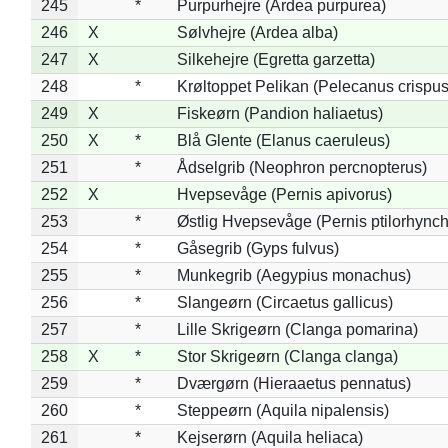
245
*
Purpurhejre (Ardea purpurea)
246
X
Sølvhejre (Ardea alba)
247
X
Silkehejre (Egretta garzetta)
248
*
Krøltoppet Pelikan (Pelecanus crispus
249
X
Fiskeørn (Pandion haliaetus)
250
X
*
Blå Glente (Elanus caeruleus)
251
*
Ådselgrib (Neophron percnopterus)
252
X
Hvepsevåge (Pernis apivorus)
253
*
Østlig Hvepsevåge (Pernis ptilorhync
254
*
Gåsegrib (Gyps fulvus)
255
*
Munkegrib (Aegypius monachus)
256
*
Slangeørn (Circaetus gallicus)
257
*
Lille Skrigeørn (Clanga pomarina)
258
X
*
Stor Skrigeørn (Clanga clanga)
259
*
Dværgørn (Hieraaetus pennatus)
260
*
Steppeørn (Aquila nipalensis)
261
*
Kejserørn (Aquila heliaca)