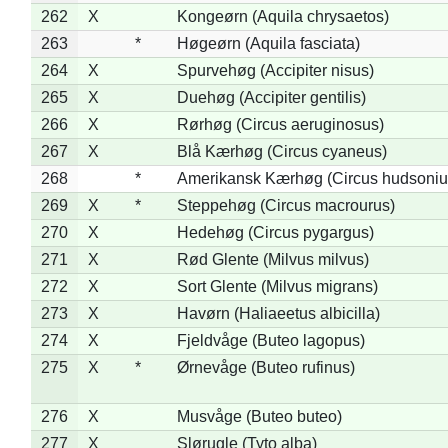
262
X
Kongeørn (Aquila chrysaetos)
263
*
Høgeørn (Aquila fasciata)
264
X
Spurvehøg (Accipiter nisus)
265
X
Duehøg (Accipiter gentilis)
266
X
Rørhøg (Circus aeruginosus)
267
X
Blå Kærhøg (Circus cyaneus)
268
*
Amerikansk Kærhøg (Circus hudsoniu
269
X
*
Steppehøg (Circus macrourus)
270
X
Hedehøg (Circus pygargus)
271
X
Rød Glente (Milvus milvus)
272
X
Sort Glente (Milvus migrans)
273
X
Havørn (Haliaeetus albicilla)
274
X
Fjeldvåge (Buteo lagopus)
275
X
*
Ørnevåge (Buteo rufinus)
276
X
Musvåge (Buteo buteo)
277
X
Slørugle (Tyto alba)