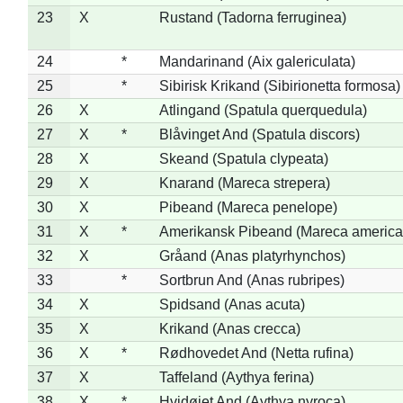
23
X
Rustand (Tadorna ferruginea)
24
*
Mandarinand (Aix galericulata)
25
*
Sibirisk Krikand (Sibirionetta formosa)
26
X
Atlingand (Spatula querquedula)
27
X
*
Blåvinget And (Spatula discors)
28
X
Skeand (Spatula clypeata)
29
X
Knarand (Mareca strepera)
30
X
Pibeand (Mareca penelope)
31
X
*
Amerikansk Pibeand (Mareca america
32
X
Gråand (Anas platyrhynchos)
33
*
Sortbrun And (Anas rubripes)
34
X
Spidsand (Anas acuta)
35
X
Krikand (Anas crecca)
36
X
*
Rødhovedet And (Netta rufina)
37
X
Taffeland (Aythya ferina)
38
X
*
Hvidøjet And (Aythya nyroca)