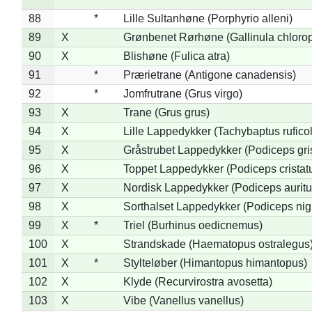
88
*
Lille Sultanhøne (Porphyrio alleni)
89
X
Grønbenet Rørhøne (Gallinula chloro
90
X
Blishøne (Fulica atra)
91
*
Prærietrane (Antigone canadensis)
92
*
Jomfrutrane (Grus virgo)
93
X
Trane (Grus grus)
94
X
Lille Lappedykker (Tachybaptus ruficol
95
X
Gråstrubet Lappedykker (Podiceps gr
96
X
Toppet Lappedykker (Podiceps cristat
97
X
Nordisk Lappedykker (Podiceps auritu
98
X
Sorthalset Lappedykker (Podiceps nigri
99
X
*
Triel (Burhinus oedicnemus)
100
X
Strandskade (Haematopus ostralegus
101
X
*
Stylteløber (Himantopus himantopus)
102
X
Klyde (Recurvirostra avosetta)
103
X
Vibe (Vanellus vanellus)