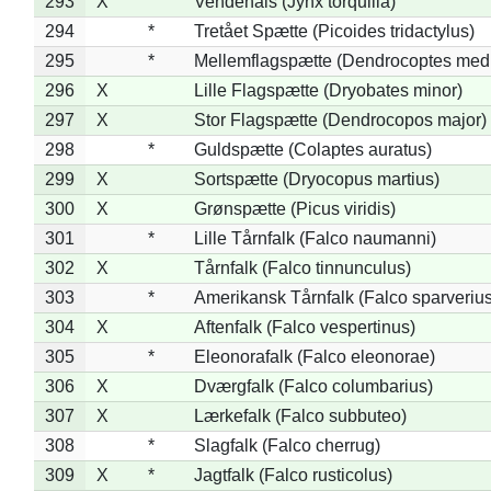
293
X
Vendehals (Jynx torquilla)
294
*
Tretået Spætte (Picoides tridactylus)
295
*
Mellemflagspætte (Dendrocoptes med
296
X
Lille Flagspætte (Dryobates minor)
297
X
Stor Flagspætte (Dendrocopos major)
298
*
Guldspætte (Colaptes auratus)
299
X
Sortspætte (Dryocopus martius)
300
X
Grønspætte (Picus viridis)
301
*
Lille Tårnfalk (Falco naumanni)
302
X
Tårnfalk (Falco tinnunculus)
303
*
Amerikansk Tårnfalk (Falco sparverius
304
X
Aftenfalk (Falco vespertinus)
305
*
Eleonorafalk (Falco eleonorae)
306
X
Dværgfalk (Falco columbarius)
307
X
Lærkefalk (Falco subbuteo)
308
*
Slagfalk (Falco cherrug)
309
X
*
Jagtfalk (Falco rusticolus)