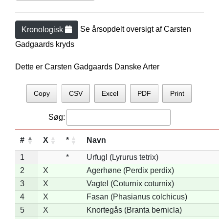
Se årsopdelt oversigt af
Carsten
Kronologisk
Gadgaard
s kryds
Dette er Carsten Gadgaards Danske Arter
Copy
CSV
Excel
PDF
Print
Søg:
#
X
*
Navn
1
*
Urfugl (Lyrurus tetrix)
2
X
Agerhøne (Perdix perdix)
3
X
Vagtel (Coturnix coturnix)
4
X
Fasan (Phasianus colchicus)
5
X
Knortegås (Branta bernicla)