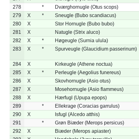
278
*
Dværghornugle (Otus scops)
279
X
*
Sneugle (Bubo scandiacus)
280
X
Stor Hornugle (Bubo bubo)
281
X
Natugle (Strix aluco)
282
X
*
Høgeugle (Surnia ulula)
283
X
*
Spurveugle (Glaucidium passerinum)
284
X
Kirkeugle (Athene noctua)
285
X
*
Perleugle (Aegolius funereus)
286
X
Skovhornugle (Asio otus)
287
X
Mosehornugle (Asio flammeus)
288
X
Hærfugl (Upupa epops)
289
*
Ellekrage (Coracias garrulus)
290
X
Isfugl (Alcedo atthis)
291
*
Grøn Biæder (Merops persicus)
292
X
Biæder (Merops apiaster)