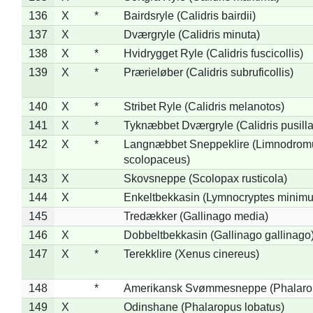
136
X
*
Bairdsryle (Calidris bairdii)
137
X
Dværgryle (Calidris minuta)
138
X
*
Hvidrygget Ryle (Calidris fuscicollis)
139
X
*
Prærieløber (Calidris subruficollis)
140
X
*
Stribet Ryle (Calidris melanotos)
141
X
*
Tyknæbbet Dværgryle (Calidris pusilla
142
X
*
Langnæbbet Sneppeklire (Limnodrom
scolopaceus)
143
X
Skovsneppe (Scolopax rusticola)
144
X
Enkeltbekkasin (Lymnocryptes minimu
145
Tredækker (Gallinago media)
146
X
Dobbeltbekkasin (Gallinago gallinago
147
X
*
Terekklire (Xenus cinereus)
148
*
Amerikansk Svømmesneppe (Phalaropu
149
X
Odinshane (Phalaropus lobatus)