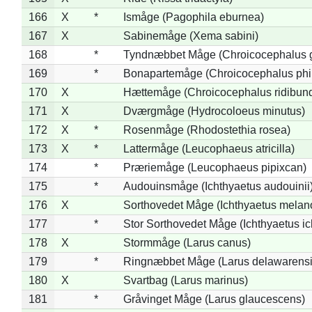
166
X
*
Ismåge (Pagophila eburnea)
167
X
Sabinemåge (Xema sabini)
168
*
Tyndnæbbet Måge (Chroicocephalus 
169
*
Bonapartemåge (Chroicocephalus phil
170
X
Hættemåge (Chroicocephalus ridibun
171
X
Dværgmåge (Hydrocoloeus minutus)
172
X
*
Rosenmåge (Rhodostethia rosea)
173
X
*
Lattermåge (Leucophaeus atricilla)
174
*
Præriemåge (Leucophaeus pipixcan)
175
*
Audouinsmåge (Ichthyaetus audouinii
176
X
Sorthovedet Måge (Ichthyaetus melan
177
*
Stor Sorthovedet Måge (Ichthyaetus ic
178
X
Stormmåge (Larus canus)
179
*
Ringnæbbet Måge (Larus delawarensi
180
X
Svartbag (Larus marinus)
181
*
Gråvinget Måge (Larus glaucescens)