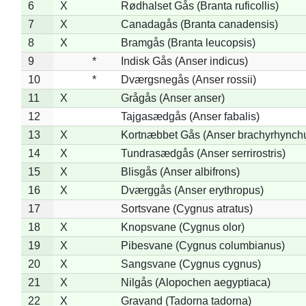
6
X
Rødhalset Gås (Branta ruficollis)
7
X
Canadagås (Branta canadensis)
8
X
Bramgås (Branta leucopsis)
9
*
Indisk Gås (Anser indicus)
10
*
Dværgsnegås (Anser rossii)
11
X
Grågås (Anser anser)
12
Tajgasædgås (Anser fabalis)
13
X
Kortnæbbet Gås (Anser brachyrhynch
14
X
Tundrasædgås (Anser serrirostris)
15
X
Blisgås (Anser albifrons)
16
X
Dværggås (Anser erythropus)
17
Sortsvane (Cygnus atratus)
18
X
Knopsvane (Cygnus olor)
19
X
Pibesvane (Cygnus columbianus)
20
X
Sangsvane (Cygnus cygnus)
21
X
Nilgås (Alopochen aegyptiaca)
22
X
Gravand (Tadorna tadorna)