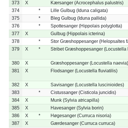
373
X
Kærsanger (Acrocephalus palustris)
374
*
Lille Gulbug (Iduna caligata)
375
*
Bleg Gulbug (Iduna pallida)
376
*
Spottesanger (Hippolais polyglotta)
377
X
Gulbug (Hippolais icterina)
378
*
Stor Græshoppesanger (Helopsaltes fa
379
X
*
Stribet Græshoppesanger (Locustella 
380
X
Græshoppesanger (Locustella naevia
381
X
Flodsanger (Locustella fluviatilis)
382
X
Savisanger (Locustella luscinioides)
383
*
Cistussanger (Cisticola juncidis)
384
X
Munk (Sylvia atricapilla)
385
X
Havesanger (Sylvia borin)
386
X
*
Høgesanger (Curruca nisoria)
387
X
Gærdesanger (Curruca curruca)