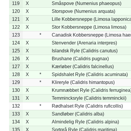
119
X
Småspove (Numenius phaeopus)
120
X
Storspove (Numenius arquata)
121
X
Lille Kobbersneppe (Limosa lapponic
122
X
Stor Kobbersneppe (Limosa limosa)
123
*
Canadisk Kobbersneppe (Limosa hae
124
X
Stenvender (Arenaria interpres)
125
X
Islandsk Ryle (Calidris canutus)
126
X
Brushane (Calidris pugnax)
127
X
Kærløber (Calidris falcinellus)
128
X
*
Spidshalet Ryle (Calidris acuminata)
129
*
Klireryle (Calidris himantopus)
130
X
Krumnæbbet Ryle (Calidris ferruginea
131
X
Temmincksryle (Calidris temminckii)
132
*
Rødhalset Ryle (Calidris ruficollis)
133
X
Sandløber (Calidris alba)
134
X
Almindelig Ryle (Calidris alpina)
135
X
Sortgrå Ryle (Calidris maritima)