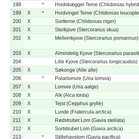
198
*
Hvidskægget Terne (Chlidonias hybrid
199
X
*
Hvidvinget Terne (Chlidonias leucopte
200
X
Sortterne (Chlidonias niger)
201
X
Storkjove (Stercorarius skua)
202
X
Mellemkjove (Stercorarius pomarinus)
203
X
Almindelig Kjove (Stercorarius parasit
204
Lille Kjove (Stercorarius longicaudus)
205
X
Søkonge (Alle alle)
206
*
Polarlomvie (Uria lomvia)
207
X
Lomvie (Uria aalge)
208
X
Alk (Alca torda)
209
X
Tejst (Cepphus grylle)
210
X
Lunde (Fratercula arctica)
211
X
Rødstrubet Lom (Gavia stellata)
212
X
Sortstrubet Lom (Gavia arctica)
213
*
Stillehavslom (Gavia pacifica)