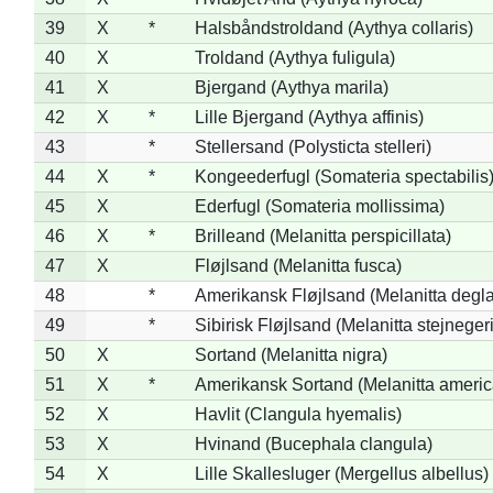
39
X
*
Halsbåndstroldand (Aythya collaris)
40
X
Troldand (Aythya fuligula)
41
X
Bjergand (Aythya marila)
42
X
*
Lille Bjergand (Aythya affinis)
43
*
Stellersand (Polysticta stelleri)
44
X
*
Kongeederfugl (Somateria spectabilis
45
X
Ederfugl (Somateria mollissima)
46
X
*
Brilleand (Melanitta perspicillata)
47
X
Fløjlsand (Melanitta fusca)
48
*
Amerikansk Fløjlsand (Melanitta degla
49
*
Sibirisk Fløjlsand (Melanitta stejnegeri
50
X
Sortand (Melanitta nigra)
51
X
*
Amerikansk Sortand (Melanitta ameri
52
X
Havlit (Clangula hyemalis)
53
X
Hvinand (Bucephala clangula)
54
X
Lille Skallesluger (Mergellus albellus)