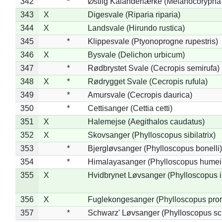
342
*
Østlig Kalanderlærke (Melanocorypha
343
X
Digesvale (Riparia riparia)
344
X
Landsvale (Hirundo rustica)
345
*
Klippesvale (Ptyonoprogne rupestris)
346
X
Bysvale (Delichon urbicum)
347
*
Rødbrystet Svale (Cecropis semirufa)
348
X
*
Rødrygget Svale (Cecropis rufula)
349
*
Amursvale (Cecropis daurica)
350
*
Cettisanger (Cettia cetti)
351
X
Halemejse (Aegithalos caudatus)
352
X
Skovsanger (Phylloscopus sibilatrix)
353
*
Bjergløvsanger (Phylloscopus bonelli)
354
*
Himalayasanger (Phylloscopus humei
355
X
Hvidbrynet Løvsanger (Phylloscopus i
356
X
Fuglekongesanger (Phylloscopus pror
357
*
Schwarz' Løvsanger (Phylloscopus sc