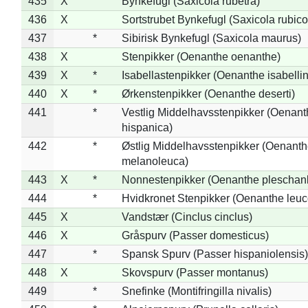
435
X
Bynkefugl (Saxicola rubetra)
436
X
Sortstrubet Bynkefugl (Saxicola rubico
437
*
Sibirisk Bynkefugl (Saxicola maurus)
438
X
Stenpikker (Oenanthe oenanthe)
439
X
*
Isabellastenpikker (Oenanthe isabelli
440
X
*
Ørkenstenpikker (Oenanthe deserti)
441
*
Vestlig Middelhavsstenpikker (Oenant
hispanica)
442
*
Østlig Middelhavsstenpikker (Oenant
melanoleuca)
443
X
*
Nonnestenpikker (Oenanthe pleschan
444
*
Hvidkronet Stenpikker (Oenanthe leu
445
X
Vandstær (Cinclus cinclus)
446
X
Gråspurv (Passer domesticus)
447
*
Spansk Spurv (Passer hispaniolensis)
448
X
Skovspurv (Passer montanus)
449
*
Snefinke (Montifringilla nivalis)