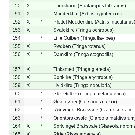
150
X
Thorshane (Phalaropus fulicarius)
151
X
Mudderklire (Actitis hypoleucos)
152
X
*
Plettet Mudderklire (Actitis macularius
153
X
Svaleklire (Tringa ochropus)
154
*
Lille Gulben (Tringa flavipes)
155
X
Rødben (Tringa totanus)
156
X
*
Damklire (Tringa stagnatilis)
157
X
Tinksmed (Tringa glareola)
158
X
Sortklire (Tringa erythropus)
159
X
Hvidklire (Tringa nebularia)
160
*
Stor Gulben (Tringa melanoleuca)
161
*
Ørkenløber (Cursorius cursor)
162
*
Rødvinget Braksvale (Glareola pratinc
163
*
Orientbraksvale (Glareola maldivarum
164
X
*
Sortvinget Braksvale (Glareola nordm
165
X
Ride (Rissa tridactyla)