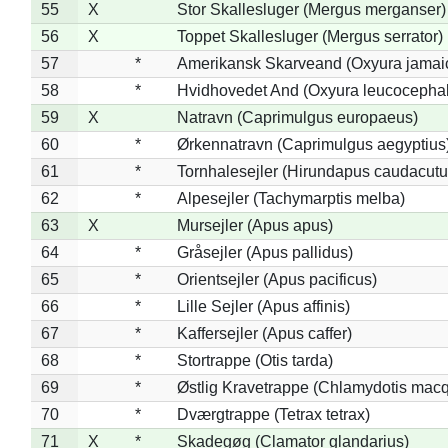
55
X
Stor Skallesluger (Mergus merganser)
56
X
Toppet Skallesluger (Mergus serrator)
57
*
Amerikansk Skarveand (Oxyura jamai
58
*
Hvidhovedet And (Oxyura leucocepha
59
X
Natravn (Caprimulgus europaeus)
60
*
Ørkennatravn (Caprimulgus aegyptius
61
*
Tornhalesejler (Hirundapus caudacutu
62
*
Alpesejler (Tachymarptis melba)
63
X
Mursejler (Apus apus)
64
*
Gråsejler (Apus pallidus)
65
*
Orientsejler (Apus pacificus)
66
*
Lille Sejler (Apus affinis)
67
*
Kaffersejler (Apus caffer)
68
*
Stortrappe (Otis tarda)
69
*
Østlig Kravetrappe (Chlamydotis macq
70
*
Dværgtrappe (Tetrax tetrax)
71
X
*
Skadegøg (Clamator glandarius)