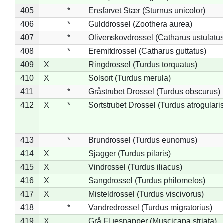
405
*
Ensfarvet Stær (Sturnus unicolor)
406
*
Gulddrossel (Zoothera aurea)
407
*
Olivenskovdrossel (Catharus ustulatus
408
*
Eremitdrossel (Catharus guttatus)
409
X
Ringdrossel (Turdus torquatus)
410
X
Solsort (Turdus merula)
411
*
Gråstrubet Drossel (Turdus obscurus)
412
X
*
Sortstrubet Drossel (Turdus atrogularis
413
*
Brundrossel (Turdus eunomus)
414
X
Sjagger (Turdus pilaris)
415
X
Vindrossel (Turdus iliacus)
416
X
Sangdrossel (Turdus philomelos)
417
X
Misteldrossel (Turdus viscivorus)
418
*
Vandredrossel (Turdus migratorius)
419
X
Grå Fluesnapper (Muscicapa striata)