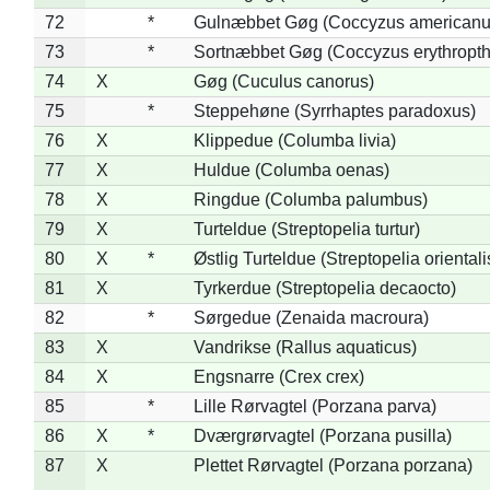
72
*
Gulnæbbet Gøg (Coccyzus americanu
73
*
Sortnæbbet Gøg (Coccyzus erythropt
74
X
Gøg (Cuculus canorus)
75
*
Steppehøne (Syrrhaptes paradoxus)
76
X
Klippedue (Columba livia)
77
X
Huldue (Columba oenas)
78
X
Ringdue (Columba palumbus)
79
X
Turteldue (Streptopelia turtur)
80
X
*
Østlig Turteldue (Streptopelia orientali
81
X
Tyrkerdue (Streptopelia decaocto)
82
*
Sørgedue (Zenaida macroura)
83
X
Vandrikse (Rallus aquaticus)
84
X
Engsnarre (Crex crex)
85
*
Lille Rørvagtel (Porzana parva)
86
X
*
Dværgrørvagtel (Porzana pusilla)
87
X
Plettet Rørvagtel (Porzana porzana)