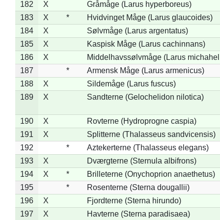
182
X
Gråmåge (Larus hyperboreus)
183
X
*
Hvidvinget Måge (Larus glaucoides)
184
X
Sølvmåge (Larus argentatus)
185
X
Kaspisk Måge (Larus cachinnans)
186
X
Middelhavssølvmåge (Larus michahell
187
*
Armensk Måge (Larus armenicus)
188
X
Sildemåge (Larus fuscus)
189
X
Sandterne (Gelochelidon nilotica)
190
X
Rovterne (Hydroprogne caspia)
191
X
Splitterne (Thalasseus sandvicensis)
192
*
Aztekerterne (Thalasseus elegans)
193
X
Dværgterne (Sternula albifrons)
194
X
*
Brilleterne (Onychoprion anaethetus)
195
*
Rosenterne (Sterna dougallii)
196
X
Fjordterne (Sterna hirundo)
197
X
Havterne (Sterna paradisaea)