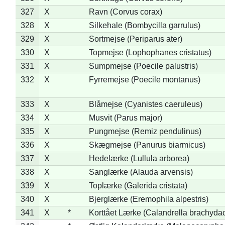
327
X
Ravn (Corvus corax)
328
X
Silkehale (Bombycilla garrulus)
329
X
Sortmejse (Periparus ater)
330
X
Topmejse (Lophophanes cristatus)
331
X
Sumpmejse (Poecile palustris)
332
X
Fyrremejse (Poecile montanus)
333
X
Blåmejse (Cyanistes caeruleus)
334
X
Musvit (Parus major)
335
X
Pungmejse (Remiz pendulinus)
336
X
Skægmejse (Panurus biarmicus)
337
X
Hedelærke (Lullula arborea)
338
X
Sanglærke (Alauda arvensis)
339
X
Toplærke (Galerida cristata)
340
X
Bjerglærke (Eremophila alpestris)
341
X
*
Korttået Lærke (Calandrella brachydac