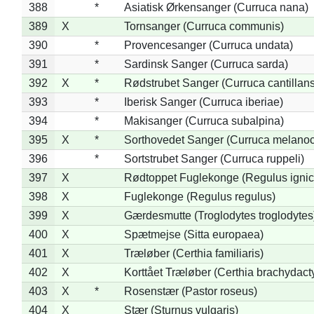
388
*
Asiatisk Ørkensanger (Curruca nana)
389
X
Tornsanger (Curruca communis)
390
*
Provencesanger (Curruca undata)
391
*
Sardinsk Sanger (Curruca sarda)
392
X
*
Rødstrubet Sanger (Curruca cantillans
393
*
Iberisk Sanger (Curruca iberiae)
394
*
Makisanger (Curruca subalpina)
395
X
*
Sorthovedet Sanger (Curruca melano
396
*
Sortstrubet Sanger (Curruca ruppeli)
397
X
Rødtoppet Fuglekonge (Regulus ignica
398
X
Fuglekonge (Regulus regulus)
399
X
Gærdesmutte (Troglodytes troglodytes
400
X
Spætmejse (Sitta europaea)
401
X
Træløber (Certhia familiaris)
402
X
Korttået Træløber (Certhia brachydact
403
X
*
Rosenstær (Pastor roseus)
404
X
Stær (Sturnus vulgaris)