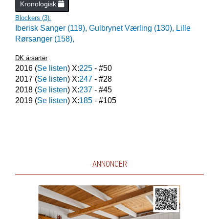
Kronologisk
Blockers (
3
):
Iberisk Sanger (119),
Gulbrynet Værling (130),
Lille
Rørsanger (158),
DK årsarter
2016
(
Se listen
) X:
225
- #
50
2017
(
Se listen
) X:
247
- #
28
2018
(
Se listen
) X:
237
- #
45
2019
(
Se listen
) X:
185
- #
105
ANNONCER