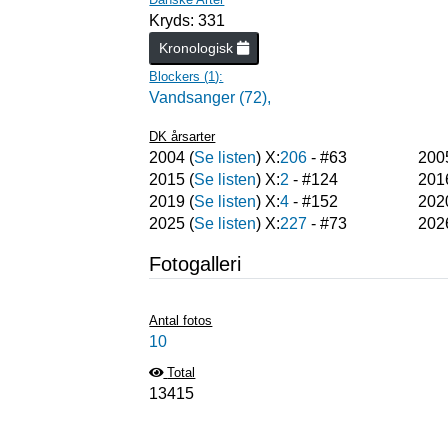
Kryds: 331
Kronologisk
Blockers (
1
):
Vandsanger (72),
DK årsarter
2004
(
Se listen
) X:
206
- #
63
200
2015
(
Se listen
) X:
2
- #
124
201
2019
(
Se listen
) X:
4
- #
152
202
2025
(
Se listen
) X:
227
- #
73
202
Fotogalleri
Antal fotos
10
Total
13415