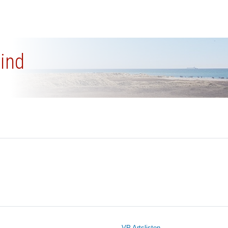
vind
VP Artslisten