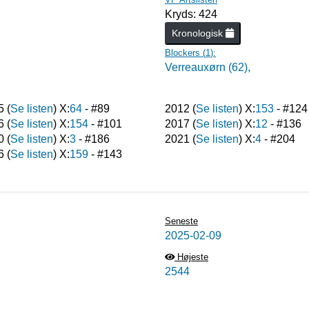
Kryds: 424
Kronologisk
Blockers (
1
):
Verreauxørn (62),
5
(
Se listen
) X:
64
- #
89
2012
(
Se listen
) X:
153
- #
124
6
(
Se listen
) X:
154
- #
101
2017
(
Se listen
) X:
12
- #
136
0
(
Se listen
) X:
3
- #
186
2021
(
Se listen
) X:
4
- #
204
6
(
Se listen
) X:
159
- #
143
Seneste
2025-02-09
Højeste
2544