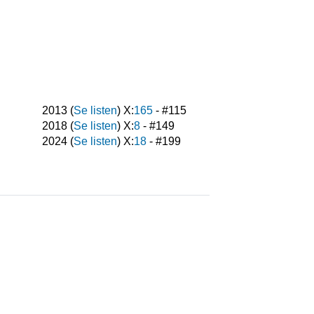
2013
(
Se listen
) X:
165
- #
115
2018
(
Se listen
) X:
8
- #
149
2024
(
Se listen
) X:
18
- #
199