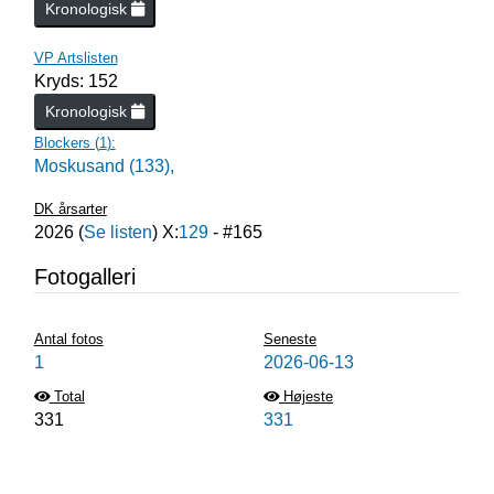
Kronologisk
VP Artslisten
Kryds: 152
Kronologisk
Blockers (
1
):
Moskusand (133),
DK årsarter
2026
(
Se listen
) X:
129
- #
165
Fotogalleri
Antal fotos
Seneste
1
2026-06-13
Total
Højeste
331
331