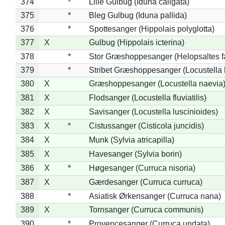
374
*
Lille Gulbug (Iduna caligata)
375
*
Bleg Gulbug (Iduna pallida)
376
*
Spottesanger (Hippolais polyglotta)
377
X
Gulbug (Hippolais icterina)
378
*
Stor Græshoppesanger (Helopsaltes fa
379
*
Stribet Græshoppesanger (Locustella 
380
X
Græshoppesanger (Locustella naevia
381
X
Flodsanger (Locustella fluviatilis)
382
X
Savisanger (Locustella luscinioides)
383
X
*
Cistussanger (Cisticola juncidis)
384
X
Munk (Sylvia atricapilla)
385
X
Havesanger (Sylvia borin)
386
X
*
Høgesanger (Curruca nisoria)
387
X
Gærdesanger (Curruca curruca)
388
*
Asiatisk Ørkensanger (Curruca nana)
389
X
Tornsanger (Curruca communis)
390
*
Provencesanger (Curruca undata)