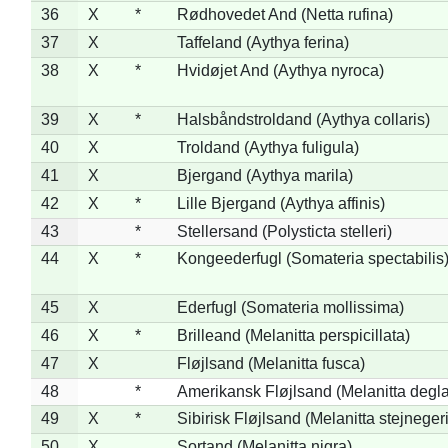
36
X
*
Rødhovedet And (Netta rufina)
37
X
Taffeland (Aythya ferina)
38
X
*
Hvidøjet And (Aythya nyroca)
39
X
*
Halsbåndstroldand (Aythya collaris)
40
X
Troldand (Aythya fuligula)
41
X
Bjergand (Aythya marila)
42
X
*
Lille Bjergand (Aythya affinis)
43
*
Stellersand (Polysticta stelleri)
44
X
*
Kongeederfugl (Somateria spectabilis
45
X
Ederfugl (Somateria mollissima)
46
X
*
Brilleand (Melanitta perspicillata)
47
X
Fløjlsand (Melanitta fusca)
48
*
Amerikansk Fløjlsand (Melanitta degla
49
X
*
Sibirisk Fløjlsand (Melanitta stejnegeri
50
X
Sortand (Melanitta nigra)