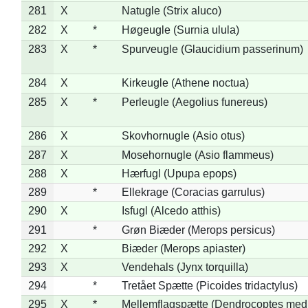
281
X
Natugle (Strix aluco)
282
X
*
Høgeugle (Surnia ulula)
283
X
*
Spurveugle (Glaucidium passerinum)
284
X
Kirkeugle (Athene noctua)
285
X
*
Perleugle (Aegolius funereus)
286
X
Skovhornugle (Asio otus)
287
X
Mosehornugle (Asio flammeus)
288
X
Hærfugl (Upupa epops)
289
*
Ellekrage (Coracias garrulus)
290
X
Isfugl (Alcedo atthis)
291
*
Grøn Biæder (Merops persicus)
292
X
Biæder (Merops apiaster)
293
X
Vendehals (Jynx torquilla)
294
*
Tretået Spætte (Picoides tridactylus)
295
X
*
Mellemflagspætte (Dendrocoptes med