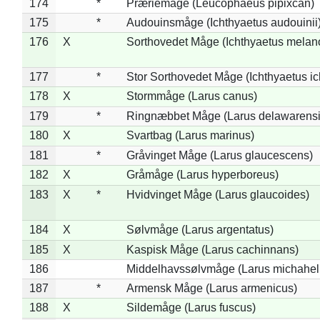
174
*
Præriemåge (Leucophaeus pipixcan)
175
*
Audouinsmåge (Ichthyaetus audouinii
176
X
Sorthovedet Måge (Ichthyaetus melan
177
*
Stor Sorthovedet Måge (Ichthyaetus ic
178
X
Stormmåge (Larus canus)
179
*
Ringnæbbet Måge (Larus delawarensi
180
X
Svartbag (Larus marinus)
181
*
Gråvinget Måge (Larus glaucescens)
182
X
Gråmåge (Larus hyperboreus)
183
X
*
Hvidvinget Måge (Larus glaucoides)
184
X
Sølvmåge (Larus argentatus)
185
X
Kaspisk Måge (Larus cachinnans)
186
Middelhavssølvmåge (Larus michahell
187
*
Armensk Måge (Larus armenicus)
188
X
Sildemåge (Larus fuscus)