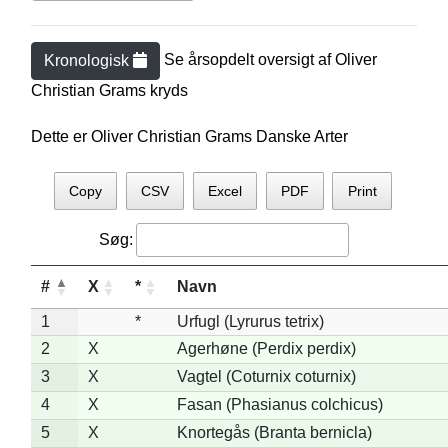
Se årsopdelt oversigt af
Oliver
Kronologisk
Christian Gram
s kryds
Dette er Oliver Christian Grams Danske Arter
Copy
CSV
Excel
PDF
Print
Søg:
#
X
*
Navn
1
*
Urfugl (Lyrurus tetrix)
2
X
Agerhøne (Perdix perdix)
3
X
Vagtel (Coturnix coturnix)
4
X
Fasan (Phasianus colchicus)
5
X
Knortegås (Branta bernicla)