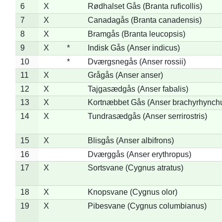
6
X
Rødhalset Gås (Branta ruficollis)
7
X
Canadagås (Branta canadensis)
8
X
Bramgås (Branta leucopsis)
9
X
*
Indisk Gås (Anser indicus)
10
*
Dværgsnegås (Anser rossii)
11
X
Grågås (Anser anser)
12
X
Tajgasædgås (Anser fabalis)
13
X
Kortnæbbet Gås (Anser brachyrhynch
14
X
Tundrasædgås (Anser serrirostris)
15
X
Blisgås (Anser albifrons)
16
Dværggås (Anser erythropus)
17
X
Sortsvane (Cygnus atratus)
18
X
Knopsvane (Cygnus olor)
19
X
Pibesvane (Cygnus columbianus)