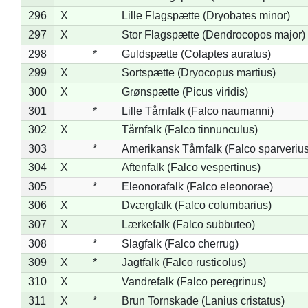
296
X
Lille Flagspætte (Dryobates minor)
297
X
Stor Flagspætte (Dendrocopos major)
298
*
Guldspætte (Colaptes auratus)
299
X
Sortspætte (Dryocopus martius)
300
X
Grønspætte (Picus viridis)
301
*
Lille Tårnfalk (Falco naumanni)
302
X
Tårnfalk (Falco tinnunculus)
303
*
Amerikansk Tårnfalk (Falco sparverius
304
X
Aftenfalk (Falco vespertinus)
305
*
Eleonorafalk (Falco eleonorae)
306
X
Dværgfalk (Falco columbarius)
307
X
Lærkefalk (Falco subbuteo)
308
*
Slagfalk (Falco cherrug)
309
X
*
Jagtfalk (Falco rusticolus)
310
X
Vandrefalk (Falco peregrinus)
311
X
*
Brun Tornskade (Lanius cristatus)