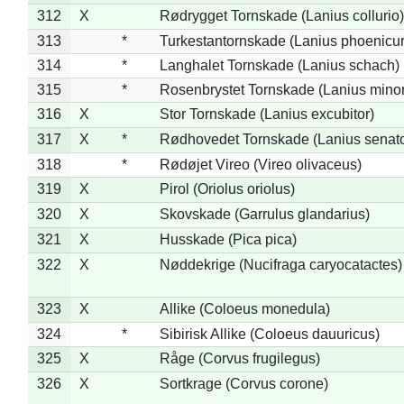
312
X
Rødrygget Tornskade (Lanius collurio)
313
*
Turkestantornskade (Lanius phoenicur
314
*
Langhalet Tornskade (Lanius schach)
315
*
Rosenbrystet Tornskade (Lanius minor
316
X
Stor Tornskade (Lanius excubitor)
317
X
*
Rødhovedet Tornskade (Lanius senato
318
*
Rødøjet Vireo (Vireo olivaceus)
319
X
Pirol (Oriolus oriolus)
320
X
Skovskade (Garrulus glandarius)
321
X
Husskade (Pica pica)
322
X
Nøddekrige (Nucifraga caryocatactes)
323
X
Allike (Coloeus monedula)
324
*
Sibirisk Allike (Coloeus dauuricus)
325
X
Råge (Corvus frugilegus)
326
X
Sortkrage (Corvus corone)