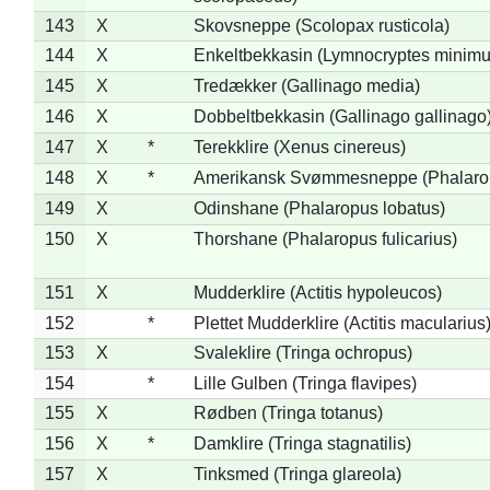
143
X
Skovsneppe (Scolopax rusticola)
144
X
Enkeltbekkasin (Lymnocryptes minimu
145
X
Tredækker (Gallinago media)
146
X
Dobbeltbekkasin (Gallinago gallinago
147
X
*
Terekklire (Xenus cinereus)
148
X
*
Amerikansk Svømmesneppe (Phalaropu
149
X
Odinshane (Phalaropus lobatus)
150
X
Thorshane (Phalaropus fulicarius)
151
X
Mudderklire (Actitis hypoleucos)
152
*
Plettet Mudderklire (Actitis macularius
153
X
Svaleklire (Tringa ochropus)
154
*
Lille Gulben (Tringa flavipes)
155
X
Rødben (Tringa totanus)
156
X
*
Damklire (Tringa stagnatilis)
157
X
Tinksmed (Tringa glareola)