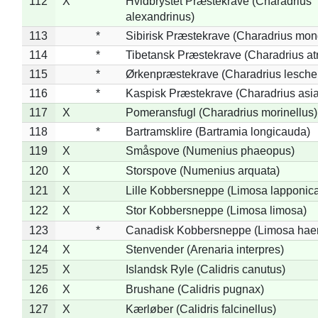
112
X
Hvidbrystet Præstekrave (Charadrius
alexandrinus)
113
*
Sibirisk Præstekrave (Charadrius mon
114
*
Tibetansk Præstekrave (Charadrius atr
115
*
Ørkenpræstekrave (Charadrius leschen
116
*
Kaspisk Præstekrave (Charadrius asia
117
X
Pomeransfugl (Charadrius morinellus)
118
*
Bartramsklire (Bartramia longicauda)
119
X
Småspove (Numenius phaeopus)
120
X
Storspove (Numenius arquata)
121
X
Lille Kobbersneppe (Limosa lapponic
122
X
Stor Kobbersneppe (Limosa limosa)
123
*
Canadisk Kobbersneppe (Limosa hae
124
X
Stenvender (Arenaria interpres)
125
X
Islandsk Ryle (Calidris canutus)
126
X
Brushane (Calidris pugnax)
127
X
Kærløber (Calidris falcinellus)