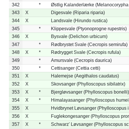
342
*
Østlig Kalanderlærke (Melanocorypha
343
X
Digesvale (Riparia riparia)
344
X
Landsvale (Hirundo rustica)
345
*
Klippesvale (Ptyonoprogne rupestris)
346
X
Bysvale (Delichon urbicum)
347
*
Rødbrystet Svale (Cecropis semirufa)
348
X
*
Rødrygget Svale (Cecropis rufula)
349
*
Amursvale (Cecropis daurica)
350
*
Cettisanger (Cettia cetti)
351
X
Halemejse (Aegithalos caudatus)
352
X
Skovsanger (Phylloscopus sibilatrix)
353
X
*
Bjergløvsanger (Phylloscopus bonelli)
354
X
*
Himalayasanger (Phylloscopus humei
355
X
Hvidbrynet Løvsanger (Phylloscopus i
356
X
Fuglekongesanger (Phylloscopus pror
357
X
*
Schwarz' Løvsanger (Phylloscopus sc