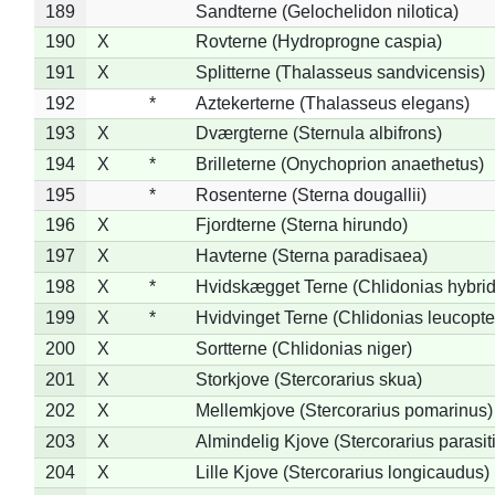
189
Sandterne (Gelochelidon nilotica)
190
X
Rovterne (Hydroprogne caspia)
191
X
Splitterne (Thalasseus sandvicensis)
192
*
Aztekerterne (Thalasseus elegans)
193
X
Dværgterne (Sternula albifrons)
194
X
*
Brilleterne (Onychoprion anaethetus)
195
*
Rosenterne (Sterna dougallii)
196
X
Fjordterne (Sterna hirundo)
197
X
Havterne (Sterna paradisaea)
198
X
*
Hvidskægget Terne (Chlidonias hybrid
199
X
*
Hvidvinget Terne (Chlidonias leucopte
200
X
Sortterne (Chlidonias niger)
201
X
Storkjove (Stercorarius skua)
202
X
Mellemkjove (Stercorarius pomarinus)
203
X
Almindelig Kjove (Stercorarius parasit
204
X
Lille Kjove (Stercorarius longicaudus)