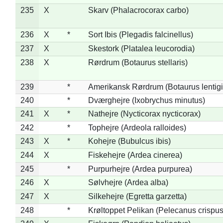
235
X
Skarv (Phalacrocorax carbo)
236
X
*
Sort Ibis (Plegadis falcinellus)
237
X
Skestork (Platalea leucorodia)
238
X
Rørdrum (Botaurus stellaris)
239
*
Amerikansk Rørdrum (Botaurus lentig
240
*
Dværghejre (Ixobrychus minutus)
241
X
*
Nathejre (Nycticorax nycticorax)
242
*
Tophejre (Ardeola ralloides)
243
X
*
Kohejre (Bubulcus ibis)
244
X
Fiskehejre (Ardea cinerea)
245
*
Purpurhejre (Ardea purpurea)
246
X
Sølvhejre (Ardea alba)
247
X
Silkehejre (Egretta garzetta)
248
*
Krøltoppet Pelikan (Pelecanus crispus