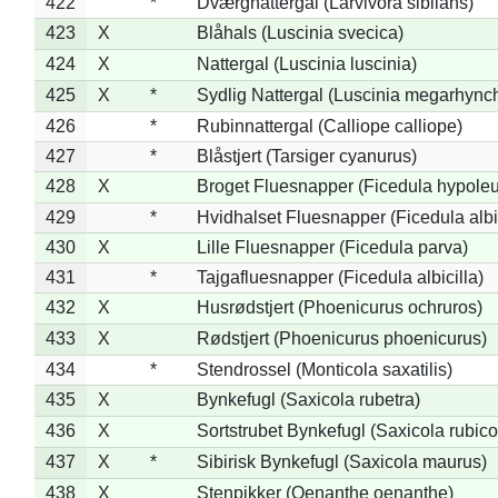
422
*
Dværgnattergal (Larvivora sibilans)
423
X
Blåhals (Luscinia svecica)
424
X
Nattergal (Luscinia luscinia)
425
X
*
Sydlig Nattergal (Luscinia megarhync
426
*
Rubinnattergal (Calliope calliope)
427
*
Blåstjert (Tarsiger cyanurus)
428
X
Broget Fluesnapper (Ficedula hypole
429
*
Hvidhalset Fluesnapper (Ficedula albic
430
X
Lille Fluesnapper (Ficedula parva)
431
*
Tajgafluesnapper (Ficedula albicilla)
432
X
Husrødstjert (Phoenicurus ochruros)
433
X
Rødstjert (Phoenicurus phoenicurus)
434
*
Stendrossel (Monticola saxatilis)
435
X
Bynkefugl (Saxicola rubetra)
436
X
Sortstrubet Bynkefugl (Saxicola rubico
437
X
*
Sibirisk Bynkefugl (Saxicola maurus)
438
X
Stenpikker (Oenanthe oenanthe)