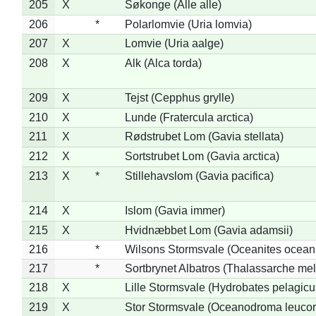
205
X
Søkonge (Alle alle)
206
*
Polarlomvie (Uria lomvia)
207
X
Lomvie (Uria aalge)
208
X
Alk (Alca torda)
209
X
Tejst (Cepphus grylle)
210
X
Lunde (Fratercula arctica)
211
X
Rødstrubet Lom (Gavia stellata)
212
X
Sortstrubet Lom (Gavia arctica)
213
X
*
Stillehavslom (Gavia pacifica)
214
X
Islom (Gavia immer)
215
X
Hvidnæbbet Lom (Gavia adamsii)
216
*
Wilsons Stormsvale (Oceanites ocean
217
*
Sortbrynet Albatros (Thalassarche me
218
X
Lille Stormsvale (Hydrobates pelagicu
219
X
Stor Stormsvale (Oceanodroma leuco