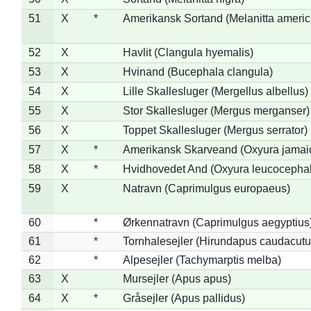
51
X
*
Amerikansk Sortand (Melanitta ameri
52
X
Havlit (Clangula hyemalis)
53
X
Hvinand (Bucephala clangula)
54
X
Lille Skallesluger (Mergellus albellus)
55
X
Stor Skallesluger (Mergus merganser)
56
X
Toppet Skallesluger (Mergus serrator)
57
X
*
Amerikansk Skarveand (Oxyura jamai
58
X
*
Hvidhovedet And (Oxyura leucocepha
59
X
Natravn (Caprimulgus europaeus)
60
*
Ørkennatravn (Caprimulgus aegyptius
61
*
Tornhalesejler (Hirundapus caudacutu
62
*
Alpesejler (Tachymarptis melba)
63
X
Mursejler (Apus apus)
64
X
*
Gråsejler (Apus pallidus)