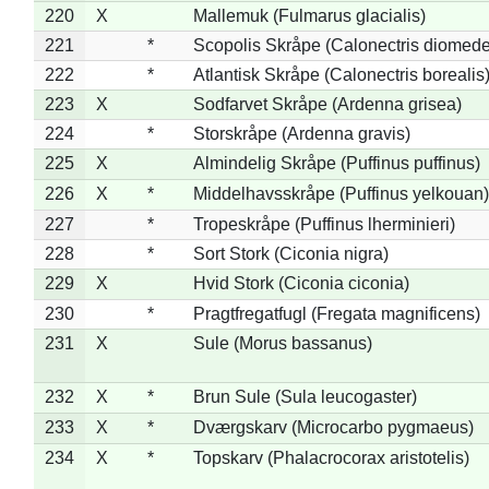
220
X
Mallemuk (Fulmarus glacialis)
221
*
Scopolis Skråpe (Calonectris diomed
222
*
Atlantisk Skråpe (Calonectris borealis
223
X
Sodfarvet Skråpe (Ardenna grisea)
224
*
Storskråpe (Ardenna gravis)
225
X
Almindelig Skråpe (Puffinus puffinus)
226
X
*
Middelhavsskråpe (Puffinus yelkouan)
227
*
Tropeskråpe (Puffinus lherminieri)
228
*
Sort Stork (Ciconia nigra)
229
X
Hvid Stork (Ciconia ciconia)
230
*
Pragtfregatfugl (Fregata magnificens)
231
X
Sule (Morus bassanus)
232
X
*
Brun Sule (Sula leucogaster)
233
X
*
Dværgskarv (Microcarbo pygmaeus)
234
X
*
Topskarv (Phalacrocorax aristotelis)