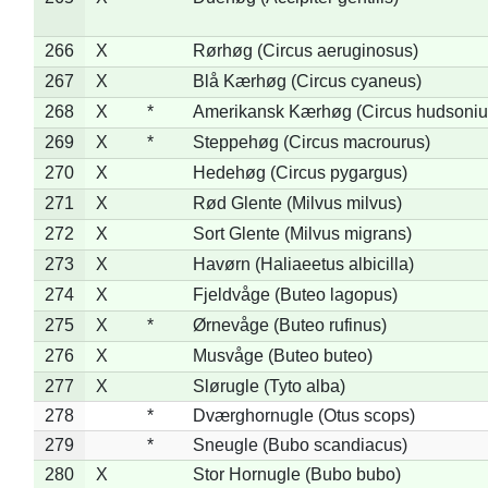
266
X
Rørhøg (Circus aeruginosus)
267
X
Blå Kærhøg (Circus cyaneus)
268
X
*
Amerikansk Kærhøg (Circus hudsoniu
269
X
*
Steppehøg (Circus macrourus)
270
X
Hedehøg (Circus pygargus)
271
X
Rød Glente (Milvus milvus)
272
X
Sort Glente (Milvus migrans)
273
X
Havørn (Haliaeetus albicilla)
274
X
Fjeldvåge (Buteo lagopus)
275
X
*
Ørnevåge (Buteo rufinus)
276
X
Musvåge (Buteo buteo)
277
X
Slørugle (Tyto alba)
278
*
Dværghornugle (Otus scops)
279
*
Sneugle (Bubo scandiacus)
280
X
Stor Hornugle (Bubo bubo)