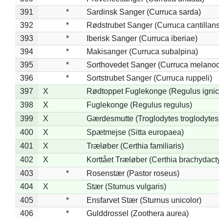
391
*
Sardinsk Sanger (Curruca sarda)
392
*
Rødstrubet Sanger (Curruca cantillans
393
*
Iberisk Sanger (Curruca iberiae)
394
*
Makisanger (Curruca subalpina)
395
*
Sorthovedet Sanger (Curruca melano
396
*
Sortstrubet Sanger (Curruca ruppeli)
397
X
Rødtoppet Fuglekonge (Regulus ignica
398
X
Fuglekonge (Regulus regulus)
399
X
Gærdesmutte (Troglodytes troglodytes
400
X
Spætmejse (Sitta europaea)
401
X
Træløber (Certhia familiaris)
402
X
Korttået Træløber (Certhia brachydact
403
*
Rosenstær (Pastor roseus)
404
X
Stær (Sturnus vulgaris)
405
*
Ensfarvet Stær (Sturnus unicolor)
406
*
Gulddrossel (Zoothera aurea)