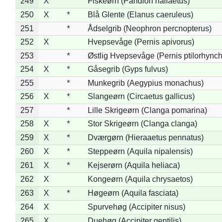
249
X
Fiskeørn (Pandion haliaetus)
250
X
*
Blå Glente (Elanus caeruleus)
251
*
Ådselgrib (Neophron percnopterus)
252
X
Hvepsevåge (Pernis apivorus)
253
*
Østlig Hvepsevåge (Pernis ptilorhync
254
X
*
Gåsegrib (Gyps fulvus)
255
*
Munkegrib (Aegypius monachus)
256
X
*
Slangeørn (Circaetus gallicus)
257
*
Lille Skrigeørn (Clanga pomarina)
258
X
*
Stor Skrigeørn (Clanga clanga)
259
X
*
Dværgørn (Hieraaetus pennatus)
260
X
*
Steppeørn (Aquila nipalensis)
261
X
*
Kejserørn (Aquila heliaca)
262
X
Kongeørn (Aquila chrysaetos)
263
X
*
Høgeørn (Aquila fasciata)
264
X
Spurvehøg (Accipiter nisus)
265
X
Duehøg (Accipiter gentilis)