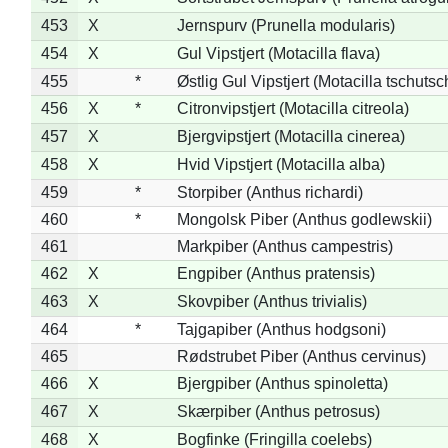
453
X
Jernspurv (Prunella modularis)
454
X
Gul Vipstjert (Motacilla flava)
455
*
Østlig Gul Vipstjert (Motacilla tschuts
456
X
*
Citronvipstjert (Motacilla citreola)
457
X
Bjergvipstjert (Motacilla cinerea)
458
X
Hvid Vipstjert (Motacilla alba)
459
*
Storpiber (Anthus richardi)
460
*
Mongolsk Piber (Anthus godlewskii)
461
Markpiber (Anthus campestris)
462
X
Engpiber (Anthus pratensis)
463
X
Skovpiber (Anthus trivialis)
464
*
Tajgapiber (Anthus hodgsoni)
465
Rødstrubet Piber (Anthus cervinus)
466
X
Bjergpiber (Anthus spinoletta)
467
X
Skærpiber (Anthus petrosus)
468
X
Bogfinke (Fringilla coelebs)