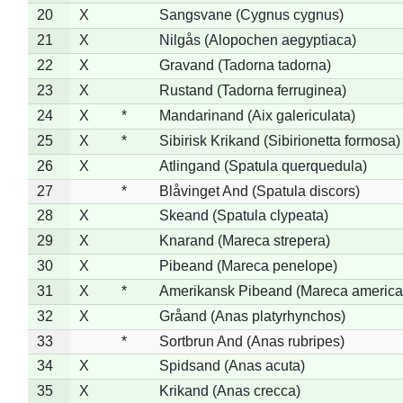
20
X
Sangsvane (Cygnus cygnus)
21
X
Nilgås (Alopochen aegyptiaca)
22
X
Gravand (Tadorna tadorna)
23
X
Rustand (Tadorna ferruginea)
24
X
*
Mandarinand (Aix galericulata)
25
X
*
Sibirisk Krikand (Sibirionetta formosa)
26
X
Atlingand (Spatula querquedula)
27
*
Blåvinget And (Spatula discors)
28
X
Skeand (Spatula clypeata)
29
X
Knarand (Mareca strepera)
30
X
Pibeand (Mareca penelope)
31
X
*
Amerikansk Pibeand (Mareca america
32
X
Gråand (Anas platyrhynchos)
33
*
Sortbrun And (Anas rubripes)
34
X
Spidsand (Anas acuta)
35
X
Krikand (Anas crecca)