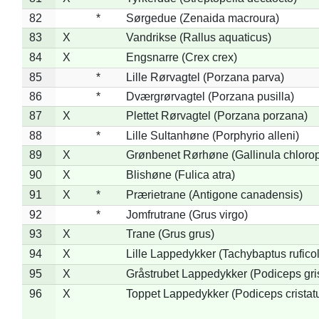
82
*
Sørgedue (Zenaida macroura)
83
X
Vandrikse (Rallus aquaticus)
84
X
Engsnarre (Crex crex)
85
*
Lille Rørvagtel (Porzana parva)
86
*
Dværgrørvagtel (Porzana pusilla)
87
X
Plettet Rørvagtel (Porzana porzana)
88
*
Lille Sultanhøne (Porphyrio alleni)
89
X
Grønbenet Rørhøne (Gallinula chloro
90
X
Blishøne (Fulica atra)
91
X
*
Prærietrane (Antigone canadensis)
92
*
Jomfrutrane (Grus virgo)
93
X
Trane (Grus grus)
94
X
Lille Lappedykker (Tachybaptus ruficol
95
X
Gråstrubet Lappedykker (Podiceps gr
96
X
Toppet Lappedykker (Podiceps cristat