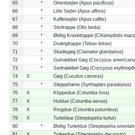
65
*
Orientsejler (Apus pacificus)
66
*
Lille Sejler (Apus affinis)
67
*
Kaffersejler (Apus caffer)
68
*
Stortrappe (Otis tarda)
69
*
Østlig Kravetrappe (Chlamydotis macq
70
*
Dværgtrappe (Tetrax tetrax)
71
*
Skadegøg (Clamator glandarius)
72
*
Gulnæbbet Gøg (Coccyzus americanu
73
*
Sortnæbbet Gøg (Coccyzus erythropt
74
X
Gøg (Cuculus canorus)
75
*
Steppehøne (Syrrhaptes paradoxus)
76
X
Klippedue (Columba livia)
77
X
Huldue (Columba oenas)
78
X
Ringdue (Columba palumbus)
79
X
Turteldue (Streptopelia turtur)
80
*
Østlig Turteldue (Streptopelia orientali
81
X
Tyrkerdue (Streptopelia decaocto)