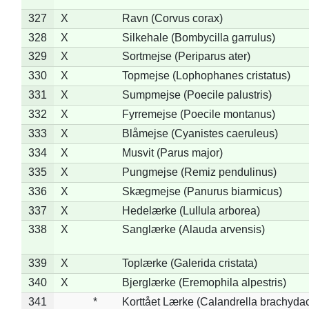
327
X
Ravn (Corvus corax)
328
X
Silkehale (Bombycilla garrulus)
329
X
Sortmejse (Periparus ater)
330
X
Topmejse (Lophophanes cristatus)
331
X
Sumpmejse (Poecile palustris)
332
X
Fyrremejse (Poecile montanus)
333
X
Blåmejse (Cyanistes caeruleus)
334
X
Musvit (Parus major)
335
X
Pungmejse (Remiz pendulinus)
336
X
Skægmejse (Panurus biarmicus)
337
X
Hedelærke (Lullula arborea)
338
X
Sanglærke (Alauda arvensis)
339
X
Toplærke (Galerida cristata)
340
X
Bjerglærke (Eremophila alpestris)
341
*
Korttået Lærke (Calandrella brachydac