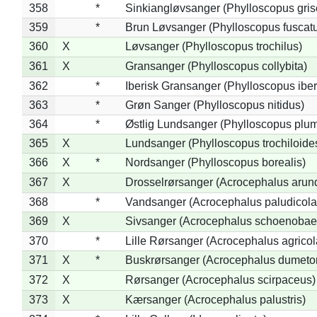
358
*
Sinkiangløvsanger (Phylloscopus gris
359
*
Brun Løvsanger (Phylloscopus fuscat
360
X
Løvsanger (Phylloscopus trochilus)
361
X
Gransanger (Phylloscopus collybita)
362
*
Iberisk Gransanger (Phylloscopus iber
363
*
Grøn Sanger (Phylloscopus nitidus)
364
*
Østlig Lundsanger (Phylloscopus plum
365
X
Lundsanger (Phylloscopus trochiloide
366
X
*
Nordsanger (Phylloscopus borealis)
367
X
Drosselrørsanger (Acrocephalus arun
368
*
Vandsanger (Acrocephalus paludicola
369
X
Sivsanger (Acrocephalus schoenobae
370
*
Lille Rørsanger (Acrocephalus agricol
371
X
*
Buskrørsanger (Acrocephalus dumeto
372
X
Rørsanger (Acrocephalus scirpaceus)
373
X
Kærsanger (Acrocephalus palustris)