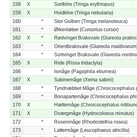
158
X
Sortklire (Tringa erythropus)
159
X
Hvidklire (Tringa nebularia)
160
*
Stor Gulben (Tringa melanoleuca)
161
*
Ørkenløber (Cursorius cursor)
162
X
*
Rødvinget Braksvale (Glareola pratinc
163
*
Orientbraksvale (Glareola maldivarum
164
*
Sortvinget Braksvale (Glareola nordm
165
X
Ride (Rissa tridactyla)
166
*
Ismåge (Pagophila eburnea)
167
X
Sabinemåge (Xema sabini)
168
*
Tyndnæbbet Måge (Chroicocephalus 
169
*
Bonapartemåge (Chroicocephalus phil
170
X
Hættemåge (Chroicocephalus ridibun
171
X
Dværgmåge (Hydrocoloeus minutus)
172
*
Rosenmåge (Rhodostethia rosea)
173
*
Lattermåge (Leucophaeus atricilla)