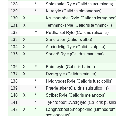
128
*
Spidshalet Ryle (Calidris acuminata)
129
*
Klireryle (Calidris himantopus)
130
X
Krumnæbbet Ryle (Calidris ferruginea
131
X
Temmincksryle (Calidris temminckii)
132
*
Rødhalset Ryle (Calidris ruficollis)
133
X
Sandløber (Calidris alba)
134
X
Almindelig Ryle (Calidris alpina)
135
X
Sortgrå Ryle (Calidris maritima)
136
X
*
Bairdsryle (Calidris bairdii)
137
X
Dværgryle (Calidris minuta)
138
*
Hvidrygget Ryle (Calidris fuscicollis)
139
*
Prærieløber (Calidris subruficollis)
140
X
*
Stribet Ryle (Calidris melanotos)
141
*
Tyknæbbet Dværgryle (Calidris pusilla
142
X
*
Langnæbbet Sneppeklire (Limnodrom
scolopaceus)