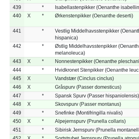
439
*
Isabellastenpikker (Oenanthe isabelli
440
X
*
Ørkenstenpikker (Oenanthe deserti)
441
*
Vestlig Middelhavsstenpikker (Oenant
hispanica)
442
*
Østlig Middelhavsstenpikker (Oenant
melanoleuca)
443
X
*
Nonnestenpikker (Oenanthe pleschan
444
*
Hvidkronet Stenpikker (Oenanthe leu
445
X
Vandstær (Cinclus cinclus)
446
X
Gråspurv (Passer domesticus)
447
*
Spansk Spurv (Passer hispaniolensis)
448
X
Skovspurv (Passer montanus)
449
*
Snefinke (Montifringilla nivalis)
450
X
*
Alpejernspurv (Prunella collaris)
451
*
Sibirisk Jernspurv (Prunella montanell
452
X
*
Sortstrubet Jernspurv (Prunella atrogul