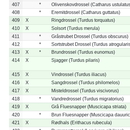
407
*
Olivenskovdrossel (Catharus ustulatus
408
*
Eremitdrossel (Catharus guttatus)
409
X
Ringdrossel (Turdus torquatus)
410
X
Solsort (Turdus merula)
411
*
Gråstrubet Drossel (Turdus obscurus)
412
*
Sortstrubet Drossel (Turdus atrogularis
413
X
*
Brundrossel (Turdus eunomus)
414
X
Sjagger (Turdus pilaris)
415
X
Vindrossel (Turdus iliacus)
416
X
Sangdrossel (Turdus philomelos)
417
X
Misteldrossel (Turdus viscivorus)
418
*
Vandredrossel (Turdus migratorius)
419
X
Grå Fluesnapper (Muscicapa striata)
420
*
Brun Fluesnapper (Muscicapa dauuric
421
X
Rødhals (Erithacus rubecula)