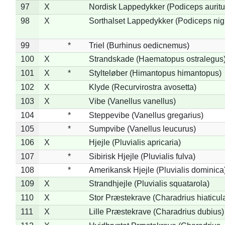
97
X
Nordisk Lappedykker (Podiceps auritu
98
X
Sorthalset Lappedykker (Podiceps nigri
99
*
Triel (Burhinus oedicnemus)
100
X
Strandskade (Haematopus ostralegus
101
X
*
Stylteløber (Himantopus himantopus)
102
X
Klyde (Recurvirostra avosetta)
103
X
Vibe (Vanellus vanellus)
104
*
Steppevibe (Vanellus gregarius)
105
*
Sumpvibe (Vanellus leucurus)
106
X
Hjejle (Pluvialis apricaria)
107
*
Sibirisk Hjejle (Pluvialis fulva)
108
*
Amerikansk Hjejle (Pluvialis dominica
109
X
Strandhjejle (Pluvialis squatarola)
110
X
Stor Præstekrave (Charadrius hiaticul
111
X
Lille Præstekrave (Charadrius dubius)