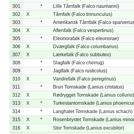
301
*
Lille Tårnfalk (Falco naumanni)
302
X
Tårnfalk (Falco tinnunculus)
303
*
Amerikansk Tårnfalk (Falco sparverius
304
X
Aftenfalk (Falco vespertinus)
305
*
Eleonorafalk (Falco eleonorae)
306
X
Dværgfalk (Falco columbarius)
307
X
Lærkefalk (Falco subbuteo)
308
*
Slagfalk (Falco cherrug)
309
*
Jagtfalk (Falco rusticolus)
310
X
Vandrefalk (Falco peregrinus)
311
*
Brun Tornskade (Lanius cristatus)
312
X
Rødrygget Tornskade (Lanius collurio)
313
X
*
Turkestantornskade (Lanius phoenicur
314
*
Langhalet Tornskade (Lanius schach)
315
X
*
Rosenbrystet Tornskade (Lanius minor
316
X
Stor Tornskade (Lanius excubitor)