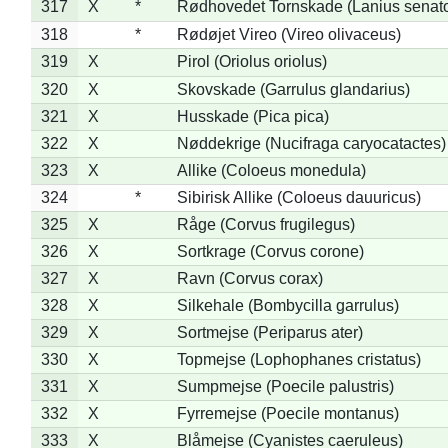
317
X
*
Rødhovedet Tornskade (Lanius senato
318
*
Rødøjet Vireo (Vireo olivaceus)
319
X
Pirol (Oriolus oriolus)
320
X
Skovskade (Garrulus glandarius)
321
X
Husskade (Pica pica)
322
X
Nøddekrige (Nucifraga caryocatactes)
323
X
Allike (Coloeus monedula)
324
*
Sibirisk Allike (Coloeus dauuricus)
325
X
Råge (Corvus frugilegus)
326
X
Sortkrage (Corvus corone)
327
X
Ravn (Corvus corax)
328
X
Silkehale (Bombycilla garrulus)
329
X
Sortmejse (Periparus ater)
330
X
Topmejse (Lophophanes cristatus)
331
X
Sumpmejse (Poecile palustris)
332
X
Fyrremejse (Poecile montanus)
333
X
Blåmejse (Cyanistes caeruleus)