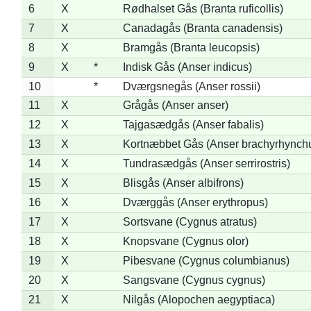
6
X
Rødhalset Gås (Branta ruficollis)
7
X
Canadagås (Branta canadensis)
8
X
Bramgås (Branta leucopsis)
9
X
*
Indisk Gås (Anser indicus)
10
*
Dværgsnegås (Anser rossii)
11
X
Grågås (Anser anser)
12
X
Tajgasædgås (Anser fabalis)
13
X
Kortnæbbet Gås (Anser brachyrhynch
14
X
Tundrasædgås (Anser serrirostris)
15
X
Blisgås (Anser albifrons)
16
X
Dværggås (Anser erythropus)
17
X
Sortsvane (Cygnus atratus)
18
X
Knopsvane (Cygnus olor)
19
X
Pibesvane (Cygnus columbianus)
20
X
Sangsvane (Cygnus cygnus)
21
X
Nilgås (Alopochen aegyptiaca)