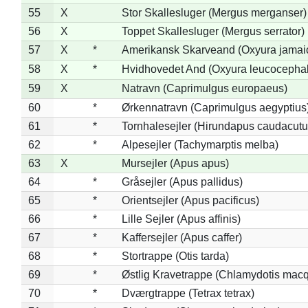
55
X
Stor Skallesluger (Mergus merganser)
56
X
Toppet Skallesluger (Mergus serrator)
57
X
*
Amerikansk Skarveand (Oxyura jamai
58
X
*
Hvidhovedet And (Oxyura leucocepha
59
X
Natravn (Caprimulgus europaeus)
60
*
Ørkennatravn (Caprimulgus aegyptius
61
*
Tornhalesejler (Hirundapus caudacutu
62
*
Alpesejler (Tachymarptis melba)
63
X
Mursejler (Apus apus)
64
*
Gråsejler (Apus pallidus)
65
*
Orientsejler (Apus pacificus)
66
*
Lille Sejler (Apus affinis)
67
*
Kaffersejler (Apus caffer)
68
*
Stortrappe (Otis tarda)
69
*
Østlig Kravetrappe (Chlamydotis macq
70
*
Dværgtrappe (Tetrax tetrax)