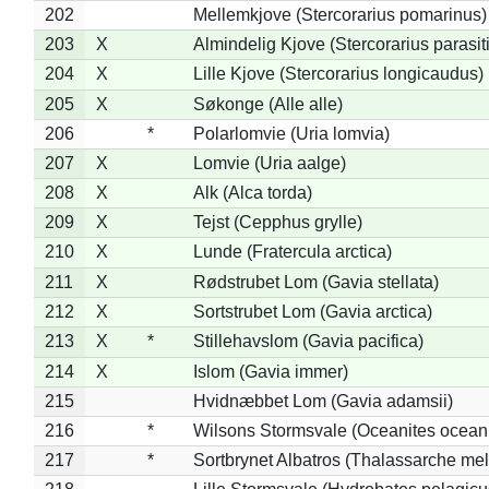
202
Mellemkjove (Stercorarius pomarinus)
203
X
Almindelig Kjove (Stercorarius parasit
204
X
Lille Kjove (Stercorarius longicaudus)
205
X
Søkonge (Alle alle)
206
*
Polarlomvie (Uria lomvia)
207
X
Lomvie (Uria aalge)
208
X
Alk (Alca torda)
209
X
Tejst (Cepphus grylle)
210
X
Lunde (Fratercula arctica)
211
X
Rødstrubet Lom (Gavia stellata)
212
X
Sortstrubet Lom (Gavia arctica)
213
X
*
Stillehavslom (Gavia pacifica)
214
X
Islom (Gavia immer)
215
Hvidnæbbet Lom (Gavia adamsii)
216
*
Wilsons Stormsvale (Oceanites ocean
217
*
Sortbrynet Albatros (Thalassarche me