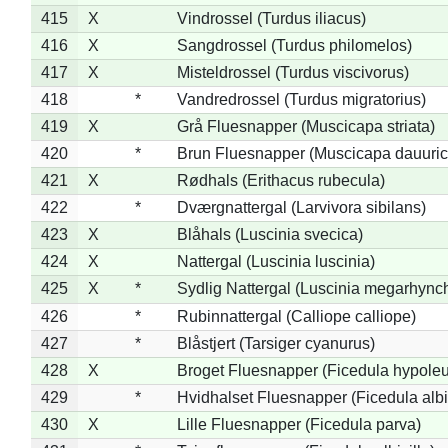
415
X
Vindrossel (Turdus iliacus)
416
X
Sangdrossel (Turdus philomelos)
417
X
Misteldrossel (Turdus viscivorus)
418
*
Vandredrossel (Turdus migratorius)
419
X
Grå Fluesnapper (Muscicapa striata)
420
*
Brun Fluesnapper (Muscicapa dauuric
421
X
Rødhals (Erithacus rubecula)
422
*
Dværgnattergal (Larvivora sibilans)
423
X
Blåhals (Luscinia svecica)
424
X
Nattergal (Luscinia luscinia)
425
X
*
Sydlig Nattergal (Luscinia megarhync
426
*
Rubinnattergal (Calliope calliope)
427
*
Blåstjert (Tarsiger cyanurus)
428
X
Broget Fluesnapper (Ficedula hypole
429
*
Hvidhalset Fluesnapper (Ficedula albic
430
X
Lille Fluesnapper (Ficedula parva)