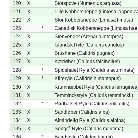
120
X
Storspove (Numenius arquata)
121
X
Lille Kobbersneppe (Limosa lapponic
122
X
Stor Kobbersneppe (Limosa limosa)
123
*
Canadisk Kobbersneppe (Limosa hae
124
X
Stenvender (Arenaria interpres)
125
X
Islandsk Ryle (Calidris canutus)
126
X
Brushane (Calidris pugnax)
127
X
Kærløber (Calidris falcinellus)
128
*
Spidshalet Ryle (Calidris acuminata)
129
X
*
Klireryle (Calidris himantopus)
130
X
Krumnæbbet Ryle (Calidris ferruginea
131
X
Temmincksryle (Calidris temminckii)
132
*
Rødhalset Ryle (Calidris ruficollis)
133
X
Sandløber (Calidris alba)
134
X
Almindelig Ryle (Calidris alpina)
135
X
Sortgrå Ryle (Calidris maritima)
136
*
Bairdsryle (Calidris bairdii)