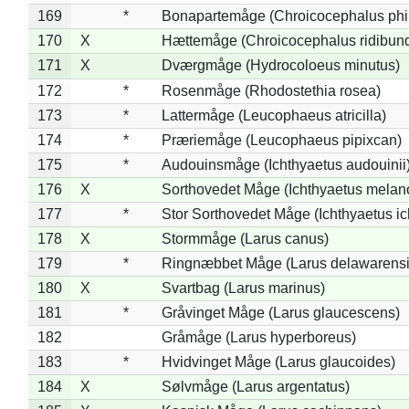
169
*
Bonapartemåge (Chroicocephalus phil
170
X
Hættemåge (Chroicocephalus ridibun
171
X
Dværgmåge (Hydrocoloeus minutus)
172
*
Rosenmåge (Rhodostethia rosea)
173
*
Lattermåge (Leucophaeus atricilla)
174
*
Præriemåge (Leucophaeus pipixcan)
175
*
Audouinsmåge (Ichthyaetus audouinii
176
X
Sorthovedet Måge (Ichthyaetus melan
177
*
Stor Sorthovedet Måge (Ichthyaetus ic
178
X
Stormmåge (Larus canus)
179
*
Ringnæbbet Måge (Larus delawarensi
180
X
Svartbag (Larus marinus)
181
*
Gråvinget Måge (Larus glaucescens)
182
Gråmåge (Larus hyperboreus)
183
*
Hvidvinget Måge (Larus glaucoides)
184
X
Sølvmåge (Larus argentatus)