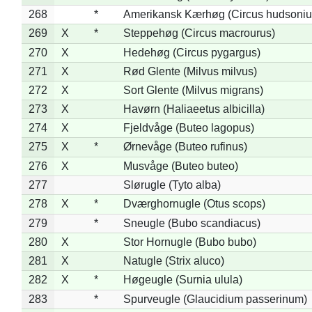
268
*
Amerikansk Kærhøg (Circus hudsoniu
269
X
*
Steppehøg (Circus macrourus)
270
X
Hedehøg (Circus pygargus)
271
X
Rød Glente (Milvus milvus)
272
X
Sort Glente (Milvus migrans)
273
X
Havørn (Haliaeetus albicilla)
274
X
Fjeldvåge (Buteo lagopus)
275
X
*
Ørnevåge (Buteo rufinus)
276
X
Musvåge (Buteo buteo)
277
Slørugle (Tyto alba)
278
X
*
Dværghornugle (Otus scops)
279
*
Sneugle (Bubo scandiacus)
280
X
Stor Hornugle (Bubo bubo)
281
X
Natugle (Strix aluco)
282
X
*
Høgeugle (Surnia ulula)
283
*
Spurveugle (Glaucidium passerinum)