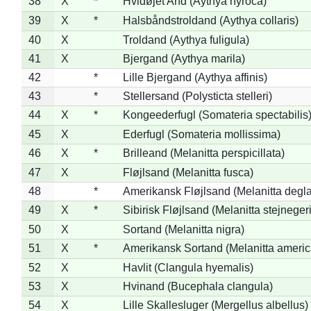
38
X
*
Hvidøjet And (Aythya nyroca)
39
X
*
Halsbåndstroldand (Aythya collaris)
40
X
Troldand (Aythya fuligula)
41
X
Bjergand (Aythya marila)
42
*
Lille Bjergand (Aythya affinis)
43
*
Stellersand (Polysticta stelleri)
44
X
*
Kongeederfugl (Somateria spectabilis
45
X
Ederfugl (Somateria mollissima)
46
X
*
Brilleand (Melanitta perspicillata)
47
X
Fløjlsand (Melanitta fusca)
48
*
Amerikansk Fløjlsand (Melanitta degla
49
X
*
Sibirisk Fløjlsand (Melanitta stejnegeri
50
X
Sortand (Melanitta nigra)
51
X
*
Amerikansk Sortand (Melanitta ameri
52
X
Havlit (Clangula hyemalis)
53
X
Hvinand (Bucephala clangula)
54
X
Lille Skallesluger (Mergellus albellus)