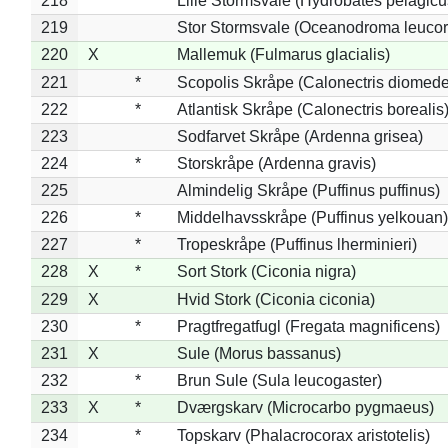
218
Lille Stormsvale (Hydrobates pelagicu
219
Stor Stormsvale (Oceanodroma leuco
220
X
Mallemuk (Fulmarus glacialis)
221
*
Scopolis Skråpe (Calonectris diomed
222
*
Atlantisk Skråpe (Calonectris borealis
223
Sodfarvet Skråpe (Ardenna grisea)
224
*
Storskråpe (Ardenna gravis)
225
Almindelig Skråpe (Puffinus puffinus)
226
*
Middelhavsskråpe (Puffinus yelkouan)
227
*
Tropeskråpe (Puffinus lherminieri)
228
X
*
Sort Stork (Ciconia nigra)
229
X
Hvid Stork (Ciconia ciconia)
230
*
Pragtfregatfugl (Fregata magnificens)
231
X
Sule (Morus bassanus)
232
*
Brun Sule (Sula leucogaster)
233
X
*
Dværgskarv (Microcarbo pygmaeus)
234
*
Topskarv (Phalacrocorax aristotelis)