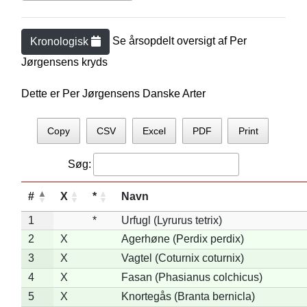
Se årsopdelt oversigt af
Per
Kronologisk
Jørgensen
s kryds
Dette er Per Jørgensens Danske Arter
Copy
CSV
Excel
PDF
Print
Søg:
#
X
*
Navn
1
*
Urfugl (Lyrurus tetrix)
2
X
Agerhøne (Perdix perdix)
3
X
Vagtel (Coturnix coturnix)
4
X
Fasan (Phasianus colchicus)
5
X
Knortegås (Branta bernicla)