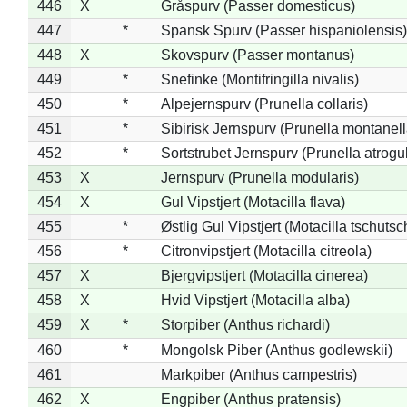
446
X
Gråspurv (Passer domesticus)
447
*
Spansk Spurv (Passer hispaniolensis)
448
X
Skovspurv (Passer montanus)
449
*
Snefinke (Montifringilla nivalis)
450
*
Alpejernspurv (Prunella collaris)
451
*
Sibirisk Jernspurv (Prunella montanell
452
*
Sortstrubet Jernspurv (Prunella atrogul
453
X
Jernspurv (Prunella modularis)
454
X
Gul Vipstjert (Motacilla flava)
455
*
Østlig Gul Vipstjert (Motacilla tschuts
456
*
Citronvipstjert (Motacilla citreola)
457
X
Bjergvipstjert (Motacilla cinerea)
458
X
Hvid Vipstjert (Motacilla alba)
459
X
*
Storpiber (Anthus richardi)
460
*
Mongolsk Piber (Anthus godlewskii)
461
Markpiber (Anthus campestris)
462
X
Engpiber (Anthus pratensis)