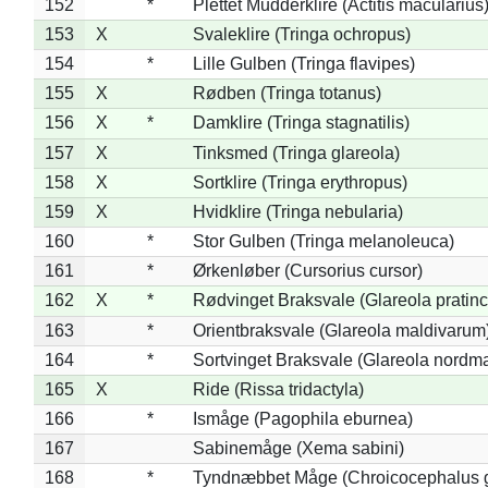
152
*
Plettet Mudderklire (Actitis macularius
153
X
Svaleklire (Tringa ochropus)
154
*
Lille Gulben (Tringa flavipes)
155
X
Rødben (Tringa totanus)
156
X
*
Damklire (Tringa stagnatilis)
157
X
Tinksmed (Tringa glareola)
158
X
Sortklire (Tringa erythropus)
159
X
Hvidklire (Tringa nebularia)
160
*
Stor Gulben (Tringa melanoleuca)
161
*
Ørkenløber (Cursorius cursor)
162
X
*
Rødvinget Braksvale (Glareola pratinc
163
*
Orientbraksvale (Glareola maldivarum
164
*
Sortvinget Braksvale (Glareola nordm
165
X
Ride (Rissa tridactyla)
166
*
Ismåge (Pagophila eburnea)
167
Sabinemåge (Xema sabini)
168
*
Tyndnæbbet Måge (Chroicocephalus 