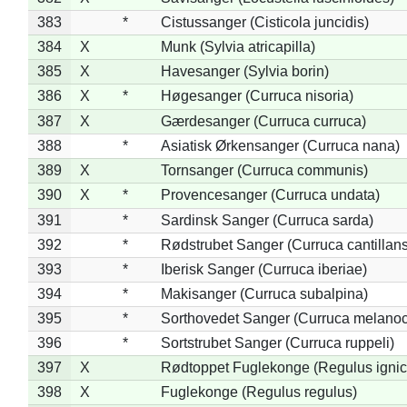
383
*
Cistussanger (Cisticola juncidis)
384
X
Munk (Sylvia atricapilla)
385
X
Havesanger (Sylvia borin)
386
X
*
Høgesanger (Curruca nisoria)
387
X
Gærdesanger (Curruca curruca)
388
*
Asiatisk Ørkensanger (Curruca nana)
389
X
Tornsanger (Curruca communis)
390
X
*
Provencesanger (Curruca undata)
391
*
Sardinsk Sanger (Curruca sarda)
392
*
Rødstrubet Sanger (Curruca cantillans
393
*
Iberisk Sanger (Curruca iberiae)
394
*
Makisanger (Curruca subalpina)
395
*
Sorthovedet Sanger (Curruca melano
396
*
Sortstrubet Sanger (Curruca ruppeli)
397
X
Rødtoppet Fuglekonge (Regulus ignica
398
X
Fuglekonge (Regulus regulus)