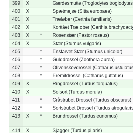
399
X
Gærdesmutte (Troglodytes troglodytes
400
X
Spætmejse (Sitta europaea)
401
X
Træløber (Certhia familiaris)
402
X
Korttået Træløber (Certhia brachydact
403
X
*
Rosenstær (Pastor roseus)
404
X
Stær (Sturnus vulgaris)
405
*
Ensfarvet Stær (Sturnus unicolor)
406
*
Gulddrossel (Zoothera aurea)
407
*
Olivenskovdrossel (Catharus ustulatus
408
*
Eremitdrossel (Catharus guttatus)
409
X
Ringdrossel (Turdus torquatus)
410
X
Solsort (Turdus merula)
411
*
Gråstrubet Drossel (Turdus obscurus)
412
*
Sortstrubet Drossel (Turdus atrogularis
413
X
*
Brundrossel (Turdus eunomus)
414
X
Sjagger (Turdus pilaris)