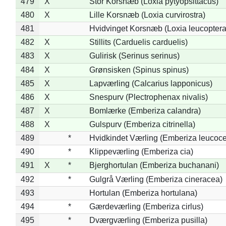
479
X
Stor Korsnæb (Loxia pytyopsittacus)
480
X
Lille Korsnæb (Loxia curvirostra)
481
Hvidvinget Korsnæb (Loxia leucoptera
482
X
Stillits (Carduelis carduelis)
483
X
Gulirisk (Serinus serinus)
484
X
Grønsisken (Spinus spinus)
485
X
Lapværling (Calcarius lapponicus)
486
X
Snespurv (Plectrophenax nivalis)
487
X
Bomlærke (Emberiza calandra)
488
X
Gulspurv (Emberiza citrinella)
489
*
Hvidkindet Værling (Emberiza leucoc
490
*
Klippeværling (Emberiza cia)
491
X
*
Bjerghortulan (Emberiza buchanani)
492
*
Gulgrå Værling (Emberiza cineracea)
493
Hortulan (Emberiza hortulana)
494
*
Gærdeværling (Emberiza cirlus)
495
*
Dværgværling (Emberiza pusilla)