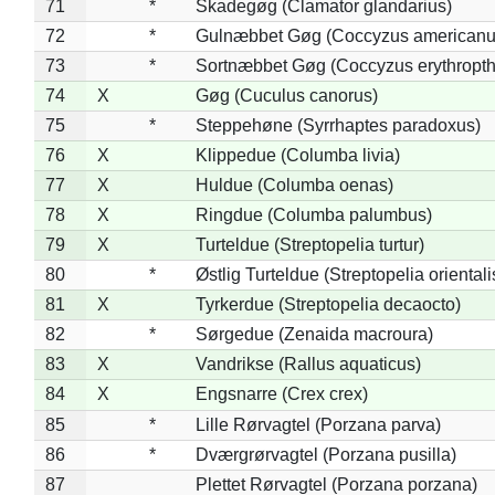
71
*
Skadegøg (Clamator glandarius)
72
*
Gulnæbbet Gøg (Coccyzus americanu
73
*
Sortnæbbet Gøg (Coccyzus erythropt
74
X
Gøg (Cuculus canorus)
75
*
Steppehøne (Syrrhaptes paradoxus)
76
X
Klippedue (Columba livia)
77
X
Huldue (Columba oenas)
78
X
Ringdue (Columba palumbus)
79
X
Turteldue (Streptopelia turtur)
80
*
Østlig Turteldue (Streptopelia orientali
81
X
Tyrkerdue (Streptopelia decaocto)
82
*
Sørgedue (Zenaida macroura)
83
X
Vandrikse (Rallus aquaticus)
84
X
Engsnarre (Crex crex)
85
*
Lille Rørvagtel (Porzana parva)
86
*
Dværgrørvagtel (Porzana pusilla)
87
Plettet Rørvagtel (Porzana porzana)