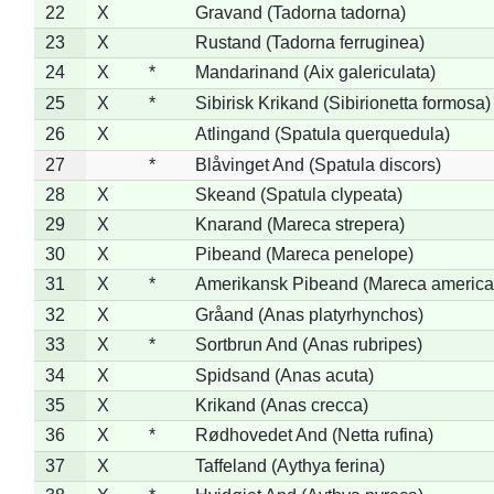
22
X
Gravand (Tadorna tadorna)
23
X
Rustand (Tadorna ferruginea)
24
X
*
Mandarinand (Aix galericulata)
25
X
*
Sibirisk Krikand (Sibirionetta formosa)
26
X
Atlingand (Spatula querquedula)
27
*
Blåvinget And (Spatula discors)
28
X
Skeand (Spatula clypeata)
29
X
Knarand (Mareca strepera)
30
X
Pibeand (Mareca penelope)
31
X
*
Amerikansk Pibeand (Mareca america
32
X
Gråand (Anas platyrhynchos)
33
X
*
Sortbrun And (Anas rubripes)
34
X
Spidsand (Anas acuta)
35
X
Krikand (Anas crecca)
36
X
*
Rødhovedet And (Netta rufina)
37
X
Taffeland (Aythya ferina)