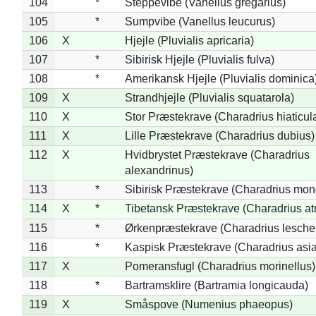
104
*
Steppevibe (Vanellus gregarius)
105
*
Sumpvibe (Vanellus leucurus)
106
X
Hjejle (Pluvialis apricaria)
107
*
Sibirisk Hjejle (Pluvialis fulva)
108
*
Amerikansk Hjejle (Pluvialis dominica
109
X
Strandhjejle (Pluvialis squatarola)
110
X
Stor Præstekrave (Charadrius hiaticul
111
X
Lille Præstekrave (Charadrius dubius)
112
X
Hvidbrystet Præstekrave (Charadrius
alexandrinus)
113
*
Sibirisk Præstekrave (Charadrius mon
114
X
*
Tibetansk Præstekrave (Charadrius atr
115
*
Ørkenpræstekrave (Charadrius leschen
116
*
Kaspisk Præstekrave (Charadrius asia
117
X
Pomeransfugl (Charadrius morinellus)
118
*
Bartramsklire (Bartramia longicauda)
119
X
Småspove (Numenius phaeopus)