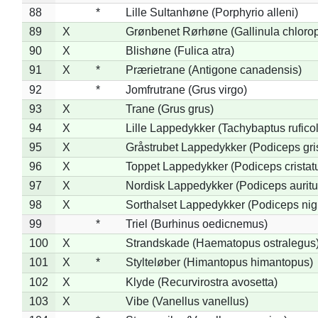
88
*
Lille Sultanhøne (Porphyrio alleni)
89
X
Grønbenet Rørhøne (Gallinula chloro
90
X
Blishøne (Fulica atra)
91
X
*
Prærietrane (Antigone canadensis)
92
*
Jomfrutrane (Grus virgo)
93
X
Trane (Grus grus)
94
X
Lille Lappedykker (Tachybaptus ruficol
95
X
Gråstrubet Lappedykker (Podiceps gr
96
X
Toppet Lappedykker (Podiceps cristat
97
X
Nordisk Lappedykker (Podiceps auritu
98
X
Sorthalset Lappedykker (Podiceps nigri
99
*
Triel (Burhinus oedicnemus)
100
X
Strandskade (Haematopus ostralegus
101
X
*
Stylteløber (Himantopus himantopus)
102
X
Klyde (Recurvirostra avosetta)
103
X
Vibe (Vanellus vanellus)