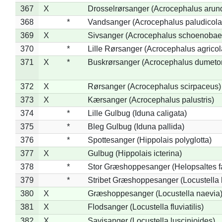
367
X
Drosselrørsanger (Acrocephalus arun
368
*
Vandsanger (Acrocephalus paludicola
369
X
Sivsanger (Acrocephalus schoenobae
370
*
Lille Rørsanger (Acrocephalus agricol
371
X
*
Buskrørsanger (Acrocephalus dumeto
372
X
Rørsanger (Acrocephalus scirpaceus)
373
X
Kærsanger (Acrocephalus palustris)
374
*
Lille Gulbug (Iduna caligata)
375
*
Bleg Gulbug (Iduna pallida)
376
*
Spottesanger (Hippolais polyglotta)
377
X
Gulbug (Hippolais icterina)
378
*
Stor Græshoppesanger (Helopsaltes fa
379
*
Stribet Græshoppesanger (Locustella 
380
X
Græshoppesanger (Locustella naevia
381
X
Flodsanger (Locustella fluviatilis)
382
X
Savisanger (Locustella luscinioides)