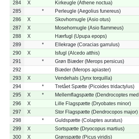
284
X
Kirkeugle (Athene noctua)
285
*
Perleugle (Aegolius funereus)
286
X
Skovhornugle (Asio otus)
287
X
Mosehornugle (Asio flammeus)
288
X
Hærfugl (Upupa epops)
289
*
Ellekrage (Coracias garrulus)
290
X
Isfugl (Alcedo atthis)
291
*
Grøn Biæder (Merops persicus)
292
Biæder (Merops apiaster)
293
X
Vendehals (Jynx torquilla)
294
*
Tretået Spætte (Picoides tridactylus)
295
X
*
Mellemflagspætte (Dendrocoptes med
296
X
Lille Flagspætte (Dryobates minor)
297
X
Stor Flagspætte (Dendrocopos major)
298
*
Guldspætte (Colaptes auratus)
299
X
Sortspætte (Dryocopus martius)
300
X
Grønspætte (Picus viridis)