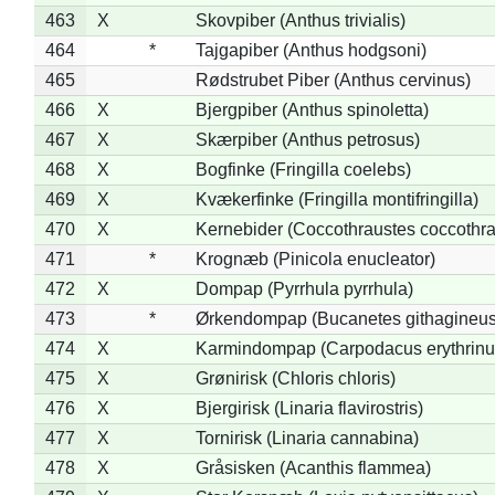
463
X
Skovpiber (Anthus trivialis)
464
*
Tajgapiber (Anthus hodgsoni)
465
Rødstrubet Piber (Anthus cervinus)
466
X
Bjergpiber (Anthus spinoletta)
467
X
Skærpiber (Anthus petrosus)
468
X
Bogfinke (Fringilla coelebs)
469
X
Kvækerfinke (Fringilla montifringilla)
470
X
Kernebider (Coccothraustes coccothra
471
*
Krognæb (Pinicola enucleator)
472
X
Dompap (Pyrrhula pyrrhula)
473
*
Ørkendompap (Bucanetes githagineus
474
X
Karmindompap (Carpodacus erythrinu
475
X
Grønirisk (Chloris chloris)
476
X
Bjergirisk (Linaria flavirostris)
477
X
Tornirisk (Linaria cannabina)
478
X
Gråsisken (Acanthis flammea)