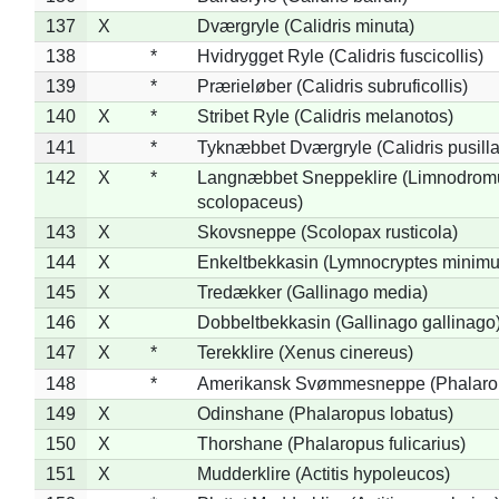
137
X
Dværgryle (Calidris minuta)
138
*
Hvidrygget Ryle (Calidris fuscicollis)
139
*
Prærieløber (Calidris subruficollis)
140
X
*
Stribet Ryle (Calidris melanotos)
141
*
Tyknæbbet Dværgryle (Calidris pusilla
142
X
*
Langnæbbet Sneppeklire (Limnodrom
scolopaceus)
143
X
Skovsneppe (Scolopax rusticola)
144
X
Enkeltbekkasin (Lymnocryptes minimu
145
X
Tredækker (Gallinago media)
146
X
Dobbeltbekkasin (Gallinago gallinago
147
X
*
Terekklire (Xenus cinereus)
148
*
Amerikansk Svømmesneppe (Phalaropu
149
X
Odinshane (Phalaropus lobatus)
150
X
Thorshane (Phalaropus fulicarius)
151
X
Mudderklire (Actitis hypoleucos)