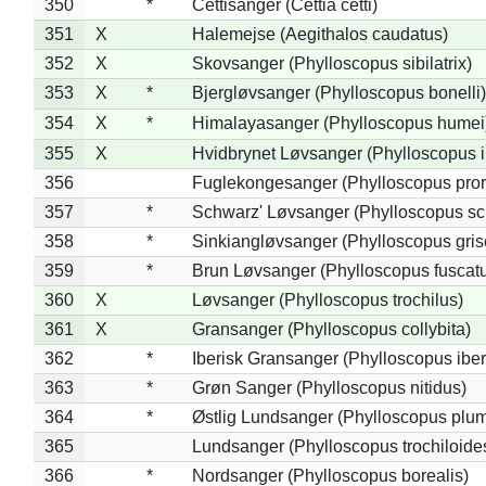
350
*
Cettisanger (Cettia cetti)
351
X
Halemejse (Aegithalos caudatus)
352
X
Skovsanger (Phylloscopus sibilatrix)
353
X
*
Bjergløvsanger (Phylloscopus bonelli)
354
X
*
Himalayasanger (Phylloscopus humei
355
X
Hvidbrynet Løvsanger (Phylloscopus i
356
Fuglekongesanger (Phylloscopus pror
357
*
Schwarz' Løvsanger (Phylloscopus sc
358
*
Sinkiangløvsanger (Phylloscopus gris
359
*
Brun Løvsanger (Phylloscopus fuscat
360
X
Løvsanger (Phylloscopus trochilus)
361
X
Gransanger (Phylloscopus collybita)
362
*
Iberisk Gransanger (Phylloscopus iber
363
*
Grøn Sanger (Phylloscopus nitidus)
364
*
Østlig Lundsanger (Phylloscopus plum
365
Lundsanger (Phylloscopus trochiloide
366
*
Nordsanger (Phylloscopus borealis)