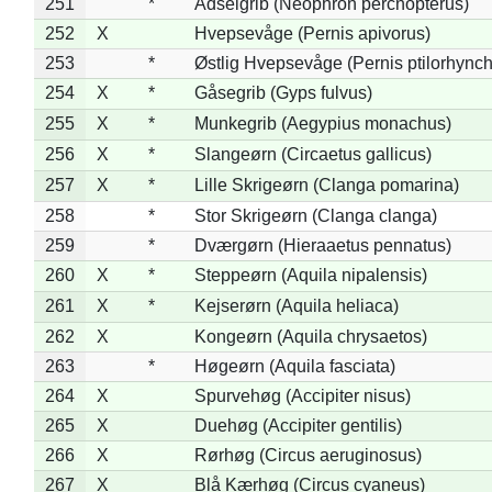
251
*
Ådselgrib (Neophron percnopterus)
252
X
Hvepsevåge (Pernis apivorus)
253
*
Østlig Hvepsevåge (Pernis ptilorhync
254
X
*
Gåsegrib (Gyps fulvus)
255
X
*
Munkegrib (Aegypius monachus)
256
X
*
Slangeørn (Circaetus gallicus)
257
X
*
Lille Skrigeørn (Clanga pomarina)
258
*
Stor Skrigeørn (Clanga clanga)
259
*
Dværgørn (Hieraaetus pennatus)
260
X
*
Steppeørn (Aquila nipalensis)
261
X
*
Kejserørn (Aquila heliaca)
262
X
Kongeørn (Aquila chrysaetos)
263
*
Høgeørn (Aquila fasciata)
264
X
Spurvehøg (Accipiter nisus)
265
X
Duehøg (Accipiter gentilis)
266
X
Rørhøg (Circus aeruginosus)
267
X
Blå Kærhøg (Circus cyaneus)