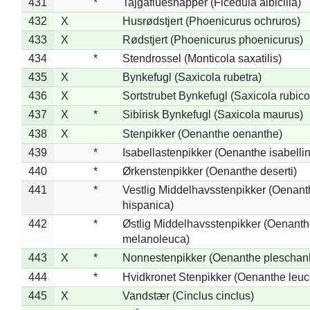
431
*
Tajgafluesnapper (Ficedula albicilla)
432
X
Husrødstjert (Phoenicurus ochruros)
433
X
Rødstjert (Phoenicurus phoenicurus)
434
*
Stendrossel (Monticola saxatilis)
435
X
Bynkefugl (Saxicola rubetra)
436
X
Sortstrubet Bynkefugl (Saxicola rubico
437
X
*
Sibirisk Bynkefugl (Saxicola maurus)
438
X
Stenpikker (Oenanthe oenanthe)
439
*
Isabellastenpikker (Oenanthe isabelli
440
*
Ørkenstenpikker (Oenanthe deserti)
441
*
Vestlig Middelhavsstenpikker (Oenant
hispanica)
442
*
Østlig Middelhavsstenpikker (Oenant
melanoleuca)
443
X
*
Nonnestenpikker (Oenanthe pleschan
444
*
Hvidkronet Stenpikker (Oenanthe leu
445
X
Vandstær (Cinclus cinclus)