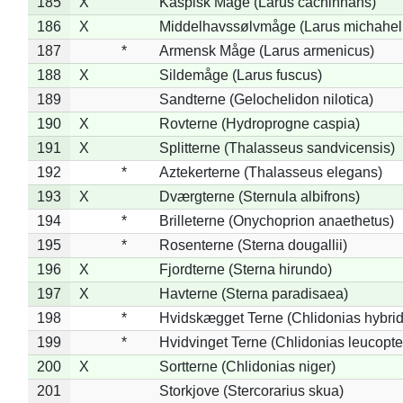
185
X
Kaspisk Måge (Larus cachinnans)
186
X
Middelhavssølvmåge (Larus michahell
187
*
Armensk Måge (Larus armenicus)
188
X
Sildemåge (Larus fuscus)
189
Sandterne (Gelochelidon nilotica)
190
X
Rovterne (Hydroprogne caspia)
191
X
Splitterne (Thalasseus sandvicensis)
192
*
Aztekerterne (Thalasseus elegans)
193
X
Dværgterne (Sternula albifrons)
194
*
Brilleterne (Onychoprion anaethetus)
195
*
Rosenterne (Sterna dougallii)
196
X
Fjordterne (Sterna hirundo)
197
X
Havterne (Sterna paradisaea)
198
*
Hvidskægget Terne (Chlidonias hybrid
199
*
Hvidvinget Terne (Chlidonias leucopte
200
X
Sortterne (Chlidonias niger)
201
Storkjove (Stercorarius skua)