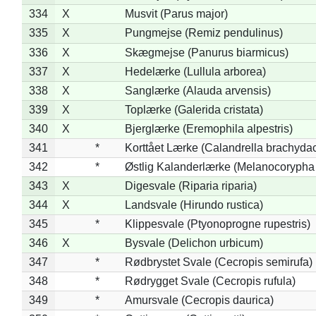
334
X
Musvit (Parus major)
335
X
Pungmejse (Remiz pendulinus)
336
X
Skægmejse (Panurus biarmicus)
337
X
Hedelærke (Lullula arborea)
338
X
Sanglærke (Alauda arvensis)
339
X
Toplærke (Galerida cristata)
340
X
Bjerglærke (Eremophila alpestris)
341
*
Korttået Lærke (Calandrella brachydac
342
*
Østlig Kalanderlærke (Melanocorypha
343
X
Digesvale (Riparia riparia)
344
X
Landsvale (Hirundo rustica)
345
*
Klippesvale (Ptyonoprogne rupestris)
346
X
Bysvale (Delichon urbicum)
347
*
Rødbrystet Svale (Cecropis semirufa)
348
*
Rødrygget Svale (Cecropis rufula)
349
*
Amursvale (Cecropis daurica)