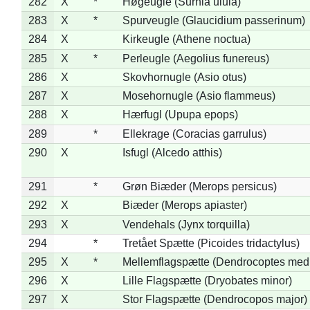
282
X
*
Høgeugle (Surnia ulula)
283
X
*
Spurveugle (Glaucidium passerinum)
284
X
Kirkeugle (Athene noctua)
285
X
*
Perleugle (Aegolius funereus)
286
X
Skovhornugle (Asio otus)
287
X
Mosehornugle (Asio flammeus)
288
X
Hærfugl (Upupa epops)
289
*
Ellekrage (Coracias garrulus)
290
X
Isfugl (Alcedo atthis)
291
*
Grøn Biæder (Merops persicus)
292
X
Biæder (Merops apiaster)
293
X
Vendehals (Jynx torquilla)
294
*
Tretået Spætte (Picoides tridactylus)
295
X
*
Mellemflagspætte (Dendrocoptes med
296
X
Lille Flagspætte (Dryobates minor)
297
X
Stor Flagspætte (Dendrocopos major)