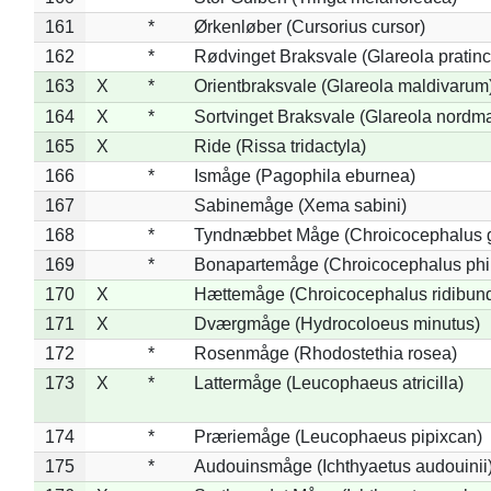
161
*
Ørkenløber (Cursorius cursor)
162
*
Rødvinget Braksvale (Glareola pratinc
163
X
*
Orientbraksvale (Glareola maldivarum
164
X
*
Sortvinget Braksvale (Glareola nordm
165
X
Ride (Rissa tridactyla)
166
*
Ismåge (Pagophila eburnea)
167
Sabinemåge (Xema sabini)
168
*
Tyndnæbbet Måge (Chroicocephalus 
169
*
Bonapartemåge (Chroicocephalus phil
170
X
Hættemåge (Chroicocephalus ridibun
171
X
Dværgmåge (Hydrocoloeus minutus)
172
*
Rosenmåge (Rhodostethia rosea)
173
X
*
Lattermåge (Leucophaeus atricilla)
174
*
Præriemåge (Leucophaeus pipixcan)
175
*
Audouinsmåge (Ichthyaetus audouinii