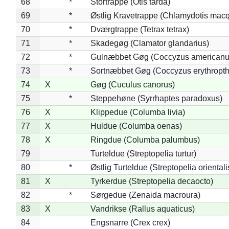
68
*
Stortrappe (Otis tarda)
69
*
Østlig Kravetrappe (Chlamydotis macq
70
*
Dværgtrappe (Tetrax tetrax)
71
*
Skadegøg (Clamator glandarius)
72
*
Gulnæbbet Gøg (Coccyzus americanu
73
*
Sortnæbbet Gøg (Coccyzus erythropt
74
X
Gøg (Cuculus canorus)
75
*
Steppehøne (Syrrhaptes paradoxus)
76
X
Klippedue (Columba livia)
77
X
Huldue (Columba oenas)
78
X
Ringdue (Columba palumbus)
79
Turteldue (Streptopelia turtur)
80
*
Østlig Turteldue (Streptopelia orientali
81
X
Tyrkerdue (Streptopelia decaocto)
82
*
Sørgedue (Zenaida macroura)
83
X
Vandrikse (Rallus aquaticus)
84
Engsnarre (Crex crex)