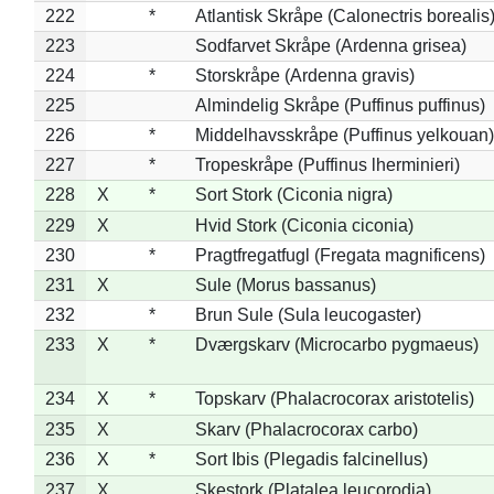
222
*
Atlantisk Skråpe (Calonectris borealis
223
Sodfarvet Skråpe (Ardenna grisea)
224
*
Storskråpe (Ardenna gravis)
225
Almindelig Skråpe (Puffinus puffinus)
226
*
Middelhavsskråpe (Puffinus yelkouan)
227
*
Tropeskråpe (Puffinus lherminieri)
228
X
*
Sort Stork (Ciconia nigra)
229
X
Hvid Stork (Ciconia ciconia)
230
*
Pragtfregatfugl (Fregata magnificens)
231
X
Sule (Morus bassanus)
232
*
Brun Sule (Sula leucogaster)
233
X
*
Dværgskarv (Microcarbo pygmaeus)
234
X
*
Topskarv (Phalacrocorax aristotelis)
235
X
Skarv (Phalacrocorax carbo)
236
X
*
Sort Ibis (Plegadis falcinellus)
237
X
Skestork (Platalea leucorodia)