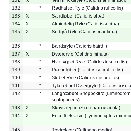
131
X
Temmincksryle (Calidris temminckii)
132
*
Rødhalset Ryle (Calidris ruficollis)
133
X
Sandløber (Calidris alba)
134
X
Almindelig Ryle (Calidris alpina)
135
X
Sortgrå Ryle (Calidris maritima)
136
*
Bairdsryle (Calidris bairdii)
137
X
Dværgryle (Calidris minuta)
138
*
Hvidrygget Ryle (Calidris fuscicollis)
139
*
Prærieløber (Calidris subruficollis)
140
*
Stribet Ryle (Calidris melanotos)
141
*
Tyknæbbet Dværgryle (Calidris pusilla
142
*
Langnæbbet Sneppeklire (Limnodrom
scolopaceus)
143
X
Skovsneppe (Scolopax rusticola)
144
X
Enkeltbekkasin (Lymnocryptes minimu
145
Tredækker (Gallinago media)