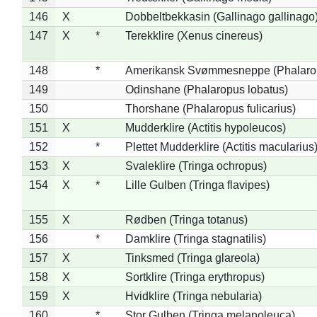
146
X
Dobbeltbekkasin (Gallinago gallinago
147
X
*
Terekklire (Xenus cinereus)
148
*
Amerikansk Svømmesneppe (Phalaropu
149
Odinshane (Phalaropus lobatus)
150
Thorshane (Phalaropus fulicarius)
151
X
Mudderklire (Actitis hypoleucos)
152
*
Plettet Mudderklire (Actitis macularius
153
X
Svaleklire (Tringa ochropus)
154
X
*
Lille Gulben (Tringa flavipes)
155
X
Rødben (Tringa totanus)
156
*
Damklire (Tringa stagnatilis)
157
X
Tinksmed (Tringa glareola)
158
X
Sortklire (Tringa erythropus)
159
X
Hvidklire (Tringa nebularia)
160
*
Stor Gulben (Tringa melanoleuca)