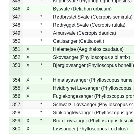
345
*
Klippesvale (Ptyonoprogne rupestris)
346
X
Bysvale (Delichon urbicum)
347
*
Rødbrystet Svale (Cecropis semirufa)
348
*
Rødrygget Svale (Cecropis rufula)
349
*
Amursvale (Cecropis daurica)
350
*
Cettisanger (Cettia cetti)
351
X
Halemejse (Aegithalos caudatus)
352
X
Skovsanger (Phylloscopus sibilatrix)
353
X
*
Bjergløvsanger (Phylloscopus bonelli)
354
X
*
Himalayasanger (Phylloscopus humei
355
X
Hvidbrynet Løvsanger (Phylloscopus i
356
X
Fuglekongesanger (Phylloscopus pror
357
*
Schwarz' Løvsanger (Phylloscopus sc
358
*
Sinkiangløvsanger (Phylloscopus gris
359
X
*
Brun Løvsanger (Phylloscopus fuscat
360
X
Løvsanger (Phylloscopus trochilus)