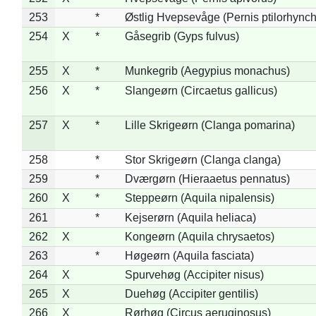
253
*
Østlig Hvepsevåge (Pernis ptilorhync
254
X
*
Gåsegrib (Gyps fulvus)
255
X
*
Munkegrib (Aegypius monachus)
256
X
*
Slangeørn (Circaetus gallicus)
257
X
*
Lille Skrigeørn (Clanga pomarina)
258
*
Stor Skrigeørn (Clanga clanga)
259
*
Dværgørn (Hieraaetus pennatus)
260
X
*
Steppeørn (Aquila nipalensis)
261
*
Kejserørn (Aquila heliaca)
262
X
Kongeørn (Aquila chrysaetos)
263
*
Høgeørn (Aquila fasciata)
264
X
Spurvehøg (Accipiter nisus)
265
X
Duehøg (Accipiter gentilis)
266
X
Rørhøg (Circus aeruginosus)