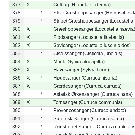
377
X
Gulbug (Hippolais icterina)
378
*
Stor Græshoppesanger (Helopsaltes fa
379
*
Stribet Græshoppesanger (Locustella 
380
X
Græshoppesanger (Locustella naevia
381
X
Flodsanger (Locustella fluviatilis)
382
X
Savisanger (Locustella luscinioides)
383
*
Cistussanger (Cisticola juncidis)
384
X
Munk (Sylvia atricapilla)
385
X
Havesanger (Sylvia borin)
386
X
*
Høgesanger (Curruca nisoria)
387
X
Gærdesanger (Curruca curruca)
388
*
Asiatisk Ørkensanger (Curruca nana)
389
X
Tornsanger (Curruca communis)
390
*
Provencesanger (Curruca undata)
391
*
Sardinsk Sanger (Curruca sarda)
392
*
Rødstrubet Sanger (Curruca cantillans
393
*
Iberisk Sanger (Curruca iberiae)