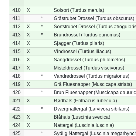
410
X
Solsort (Turdus merula)
411
*
Gråstrubet Drossel (Turdus obscurus)
412
X
*
Sortstrubet Drossel (Turdus atrogularis
413
X
*
Brundrossel (Turdus eunomus)
414
X
Sjagger (Turdus pilaris)
415
X
Vindrossel (Turdus iliacus)
416
X
Sangdrossel (Turdus philomelos)
417
X
Misteldrossel (Turdus viscivorus)
418
*
Vandredrossel (Turdus migratorius)
419
X
Grå Fluesnapper (Muscicapa striata)
420
*
Brun Fluesnapper (Muscicapa dauuric
421
X
Rødhals (Erithacus rubecula)
422
*
Dværgnattergal (Larvivora sibilans)
423
X
Blåhals (Luscinia svecica)
424
X
Nattergal (Luscinia luscinia)
425
*
Sydlig Nattergal (Luscinia megarhync