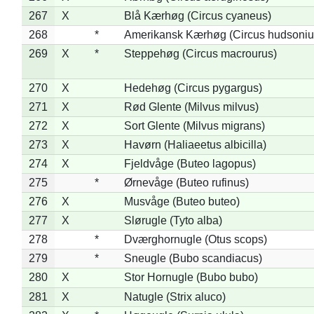
267
X
Blå Kærhøg (Circus cyaneus)
268
*
Amerikansk Kærhøg (Circus hudsoniu
269
X
*
Steppehøg (Circus macrourus)
270
X
Hedehøg (Circus pygargus)
271
X
Rød Glente (Milvus milvus)
272
X
Sort Glente (Milvus migrans)
273
X
Havørn (Haliaeetus albicilla)
274
X
Fjeldvåge (Buteo lagopus)
275
*
Ørnevåge (Buteo rufinus)
276
X
Musvåge (Buteo buteo)
277
X
Slørugle (Tyto alba)
278
*
Dværghornugle (Otus scops)
279
*
Sneugle (Bubo scandiacus)
280
X
Stor Hornugle (Bubo bubo)
281
X
Natugle (Strix aluco)