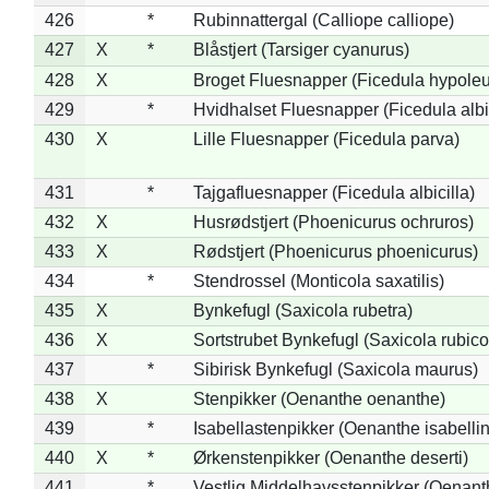
426
*
Rubinnattergal (Calliope calliope)
427
X
*
Blåstjert (Tarsiger cyanurus)
428
X
Broget Fluesnapper (Ficedula hypole
429
*
Hvidhalset Fluesnapper (Ficedula albic
430
X
Lille Fluesnapper (Ficedula parva)
431
*
Tajgafluesnapper (Ficedula albicilla)
432
X
Husrødstjert (Phoenicurus ochruros)
433
X
Rødstjert (Phoenicurus phoenicurus)
434
*
Stendrossel (Monticola saxatilis)
435
X
Bynkefugl (Saxicola rubetra)
436
X
Sortstrubet Bynkefugl (Saxicola rubico
437
*
Sibirisk Bynkefugl (Saxicola maurus)
438
X
Stenpikker (Oenanthe oenanthe)
439
*
Isabellastenpikker (Oenanthe isabelli
440
X
*
Ørkenstenpikker (Oenanthe deserti)
441
*
Vestlig Middelhavsstenpikker (Oenant