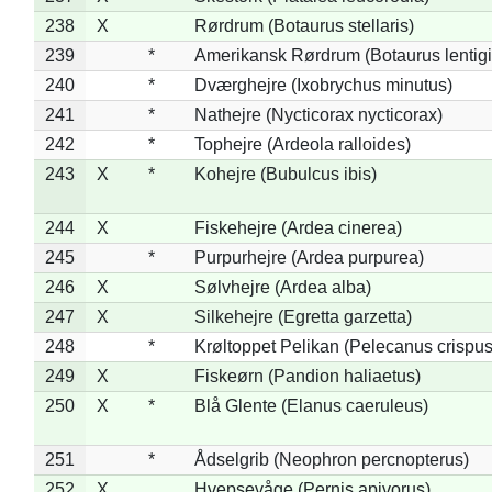
238
X
Rørdrum (Botaurus stellaris)
239
*
Amerikansk Rørdrum (Botaurus lentig
240
*
Dværghejre (Ixobrychus minutus)
241
*
Nathejre (Nycticorax nycticorax)
242
*
Tophejre (Ardeola ralloides)
243
X
*
Kohejre (Bubulcus ibis)
244
X
Fiskehejre (Ardea cinerea)
245
*
Purpurhejre (Ardea purpurea)
246
X
Sølvhejre (Ardea alba)
247
X
Silkehejre (Egretta garzetta)
248
*
Krøltoppet Pelikan (Pelecanus crispus
249
X
Fiskeørn (Pandion haliaetus)
250
X
*
Blå Glente (Elanus caeruleus)
251
*
Ådselgrib (Neophron percnopterus)
252
X
Hvepsevåge (Pernis apivorus)