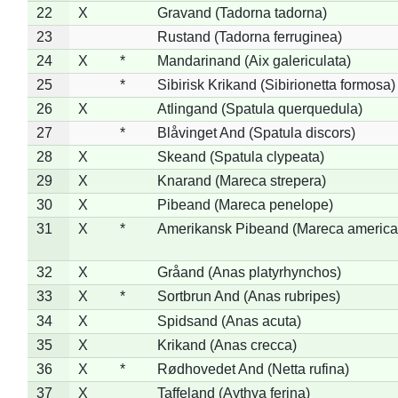
22
X
Gravand (Tadorna tadorna)
23
Rustand (Tadorna ferruginea)
24
X
*
Mandarinand (Aix galericulata)
25
*
Sibirisk Krikand (Sibirionetta formosa)
26
X
Atlingand (Spatula querquedula)
27
*
Blåvinget And (Spatula discors)
28
X
Skeand (Spatula clypeata)
29
X
Knarand (Mareca strepera)
30
X
Pibeand (Mareca penelope)
31
X
*
Amerikansk Pibeand (Mareca america
32
X
Gråand (Anas platyrhynchos)
33
X
*
Sortbrun And (Anas rubripes)
34
X
Spidsand (Anas acuta)
35
X
Krikand (Anas crecca)
36
X
*
Rødhovedet And (Netta rufina)
37
X
Taffeland (Aythya ferina)