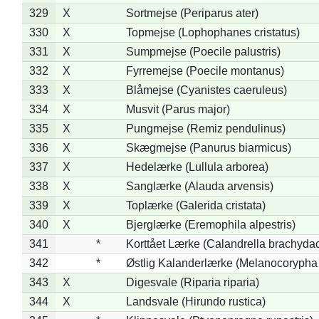
329
X
Sortmejse (Periparus ater)
330
X
Topmejse (Lophophanes cristatus)
331
X
Sumpmejse (Poecile palustris)
332
X
Fyrremejse (Poecile montanus)
333
X
Blåmejse (Cyanistes caeruleus)
334
X
Musvit (Parus major)
335
X
Pungmejse (Remiz pendulinus)
336
X
Skægmejse (Panurus biarmicus)
337
X
Hedelærke (Lullula arborea)
338
X
Sanglærke (Alauda arvensis)
339
X
Toplærke (Galerida cristata)
340
X
Bjerglærke (Eremophila alpestris)
341
*
Korttået Lærke (Calandrella brachydac
342
*
Østlig Kalanderlærke (Melanocorypha
343
X
Digesvale (Riparia riparia)
344
X
Landsvale (Hirundo rustica)