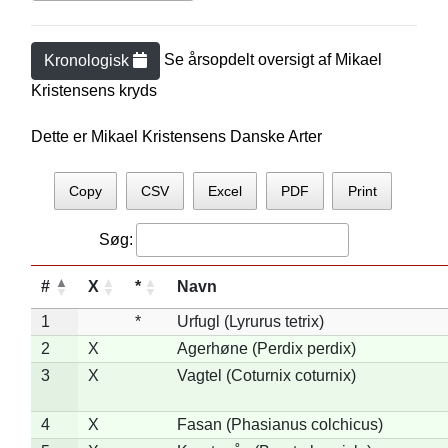
Se årsopdelt oversigt af
Mikael
Kronologisk
Kristensen
s kryds
Dette er Mikael Kristensens Danske Arter
Copy
CSV
Excel
PDF
Print
Søg:
#
X
*
Navn
1
*
Urfugl (Lyrurus tetrix)
2
X
Agerhøne (Perdix perdix)
3
X
Vagtel (Coturnix coturnix)
4
X
Fasan (Phasianus colchicus)