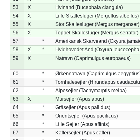
53
X
Hvinand (Bucephala clangula)
54
X
Lille Skallesluger (Mergellus albellus)
55
X
Stor Skallesluger (Mergus merganser)
56
X
Toppet Skallesluger (Mergus serrator)
57
*
Amerikansk Skarveand (Oxyura jamai
58
X
*
Hvidhovedet And (Oxyura leucocepha
59
X
Natravn (Caprimulgus europaeus)
60
*
Ørkennatravn (Caprimulgus aegyptius
61
*
Tornhalesejler (Hirundapus caudacutu
62
*
Alpesejler (Tachymarptis melba)
63
X
Mursejler (Apus apus)
64
*
Gråsejler (Apus pallidus)
65
*
Orientsejler (Apus pacificus)
66
*
Lille Sejler (Apus affinis)
67
*
Kaffersejler (Apus caffer)