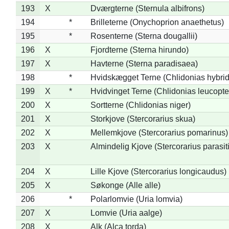
193
X
Dværgterne (Sternula albifrons)
194
*
Brilleterne (Onychoprion anaethetus)
195
*
Rosenterne (Sterna dougallii)
196
X
Fjordterne (Sterna hirundo)
197
X
Havterne (Sterna paradisaea)
198
*
Hvidskægget Terne (Chlidonias hybrid
199
X
*
Hvidvinget Terne (Chlidonias leucopte
200
X
Sortterne (Chlidonias niger)
201
X
Storkjove (Stercorarius skua)
202
X
Mellemkjove (Stercorarius pomarinus)
203
X
Almindelig Kjove (Stercorarius parasit
204
X
Lille Kjove (Stercorarius longicaudus)
205
X
Søkonge (Alle alle)
206
*
Polarlomvie (Uria lomvia)
207
X
Lomvie (Uria aalge)
208
X
Alk (Alca torda)