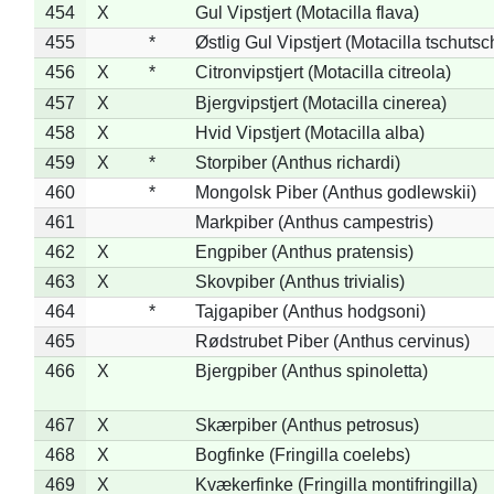
454
X
Gul Vipstjert (Motacilla flava)
455
*
Østlig Gul Vipstjert (Motacilla tschuts
456
X
*
Citronvipstjert (Motacilla citreola)
457
X
Bjergvipstjert (Motacilla cinerea)
458
X
Hvid Vipstjert (Motacilla alba)
459
X
*
Storpiber (Anthus richardi)
460
*
Mongolsk Piber (Anthus godlewskii)
461
Markpiber (Anthus campestris)
462
X
Engpiber (Anthus pratensis)
463
X
Skovpiber (Anthus trivialis)
464
*
Tajgapiber (Anthus hodgsoni)
465
Rødstrubet Piber (Anthus cervinus)
466
X
Bjergpiber (Anthus spinoletta)
467
X
Skærpiber (Anthus petrosus)
468
X
Bogfinke (Fringilla coelebs)
469
X
Kvækerfinke (Fringilla montifringilla)