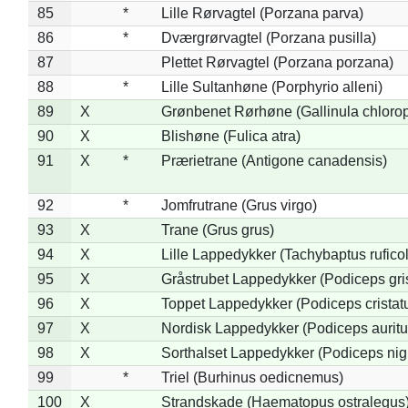
85
*
Lille Rørvagtel (Porzana parva)
86
*
Dværgrørvagtel (Porzana pusilla)
87
Plettet Rørvagtel (Porzana porzana)
88
*
Lille Sultanhøne (Porphyrio alleni)
89
X
Grønbenet Rørhøne (Gallinula chloro
90
X
Blishøne (Fulica atra)
91
X
*
Prærietrane (Antigone canadensis)
92
*
Jomfrutrane (Grus virgo)
93
X
Trane (Grus grus)
94
X
Lille Lappedykker (Tachybaptus ruficol
95
X
Gråstrubet Lappedykker (Podiceps gr
96
X
Toppet Lappedykker (Podiceps cristat
97
X
Nordisk Lappedykker (Podiceps auritu
98
X
Sorthalset Lappedykker (Podiceps nigri
99
*
Triel (Burhinus oedicnemus)
100
X
Strandskade (Haematopus ostralegus