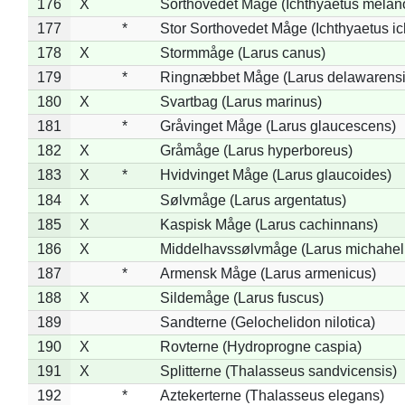
176
X
Sorthovedet Måge (Ichthyaetus melan
177
*
Stor Sorthovedet Måge (Ichthyaetus ic
178
X
Stormmåge (Larus canus)
179
*
Ringnæbbet Måge (Larus delawarensi
180
X
Svartbag (Larus marinus)
181
*
Gråvinget Måge (Larus glaucescens)
182
X
Gråmåge (Larus hyperboreus)
183
X
*
Hvidvinget Måge (Larus glaucoides)
184
X
Sølvmåge (Larus argentatus)
185
X
Kaspisk Måge (Larus cachinnans)
186
X
Middelhavssølvmåge (Larus michahell
187
*
Armensk Måge (Larus armenicus)
188
X
Sildemåge (Larus fuscus)
189
Sandterne (Gelochelidon nilotica)
190
X
Rovterne (Hydroprogne caspia)
191
X
Splitterne (Thalasseus sandvicensis)
192
*
Aztekerterne (Thalasseus elegans)