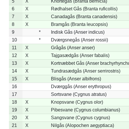
5
X
Knortegås (Branta bernicla)
6
X
Rødhalset Gås (Branta ruficollis)
7
X
Canadagås (Branta canadensis)
8
X
Bramgås (Branta leucopsis)
9
*
Indisk Gås (Anser indicus)
10
*
Dværgsnegås (Anser rossii)
11
X
Grågås (Anser anser)
12
X
Tajgasædgås (Anser fabalis)
13
X
Kortnæbbet Gås (Anser brachyrhynch
14
X
Tundrasædgås (Anser serrirostris)
15
X
Blisgås (Anser albifrons)
16
Dværggås (Anser erythropus)
17
Sortsvane (Cygnus atratus)
18
X
Knopsvane (Cygnus olor)
19
X
Pibesvane (Cygnus columbianus)
20
X
Sangsvane (Cygnus cygnus)
21
X
Nilgås (Alopochen aegyptiaca)