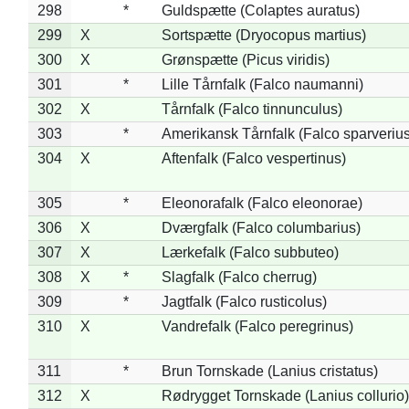
298
*
Guldspætte (Colaptes auratus)
299
X
Sortspætte (Dryocopus martius)
300
X
Grønspætte (Picus viridis)
301
*
Lille Tårnfalk (Falco naumanni)
302
X
Tårnfalk (Falco tinnunculus)
303
*
Amerikansk Tårnfalk (Falco sparverius
304
X
Aftenfalk (Falco vespertinus)
305
*
Eleonorafalk (Falco eleonorae)
306
X
Dværgfalk (Falco columbarius)
307
X
Lærkefalk (Falco subbuteo)
308
X
*
Slagfalk (Falco cherrug)
309
*
Jagtfalk (Falco rusticolus)
310
X
Vandrefalk (Falco peregrinus)
311
*
Brun Tornskade (Lanius cristatus)
312
X
Rødrygget Tornskade (Lanius collurio)