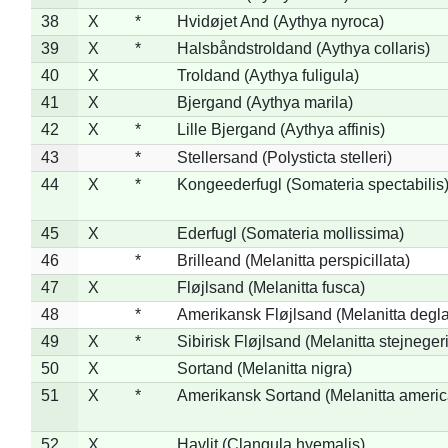
38
X
*
Hvidøjet And (Aythya nyroca)
39
X
*
Halsbåndstroldand (Aythya collaris)
40
X
Troldand (Aythya fuligula)
41
X
Bjergand (Aythya marila)
42
X
*
Lille Bjergand (Aythya affinis)
43
*
Stellersand (Polysticta stelleri)
44
X
*
Kongeederfugl (Somateria spectabilis
45
X
Ederfugl (Somateria mollissima)
46
*
Brilleand (Melanitta perspicillata)
47
X
Fløjlsand (Melanitta fusca)
48
*
Amerikansk Fløjlsand (Melanitta degla
49
X
*
Sibirisk Fløjlsand (Melanitta stejnegeri
50
X
Sortand (Melanitta nigra)
51
X
*
Amerikansk Sortand (Melanitta ameri
52
X
Havlit (Clangula hyemalis)