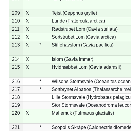
209
X
Tejst (Cepphus grylle)
210
X
Lunde (Fratercula arctica)
211
X
Rødstrubet Lom (Gavia stellata)
212
X
Sortstrubet Lom (Gavia arctica)
213
X
*
Stillehavslom (Gavia pacifica)
214
X
Islom (Gavia immer)
215
X
Hvidnæbbet Lom (Gavia adamsii)
216
*
Wilsons Stormsvale (Oceanites ocean
217
*
Sortbrynet Albatros (Thalassarche me
218
Lille Stormsvale (Hydrobates pelagicu
219
Stor Stormsvale (Oceanodroma leuco
220
X
Mallemuk (Fulmarus glacialis)
221
*
Scopolis Skråpe (Calonectris diomed