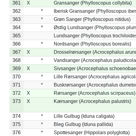
361
X
Gransanger (Phylloscopus collybita)
362
*
Iberisk Gransanger (Phylloscopus iber
363
*
Grøn Sanger (Phylloscopus nitidus)
364
*
Østlig Lundsanger (Phylloscopus plum
365
Lundsanger (Phylloscopus trochiloide
366
*
Nordsanger (Phylloscopus borealis)
367
X
Drosselrørsanger (Acrocephalus arun
368
*
Vandsanger (Acrocephalus paludicola
369
X
Sivsanger (Acrocephalus schoenobae
370
*
Lille Rørsanger (Acrocephalus agricol
371
*
Buskrørsanger (Acrocephalus dumeto
372
X
Rørsanger (Acrocephalus scirpaceus)
373
X
Kærsanger (Acrocephalus palustris)
374
*
Lille Gulbug (Iduna caligata)
375
*
Bleg Gulbug (Iduna pallida)
376
*
Spottesanger (Hippolais polyglotta)