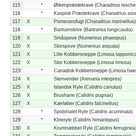
115
*
Ørkenpræstekrave (Charadrius leschen
116
*
Kaspisk Præstekrave (Charadrius asia
117
X
Pomeransfugl (Charadrius morinellus)
118
*
Bartramsklire (Bartramia longicauda)
119
X
Småspove (Numenius phaeopus)
120
X
Storspove (Numenius arquata)
121
X
Lille Kobbersneppe (Limosa lapponic
122
X
Stor Kobbersneppe (Limosa limosa)
123
*
Canadisk Kobbersneppe (Limosa hae
124
X
Stenvender (Arenaria interpres)
125
X
Islandsk Ryle (Calidris canutus)
126
X
Brushane (Calidris pugnax)
127
X
Kærløber (Calidris falcinellus)
128
*
Spidshalet Ryle (Calidris acuminata)
129
*
Klireryle (Calidris himantopus)
130
X
Krumnæbbet Ryle (Calidris ferruginea