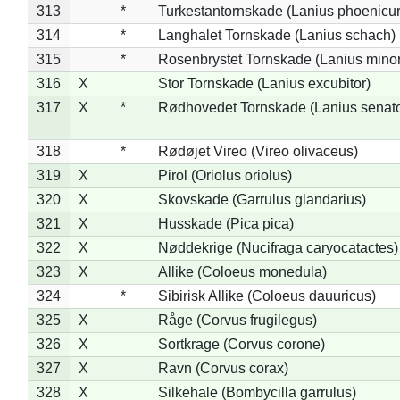
313
*
Turkestantornskade (Lanius phoenicur
314
*
Langhalet Tornskade (Lanius schach)
315
*
Rosenbrystet Tornskade (Lanius minor
316
X
Stor Tornskade (Lanius excubitor)
317
X
*
Rødhovedet Tornskade (Lanius senato
318
*
Rødøjet Vireo (Vireo olivaceus)
319
X
Pirol (Oriolus oriolus)
320
X
Skovskade (Garrulus glandarius)
321
X
Husskade (Pica pica)
322
X
Nøddekrige (Nucifraga caryocatactes)
323
X
Allike (Coloeus monedula)
324
*
Sibirisk Allike (Coloeus dauuricus)
325
X
Råge (Corvus frugilegus)
326
X
Sortkrage (Corvus corone)
327
X
Ravn (Corvus corax)
328
X
Silkehale (Bombycilla garrulus)