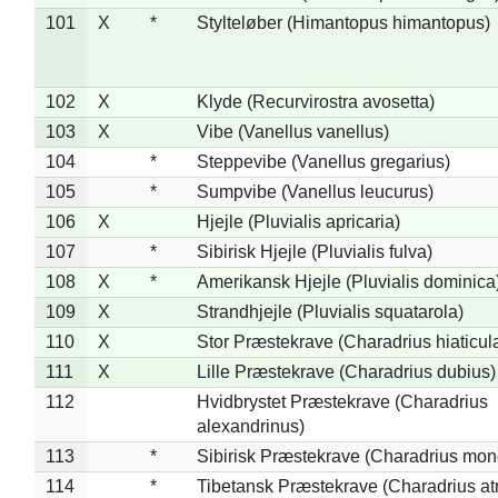
101
X
*
Stylteløber (Himantopus himantopus)
102
X
Klyde (Recurvirostra avosetta)
103
X
Vibe (Vanellus vanellus)
104
*
Steppevibe (Vanellus gregarius)
105
*
Sumpvibe (Vanellus leucurus)
106
X
Hjejle (Pluvialis apricaria)
107
*
Sibirisk Hjejle (Pluvialis fulva)
108
X
*
Amerikansk Hjejle (Pluvialis dominica
109
X
Strandhjejle (Pluvialis squatarola)
110
X
Stor Præstekrave (Charadrius hiaticul
111
X
Lille Præstekrave (Charadrius dubius)
112
Hvidbrystet Præstekrave (Charadrius
alexandrinus)
113
*
Sibirisk Præstekrave (Charadrius mon
114
*
Tibetansk Præstekrave (Charadrius atr