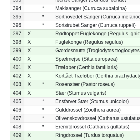
394
*
Makisanger (Curruca subalpina)
395
*
Sorthovedet Sanger (Curruca melano
396
*
Sortstrubet Sanger (Curruca ruppeli)
397
X
Rødtoppet Fuglekonge (Regulus ignica
398
X
Fuglekonge (Regulus regulus)
399
X
Gærdesmutte (Troglodytes troglodytes
400
X
Spætmejse (Sitta europaea)
401
X
Træløber (Certhia familiaris)
402
X
Korttået Træløber (Certhia brachydact
403
X
*
Rosenstær (Pastor roseus)
404
X
Stær (Sturnus vulgaris)
405
*
Ensfarvet Stær (Sturnus unicolor)
406
*
Gulddrossel (Zoothera aurea)
407
*
Olivenskovdrossel (Catharus ustulatus
408
*
Eremitdrossel (Catharus guttatus)
409
X
Ringdrossel (Turdus torquatus)