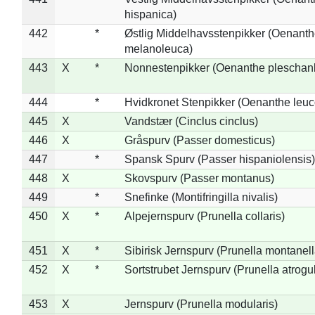
hispanica)
442
*
Østlig Middelhavsstenpikker (Oenant
melanoleuca)
443
X
*
Nonnestenpikker (Oenanthe pleschan
444
*
Hvidkronet Stenpikker (Oenanthe leu
445
X
Vandstær (Cinclus cinclus)
446
X
Gråspurv (Passer domesticus)
447
*
Spansk Spurv (Passer hispaniolensis)
448
X
Skovspurv (Passer montanus)
449
*
Snefinke (Montifringilla nivalis)
450
X
*
Alpejernspurv (Prunella collaris)
451
X
*
Sibirisk Jernspurv (Prunella montanell
452
X
*
Sortstrubet Jernspurv (Prunella atrogul
453
X
Jernspurv (Prunella modularis)