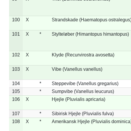
100
X
Strandskade (Haematopus ostralegus
101
X
*
Stylteløber (Himantopus himantopus)
102
X
Klyde (Recurvirostra avosetta)
103
X
Vibe (Vanellus vanellus)
104
*
Steppevibe (Vanellus gregarius)
105
*
Sumpvibe (Vanellus leucurus)
106
X
Hjejle (Pluvialis apricaria)
107
*
Sibirisk Hjejle (Pluvialis fulva)
108
X
*
Amerikansk Hjejle (Pluvialis dominica