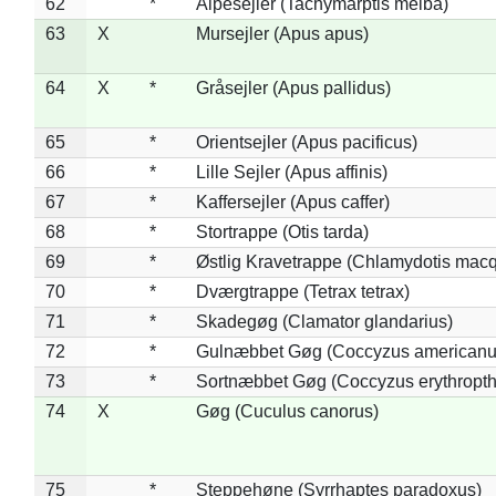
62
*
Alpesejler (Tachymarptis melba)
63
X
Mursejler (Apus apus)
64
X
*
Gråsejler (Apus pallidus)
65
*
Orientsejler (Apus pacificus)
66
*
Lille Sejler (Apus affinis)
67
*
Kaffersejler (Apus caffer)
68
*
Stortrappe (Otis tarda)
69
*
Østlig Kravetrappe (Chlamydotis macq
70
*
Dværgtrappe (Tetrax tetrax)
71
*
Skadegøg (Clamator glandarius)
72
*
Gulnæbbet Gøg (Coccyzus americanu
73
*
Sortnæbbet Gøg (Coccyzus erythropt
74
X
Gøg (Cuculus canorus)
75
*
Steppehøne (Syrrhaptes paradoxus)