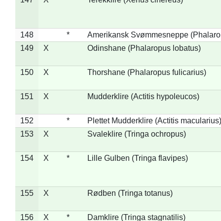
148
*
Amerikansk Svømmesneppe (Phalaropu
149
X
Odinshane (Phalaropus lobatus)
150
X
Thorshane (Phalaropus fulicarius)
151
X
Mudderklire (Actitis hypoleucos)
152
*
Plettet Mudderklire (Actitis macularius
153
X
Svaleklire (Tringa ochropus)
154
X
*
Lille Gulben (Tringa flavipes)
155
X
Rødben (Tringa totanus)
156
X
*
Damklire (Tringa stagnatilis)