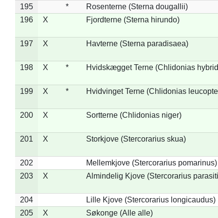
195
*
Rosenterne (Sterna dougallii)
196
X
Fjordterne (Sterna hirundo)
197
X
Havterne (Sterna paradisaea)
198
X
*
Hvidskægget Terne (Chlidonias hybrid
199
X
*
Hvidvinget Terne (Chlidonias leucopte
200
X
Sortterne (Chlidonias niger)
201
X
Storkjove (Stercorarius skua)
202
Mellemkjove (Stercorarius pomarinus)
203
X
Almindelig Kjove (Stercorarius parasit
204
Lille Kjove (Stercorarius longicaudus)
205
X
Søkonge (Alle alle)