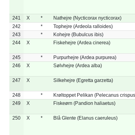
241
X
*
Nathejre (Nycticorax nycticorax)
242
*
Tophejre (Ardeola ralloides)
243
*
Kohejre (Bubulcus ibis)
244
X
Fiskehejre (Ardea cinerea)
245
*
Purpurhejre (Ardea purpurea)
246
X
Sølvhejre (Ardea alba)
247
X
Silkehejre (Egretta garzetta)
248
*
Krøltoppet Pelikan (Pelecanus crispus
249
X
Fiskeørn (Pandion haliaetus)
250
X
*
Blå Glente (Elanus caeruleus)