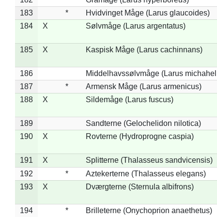
183
*
Hvidvinget Måge (Larus glaucoides)
184
X
Sølvmåge (Larus argentatus)
185
X
Kaspisk Måge (Larus cachinnans)
186
Middelhavssølvmåge (Larus michahell
187
*
Armensk Måge (Larus armenicus)
188
X
Sildemåge (Larus fuscus)
189
Sandterne (Gelochelidon nilotica)
190
X
Rovterne (Hydroprogne caspia)
191
X
Splitterne (Thalasseus sandvicensis)
192
*
Aztekerterne (Thalasseus elegans)
193
X
Dværgterne (Sternula albifrons)
194
*
Brilleterne (Onychoprion anaethetus)