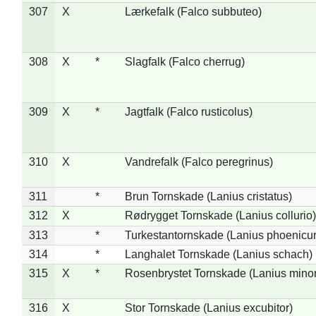
307
X
Lærkefalk (Falco subbuteo)
308
X
*
Slagfalk (Falco cherrug)
309
X
*
Jagtfalk (Falco rusticolus)
310
X
Vandrefalk (Falco peregrinus)
311
*
Brun Tornskade (Lanius cristatus)
312
X
Rødrygget Tornskade (Lanius collurio)
313
*
Turkestantornskade (Lanius phoenicur
314
*
Langhalet Tornskade (Lanius schach)
315
X
*
Rosenbrystet Tornskade (Lanius minor
316
X
Stor Tornskade (Lanius excubitor)