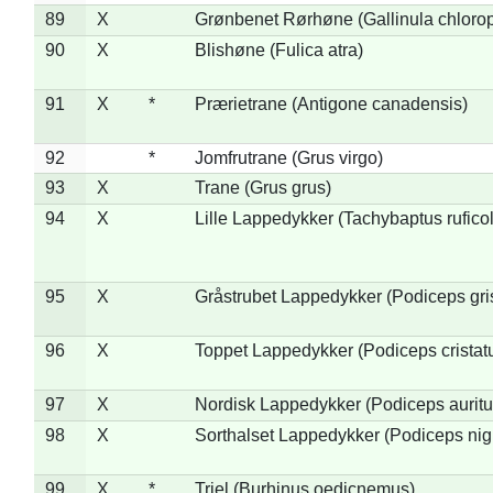
89
X
Grønbenet Rørhøne (Gallinula chloro
90
X
Blishøne (Fulica atra)
91
X
*
Prærietrane (Antigone canadensis)
92
*
Jomfrutrane (Grus virgo)
93
X
Trane (Grus grus)
94
X
Lille Lappedykker (Tachybaptus ruficol
95
X
Gråstrubet Lappedykker (Podiceps gr
96
X
Toppet Lappedykker (Podiceps cristat
97
X
Nordisk Lappedykker (Podiceps auritu
98
X
Sorthalset Lappedykker (Podiceps nigri
99
X
*
Triel (Burhinus oedicnemus)