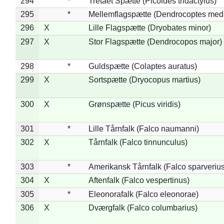
294
*
Tretået Spætte (Picoides tridactylus)
295
*
Mellemflagspætte (Dendrocoptes med
296
X
Lille Flagspætte (Dryobates minor)
297
X
Stor Flagspætte (Dendrocopos major)
298
*
Guldspætte (Colaptes auratus)
299
X
Sortspætte (Dryocopus martius)
300
X
Grønspætte (Picus viridis)
301
*
Lille Tårnfalk (Falco naumanni)
302
X
Tårnfalk (Falco tinnunculus)
303
*
Amerikansk Tårnfalk (Falco sparverius
304
X
Aftenfalk (Falco vespertinus)
305
*
Eleonorafalk (Falco eleonorae)
306
X
Dværgfalk (Falco columbarius)