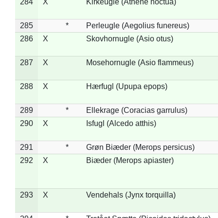
284
X
Kirkeugle (Athene noctua)
285
*
Perleugle (Aegolius funereus)
286
X
Skovhornugle (Asio otus)
287
X
Mosehornugle (Asio flammeus)
288
X
Hærfugl (Upupa epops)
289
*
Ellekrage (Coracias garrulus)
290
X
Isfugl (Alcedo atthis)
291
*
Grøn Biæder (Merops persicus)
292
X
Biæder (Merops apiaster)
293
X
Vendehals (Jynx torquilla)