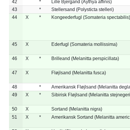
42
*
Lille Bjergand (Aythya affinis)
43
*
Stellersand (Polysticta stelleri)
44
X
*
Kongeederfugl (Somateria spectabilis
45
X
Ederfugl (Somateria mollissima)
46
X
*
Brilleand (Melanitta perspicillata)
47
X
Fløjlsand (Melanitta fusca)
48
*
Amerikansk Fløjlsand (Melanitta degla
49
X
*
Sibirisk Fløjlsand (Melanitta stejnegeri
50
X
Sortand (Melanitta nigra)
51
X
*
Amerikansk Sortand (Melanitta ameri