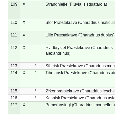
109
X
Strandhjejle (Pluvialis squatarola)
110
X
Stor Præstekrave (Charadrius hiaticul
111
X
Lille Præstekrave (Charadrius dubius)
112
X
Hvidbrystet Præstekrave (Charadrius
alexandrinus)
113
*
Sibirisk Præstekrave (Charadrius mon
114
X
*
Tibetansk Præstekrave (Charadrius atr
115
*
Ørkenpræstekrave (Charadrius leschen
116
*
Kaspisk Præstekrave (Charadrius asia
117
X
Pomeransfugl (Charadrius morinellus)