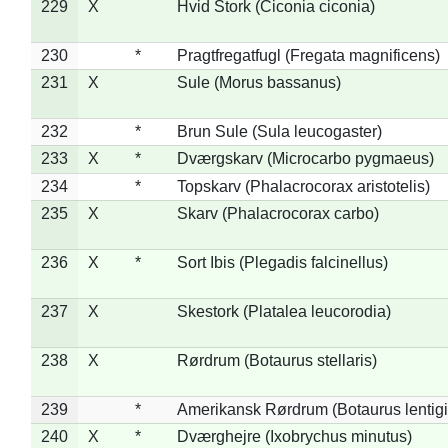
229
X
Hvid Stork (Ciconia ciconia)
230
*
Pragtfregatfugl (Fregata magnificens)
231
X
Sule (Morus bassanus)
232
*
Brun Sule (Sula leucogaster)
233
X
*
Dværgskarv (Microcarbo pygmaeus)
234
*
Topskarv (Phalacrocorax aristotelis)
235
X
Skarv (Phalacrocorax carbo)
236
X
*
Sort Ibis (Plegadis falcinellus)
237
X
Skestork (Platalea leucorodia)
238
X
Rørdrum (Botaurus stellaris)
239
*
Amerikansk Rørdrum (Botaurus lentig
240
X
*
Dværghejre (Ixobrychus minutus)