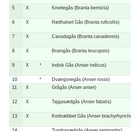
5
X
Knortegås (Branta bernicla)
6
X
Rødhalset Gås (Branta ruficollis)
7
X
Canadagås (Branta canadensis)
8
X
Bramgås (Branta leucopsis)
9
X
*
Indisk Gås (Anser indicus)
10
*
Dværgsnegås (Anser rossii)
11
X
Grågås (Anser anser)
12
X
Tajgasædgås (Anser fabalis)
13
X
Kortnæbbet Gås (Anser brachyrhynch
14
Tundrasædgås (Anser serrirostris)