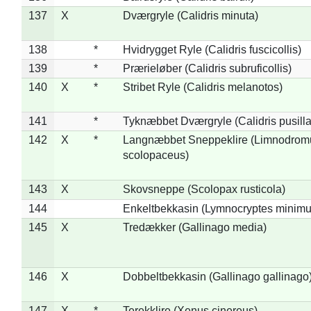
137
X
Dværgryle (Calidris minuta)
138
*
Hvidrygget Ryle (Calidris fuscicollis)
139
*
Prærieløber (Calidris subruficollis)
140
X
*
Stribet Ryle (Calidris melanotos)
141
*
Tyknæbbet Dværgryle (Calidris pusilla
142
X
*
Langnæbbet Sneppeklire (Limnodrom
scolopaceus)
143
X
Skovsneppe (Scolopax rusticola)
144
Enkeltbekkasin (Lymnocryptes minimu
145
X
Tredækker (Gallinago media)
146
X
Dobbeltbekkasin (Gallinago gallinago
147
X
*
Terekklire (Xenus cinereus)