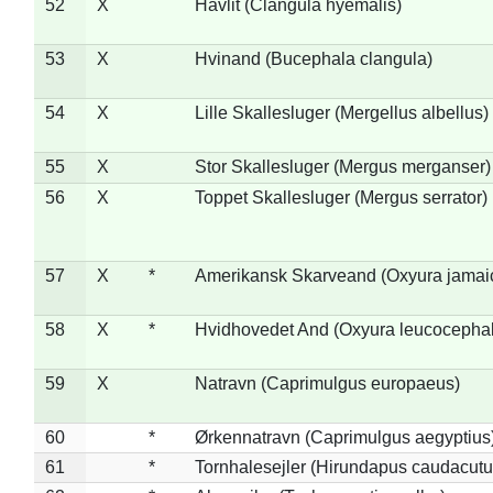
52
X
Havlit (Clangula hyemalis)
53
X
Hvinand (Bucephala clangula)
54
X
Lille Skallesluger (Mergellus albellus)
55
X
Stor Skallesluger (Mergus merganser)
56
X
Toppet Skallesluger (Mergus serrator)
57
X
*
Amerikansk Skarveand (Oxyura jamai
58
X
*
Hvidhovedet And (Oxyura leucocepha
59
X
Natravn (Caprimulgus europaeus)
60
*
Ørkennatravn (Caprimulgus aegyptius
61
*
Tornhalesejler (Hirundapus caudacutu