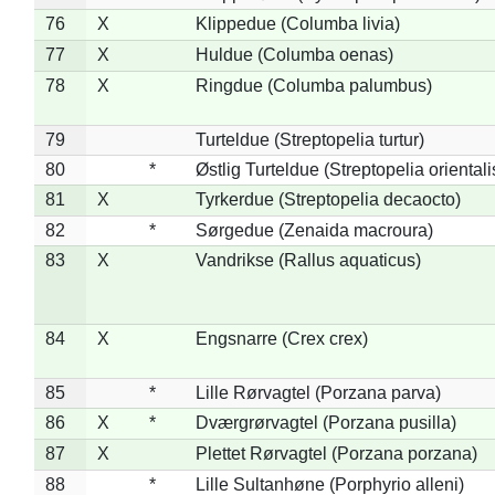
76
X
Klippedue (Columba livia)
77
X
Huldue (Columba oenas)
78
X
Ringdue (Columba palumbus)
79
Turteldue (Streptopelia turtur)
80
*
Østlig Turteldue (Streptopelia orientali
81
X
Tyrkerdue (Streptopelia decaocto)
82
*
Sørgedue (Zenaida macroura)
83
X
Vandrikse (Rallus aquaticus)
84
X
Engsnarre (Crex crex)
85
*
Lille Rørvagtel (Porzana parva)
86
X
*
Dværgrørvagtel (Porzana pusilla)
87
X
Plettet Rørvagtel (Porzana porzana)
88
*
Lille Sultanhøne (Porphyrio alleni)