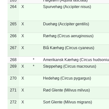
263
*
Høgeørn (Aquila fasciata)
264
X
Spurvehøg (Accipiter nisus)
265
X
Duehøg (Accipiter gentilis)
266
X
Rørhøg (Circus aeruginosus)
267
X
Blå Kærhøg (Circus cyaneus)
268
*
Amerikansk Kærhøg (Circus hudsoniu
269
X
*
Steppehøg (Circus macrourus)
270
X
Hedehøg (Circus pygargus)
271
X
Rød Glente (Milvus milvus)
272
X
Sort Glente (Milvus migrans)