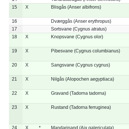
15
X
Blisgås (Anser albifrons)
16
Dværggås (Anser erythropus)
17
Sortsvane (Cygnus atratus)
18
X
Knopsvane (Cygnus olor)
19
X
Pibesvane (Cygnus columbianus)
20
X
Sangsvane (Cygnus cygnus)
21
X
Nilgås (Alopochen aegyptiaca)
22
X
Gravand (Tadorna tadorna)
23
X
Rustand (Tadorna ferruginea)
24
X
*
Mandarinand (Aix galericulata)