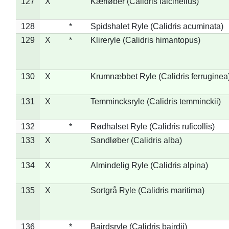
127
X
Kærløber (Calidris falcinellus)
128
*
Spidshalet Ryle (Calidris acuminata)
129
X
*
Klireryle (Calidris himantopus)
130
X
Krumnæbbet Ryle (Calidris ferruginea
131
X
Temmincksryle (Calidris temminckii)
132
*
Rødhalset Ryle (Calidris ruficollis)
133
X
Sandløber (Calidris alba)
134
X
Almindelig Ryle (Calidris alpina)
135
X
Sortgrå Ryle (Calidris maritima)
136
*
Bairdsryle (Calidris bairdii)