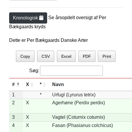
Se årsopdelt oversigt af
Per
Kronologisk
Bækgaard
s kryds
Dette er Per Bækgaards Danske Arter
Copy
CSV
Excel
PDF
Print
Søg:
#
X
*
Navn
1
*
Urfugl (Lyrurus tetrix)
2
X
Agerhøne (Perdix perdix)
3
X
Vagtel (Coturnix coturnix)
4
X
Fasan (Phasianus colchicus)