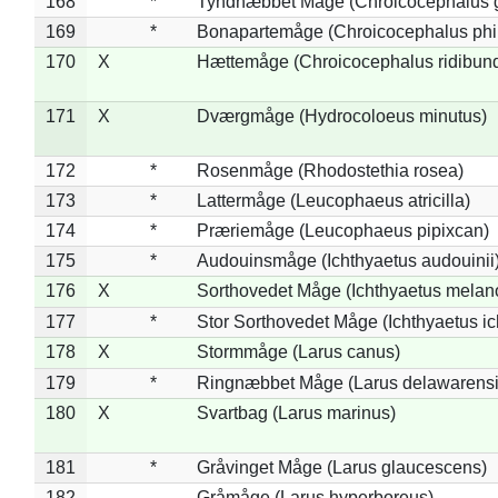
168
*
Tyndnæbbet Måge (Chroicocephalus 
169
*
Bonapartemåge (Chroicocephalus phil
170
X
Hættemåge (Chroicocephalus ridibun
171
X
Dværgmåge (Hydrocoloeus minutus)
172
*
Rosenmåge (Rhodostethia rosea)
173
*
Lattermåge (Leucophaeus atricilla)
174
*
Præriemåge (Leucophaeus pipixcan)
175
*
Audouinsmåge (Ichthyaetus audouinii
176
X
Sorthovedet Måge (Ichthyaetus melan
177
*
Stor Sorthovedet Måge (Ichthyaetus ic
178
X
Stormmåge (Larus canus)
179
*
Ringnæbbet Måge (Larus delawarensi
180
X
Svartbag (Larus marinus)
181
*
Gråvinget Måge (Larus glaucescens)
182
Gråmåge (Larus hyperboreus)