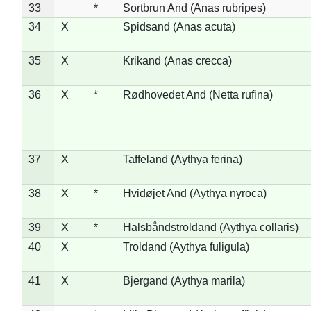
33
*
Sortbrun And (Anas rubripes)
34
X
Spidsand (Anas acuta)
35
X
Krikand (Anas crecca)
36
X
*
Rødhovedet And (Netta rufina)
37
X
Taffeland (Aythya ferina)
38
X
*
Hvidøjet And (Aythya nyroca)
39
X
*
Halsbåndstroldand (Aythya collaris)
40
X
Troldand (Aythya fuligula)
41
X
Bjergand (Aythya marila)