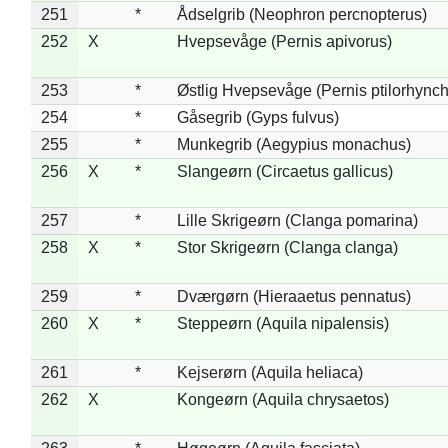
251
*
Ådselgrib (Neophron percnopterus)
252
X
Hvepsevåge (Pernis apivorus)
253
*
Østlig Hvepsevåge (Pernis ptilorhync
254
*
Gåsegrib (Gyps fulvus)
255
*
Munkegrib (Aegypius monachus)
256
X
*
Slangeørn (Circaetus gallicus)
257
*
Lille Skrigeørn (Clanga pomarina)
258
X
*
Stor Skrigeørn (Clanga clanga)
259
*
Dværgørn (Hieraaetus pennatus)
260
X
*
Steppeørn (Aquila nipalensis)
261
*
Kejserørn (Aquila heliaca)
262
X
Kongeørn (Aquila chrysaetos)