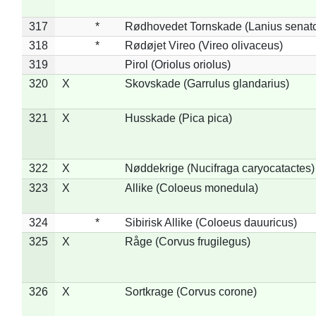
317
*
Rødhovedet Tornskade (Lanius senato
318
*
Rødøjet Vireo (Vireo olivaceus)
319
Pirol (Oriolus oriolus)
320
X
Skovskade (Garrulus glandarius)
321
X
Husskade (Pica pica)
322
X
Nøddekrige (Nucifraga caryocatactes)
323
X
Allike (Coloeus monedula)
324
*
Sibirisk Allike (Coloeus dauuricus)
325
X
Råge (Corvus frugilegus)
326
X
Sortkrage (Corvus corone)