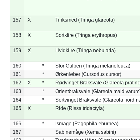
157
X
Tinksmed (Tringa glareola)
158
X
Sortklire (Tringa erythropus)
159
X
Hvidklire (Tringa nebularia)
160
*
Stor Gulben (Tringa melanoleuca)
161
*
Ørkenløber (Cursorius cursor)
162
X
*
Rødvinget Braksvale (Glareola pratinc
163
*
Orientbraksvale (Glareola maldivarum
164
*
Sortvinget Braksvale (Glareola nordm
165
X
Ride (Rissa tridactyla)
166
*
Ismåge (Pagophila eburnea)
167
Sabinemåge (Xema sabini)