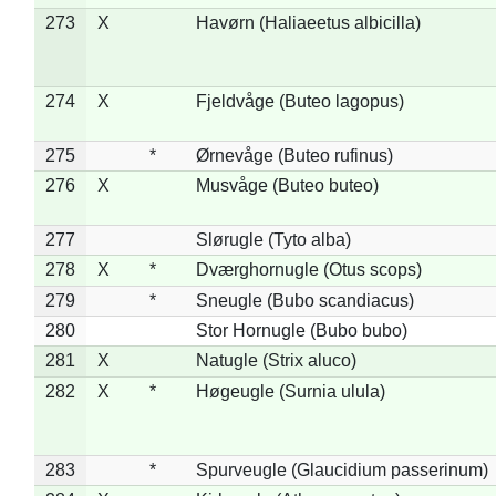
273
X
Havørn (Haliaeetus albicilla)
274
X
Fjeldvåge (Buteo lagopus)
275
*
Ørnevåge (Buteo rufinus)
276
X
Musvåge (Buteo buteo)
277
Slørugle (Tyto alba)
278
X
*
Dværghornugle (Otus scops)
279
*
Sneugle (Bubo scandiacus)
280
Stor Hornugle (Bubo bubo)
281
X
Natugle (Strix aluco)
282
X
*
Høgeugle (Surnia ulula)
283
*
Spurveugle (Glaucidium passerinum)