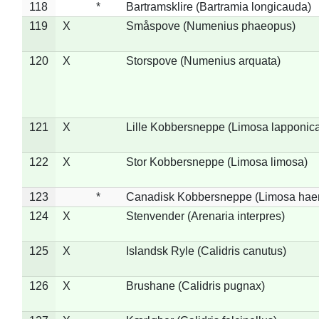
118
*
Bartramsklire (Bartramia longicauda)
119
X
Småspove (Numenius phaeopus)
120
X
Storspove (Numenius arquata)
121
X
Lille Kobbersneppe (Limosa lapponic
122
X
Stor Kobbersneppe (Limosa limosa)
123
*
Canadisk Kobbersneppe (Limosa hae
124
X
Stenvender (Arenaria interpres)
125
X
Islandsk Ryle (Calidris canutus)
126
X
Brushane (Calidris pugnax)