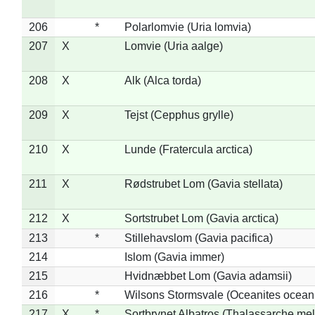
206
*
Polarlomvie (Uria lomvia)
207
X
Lomvie (Uria aalge)
208
X
Alk (Alca torda)
209
X
Tejst (Cepphus grylle)
210
X
Lunde (Fratercula arctica)
211
X
Rødstrubet Lom (Gavia stellata)
212
X
Sortstrubet Lom (Gavia arctica)
213
*
Stillehavslom (Gavia pacifica)
214
Islom (Gavia immer)
215
Hvidnæbbet Lom (Gavia adamsii)
216
*
Wilsons Stormsvale (Oceanites ocean
217
X
*
Sortbrynet Albatros (Thalassarche me