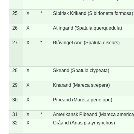
25
X
*
Sibirisk Krikand (Sibirionetta formosa)
26
X
Atlingand (Spatula querquedula)
27
X
*
Blåvinget And (Spatula discors)
28
X
Skeand (Spatula clypeata)
29
X
Knarand (Mareca strepera)
30
X
Pibeand (Mareca penelope)
31
X
*
Amerikansk Pibeand (Mareca america
32
X
Gråand (Anas platyrhynchos)