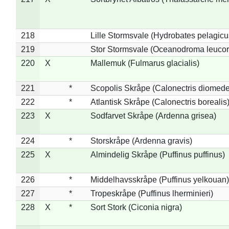
218
Lille Stormsvale (Hydrobates pelagicu
219
Stor Stormsvale (Oceanodroma leuco
220
X
Mallemuk (Fulmarus glacialis)
221
*
Scopolis Skråpe (Calonectris diomed
222
*
Atlantisk Skråpe (Calonectris borealis
223
X
Sodfarvet Skråpe (Ardenna grisea)
224
*
Storskråpe (Ardenna gravis)
225
X
Almindelig Skråpe (Puffinus puffinus)
226
*
Middelhavsskråpe (Puffinus yelkouan)
227
*
Tropeskråpe (Puffinus lherminieri)
228
X
*
Sort Stork (Ciconia nigra)