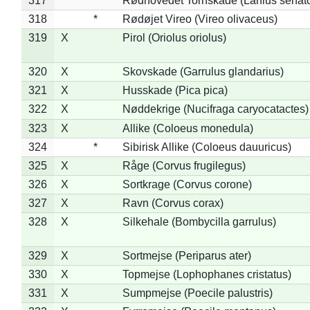
317
*
Rødhovedet Tornskade (Lanius senato
318
*
Rødøjet Vireo (Vireo olivaceus)
319
X
Pirol (Oriolus oriolus)
320
X
Skovskade (Garrulus glandarius)
321
X
Husskade (Pica pica)
322
X
Nøddekrige (Nucifraga caryocatactes)
323
X
Allike (Coloeus monedula)
324
*
Sibirisk Allike (Coloeus dauuricus)
325
X
Råge (Corvus frugilegus)
326
X
Sortkrage (Corvus corone)
327
X
Ravn (Corvus corax)
328
X
Silkehale (Bombycilla garrulus)
329
X
Sortmejse (Periparus ater)
330
X
Topmejse (Lophophanes cristatus)
331
X
Sumpmejse (Poecile palustris)