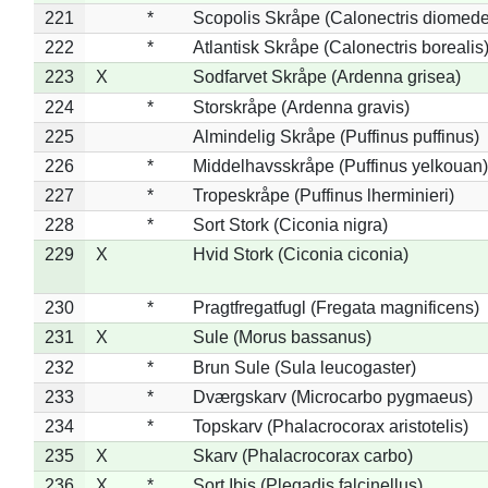
221
*
Scopolis Skråpe (Calonectris diomed
222
*
Atlantisk Skråpe (Calonectris borealis
223
X
Sodfarvet Skråpe (Ardenna grisea)
224
*
Storskråpe (Ardenna gravis)
225
Almindelig Skråpe (Puffinus puffinus)
226
*
Middelhavsskråpe (Puffinus yelkouan)
227
*
Tropeskråpe (Puffinus lherminieri)
228
*
Sort Stork (Ciconia nigra)
229
X
Hvid Stork (Ciconia ciconia)
230
*
Pragtfregatfugl (Fregata magnificens)
231
X
Sule (Morus bassanus)
232
*
Brun Sule (Sula leucogaster)
233
*
Dværgskarv (Microcarbo pygmaeus)
234
*
Topskarv (Phalacrocorax aristotelis)
235
X
Skarv (Phalacrocorax carbo)
236
X
*
Sort Ibis (Plegadis falcinellus)