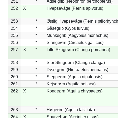
251
*
Ådselgrib (Neophron percnopterus)
252
X
Hvepsevåge (Pernis apivorus)
253
*
Østlig Hvepsevåge (Pernis ptilorhync
254
*
Gåsegrib (Gyps fulvus)
255
*
Munkegrib (Aegypius monachus)
256
*
Slangeørn (Circaetus gallicus)
257
X
*
Lille Skrigeørn (Clanga pomarina)
258
*
Stor Skrigeørn (Clanga clanga)
259
*
Dværgørn (Hieraaetus pennatus)
260
*
Steppeørn (Aquila nipalensis)
261
*
Kejserørn (Aquila heliaca)
262
X
Kongeørn (Aquila chrysaetos)
263
*
Høgeørn (Aquila fasciata)
264
X
Spurvehøg (Accipiter nisus)