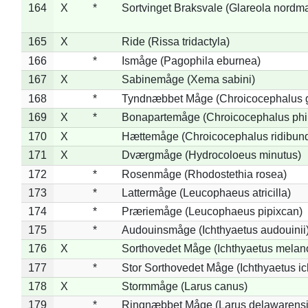
164
X
*
Sortvinget Braksvale (Glareola nordm
165
X
Ride (Rissa tridactyla)
166
*
Ismåge (Pagophila eburnea)
167
X
Sabinemåge (Xema sabini)
168
*
Tyndnæbbet Måge (Chroicocephalus 
169
X
*
Bonapartemåge (Chroicocephalus phil
170
X
Hættemåge (Chroicocephalus ridibun
171
X
Dværgmåge (Hydrocoloeus minutus)
172
*
Rosenmåge (Rhodostethia rosea)
173
*
Lattermåge (Leucophaeus atricilla)
174
*
Præriemåge (Leucophaeus pipixcan)
175
*
Audouinsmåge (Ichthyaetus audouinii
176
X
Sorthovedet Måge (Ichthyaetus melan
177
*
Stor Sorthovedet Måge (Ichthyaetus ic
178
X
Stormmåge (Larus canus)
179
*
Ringnæbbet Måge (Larus delawarensi