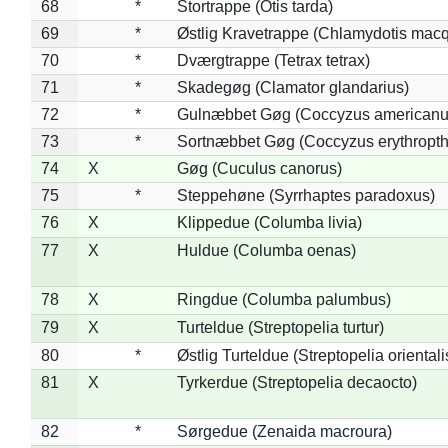
68
*
Stortrappe (Otis tarda)
69
*
Østlig Kravetrappe (Chlamydotis macq
70
*
Dværgtrappe (Tetrax tetrax)
71
*
Skadegøg (Clamator glandarius)
72
*
Gulnæbbet Gøg (Coccyzus americanu
73
*
Sortnæbbet Gøg (Coccyzus erythropt
74
X
Gøg (Cuculus canorus)
75
*
Steppehøne (Syrrhaptes paradoxus)
76
X
Klippedue (Columba livia)
77
X
Huldue (Columba oenas)
78
X
Ringdue (Columba palumbus)
79
X
Turteldue (Streptopelia turtur)
80
*
Østlig Turteldue (Streptopelia orientali
81
X
Tyrkerdue (Streptopelia decaocto)
82
*
Sørgedue (Zenaida macroura)