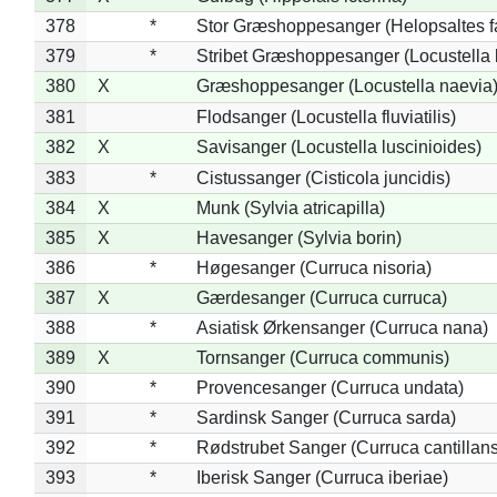
378
*
Stor Græshoppesanger (Helopsaltes fa
379
*
Stribet Græshoppesanger (Locustella 
380
X
Græshoppesanger (Locustella naevia
381
Flodsanger (Locustella fluviatilis)
382
X
Savisanger (Locustella luscinioides)
383
*
Cistussanger (Cisticola juncidis)
384
X
Munk (Sylvia atricapilla)
385
X
Havesanger (Sylvia borin)
386
*
Høgesanger (Curruca nisoria)
387
X
Gærdesanger (Curruca curruca)
388
*
Asiatisk Ørkensanger (Curruca nana)
389
X
Tornsanger (Curruca communis)
390
*
Provencesanger (Curruca undata)
391
*
Sardinsk Sanger (Curruca sarda)
392
*
Rødstrubet Sanger (Curruca cantillans
393
*
Iberisk Sanger (Curruca iberiae)