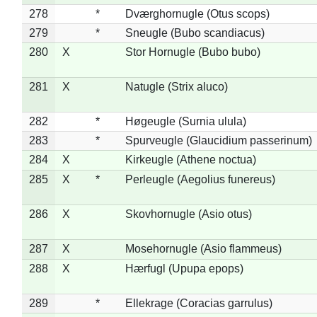
278
*
Dværghornugle (Otus scops)
279
*
Sneugle (Bubo scandiacus)
280
X
Stor Hornugle (Bubo bubo)
281
X
Natugle (Strix aluco)
282
*
Høgeugle (Surnia ulula)
283
*
Spurveugle (Glaucidium passerinum)
284
X
Kirkeugle (Athene noctua)
285
X
*
Perleugle (Aegolius funereus)
286
X
Skovhornugle (Asio otus)
287
X
Mosehornugle (Asio flammeus)
288
X
Hærfugl (Upupa epops)
289
*
Ellekrage (Coracias garrulus)