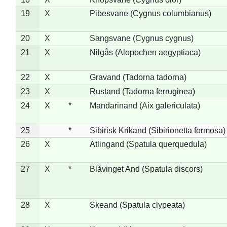
19
X
Pibesvane (Cygnus columbianus)
20
X
Sangsvane (Cygnus cygnus)
21
X
Nilgås (Alopochen aegyptiaca)
22
X
Gravand (Tadorna tadorna)
23
X
Rustand (Tadorna ferruginea)
24
X
*
Mandarinand (Aix galericulata)
25
*
Sibirisk Krikand (Sibirionetta formosa)
26
X
Atlingand (Spatula querquedula)
27
X
*
Blåvinget And (Spatula discors)
28
X
Skeand (Spatula clypeata)