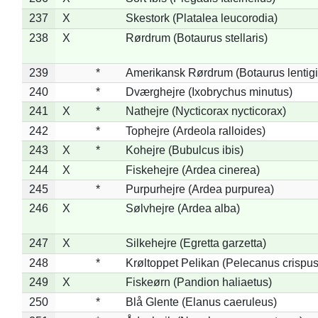
237
X
Skestork (Platalea leucorodia)
238
X
Rørdrum (Botaurus stellaris)
239
*
Amerikansk Rørdrum (Botaurus lentig
240
*
Dværghejre (Ixobrychus minutus)
241
X
*
Nathejre (Nycticorax nycticorax)
242
*
Tophejre (Ardeola ralloides)
243
X
*
Kohejre (Bubulcus ibis)
244
X
Fiskehejre (Ardea cinerea)
245
*
Purpurhejre (Ardea purpurea)
246
X
Sølvhejre (Ardea alba)
247
X
Silkehejre (Egretta garzetta)
248
*
Krøltoppet Pelikan (Pelecanus crispus
249
X
Fiskeørn (Pandion haliaetus)
250
*
Blå Glente (Elanus caeruleus)