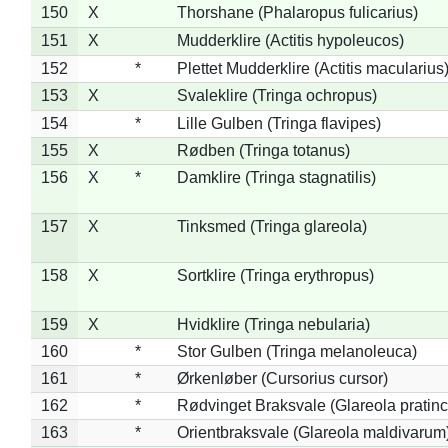
150
X
Thorshane (Phalaropus fulicarius)
151
X
Mudderklire (Actitis hypoleucos)
152
*
Plettet Mudderklire (Actitis macularius
153
X
Svaleklire (Tringa ochropus)
154
*
Lille Gulben (Tringa flavipes)
155
X
Rødben (Tringa totanus)
156
X
*
Damklire (Tringa stagnatilis)
157
X
Tinksmed (Tringa glareola)
158
X
Sortklire (Tringa erythropus)
159
X
Hvidklire (Tringa nebularia)
160
*
Stor Gulben (Tringa melanoleuca)
161
*
Ørkenløber (Cursorius cursor)
162
*
Rødvinget Braksvale (Glareola pratinc
163
*
Orientbraksvale (Glareola maldivarum