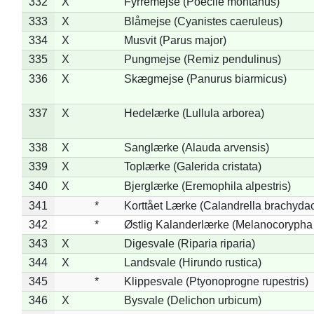
332
X
Fyrremejse (Poecile montanus)
333
X
Blåmejse (Cyanistes caeruleus)
334
X
Musvit (Parus major)
335
X
Pungmejse (Remiz pendulinus)
336
X
Skægmejse (Panurus biarmicus)
337
X
Hedelærke (Lullula arborea)
338
X
Sanglærke (Alauda arvensis)
339
X
Toplærke (Galerida cristata)
340
X
Bjerglærke (Eremophila alpestris)
341
*
Korttået Lærke (Calandrella brachydac
342
*
Østlig Kalanderlærke (Melanocorypha
343
X
Digesvale (Riparia riparia)
344
X
Landsvale (Hirundo rustica)
345
*
Klippesvale (Ptyonoprogne rupestris)
346
X
Bysvale (Delichon urbicum)