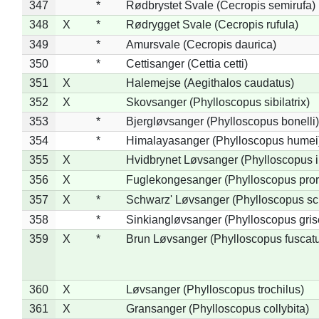
347
*
Rødbrystet Svale (Cecropis semirufa)
348
X
*
Rødrygget Svale (Cecropis rufula)
349
*
Amursvale (Cecropis daurica)
350
*
Cettisanger (Cettia cetti)
351
X
Halemejse (Aegithalos caudatus)
352
X
Skovsanger (Phylloscopus sibilatrix)
353
*
Bjergløvsanger (Phylloscopus bonelli)
354
*
Himalayasanger (Phylloscopus humei
355
X
Hvidbrynet Løvsanger (Phylloscopus i
356
X
Fuglekongesanger (Phylloscopus pror
357
X
*
Schwarz' Løvsanger (Phylloscopus sc
358
*
Sinkiangløvsanger (Phylloscopus gris
359
X
*
Brun Løvsanger (Phylloscopus fuscat
360
X
Løvsanger (Phylloscopus trochilus)
361
X
Gransanger (Phylloscopus collybita)