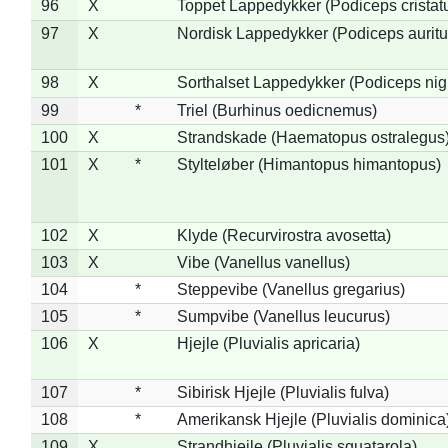
96
X
Toppet Lappedykker (Podiceps cristat
97
X
Nordisk Lappedykker (Podiceps auritu
98
X
Sorthalset Lappedykker (Podiceps nigri
99
*
Triel (Burhinus oedicnemus)
100
X
Strandskade (Haematopus ostralegus
101
X
*
Stylteløber (Himantopus himantopus)
102
X
Klyde (Recurvirostra avosetta)
103
X
Vibe (Vanellus vanellus)
104
*
Steppevibe (Vanellus gregarius)
105
*
Sumpvibe (Vanellus leucurus)
106
X
Hjejle (Pluvialis apricaria)
107
*
Sibirisk Hjejle (Pluvialis fulva)
108
*
Amerikansk Hjejle (Pluvialis dominica
109
X
Strandhjejle (Pluvialis squatarola)