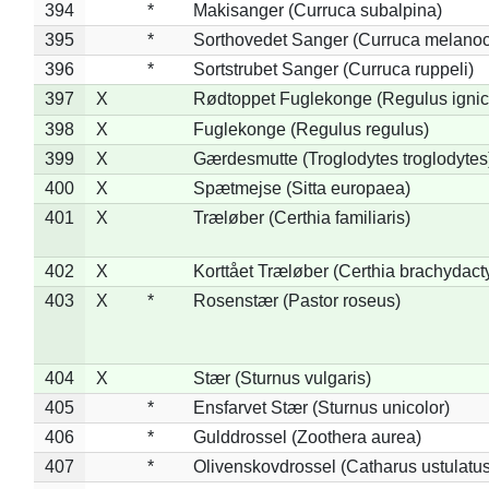
394
*
Makisanger (Curruca subalpina)
395
*
Sorthovedet Sanger (Curruca melano
396
*
Sortstrubet Sanger (Curruca ruppeli)
397
X
Rødtoppet Fuglekonge (Regulus ignica
398
X
Fuglekonge (Regulus regulus)
399
X
Gærdesmutte (Troglodytes troglodytes
400
X
Spætmejse (Sitta europaea)
401
X
Træløber (Certhia familiaris)
402
X
Korttået Træløber (Certhia brachydact
403
X
*
Rosenstær (Pastor roseus)
404
X
Stær (Sturnus vulgaris)
405
*
Ensfarvet Stær (Sturnus unicolor)
406
*
Gulddrossel (Zoothera aurea)
407
*
Olivenskovdrossel (Catharus ustulatus