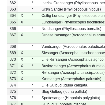
362
*
Iberisk Gransanger (Phylloscopus iber
363
*
Grøn Sanger (Phylloscopus nitidus)
364
X
*
Østlig Lundsanger (Phylloscopus plum
365
X
Lundsanger (Phylloscopus trochiloide
366
*
Nordsanger (Phylloscopus borealis)
367
X
Drosselrørsanger (Acrocephalus arun
368
*
Vandsanger (Acrocephalus paludicola
369
X
Sivsanger (Acrocephalus schoenobae
370
X
*
Lille Rørsanger (Acrocephalus agricol
371
X
*
Buskrørsanger (Acrocephalus dumeto
372
X
Rørsanger (Acrocephalus scirpaceus)
373
X
Kærsanger (Acrocephalus palustris)
374
*
Lille Gulbug (Iduna caligata)
375
*
Bleg Gulbug (Iduna pallida)
376
*
Spottesanger (Hippolais polyglotta)
377
X
Gulbug (Hippolais icterina)