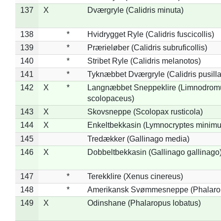
137
X
Dværgryle (Calidris minuta)
138
*
Hvidrygget Ryle (Calidris fuscicollis)
139
*
Prærieløber (Calidris subruficollis)
140
*
Stribet Ryle (Calidris melanotos)
141
*
Tyknæbbet Dværgryle (Calidris pusilla
142
X
*
Langnæbbet Sneppeklire (Limnodrom
scolopaceus)
143
X
Skovsneppe (Scolopax rusticola)
144
X
Enkeltbekkasin (Lymnocryptes minimu
145
Tredækker (Gallinago media)
146
X
Dobbeltbekkasin (Gallinago gallinago
147
*
Terekklire (Xenus cinereus)
148
*
Amerikansk Svømmesneppe (Phalaropu
149
X
Odinshane (Phalaropus lobatus)