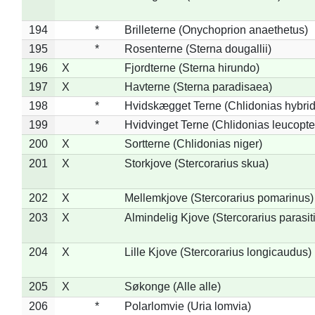
194
*
Brilleterne (Onychoprion anaethetus)
195
*
Rosenterne (Sterna dougallii)
196
X
Fjordterne (Sterna hirundo)
197
X
Havterne (Sterna paradisaea)
198
*
Hvidskægget Terne (Chlidonias hybrid
199
*
Hvidvinget Terne (Chlidonias leucopte
200
X
Sortterne (Chlidonias niger)
201
X
Storkjove (Stercorarius skua)
202
X
Mellemkjove (Stercorarius pomarinus)
203
X
Almindelig Kjove (Stercorarius parasit
204
X
Lille Kjove (Stercorarius longicaudus)
205
X
Søkonge (Alle alle)
206
*
Polarlomvie (Uria lomvia)