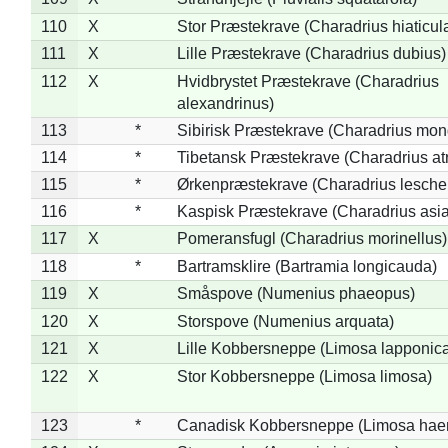
110
X
Stor Præstekrave (Charadrius hiaticul
111
X
Lille Præstekrave (Charadrius dubius)
112
X
Hvidbrystet Præstekrave (Charadrius
alexandrinus)
113
*
Sibirisk Præstekrave (Charadrius mon
114
*
Tibetansk Præstekrave (Charadrius atr
115
*
Ørkenpræstekrave (Charadrius leschen
116
*
Kaspisk Præstekrave (Charadrius asia
117
X
Pomeransfugl (Charadrius morinellus)
118
*
Bartramsklire (Bartramia longicauda)
119
X
Småspove (Numenius phaeopus)
120
X
Storspove (Numenius arquata)
121
X
Lille Kobbersneppe (Limosa lapponic
122
X
Stor Kobbersneppe (Limosa limosa)
123
*
Canadisk Kobbersneppe (Limosa hae