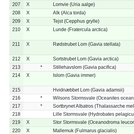
207
X
Lomvie (Uria aalge)
208
X
Alk (Alca torda)
209
X
Tejst (Cepphus grylle)
210
X
Lunde (Fratercula arctica)
211
X
Rødstrubet Lom (Gavia stellata)
212
X
Sortstrubet Lom (Gavia arctica)
213
*
Stillehavslom (Gavia pacifica)
214
X
Islom (Gavia immer)
215
Hvidnæbbet Lom (Gavia adamsii)
216
*
Wilsons Stormsvale (Oceanites ocean
217
*
Sortbrynet Albatros (Thalassarche me
218
Lille Stormsvale (Hydrobates pelagicu
219
X
Stor Stormsvale (Oceanodroma leuco
220
X
Mallemuk (Fulmarus glacialis)