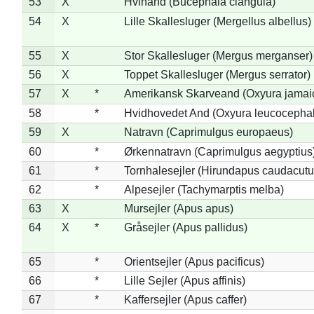
53
X
Hvinand (Bucephala clangula)
54
X
Lille Skallesluger (Mergellus albellus)
55
X
Stor Skallesluger (Mergus merganser)
56
X
Toppet Skallesluger (Mergus serrator)
57
X
*
Amerikansk Skarveand (Oxyura jamai
58
*
Hvidhovedet And (Oxyura leucocepha
59
X
Natravn (Caprimulgus europaeus)
60
*
Ørkennatravn (Caprimulgus aegyptius
61
*
Tornhalesejler (Hirundapus caudacutu
62
*
Alpesejler (Tachymarptis melba)
63
X
Mursejler (Apus apus)
64
X
*
Gråsejler (Apus pallidus)
65
*
Orientsejler (Apus pacificus)
66
*
Lille Sejler (Apus affinis)
67
*
Kaffersejler (Apus caffer)