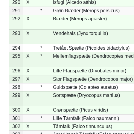
290
X
Isfugl (Alcedo atthis)
291
*
Grøn Biæder (Merops persicus)
292
X
Biæder (Merops apiaster)
293
X
Vendehals (Jynx torquilla)
294
*
Tretået Spætte (Picoides tridactylus)
295
X
*
Mellemflagspætte (Dendrocoptes med
296
X
Lille Flagspætte (Dryobates minor)
297
X
Stor Flagspætte (Dendrocopos major)
298
*
Guldspætte (Colaptes auratus)
299
X
Sortspætte (Dryocopus martius)
300
X
Grønspætte (Picus viridis)
301
*
Lille Tårnfalk (Falco naumanni)
302
X
Tårnfalk (Falco tinnunculus)