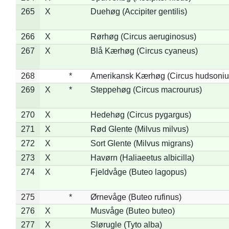
265
X
Duehøg (Accipiter gentilis)
266
X
Rørhøg (Circus aeruginosus)
267
X
Blå Kærhøg (Circus cyaneus)
268
*
Amerikansk Kærhøg (Circus hudsoniu
269
X
*
Steppehøg (Circus macrourus)
270
X
Hedehøg (Circus pygargus)
271
X
Rød Glente (Milvus milvus)
272
X
Sort Glente (Milvus migrans)
273
X
Havørn (Haliaeetus albicilla)
274
X
Fjeldvåge (Buteo lagopus)
275
*
Ørnevåge (Buteo rufinus)
276
X
Musvåge (Buteo buteo)
277
X
Slørugle (Tyto alba)