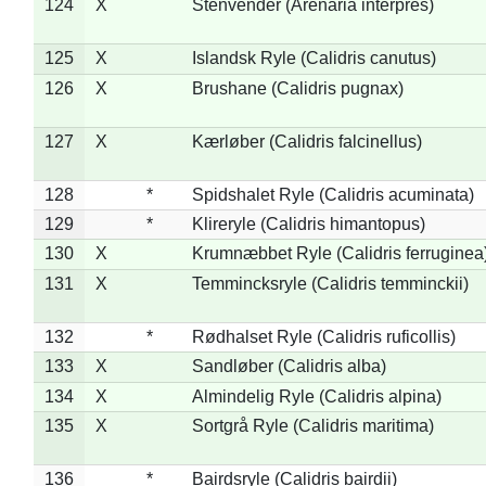
124
X
Stenvender (Arenaria interpres)
125
X
Islandsk Ryle (Calidris canutus)
126
X
Brushane (Calidris pugnax)
127
X
Kærløber (Calidris falcinellus)
128
*
Spidshalet Ryle (Calidris acuminata)
129
*
Klireryle (Calidris himantopus)
130
X
Krumnæbbet Ryle (Calidris ferruginea
131
X
Temmincksryle (Calidris temminckii)
132
*
Rødhalset Ryle (Calidris ruficollis)
133
X
Sandløber (Calidris alba)
134
X
Almindelig Ryle (Calidris alpina)
135
X
Sortgrå Ryle (Calidris maritima)
136
*
Bairdsryle (Calidris bairdii)