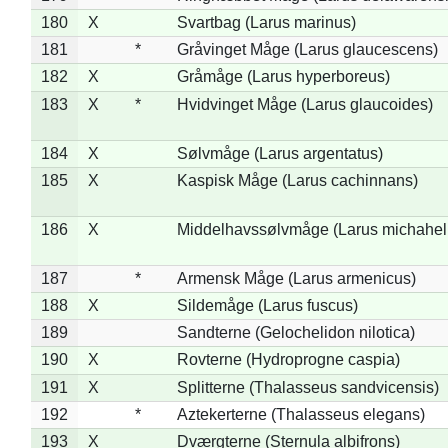
180
X
Svartbag (Larus marinus)
181
*
Gråvinget Måge (Larus glaucescens)
182
X
Gråmåge (Larus hyperboreus)
183
X
*
Hvidvinget Måge (Larus glaucoides)
184
X
Sølvmåge (Larus argentatus)
185
X
Kaspisk Måge (Larus cachinnans)
186
X
Middelhavssølvmåge (Larus michahell
187
*
Armensk Måge (Larus armenicus)
188
X
Sildemåge (Larus fuscus)
189
Sandterne (Gelochelidon nilotica)
190
X
Rovterne (Hydroprogne caspia)
191
X
Splitterne (Thalasseus sandvicensis)
192
*
Aztekerterne (Thalasseus elegans)
193
X
Dværgterne (Sternula albifrons)