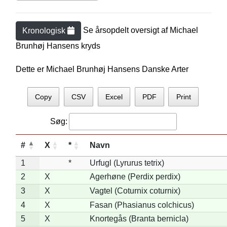
Se årsopdelt oversigt af
Michael
Kronologisk
Brunhøj Hansen
s kryds
Dette er Michael Brunhøj Hansens Danske Arter
Copy
CSV
Excel
PDF
Print
Søg:
#
X
*
Navn
1
*
Urfugl (Lyrurus tetrix)
2
X
Agerhøne (Perdix perdix)
3
X
Vagtel (Coturnix coturnix)
4
X
Fasan (Phasianus colchicus)
5
X
Knortegås (Branta bernicla)