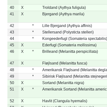
40
X
Troldand (Aythya fuligula)
41
X
Bjergand (Aythya marila)
42
*
Lille Bjergand (Aythya affinis)
43
*
Stellersand (Polysticta stelleri)
44
*
Kongeederfugl (Somateria spectabilis
45
X
Ederfugl (Somateria mollissima)
46
X
*
Brilleand (Melanitta perspicillata)
47
X
Fløjlsand (Melanitta fusca)
48
*
Amerikansk Fløjlsand (Melanitta degla
49
*
Sibirisk Fløjlsand (Melanitta stejnegeri
50
X
Sortand (Melanitta nigra)
51
X
*
Amerikansk Sortand (Melanitta ameri
52
X
Havlit (Clangula hyemalis)