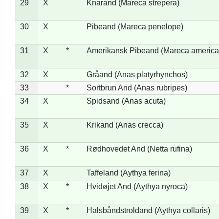
29
X
Knarand (Mareca strepera)
30
X
Pibeand (Mareca penelope)
31
X
*
Amerikansk Pibeand (Mareca america
32
X
Gråand (Anas platyrhynchos)
33
*
Sortbrun And (Anas rubripes)
34
X
Spidsand (Anas acuta)
35
X
Krikand (Anas crecca)
36
X
*
Rødhovedet And (Netta rufina)
37
X
Taffeland (Aythya ferina)
38
X
*
Hvidøjet And (Aythya nyroca)
39
X
*
Halsbåndstroldand (Aythya collaris)