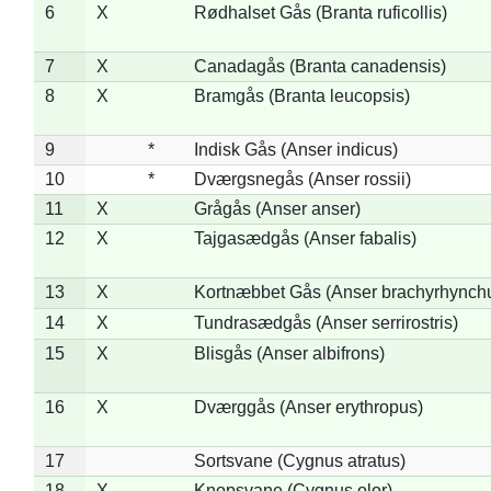
6
X
Rødhalset Gås (Branta ruficollis)
7
X
Canadagås (Branta canadensis)
8
X
Bramgås (Branta leucopsis)
9
*
Indisk Gås (Anser indicus)
10
*
Dværgsnegås (Anser rossii)
11
X
Grågås (Anser anser)
12
X
Tajgasædgås (Anser fabalis)
13
X
Kortnæbbet Gås (Anser brachyrhynch
14
X
Tundrasædgås (Anser serrirostris)
15
X
Blisgås (Anser albifrons)
16
X
Dværggås (Anser erythropus)
17
Sortsvane (Cygnus atratus)
18
X
Knopsvane (Cygnus olor)