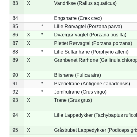
83
X
Vandrikse (Rallus aquaticus)
84
Engsnarre (Crex crex)
85
*
Lille Rørvagtel (Porzana parva)
86
X
*
Dværgrørvagtel (Porzana pusilla)
87
X
Plettet Rørvagtel (Porzana porzana)
88
*
Lille Sultanhøne (Porphyrio alleni)
89
X
Grønbenet Rørhøne (Gallinula chloro
90
X
Blishøne (Fulica atra)
91
*
Prærietrane (Antigone canadensis)
92
*
Jomfrutrane (Grus virgo)
93
X
Trane (Grus grus)
94
X
Lille Lappedykker (Tachybaptus ruficol
95
X
Gråstrubet Lappedykker (Podiceps gr