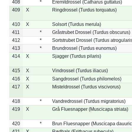
408
*
Eremitdrossel (Catharus guttatus)
409
X
Ringdrossel (Turdus torquatus)
410
X
Solsort (Turdus merula)
411
*
Gråstrubet Drossel (Turdus obscurus)
412
*
Sortstrubet Drossel (Turdus atrogularis
413
*
Brundrossel (Turdus eunomus)
414
X
Sjagger (Turdus pilaris)
415
X
Vindrossel (Turdus iliacus)
416
X
Sangdrossel (Turdus philomelos)
417
X
Misteldrossel (Turdus viscivorus)
418
*
Vandredrossel (Turdus migratorius)
419
X
Grå Fluesnapper (Muscicapa striata)
420
*
Brun Fluesnapper (Muscicapa dauuric
421
X
Rødhals (Erithacus rubecula)