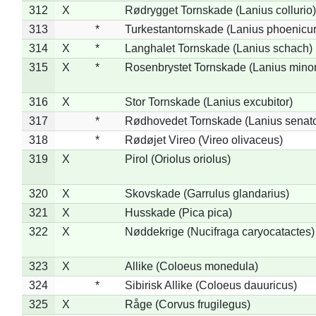
312
X
Rødrygget Tornskade (Lanius collurio)
313
*
Turkestantornskade (Lanius phoenicur
314
X
*
Langhalet Tornskade (Lanius schach)
315
X
*
Rosenbrystet Tornskade (Lanius minor
316
X
Stor Tornskade (Lanius excubitor)
317
*
Rødhovedet Tornskade (Lanius senato
318
*
Rødøjet Vireo (Vireo olivaceus)
319
X
Pirol (Oriolus oriolus)
320
X
Skovskade (Garrulus glandarius)
321
X
Husskade (Pica pica)
322
X
Nøddekrige (Nucifraga caryocatactes)
323
X
Allike (Coloeus monedula)
324
*
Sibirisk Allike (Coloeus dauuricus)
325
X
Råge (Corvus frugilegus)