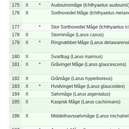
175
X
*
Audouinsmåge (Ichthyaetus audouinii
176
X
Sorthovedet Måge (Ichthyaetus melan
177
*
Stor Sorthovedet Måge (Ichthyaetus ic
178
X
Stormmåge (Larus canus)
179
X
*
Ringnæbbet Måge (Larus delawarensi
180
X
Svartbag (Larus marinus)
181
X
*
Gråvinget Måge (Larus glaucescens)
182
X
Gråmåge (Larus hyperboreus)
183
X
*
Hvidvinget Måge (Larus glaucoides)
184
X
Sølvmåge (Larus argentatus)
185
X
Kaspisk Måge (Larus cachinnans)
186
X
Middelhavssølvmåge (Larus michahell