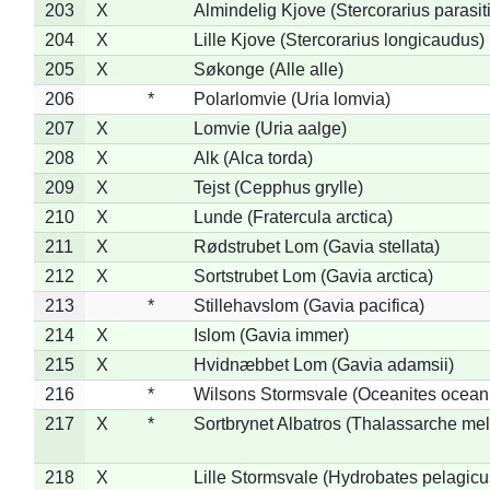
203
X
Almindelig Kjove (Stercorarius parasit
204
X
Lille Kjove (Stercorarius longicaudus)
205
X
Søkonge (Alle alle)
206
*
Polarlomvie (Uria lomvia)
207
X
Lomvie (Uria aalge)
208
X
Alk (Alca torda)
209
X
Tejst (Cepphus grylle)
210
X
Lunde (Fratercula arctica)
211
X
Rødstrubet Lom (Gavia stellata)
212
X
Sortstrubet Lom (Gavia arctica)
213
*
Stillehavslom (Gavia pacifica)
214
X
Islom (Gavia immer)
215
X
Hvidnæbbet Lom (Gavia adamsii)
216
*
Wilsons Stormsvale (Oceanites ocean
217
X
*
Sortbrynet Albatros (Thalassarche me
218
X
Lille Stormsvale (Hydrobates pelagicu