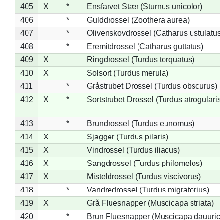
405
X
*
Ensfarvet Stær (Sturnus unicolor)
406
*
Gulddrossel (Zoothera aurea)
407
*
Olivenskovdrossel (Catharus ustulatus
408
*
Eremitdrossel (Catharus guttatus)
409
X
Ringdrossel (Turdus torquatus)
410
X
Solsort (Turdus merula)
411
*
Gråstrubet Drossel (Turdus obscurus)
412
X
*
Sortstrubet Drossel (Turdus atrogularis
413
*
Brundrossel (Turdus eunomus)
414
X
Sjagger (Turdus pilaris)
415
X
Vindrossel (Turdus iliacus)
416
X
Sangdrossel (Turdus philomelos)
417
X
Misteldrossel (Turdus viscivorus)
418
*
Vandredrossel (Turdus migratorius)
419
X
Grå Fluesnapper (Muscicapa striata)
420
*
Brun Fluesnapper (Muscicapa dauuric