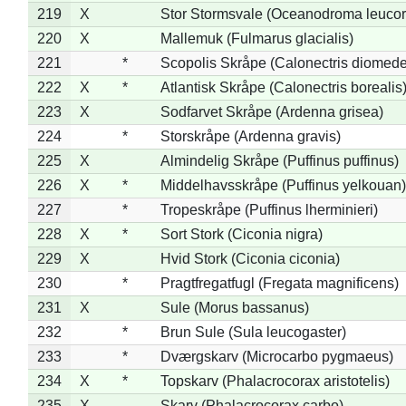
219
X
Stor Stormsvale (Oceanodroma leuco
220
X
Mallemuk (Fulmarus glacialis)
221
*
Scopolis Skråpe (Calonectris diomed
222
X
*
Atlantisk Skråpe (Calonectris borealis
223
X
Sodfarvet Skråpe (Ardenna grisea)
224
*
Storskråpe (Ardenna gravis)
225
X
Almindelig Skråpe (Puffinus puffinus)
226
X
*
Middelhavsskråpe (Puffinus yelkouan)
227
*
Tropeskråpe (Puffinus lherminieri)
228
X
*
Sort Stork (Ciconia nigra)
229
X
Hvid Stork (Ciconia ciconia)
230
*
Pragtfregatfugl (Fregata magnificens)
231
X
Sule (Morus bassanus)
232
*
Brun Sule (Sula leucogaster)
233
*
Dværgskarv (Microcarbo pygmaeus)
234
X
*
Topskarv (Phalacrocorax aristotelis)
235
X
Skarv (Phalacrocorax carbo)