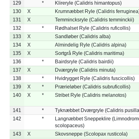
129
*
Klireryle (Calidris himantopus)
130
X
Krumnæbbet Ryle (Calidris ferruginea
131
X
Temmincksryle (Calidris temminckii)
132
*
Rødhalset Ryle (Calidris ruficollis)
133
X
Sandløber (Calidris alba)
134
X
Almindelig Ryle (Calidris alpina)
135
X
Sortgrå Ryle (Calidris maritima)
136
*
Bairdsryle (Calidris bairdii)
137
X
Dværgryle (Calidris minuta)
138
*
Hvidrygget Ryle (Calidris fuscicollis)
139
X
*
Prærieløber (Calidris subruficollis)
140
X
*
Stribet Ryle (Calidris melanotos)
141
*
Tyknæbbet Dværgryle (Calidris pusilla
142
*
Langnæbbet Sneppeklire (Limnodrom
scolopaceus)
143
X
Skovsneppe (Scolopax rusticola)