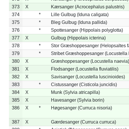
373
X
Kærsanger (Acrocephalus palustris)
374
*
Lille Gulbug (Iduna caligata)
375
*
Bleg Gulbug (Iduna pallida)
376
*
Spottesanger (Hippolais polyglotta)
377
X
Gulbug (Hippolais icterina)
378
*
Stor Græshoppesanger (Helopsaltes fa
379
*
Stribet Græshoppesanger (Locustella 
380
X
Græshoppesanger (Locustella naevia
381
X
Flodsanger (Locustella fluviatilis)
382
X
Savisanger (Locustella luscinioides)
383
*
Cistussanger (Cisticola juncidis)
384
X
Munk (Sylvia atricapilla)
385
X
Havesanger (Sylvia borin)
386
X
*
Høgesanger (Curruca nisoria)
387
X
Gærdesanger (Curruca curruca)