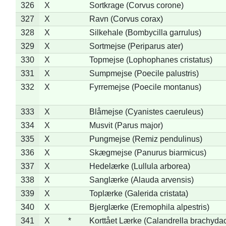
326
X
Sortkrage (Corvus corone)
327
X
Ravn (Corvus corax)
328
X
Silkehale (Bombycilla garrulus)
329
X
Sortmejse (Periparus ater)
330
X
Topmejse (Lophophanes cristatus)
331
X
Sumpmejse (Poecile palustris)
332
X
Fyrremejse (Poecile montanus)
333
X
Blåmejse (Cyanistes caeruleus)
334
X
Musvit (Parus major)
335
X
Pungmejse (Remiz pendulinus)
336
X
Skægmejse (Panurus biarmicus)
337
X
Hedelærke (Lullula arborea)
338
X
Sanglærke (Alauda arvensis)
339
X
Toplærke (Galerida cristata)
340
X
Bjerglærke (Eremophila alpestris)
341
X
*
Korttået Lærke (Calandrella brachydac