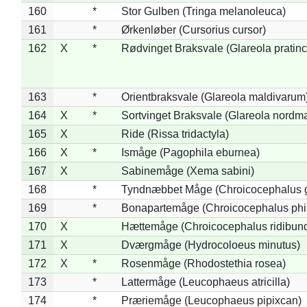
160
*
Stor Gulben (Tringa melanoleuca)
161
*
Ørkenløber (Cursorius cursor)
162
X
*
Rødvinget Braksvale (Glareola pratinc
163
*
Orientbraksvale (Glareola maldivarum
164
X
*
Sortvinget Braksvale (Glareola nordm
165
X
Ride (Rissa tridactyla)
166
X
*
Ismåge (Pagophila eburnea)
167
X
Sabinemåge (Xema sabini)
168
*
Tyndnæbbet Måge (Chroicocephalus 
169
*
Bonapartemåge (Chroicocephalus phil
170
X
Hættemåge (Chroicocephalus ridibun
171
X
Dværgmåge (Hydrocoloeus minutus)
172
X
*
Rosenmåge (Rhodostethia rosea)
173
*
Lattermåge (Leucophaeus atricilla)
174
*
Præriemåge (Leucophaeus pipixcan)