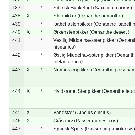
437
*
Sibirisk Bynkefugl (Saxicola maurus)
438
X
Stenpikker (Oenanthe oenanthe)
439
*
Isabellastenpikker (Oenanthe isabelli
440
X
*
Ørkenstenpikker (Oenanthe deserti)
441
*
Vestlig Middelhavsstenpikker (Oenant
hispanica)
442
*
Østlig Middelhavsstenpikker (Oenant
melanoleuca)
443
X
*
Nonnestenpikker (Oenanthe pleschan
444
X
*
Hvidkronet Stenpikker (Oenanthe leu
445
X
Vandstær (Cinclus cinclus)
446
X
Gråspurv (Passer domesticus)
447
*
Spansk Spurv (Passer hispaniolensis)