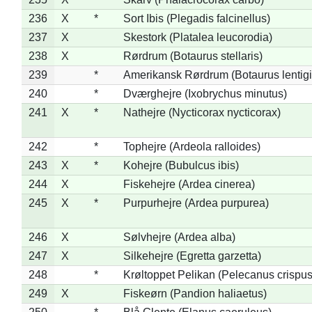
236
X
*
Sort Ibis (Plegadis falcinellus)
237
X
Skestork (Platalea leucorodia)
238
X
Rørdrum (Botaurus stellaris)
239
*
Amerikansk Rørdrum (Botaurus lentig
240
*
Dværghejre (Ixobrychus minutus)
241
X
*
Nathejre (Nycticorax nycticorax)
242
*
Tophejre (Ardeola ralloides)
243
X
*
Kohejre (Bubulcus ibis)
244
X
Fiskehejre (Ardea cinerea)
245
X
*
Purpurhejre (Ardea purpurea)
246
X
Sølvhejre (Ardea alba)
247
X
Silkehejre (Egretta garzetta)
248
*
Krøltoppet Pelikan (Pelecanus crispus
249
X
Fiskeørn (Pandion haliaetus)