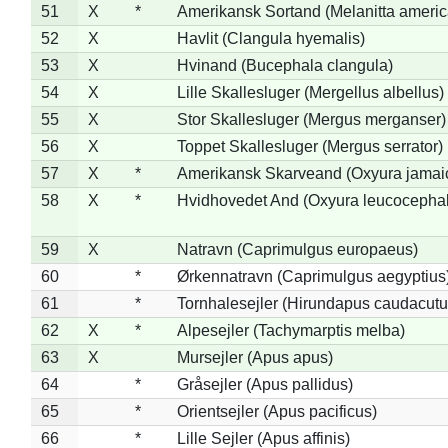
51
X
*
Amerikansk Sortand (Melanitta ameri
52
X
Havlit (Clangula hyemalis)
53
X
Hvinand (Bucephala clangula)
54
X
Lille Skallesluger (Mergellus albellus)
55
X
Stor Skallesluger (Mergus merganser)
56
X
Toppet Skallesluger (Mergus serrator)
57
X
*
Amerikansk Skarveand (Oxyura jamai
58
X
*
Hvidhovedet And (Oxyura leucocepha
59
X
Natravn (Caprimulgus europaeus)
60
*
Ørkennatravn (Caprimulgus aegyptius
61
*
Tornhalesejler (Hirundapus caudacutu
62
X
*
Alpesejler (Tachymarptis melba)
63
X
Mursejler (Apus apus)
64
*
Gråsejler (Apus pallidus)
65
*
Orientsejler (Apus pacificus)
66
*
Lille Sejler (Apus affinis)