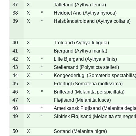
37
X
Taffeland (Aythya ferina)
38
X
*
Hvidøjet And (Aythya nyroca)
39
X
*
Halsbåndstroldand (Aythya collaris)
40
X
Troldand (Aythya fuligula)
41
X
Bjergand (Aythya marila)
42
X
*
Lille Bjergand (Aythya affinis)
43
X
*
Stellersand (Polysticta stelleri)
44
X
*
Kongeederfugl (Somateria spectabilis
45
X
Ederfugl (Somateria mollissima)
46
X
*
Brilleand (Melanitta perspicillata)
47
X
Fløjlsand (Melanitta fusca)
48
*
Amerikansk Fløjlsand (Melanitta degla
49
X
*
Sibirisk Fløjlsand (Melanitta stejnegeri
50
X
Sortand (Melanitta nigra)