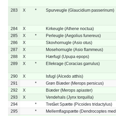
283
X
*
Spurveugle (Glaucidium passerinum)
284
X
Kirkeugle (Athene noctua)
285
X
*
Perleugle (Aegolius funereus)
286
X
Skovhornugle (Asio otus)
287
X
Mosehornugle (Asio flammeus)
288
X
Hærfugl (Upupa epops)
289
X
*
Ellekrage (Coracias garrulus)
290
X
Isfugl (Alcedo atthis)
291
*
Grøn Biæder (Merops persicus)
292
X
Biæder (Merops apiaster)
293
X
Vendehals (Jynx torquilla)
294
*
Tretået Spætte (Picoides tridactylus)
295
*
Mellemflagspætte (Dendrocoptes med