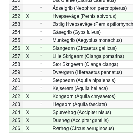
250
*
Blå Glente (Elanus caeruleus)
251
*
Ådselgrib (Neophron percnopterus)
252
X
Hvepsevåge (Pernis apivorus)
253
*
Østlig Hvepsevåge (Pernis ptilorhync
254
*
Gåsegrib (Gyps fulvus)
255
*
Munkegrib (Aegypius monachus)
256
X
*
Slangeørn (Circaetus gallicus)
257
X
*
Lille Skrigeørn (Clanga pomarina)
258
*
Stor Skrigeørn (Clanga clanga)
259
*
Dværgørn (Hieraaetus pennatus)
260
*
Steppeørn (Aquila nipalensis)
261
*
Kejserørn (Aquila heliaca)
262
X
Kongeørn (Aquila chrysaetos)
263
*
Høgeørn (Aquila fasciata)
264
X
Spurvehøg (Accipiter nisus)
265
X
Duehøg (Accipiter gentilis)
266
X
Rørhøg (Circus aeruginosus)