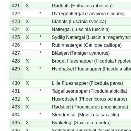
421
X
Rødhals (Erithacus rubecula)
422
*
Dværgnattergal (Larvivora sibilans)
423
X
Blåhals (Luscinia svecica)
424
X
Nattergal (Luscinia luscinia)
425
X
*
Sydlig Nattergal (Luscinia megarhync
426
*
Rubinnattergal (Calliope calliope)
427
*
Blåstjert (Tarsiger cyanurus)
428
X
Broget Fluesnapper (Ficedula hypole
429
X
*
Hvidhalset Fluesnapper (Ficedula albic
430
X
Lille Fluesnapper (Ficedula parva)
431
*
Tajgafluesnapper (Ficedula albicilla)
432
X
Husrødstjert (Phoenicurus ochruros)
433
X
Rødstjert (Phoenicurus phoenicurus)
434
*
Stendrossel (Monticola saxatilis)
435
X
Bynkefugl (Saxicola rubetra)
436
X
Sortstrubet Bynkefugl (Saxicola rubico