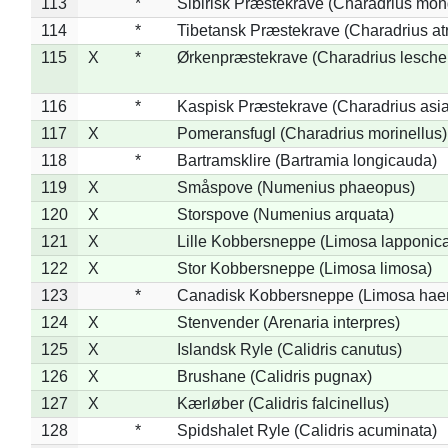
113
*
Sibirisk Præstekrave (Charadrius mon
114
*
Tibetansk Præstekrave (Charadrius atr
115
X
*
Ørkenpræstekrave (Charadrius leschen
116
*
Kaspisk Præstekrave (Charadrius asia
117
X
Pomeransfugl (Charadrius morinellus)
118
*
Bartramsklire (Bartramia longicauda)
119
X
Småspove (Numenius phaeopus)
120
X
Storspove (Numenius arquata)
121
X
Lille Kobbersneppe (Limosa lapponic
122
X
Stor Kobbersneppe (Limosa limosa)
123
*
Canadisk Kobbersneppe (Limosa hae
124
X
Stenvender (Arenaria interpres)
125
X
Islandsk Ryle (Calidris canutus)
126
X
Brushane (Calidris pugnax)
127
X
Kærløber (Calidris falcinellus)
128
*
Spidshalet Ryle (Calidris acuminata)