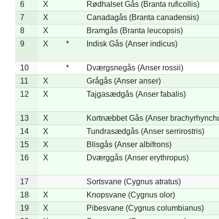
6
X
Rødhalset Gås (Branta ruficollis)
7
X
Canadagås (Branta canadensis)
8
X
Bramgås (Branta leucopsis)
9
X
*
Indisk Gås (Anser indicus)
10
*
Dværgsnegås (Anser rossii)
11
X
Grågås (Anser anser)
12
X
Tajgasædgås (Anser fabalis)
13
X
Kortnæbbet Gås (Anser brachyrhynch
14
X
Tundrasædgås (Anser serrirostris)
15
X
Blisgås (Anser albifrons)
16
X
Dværggås (Anser erythropus)
17
Sortsvane (Cygnus atratus)
18
X
Knopsvane (Cygnus olor)
19
X
Pibesvane (Cygnus columbianus)