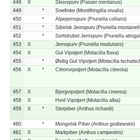
448
X
Skovspurv (Passer montanus)
449
*
Snefinke (Montifringilla nivalis)
450
*
Alpejernspurv (Prunella collaris)
451
*
Sibirisk Jernspurv (Prunella montanell
452
*
Sortstrubet Jernspurv (Prunella atrogul
453
X
Jernspurv (Prunella modularis)
454
X
Gul Vipstjert (Motacilla flava)
455
*
Østlig Gul Vipstjert (Motacilla tschuts
456
X
*
Citronvipstjert (Motacilla citreola)
457
X
Bjergvipstjert (Motacilla cinerea)
458
X
Hvid Vipstjert (Motacilla alba)
459
X
*
Storpiber (Anthus richardi)
460
*
Mongolsk Piber (Anthus godlewskii)
461
X
Markpiber (Anthus campestris)