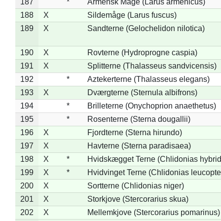
187
*
Armensk Måge (Larus armenicus)
188
X
Sildemåge (Larus fuscus)
189
X
Sandterne (Gelochelidon nilotica)
190
X
Rovterne (Hydroprogne caspia)
191
X
Splitterne (Thalasseus sandvicensis)
192
*
Aztekerterne (Thalasseus elegans)
193
X
Dværgterne (Sternula albifrons)
194
*
Brilleterne (Onychoprion anaethetus)
195
*
Rosenterne (Sterna dougallii)
196
X
Fjordterne (Sterna hirundo)
197
X
Havterne (Sterna paradisaea)
198
X
*
Hvidskægget Terne (Chlidonias hybrid
199
X
*
Hvidvinget Terne (Chlidonias leucopte
200
X
Sortterne (Chlidonias niger)
201
X
Storkjove (Stercorarius skua)
202
X
Mellemkjove (Stercorarius pomarinus)