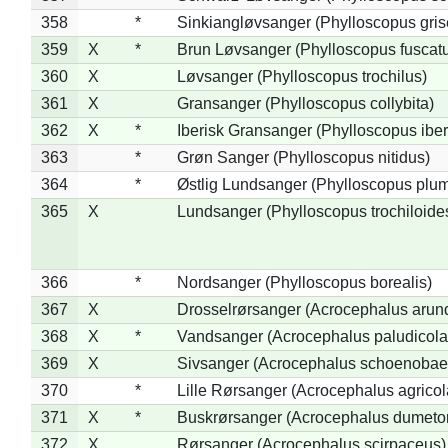
358
*
Sinkiangløvsanger (Phylloscopus gris
359
X
*
Brun Løvsanger (Phylloscopus fuscat
360
X
Løvsanger (Phylloscopus trochilus)
361
X
Gransanger (Phylloscopus collybita)
362
X
*
Iberisk Gransanger (Phylloscopus iber
363
*
Grøn Sanger (Phylloscopus nitidus)
364
*
Østlig Lundsanger (Phylloscopus plum
365
X
Lundsanger (Phylloscopus trochiloide
366
*
Nordsanger (Phylloscopus borealis)
367
X
Drosselrørsanger (Acrocephalus arun
368
X
*
Vandsanger (Acrocephalus paludicola
369
X
Sivsanger (Acrocephalus schoenobae
370
*
Lille Rørsanger (Acrocephalus agricol
371
X
*
Buskrørsanger (Acrocephalus dumeto
372
X
Rørsanger (Acrocephalus scirpaceus)