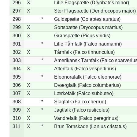
296
X
Lille Flagspætte (Dryobates minor)
297
X
Stor Flagspætte (Dendrocopos major)
298
*
Guldspætte (Colaptes auratus)
299
X
Sortspætte (Dryocopus martius)
300
X
Grønspætte (Picus viridis)
301
*
Lille Tårnfalk (Falco naumanni)
302
X
Tårnfalk (Falco tinnunculus)
303
*
Amerikansk Tårnfalk (Falco sparverius
304
X
Aftenfalk (Falco vespertinus)
305
*
Eleonorafalk (Falco eleonorae)
306
X
Dværgfalk (Falco columbarius)
307
X
Lærkefalk (Falco subbuteo)
308
*
Slagfalk (Falco cherrug)
309
X
*
Jagtfalk (Falco rusticolus)
310
X
Vandrefalk (Falco peregrinus)
311
X
*
Brun Tornskade (Lanius cristatus)