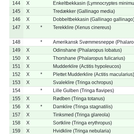
144
X
Enkeltbekkasin (Lymnocryptes minimu
145
X
Tredækker (Gallinago media)
146
X
Dobbeltbekkasin (Gallinago gallinago
147
X
*
Terekklire (Xenus cinereus)
148
*
Amerikansk Svømmesneppe (Phalaropu
149
X
Odinshane (Phalaropus lobatus)
150
X
Thorshane (Phalaropus fulicarius)
151
X
Mudderklire (Actitis hypoleucos)
152
X
*
Plettet Mudderklire (Actitis macularius
153
X
Svaleklire (Tringa ochropus)
154
*
Lille Gulben (Tringa flavipes)
155
X
Rødben (Tringa totanus)
156
X
*
Damklire (Tringa stagnatilis)
157
X
Tinksmed (Tringa glareola)
158
X
Sortklire (Tringa erythropus)
159
X
Hvidklire (Tringa nebularia)