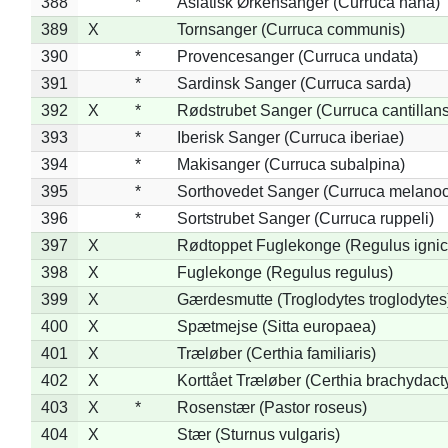
388
*
Asiatisk Ørkensanger (Curruca nana)
389
X
Tornsanger (Curruca communis)
390
*
Provencesanger (Curruca undata)
391
*
Sardinsk Sanger (Curruca sarda)
392
X
*
Rødstrubet Sanger (Curruca cantillans
393
*
Iberisk Sanger (Curruca iberiae)
394
*
Makisanger (Curruca subalpina)
395
*
Sorthovedet Sanger (Curruca melano
396
*
Sortstrubet Sanger (Curruca ruppeli)
397
X
Rødtoppet Fuglekonge (Regulus ignica
398
X
Fuglekonge (Regulus regulus)
399
X
Gærdesmutte (Troglodytes troglodytes
400
X
Spætmejse (Sitta europaea)
401
X
Træløber (Certhia familiaris)
402
X
Korttået Træløber (Certhia brachydact
403
X
*
Rosenstær (Pastor roseus)
404
X
Stær (Sturnus vulgaris)