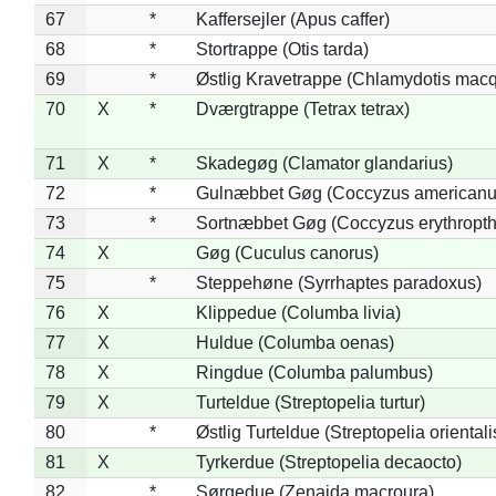
67
*
Kaffersejler (Apus caffer)
68
*
Stortrappe (Otis tarda)
69
*
Østlig Kravetrappe (Chlamydotis macq
70
X
*
Dværgtrappe (Tetrax tetrax)
71
X
*
Skadegøg (Clamator glandarius)
72
*
Gulnæbbet Gøg (Coccyzus americanu
73
*
Sortnæbbet Gøg (Coccyzus erythropt
74
X
Gøg (Cuculus canorus)
75
*
Steppehøne (Syrrhaptes paradoxus)
76
X
Klippedue (Columba livia)
77
X
Huldue (Columba oenas)
78
X
Ringdue (Columba palumbus)
79
X
Turteldue (Streptopelia turtur)
80
*
Østlig Turteldue (Streptopelia orientali
81
X
Tyrkerdue (Streptopelia decaocto)
82
*
Sørgedue (Zenaida macroura)