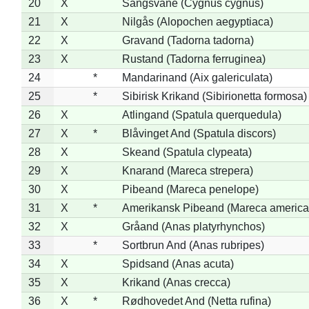
20
X
Sangsvane (Cygnus cygnus)
21
X
Nilgås (Alopochen aegyptiaca)
22
X
Gravand (Tadorna tadorna)
23
X
Rustand (Tadorna ferruginea)
24
*
Mandarinand (Aix galericulata)
25
*
Sibirisk Krikand (Sibirionetta formosa)
26
X
Atlingand (Spatula querquedula)
27
X
*
Blåvinget And (Spatula discors)
28
X
Skeand (Spatula clypeata)
29
X
Knarand (Mareca strepera)
30
X
Pibeand (Mareca penelope)
31
X
*
Amerikansk Pibeand (Mareca america
32
X
Gråand (Anas platyrhynchos)
33
*
Sortbrun And (Anas rubripes)
34
X
Spidsand (Anas acuta)
35
X
Krikand (Anas crecca)
36
X
*
Rødhovedet And (Netta rufina)