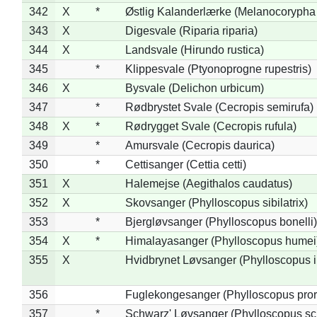
342
X
*
Østlig Kalanderlærke (Melanocorypha
343
X
Digesvale (Riparia riparia)
344
X
Landsvale (Hirundo rustica)
345
*
Klippesvale (Ptyonoprogne rupestris)
346
X
Bysvale (Delichon urbicum)
347
*
Rødbrystet Svale (Cecropis semirufa)
348
X
*
Rødrygget Svale (Cecropis rufula)
349
*
Amursvale (Cecropis daurica)
350
*
Cettisanger (Cettia cetti)
351
X
Halemejse (Aegithalos caudatus)
352
X
Skovsanger (Phylloscopus sibilatrix)
353
*
Bjergløvsanger (Phylloscopus bonelli)
354
X
*
Himalayasanger (Phylloscopus humei
355
X
Hvidbrynet Løvsanger (Phylloscopus i
356
Fuglekongesanger (Phylloscopus pror
357
*
Schwarz' Løvsanger (Phylloscopus sc