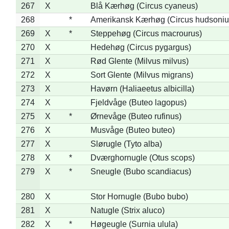
267
X
Blå Kærhøg (Circus cyaneus)
268
*
Amerikansk Kærhøg (Circus hudsoniu
269
X
*
Steppehøg (Circus macrourus)
270
X
Hedehøg (Circus pygargus)
271
X
Rød Glente (Milvus milvus)
272
X
Sort Glente (Milvus migrans)
273
X
Havørn (Haliaeetus albicilla)
274
X
Fjeldvåge (Buteo lagopus)
275
X
*
Ørnevåge (Buteo rufinus)
276
X
Musvåge (Buteo buteo)
277
X
Slørugle (Tyto alba)
278
X
*
Dværghornugle (Otus scops)
279
X
*
Sneugle (Bubo scandiacus)
280
X
Stor Hornugle (Bubo bubo)
281
X
Natugle (Strix aluco)
282
X
*
Høgeugle (Surnia ulula)