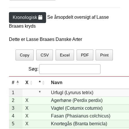
Se årsopdelt oversigt af
Lasse
Kronologisk
Braae
s kryds
Dette er Lasse Braaes Danske Arter
Copy
CSV
Excel
PDF
Print
Søg:
#
X
*
Navn
1
*
Urfugl (Lyrurus tetrix)
2
X
Agerhøne (Perdix perdix)
3
X
Vagtel (Coturnix coturnix)
4
X
Fasan (Phasianus colchicus)
5
X
Knortegås (Branta bernicla)