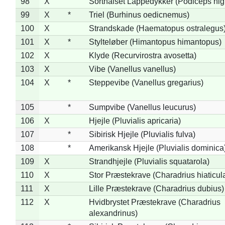
98
X
Sorthalset Lappedykker (Podiceps nigri
99
X
*
Triel (Burhinus oedicnemus)
100
X
Strandskade (Haematopus ostralegus
101
X
*
Stylteløber (Himantopus himantopus)
102
X
Klyde (Recurvirostra avosetta)
103
X
Vibe (Vanellus vanellus)
104
X
*
Steppevibe (Vanellus gregarius)
105
*
Sumpvibe (Vanellus leucurus)
106
X
Hjejle (Pluvialis apricaria)
107
*
Sibirisk Hjejle (Pluvialis fulva)
108
*
Amerikansk Hjejle (Pluvialis dominica
109
X
Strandhjejle (Pluvialis squatarola)
110
X
Stor Præstekrave (Charadrius hiaticul
111
X
Lille Præstekrave (Charadrius dubius)
112
X
Hvidbrystet Præstekrave (Charadrius
alexandrinus)