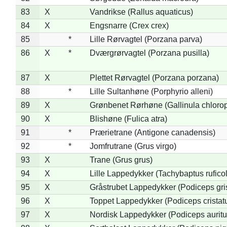
83
X
Vandrikse (Rallus aquaticus)
84
X
Engsnarre (Crex crex)
85
*
Lille Rørvagtel (Porzana parva)
86
X
*
Dværgrørvagtel (Porzana pusilla)
87
X
Plettet Rørvagtel (Porzana porzana)
88
*
Lille Sultanhøne (Porphyrio alleni)
89
X
Grønbenet Rørhøne (Gallinula chloro
90
X
Blishøne (Fulica atra)
91
*
Prærietrane (Antigone canadensis)
92
*
Jomfrutrane (Grus virgo)
93
X
Trane (Grus grus)
94
X
Lille Lappedykker (Tachybaptus ruficol
95
X
Gråstrubet Lappedykker (Podiceps gr
96
X
Toppet Lappedykker (Podiceps cristat
97
X
Nordisk Lappedykker (Podiceps auritu