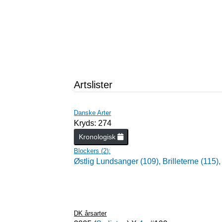
Artslister
Danske Arter
Kryds: 274
Kronologisk
Blockers (
2
):
Østlig Lundsanger (109),
Brilleterne (115),
DK årsarter