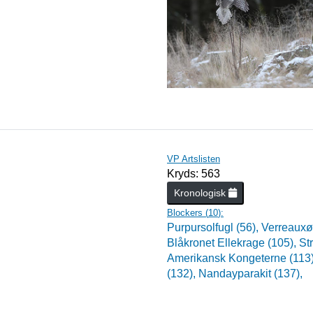
VP Artslisten
Kryds: 563
Kronologisk
Blockers (
10
):
Purpursolfugl (56),
Verreauxø
Blåkronet Ellekrage (105),
St
Amerikansk Kongeterne (113
(132),
Nandayparakit (137),