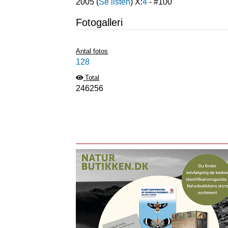
2005
(
Se listen
) X:
4
- #
100
Fotogalleri
Antal fotos
128
Total
246256