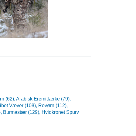
rn (62),
Arabisk Eremitlærke (79),
ribet Væver (108),
Rovørn (112),
),
Burmastær (129),
Hvidkronet Spurv