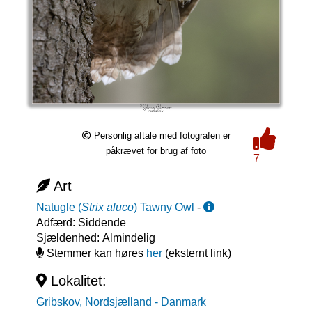
Personlig aftale med fotografen er
påkrævet for brug af foto
7
Art
Natugle
(
Strix aluco
)
Tawny Owl
-
Adfærd:
Siddende
Sjældenhed:
Almindelig
Stemmer kan høres
her
(eksternt link)
Lokalitet:
Gribskov, Nordsjælland
- Danmark