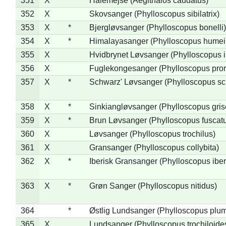
351
X
Halemejse (Aegithalos caudatus)
352
X
Skovsanger (Phylloscopus sibilatrix)
353
X
*
Bjergløvsanger (Phylloscopus bonelli)
354
X
*
Himalayasanger (Phylloscopus humei
355
X
Hvidbrynet Løvsanger (Phylloscopus i
356
X
Fuglekongesanger (Phylloscopus pror
357
X
*
Schwarz' Løvsanger (Phylloscopus sc
358
X
*
Sinkiangløvsanger (Phylloscopus gris
359
X
*
Brun Løvsanger (Phylloscopus fuscat
360
X
Løvsanger (Phylloscopus trochilus)
361
X
Gransanger (Phylloscopus collybita)
362
X
*
Iberisk Gransanger (Phylloscopus iber
363
X
*
Grøn Sanger (Phylloscopus nitidus)
364
*
Østlig Lundsanger (Phylloscopus plum
365
X
Lundsanger (Phylloscopus trochiloide