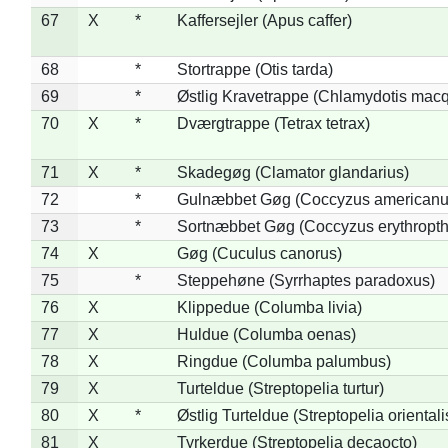
67
X
*
Kaffersejler (Apus caffer)
68
*
Stortrappe (Otis tarda)
69
*
Østlig Kravetrappe (Chlamydotis macq
70
X
*
Dværgtrappe (Tetrax tetrax)
71
X
*
Skadegøg (Clamator glandarius)
72
*
Gulnæbbet Gøg (Coccyzus americanu
73
*
Sortnæbbet Gøg (Coccyzus erythropt
74
X
Gøg (Cuculus canorus)
75
*
Steppehøne (Syrrhaptes paradoxus)
76
X
Klippedue (Columba livia)
77
X
Huldue (Columba oenas)
78
X
Ringdue (Columba palumbus)
79
X
Turteldue (Streptopelia turtur)
80
X
*
Østlig Turteldue (Streptopelia orientali
81
X
Tyrkerdue (Streptopelia decaocto)