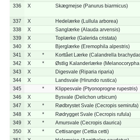
336
X
Skægmejse (Panurus biarmicus)
337
X
Hedelærke (Lullula arborea)
338
X
Sanglærke (Alauda arvensis)
339
X
Toplærke (Galerida cristata)
340
X
Bjerglærke (Eremophila alpestris)
341
X
*
Korttået Lærke (Calandrella brachydac
342
X
*
Østlig Kalanderlærke (Melanocorypha
343
X
Digesvale (Riparia riparia)
344
X
Landsvale (Hirundo rustica)
345
*
Klippesvale (Ptyonoprogne rupestris)
346
X
Bysvale (Delichon urbicum)
347
X
*
Rødbrystet Svale (Cecropis semirufa)
348
X
*
Rødrygget Svale (Cecropis rufula)
349
X
*
Amursvale (Cecropis daurica)
350
X
*
Cettisanger (Cettia cetti)