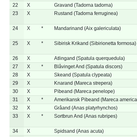
22
X
Gravand (Tadorna tadorna)
23
X
Rustand (Tadorna ferruginea)
24
X
*
Mandarinand (Aix galericulata)
25
X
*
Sibirisk Krikand (Sibirionetta formosa)
26
X
Atlingand (Spatula querquedula)
27
X
*
Blåvinget And (Spatula discors)
28
X
Skeand (Spatula clypeata)
29
X
Knarand (Mareca strepera)
30
X
Pibeand (Mareca penelope)
31
X
*
Amerikansk Pibeand (Mareca america
32
X
Gråand (Anas platyrhynchos)
33
X
*
Sortbrun And (Anas rubripes)
34
X
Spidsand (Anas acuta)