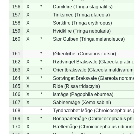
156
X
*
Damklire (Tringa stagnatilis)
157
X
Tinksmed (Tringa glareola)
158
X
Sortklire (Tringa erythropus)
159
X
Hvidklire (Tringa nebularia)
160
X
*
Stor Gulben (Tringa melanoleuca)
161
*
Ørkenløber (Cursorius cursor)
162
X
*
Rødvinget Braksvale (Glareola pratinc
163
X
*
Orientbraksvale (Glareola maldivarum
164
X
*
Sortvinget Braksvale (Glareola nordm
165
X
Ride (Rissa tridactyla)
166
X
*
Ismåge (Pagophila eburnea)
167
X
Sabinemåge (Xema sabini)
168
*
Tyndnæbbet Måge (Chroicocephalus 
169
X
*
Bonapartemåge (Chroicocephalus phil
170
X
Hættemåge (Chroicocephalus ridibun