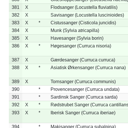
381
X
Flodsanger (Locustella fluviatilis)
382
X
Savisanger (Locustella luscinioides)
383
X
*
Cistussanger (Cisticola juncidis)
384
X
Munk (Sylvia atricapilla)
385
X
Havesanger (Sylvia borin)
386
X
*
Høgesanger (Curruca nisoria)
387
X
Gærdesanger (Curruca curruca)
388
X
*
Asiatisk Ørkensanger (Curruca nana)
389
X
Tornsanger (Curruca communis)
390
*
Provencesanger (Curruca undata)
391
*
Sardinsk Sanger (Curruca sarda)
392
X
*
Rødstrubet Sanger (Curruca cantillans
393
X
*
Iberisk Sanger (Curruca iberiae)
394
*
Makisanger (Curruca subalpina)