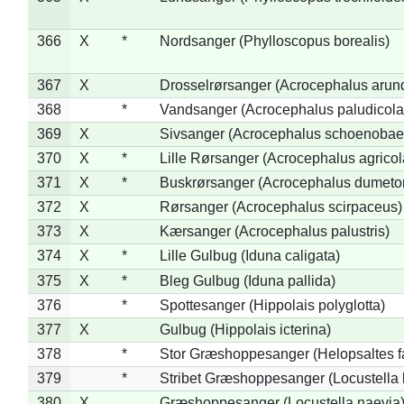
366
X
*
Nordsanger (Phylloscopus borealis)
367
X
Drosselrørsanger (Acrocephalus arun
368
*
Vandsanger (Acrocephalus paludicola
369
X
Sivsanger (Acrocephalus schoenobae
370
X
*
Lille Rørsanger (Acrocephalus agricol
371
X
*
Buskrørsanger (Acrocephalus dumeto
372
X
Rørsanger (Acrocephalus scirpaceus)
373
X
Kærsanger (Acrocephalus palustris)
374
X
*
Lille Gulbug (Iduna caligata)
375
X
*
Bleg Gulbug (Iduna pallida)
376
*
Spottesanger (Hippolais polyglotta)
377
X
Gulbug (Hippolais icterina)
378
*
Stor Græshoppesanger (Helopsaltes fa
379
*
Stribet Græshoppesanger (Locustella 
380
X
Græshoppesanger (Locustella naevia