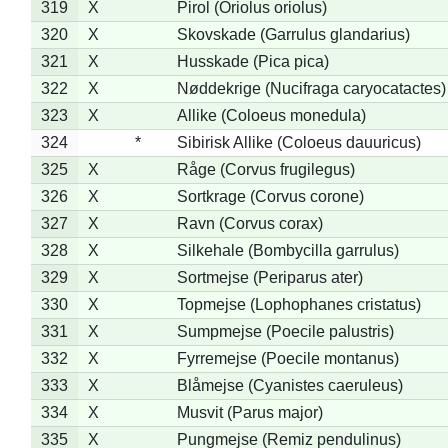
319
X
Pirol (Oriolus oriolus)
320
X
Skovskade (Garrulus glandarius)
321
X
Husskade (Pica pica)
322
X
Nøddekrige (Nucifraga caryocatactes)
323
X
Allike (Coloeus monedula)
324
*
Sibirisk Allike (Coloeus dauuricus)
325
X
Råge (Corvus frugilegus)
326
X
Sortkrage (Corvus corone)
327
X
Ravn (Corvus corax)
328
X
Silkehale (Bombycilla garrulus)
329
X
Sortmejse (Periparus ater)
330
X
Topmejse (Lophophanes cristatus)
331
X
Sumpmejse (Poecile palustris)
332
X
Fyrremejse (Poecile montanus)
333
X
Blåmejse (Cyanistes caeruleus)
334
X
Musvit (Parus major)
335
X
Pungmejse (Remiz pendulinus)