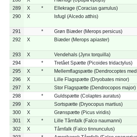
289
X
*
Ellekrage (Coracias garrulus)
290
X
Isfugl (Alcedo atthis)
291
*
Grøn Biæder (Merops persicus)
292
X
Biæder (Merops apiaster)
293
X
Vendehals (Jynx torquilla)
294
*
Tretået Spætte (Picoides tridactylus)
295
X
*
Mellemflagspætte (Dendrocoptes med
296
X
Lille Flagspætte (Dryobates minor)
297
X
Stor Flagspætte (Dendrocopos major)
298
*
Guldspætte (Colaptes auratus)
299
X
Sortspætte (Dryocopus martius)
300
X
Grønspætte (Picus viridis)
301
X
*
Lille Tårnfalk (Falco naumanni)
302
X
Tårnfalk (Falco tinnunculus)