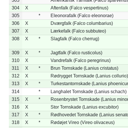
303
*
Amerikansk Tårnfalk (Falco sparverius
304
X
Aftenfalk (Falco vespertinus)
305
*
Eleonorafalk (Falco eleonorae)
306
X
Dværgfalk (Falco columbarius)
307
X
Lærkefalk (Falco subbuteo)
308
X
*
Slagfalk (Falco cherrug)
309
X
*
Jagtfalk (Falco rusticolus)
310
X
Vandrefalk (Falco peregrinus)
311
X
*
Brun Tornskade (Lanius cristatus)
312
X
Rødrygget Tornskade (Lanius collurio)
313
X
*
Turkestantornskade (Lanius phoenicur
314
*
Langhalet Tornskade (Lanius schach)
315
X
*
Rosenbrystet Tornskade (Lanius minor
316
X
Stor Tornskade (Lanius excubitor)
317
X
*
Rødhovedet Tornskade (Lanius senato
318
X
*
Rødøjet Vireo (Vireo olivaceus)