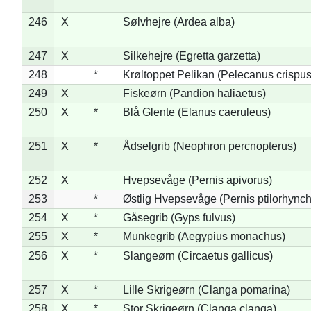
246
X
Sølvhejre (Ardea alba)
247
X
Silkehejre (Egretta garzetta)
248
*
Krøltoppet Pelikan (Pelecanus crispus
249
X
Fiskeørn (Pandion haliaetus)
250
X
*
Blå Glente (Elanus caeruleus)
251
X
*
Ådselgrib (Neophron percnopterus)
252
X
Hvepsevåge (Pernis apivorus)
253
*
Østlig Hvepsevåge (Pernis ptilorhync
254
X
*
Gåsegrib (Gyps fulvus)
255
X
*
Munkegrib (Aegypius monachus)
256
X
*
Slangeørn (Circaetus gallicus)
257
X
*
Lille Skrigeørn (Clanga pomarina)
258
X
*
Stor Skrigeørn (Clanga clanga)