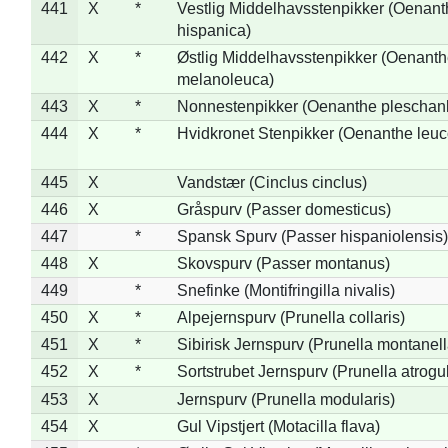
441
X
*
Vestlig Middelhavsstenpikker (Oenant
hispanica)
442
X
*
Østlig Middelhavsstenpikker (Oenant
melanoleuca)
443
X
*
Nonnestenpikker (Oenanthe pleschan
444
X
*
Hvidkronet Stenpikker (Oenanthe leu
445
X
Vandstær (Cinclus cinclus)
446
X
Gråspurv (Passer domesticus)
447
*
Spansk Spurv (Passer hispaniolensis)
448
X
Skovspurv (Passer montanus)
449
*
Snefinke (Montifringilla nivalis)
450
X
*
Alpejernspurv (Prunella collaris)
451
X
*
Sibirisk Jernspurv (Prunella montanell
452
X
*
Sortstrubet Jernspurv (Prunella atrogul
453
X
Jernspurv (Prunella modularis)
454
X
Gul Vipstjert (Motacilla flava)