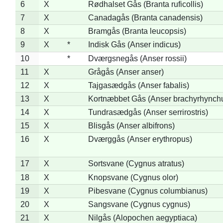
6
X
Rødhalset Gås (Branta ruficollis)
7
X
Canadagås (Branta canadensis)
8
X
Bramgås (Branta leucopsis)
9
X
*
Indisk Gås (Anser indicus)
10
*
Dværgsnegås (Anser rossii)
11
X
Grågås (Anser anser)
12
X
Tajgasædgås (Anser fabalis)
13
X
Kortnæbbet Gås (Anser brachyrhynch
14
X
Tundrasædgås (Anser serrirostris)
15
X
Blisgås (Anser albifrons)
16
X
Dværggås (Anser erythropus)
17
X
Sortsvane (Cygnus atratus)
18
X
Knopsvane (Cygnus olor)
19
X
Pibesvane (Cygnus columbianus)
20
X
Sangsvane (Cygnus cygnus)
21
X
Nilgås (Alopochen aegyptiaca)