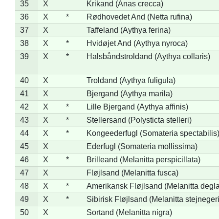
35
X
Krikand (Anas crecca)
36
X
*
Rødhovedet And (Netta rufina)
37
X
Taffeland (Aythya ferina)
38
X
*
Hvidøjet And (Aythya nyroca)
39
X
*
Halsbåndstroldand (Aythya collaris)
40
X
Troldand (Aythya fuligula)
41
X
Bjergand (Aythya marila)
42
X
*
Lille Bjergand (Aythya affinis)
43
X
*
Stellersand (Polysticta stelleri)
44
X
*
Kongeederfugl (Somateria spectabilis
45
X
Ederfugl (Somateria mollissima)
46
X
*
Brilleand (Melanitta perspicillata)
47
X
Fløjlsand (Melanitta fusca)
48
X
*
Amerikansk Fløjlsand (Melanitta degla
49
X
*
Sibirisk Fløjlsand (Melanitta stejnegeri
50
X
Sortand (Melanitta nigra)