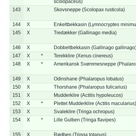
scolopaceus)
143
X
Skovsneppe (Scolopax rusticola)
144
X
Enkeltbekkasin (Lymnocryptes minimu
145
X
Tredækker (Gallinago media)
146
X
Dobbeltbekkasin (Gallinago gallinago
147
X
*
Terekklire (Xenus cinereus)
148
X
*
Amerikansk Svømmesneppe (Phalaropu
149
X
Odinshane (Phalaropus lobatus)
150
X
Thorshane (Phalaropus fulicarius)
151
X
Mudderklire (Actitis hypoleucos)
152
X
*
Plettet Mudderklire (Actitis macularius
153
X
Svaleklire (Tringa ochropus)
154
X
*
Lille Gulben (Tringa flavipes)
155
X
Rødben (Tringa totanus)