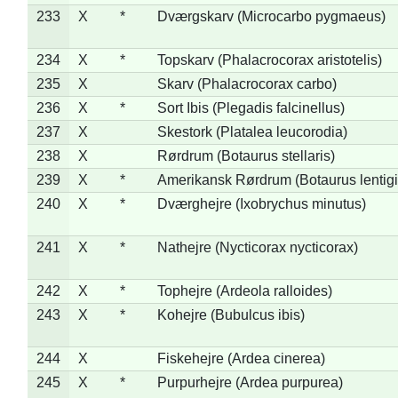
233
X
*
Dværgskarv (Microcarbo pygmaeus)
234
X
*
Topskarv (Phalacrocorax aristotelis)
235
X
Skarv (Phalacrocorax carbo)
236
X
*
Sort Ibis (Plegadis falcinellus)
237
X
Skestork (Platalea leucorodia)
238
X
Rørdrum (Botaurus stellaris)
239
X
*
Amerikansk Rørdrum (Botaurus lentig
240
X
*
Dværghejre (Ixobrychus minutus)
241
X
*
Nathejre (Nycticorax nycticorax)
242
X
*
Tophejre (Ardeola ralloides)
243
X
*
Kohejre (Bubulcus ibis)
244
X
Fiskehejre (Ardea cinerea)
245
X
*
Purpurhejre (Ardea purpurea)