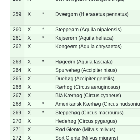
259
X
*
Dværgørn (Hieraaetus pennatus)
260
X
*
Steppeørn (Aquila nipalensis)
261
X
*
Kejserørn (Aquila heliaca)
262
X
Kongeørn (Aquila chrysaetos)
263
X
*
Høgeørn (Aquila fasciata)
264
X
Spurvehøg (Accipiter nisus)
265
X
Duehøg (Accipiter gentilis)
266
X
Rørhøg (Circus aeruginosus)
267
X
Blå Kærhøg (Circus cyaneus)
268
X
*
Amerikansk Kærhøg (Circus hudsoniu
269
X
*
Steppehøg (Circus macrourus)
270
X
Hedehøg (Circus pygargus)
271
X
Rød Glente (Milvus milvus)
272
X
Sort Glente (Milvus migrans)