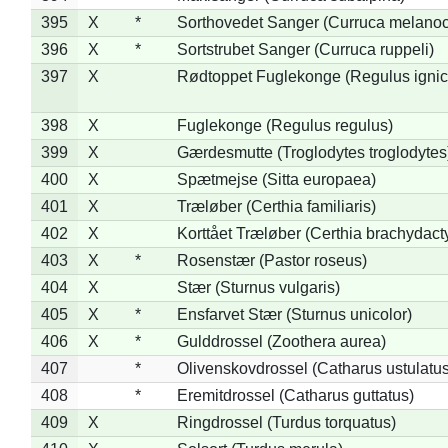
395
X
*
Sorthovedet Sanger (Curruca melano
396
X
*
Sortstrubet Sanger (Curruca ruppeli)
397
X
Rødtoppet Fuglekonge (Regulus ignica
398
X
Fuglekonge (Regulus regulus)
399
X
Gærdesmutte (Troglodytes troglodytes
400
X
Spætmejse (Sitta europaea)
401
X
Træløber (Certhia familiaris)
402
X
Korttået Træløber (Certhia brachydact
403
X
*
Rosenstær (Pastor roseus)
404
X
Stær (Sturnus vulgaris)
405
X
*
Ensfarvet Stær (Sturnus unicolor)
406
X
*
Gulddrossel (Zoothera aurea)
407
*
Olivenskovdrossel (Catharus ustulatus
408
*
Eremitdrossel (Catharus guttatus)
409
X
Ringdrossel (Turdus torquatus)