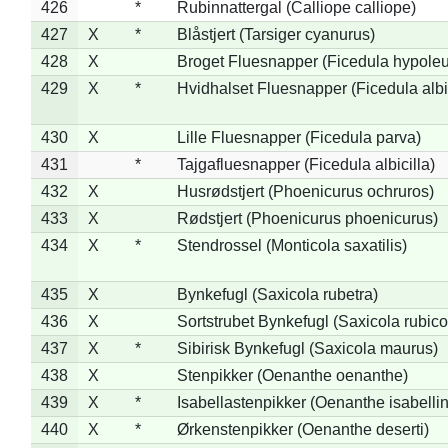
426
*
Rubinnattergal (Calliope calliope)
427
X
*
Blåstjert (Tarsiger cyanurus)
428
X
Broget Fluesnapper (Ficedula hypole
429
X
*
Hvidhalset Fluesnapper (Ficedula albic
430
X
Lille Fluesnapper (Ficedula parva)
431
*
Tajgafluesnapper (Ficedula albicilla)
432
X
Husrødstjert (Phoenicurus ochruros)
433
X
Rødstjert (Phoenicurus phoenicurus)
434
X
*
Stendrossel (Monticola saxatilis)
435
X
Bynkefugl (Saxicola rubetra)
436
X
Sortstrubet Bynkefugl (Saxicola rubico
437
X
*
Sibirisk Bynkefugl (Saxicola maurus)
438
X
Stenpikker (Oenanthe oenanthe)
439
X
*
Isabellastenpikker (Oenanthe isabelli
440
X
*
Ørkenstenpikker (Oenanthe deserti)