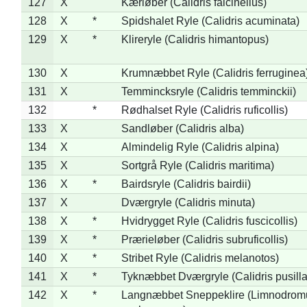
127
X
Kærløber (Calidris falcinellus)
128
X
*
Spidshalet Ryle (Calidris acuminata)
129
X
*
Klireryle (Calidris himantopus)
130
X
Krumnæbbet Ryle (Calidris ferruginea
131
X
Temmincksryle (Calidris temminckii)
132
*
Rødhalset Ryle (Calidris ruficollis)
133
X
Sandløber (Calidris alba)
134
X
Almindelig Ryle (Calidris alpina)
135
X
Sortgrå Ryle (Calidris maritima)
136
X
*
Bairdsryle (Calidris bairdii)
137
X
Dværgryle (Calidris minuta)
138
X
*
Hvidrygget Ryle (Calidris fuscicollis)
139
X
*
Prærieløber (Calidris subruficollis)
140
X
*
Stribet Ryle (Calidris melanotos)
141
X
*
Tyknæbbet Dværgryle (Calidris pusilla
142
X
*
Langnæbbet Sneppeklire (Limnodrom