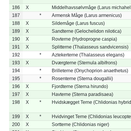
186
X
Middelhavssølvmåge (Larus michahell
187
*
Armensk Måge (Larus armenicus)
188
X
Sildemåge (Larus fuscus)
189
X
Sandterne (Gelochelidon nilotica)
190
X
Rovterne (Hydroprogne caspia)
191
X
Splitterne (Thalasseus sandvicensis)
192
*
Aztekerterne (Thalasseus elegans)
193
X
Dværgterne (Sternula albifrons)
194
*
Brilleterne (Onychoprion anaethetus)
195
*
Rosenterne (Sterna dougallii)
196
X
Fjordterne (Sterna hirundo)
197
X
Havterne (Sterna paradisaea)
198
X
*
Hvidskægget Terne (Chlidonias hybrid
199
X
*
Hvidvinget Terne (Chlidonias leucopte
200
X
Sortterne (Chlidonias niger)