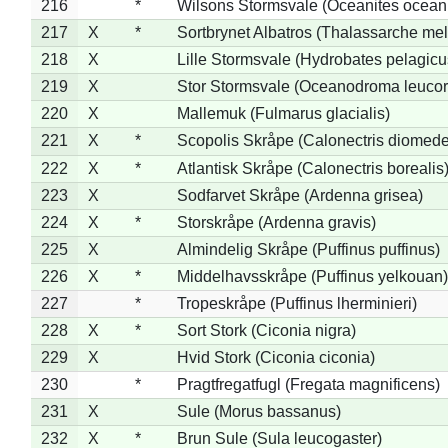
216
*
Wilsons Stormsvale (Oceanites ocean
217
X
*
Sortbrynet Albatros (Thalassarche me
218
X
Lille Stormsvale (Hydrobates pelagicu
219
X
Stor Stormsvale (Oceanodroma leuco
220
X
Mallemuk (Fulmarus glacialis)
221
X
*
Scopolis Skråpe (Calonectris diomed
222
X
*
Atlantisk Skråpe (Calonectris borealis
223
X
Sodfarvet Skråpe (Ardenna grisea)
224
X
*
Storskråpe (Ardenna gravis)
225
X
Almindelig Skråpe (Puffinus puffinus)
226
X
*
Middelhavsskråpe (Puffinus yelkouan)
227
*
Tropeskråpe (Puffinus lherminieri)
228
X
*
Sort Stork (Ciconia nigra)
229
X
Hvid Stork (Ciconia ciconia)
230
*
Pragtfregatfugl (Fregata magnificens)
231
X
Sule (Morus bassanus)
232
X
*
Brun Sule (Sula leucogaster)