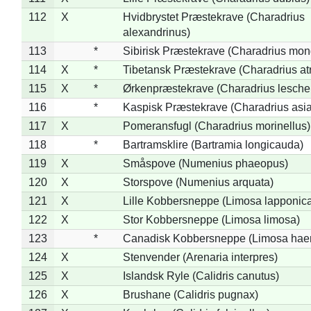
112
X
Hvidbrystet Præstekrave (Charadrius
alexandrinus)
113
*
Sibirisk Præstekrave (Charadrius mon
114
X
*
Tibetansk Præstekrave (Charadrius atr
115
X
*
Ørkenpræstekrave (Charadrius leschen
116
*
Kaspisk Præstekrave (Charadrius asia
117
X
Pomeransfugl (Charadrius morinellus)
118
*
Bartramsklire (Bartramia longicauda)
119
X
Småspove (Numenius phaeopus)
120
X
Storspove (Numenius arquata)
121
X
Lille Kobbersneppe (Limosa lapponic
122
X
Stor Kobbersneppe (Limosa limosa)
123
*
Canadisk Kobbersneppe (Limosa hae
124
X
Stenvender (Arenaria interpres)
125
X
Islandsk Ryle (Calidris canutus)
126
X
Brushane (Calidris pugnax)