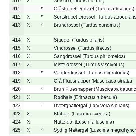
410
X
Solsort (Turdus merula)
411
*
Gråstrubet Drossel (Turdus obscurus)
412
X
*
Sortstrubet Drossel (Turdus atrogularis
413
X
*
Brundrossel (Turdus eunomus)
414
X
Sjagger (Turdus pilaris)
415
X
Vindrossel (Turdus iliacus)
416
X
Sangdrossel (Turdus philomelos)
417
X
Misteldrossel (Turdus viscivorus)
418
*
Vandredrossel (Turdus migratorius)
419
X
Grå Fluesnapper (Muscicapa striata)
420
*
Brun Fluesnapper (Muscicapa dauuric
421
X
Rødhals (Erithacus rubecula)
422
*
Dværgnattergal (Larvivora sibilans)
423
X
Blåhals (Luscinia svecica)
424
X
Nattergal (Luscinia luscinia)
425
X
*
Sydlig Nattergal (Luscinia megarhync