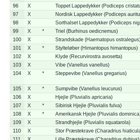
96
X
Toppet Lappedykker (Podiceps cristat
97
X
Nordisk Lappedykker (Podiceps auritu
98
X
Sorthalset Lappedykker (Podiceps nigri
99
X
*
Triel (Burhinus oedicnemus)
100
X
Strandskade (Haematopus ostralegus
101
X
*
Stylteløber (Himantopus himantopus)
102
X
Klyde (Recurvirostra avosetta)
103
X
Vibe (Vanellus vanellus)
104
X
*
Steppevibe (Vanellus gregarius)
105
X
*
Sumpvibe (Vanellus leucurus)
106
X
Hjejle (Pluvialis apricaria)
107
X
*
Sibirisk Hjejle (Pluvialis fulva)
108
X
*
Amerikansk Hjejle (Pluvialis dominica
109
X
Strandhjejle (Pluvialis squatarola)
110
X
Stor Præstekrave (Charadrius hiaticul
111
X
Lille Præstekrave (Charadrius dubius)