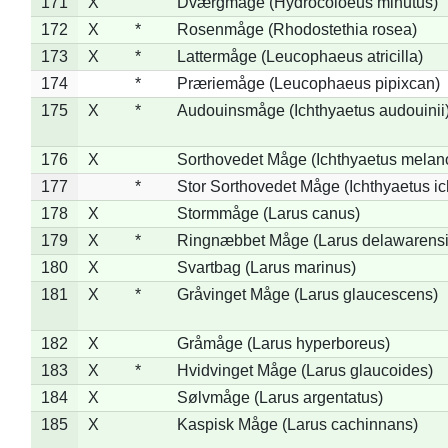
171
X
Dværgmåge (Hydrocoloeus minutus)
172
X
*
Rosenmåge (Rhodostethia rosea)
173
X
*
Lattermåge (Leucophaeus atricilla)
174
*
Præriemåge (Leucophaeus pipixcan)
175
X
*
Audouinsmåge (Ichthyaetus audouinii
176
X
Sorthovedet Måge (Ichthyaetus melan
177
*
Stor Sorthovedet Måge (Ichthyaetus ic
178
X
Stormmåge (Larus canus)
179
X
*
Ringnæbbet Måge (Larus delawarensi
180
X
Svartbag (Larus marinus)
181
X
*
Gråvinget Måge (Larus glaucescens)
182
X
Gråmåge (Larus hyperboreus)
183
X
*
Hvidvinget Måge (Larus glaucoides)
184
X
Sølvmåge (Larus argentatus)
185
X
Kaspisk Måge (Larus cachinnans)