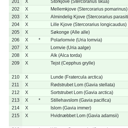
201
X
Storkjove (Stercorarius skua)
202
X
Mellemkjove (Stercorarius pomarinus)
203
X
Almindelig Kjove (Stercorarius parasit
204
X
Lille Kjove (Stercorarius longicaudus)
205
X
Søkonge (Alle alle)
206
X
*
Polarlomvie (Uria lomvia)
207
X
Lomvie (Uria aalge)
208
X
Alk (Alca torda)
209
X
Tejst (Cepphus grylle)
210
X
Lunde (Fratercula arctica)
211
X
Rødstrubet Lom (Gavia stellata)
212
X
Sortstrubet Lom (Gavia arctica)
213
X
*
Stillehavslom (Gavia pacifica)
214
X
Islom (Gavia immer)
215
X
Hvidnæbbet Lom (Gavia adamsii)