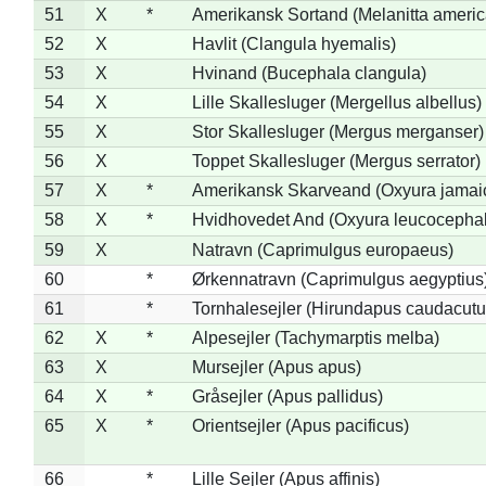
51
X
*
Amerikansk Sortand (Melanitta ameri
52
X
Havlit (Clangula hyemalis)
53
X
Hvinand (Bucephala clangula)
54
X
Lille Skallesluger (Mergellus albellus)
55
X
Stor Skallesluger (Mergus merganser)
56
X
Toppet Skallesluger (Mergus serrator)
57
X
*
Amerikansk Skarveand (Oxyura jamai
58
X
*
Hvidhovedet And (Oxyura leucocepha
59
X
Natravn (Caprimulgus europaeus)
60
*
Ørkennatravn (Caprimulgus aegyptius
61
*
Tornhalesejler (Hirundapus caudacutu
62
X
*
Alpesejler (Tachymarptis melba)
63
X
Mursejler (Apus apus)
64
X
*
Gråsejler (Apus pallidus)
65
X
*
Orientsejler (Apus pacificus)
66
*
Lille Sejler (Apus affinis)