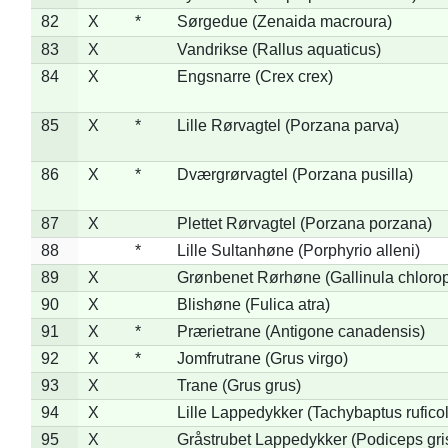
82
X
*
Sørgedue (Zenaida macroura)
83
X
Vandrikse (Rallus aquaticus)
84
X
Engsnarre (Crex crex)
85
X
*
Lille Rørvagtel (Porzana parva)
86
X
*
Dværgrørvagtel (Porzana pusilla)
87
X
Plettet Rørvagtel (Porzana porzana)
88
*
Lille Sultanhøne (Porphyrio alleni)
89
X
Grønbenet Rørhøne (Gallinula chloro
90
X
Blishøne (Fulica atra)
91
X
*
Prærietrane (Antigone canadensis)
92
X
*
Jomfrutrane (Grus virgo)
93
X
Trane (Grus grus)
94
X
Lille Lappedykker (Tachybaptus ruficol
95
X
Gråstrubet Lappedykker (Podiceps gr