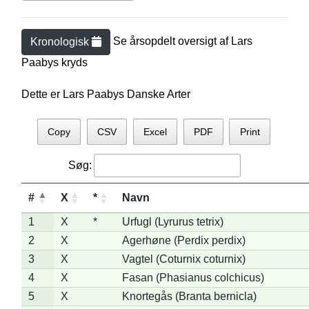
Se årsopdelt oversigt af
Lars
Kronologisk
Paaby
s kryds
Dette er Lars Paabys Danske Arter
Copy
CSV
Excel
PDF
Print
Søg:
#
X
*
Navn
1
X
*
Urfugl (Lyrurus tetrix)
2
X
Agerhøne (Perdix perdix)
3
X
Vagtel (Coturnix coturnix)
4
X
Fasan (Phasianus colchicus)
5
X
Knortegås (Branta bernicla)